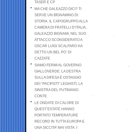
TASER E CP
MA CHE GALEAZZO DICI? TI
SERVE UN BIGNAMINO DI
STORIA. IL CAPOGRUPPO ALLA
CAMERA DI FRATELLI D’ITALIA,
GALEAZZO BIGNAMI, NEL SUO
ATTACCO SCONSIDERATO A
OSCAR LUIGI SCALFARO HA
DETTO UN BEL PO’ DI
CAZZATE
SIAMO FERMI AL GOVERNO
GIALLOVERDE: LA DESTRA
SULLA DIFESA È OSTAGGIO
DEI “PACIFISTI” LEGHISTI, LA
SINISTRA DEL PUTINIANO
CONTE
LE ONDATE DI CALORE DI
QUEST’ESTATE HANNO
PORTATO TEMPERATURE
RECORD IN TUTTA EUROPA E
UNA SICCITA’ MAI VISTA. I