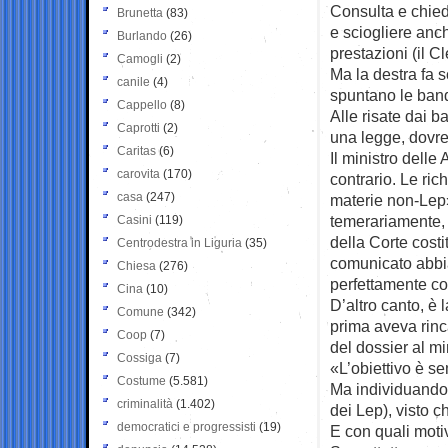
Consulta e chied
Brunetta
(83)
e sciogliere anch
Burlando
(26)
prestazioni (il C
Camogli
(2)
Ma la destra fa s
canile
(4)
spuntano le band
Cappello
(8)
Alle risate dai b
Caprotti
(2)
una legge, dovre
Caritas
(6)
Il ministro dell
carovita
(170)
contrario. Le ri
casa
(247)
materie non-Lep»
temerariamente, 
Casini
(119)
della Corte cost
Centrodestra in Liguria
(35)
comunicato abbia
Chiesa
(276)
perfettamente co
Cina
(10)
D’altro canto, è 
Comune
(342)
prima aveva rinc
Coop
(7)
del dossier al mi
Cossiga
(7)
«L’obiettivo è se
Costume
(5.581)
Ma individuando 
criminalità
(1.402)
dei Lep), visto c
democratici e progressisti
(19)
E con quali motiv