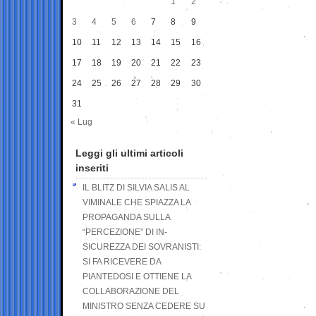
1
2
3
4
5
6
7
8
9
10
11
12
13
14
15
16
17
18
19
20
21
22
23
24
25
26
27
28
29
30
31
« Lug
Leggi gli ultimi articoli
inseriti
IL BLITZ DI SILVIA SALIS AL
VIMINALE CHE SPIAZZA LA
PROPAGANDA SULLA
“PERCEZIONE” DI IN-
SICUREZZA DEI SOVRANISTI:
SI FA RICEVERE DA
PIANTEDOSI E OTTIENE LA
COLLABORAZIONE DEL
MINISTRO SENZA CEDERE SU