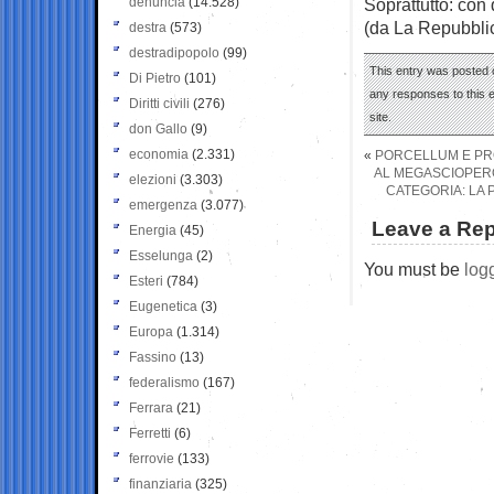
denuncia
(14.528)
Soprattutto: con 
(da La Repubbli
destra
(573)
destradipopolo
(99)
This entry was posted 
Di Pietro
(101)
any responses to this 
Diritti civili
(276)
site.
don Gallo
(9)
economia
(2.331)
«
PORCELLUM E PRO
AL MEGASCIOPERO D
elezioni
(3.303)
CATEGORIA: LA 
emergenza
(3.077)
Leave a Rep
Energia
(45)
Esselunga
(2)
You must be
log
Esteri
(784)
Eugenetica
(3)
Europa
(1.314)
Fassino
(13)
federalismo
(167)
Ferrara
(21)
Ferretti
(6)
ferrovie
(133)
finanziaria
(325)