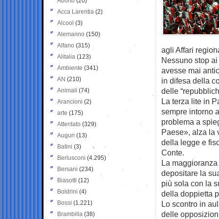
Aborto
(20)
Acca Larentia
(2)
Alcool
(3)
Alemanno
(150)
Alfano
(315)
agli Affari regio
Alitalia
(123)
Nessuno stop ai t
Ambiente
(341)
avesse mai antic
AN
(210)
in difesa della 
delle “repubblic
Animali
(74)
La terza lite in
Arancioni
(2)
sempre intorno a
arte
(175)
problema a spie
Attentato
(329)
Paese», alza la 
Auguri
(13)
della legge e fis
Batini
(3)
Conte.
Berlusconi
(4.295)
La maggioranza ti
Bersani
(234)
depositare la su
Biasotti
(12)
più sola con la s
Boldrini
(4)
della doppietta p
Bossi
(1.221)
Lo scontro in aul
delle opposizion
Brambilla
(38)