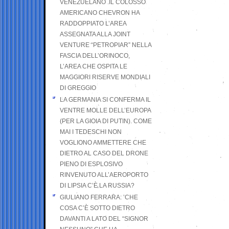
VENEZUELANO .IL COLOSSO
AMERICANO CHEVRON HA
RADDOPPIATO L’AREA
ASSEGNATA ALLA JOINT
VENTURE “PETROPIAR” NELLA
FASCIA DELL’ORINOCO,
L’AREA CHE OSPITA LE
MAGGIORI RISERVE MONDIALI
DI GREGGIO
LA GERMANIA SI CONFERMA IL
VENTRE MOLLE DELL’EUROPA
(PER LA GIOIA DI PUTIN). COME
MAI I TEDESCHI NON
VOGLIONO AMMETTERE CHE
DIETRO AL CASO DEL DRONE
PIENO DI ESPLOSIVO
RINVENUTO ALL’AEROPORTO
DI LIPSIA C’È LA RUSSIA?
GIULIANO FERRARA: ’CHE
COSA C’È SOTTO DIETRO
DAVANTI A LATO DEL “SIGNOR