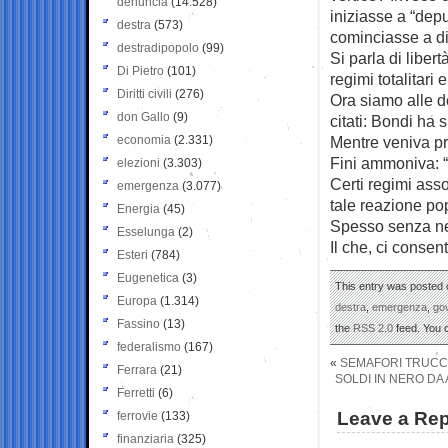
denuncia
(14.528)
iniziasse a “depu
destra
(573)
cominciasse a dim
destradipopolo
(99)
Si parla di liber
Di Pietro
(101)
regimi totalitari 
Diritti civili
(276)
Ora siamo alle d
don Gallo
(9)
citati: Bondi ha
economia
(2.331)
Mentre veniva pre
Fini ammoniva: “
elezioni
(3.303)
Certi regimi asso
emergenza
(3.077)
tale reazione pop
Energia
(45)
Spesso senza nea
Esselunga
(2)
Il che, ci consen
Esteri
(784)
Eugenetica
(3)
This entry was posted o
Europa
(1.314)
destra
,
emergenza
,
go
Fassino
(13)
the
RSS 2.0
feed. You
federalismo
(167)
«
SEMAFORI TRUCCA
Ferrara
(21)
SOLDI IN NERO DA
Ferretti
(6)
Leave a Rep
ferrovie
(133)
finanziaria
(325)