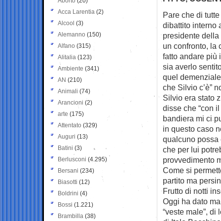
Aborto
(20)
Acca Larentia
(2)
Pare che di tutte
Alcool
(3)
dibattito
interno a
Alemanno
(150)
presidente dell
un confronto, la
Alfano
(315)
fatto andare più 
Alitalia
(123)
sia averlo senti
Ambiente
(341)
quel demenziale
AN
(210)
che Silvio c’è” n
Animali
(74)
Silvio era stato 
Arancioni
(2)
disse che “con il 
arte
(175)
bandiera mi ci pu
Attentato
(329)
in questo caso 
Auguri
(13)
qualcuno possa c
Batini
(3)
che per lui potre
provvedimento m
Berlusconi
(4.295)
Come si permette 
Bersani
(234)
partito ma persin
Biasotti
(12)
Frutto di notti i
Boldrini
(4)
Oggi ha dato man
Bossi
(1.221)
“veste male”, di 
Brambilla
(38)