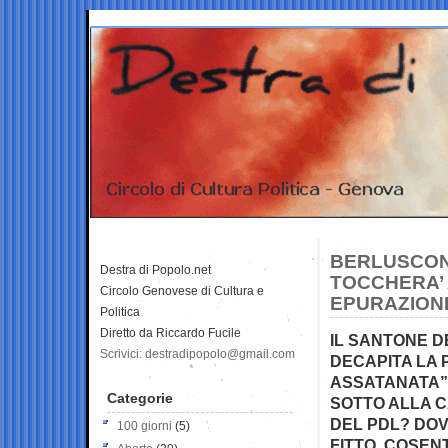
BERLUSCONI
Destra di Popolo.net
TOCCHERA’ 
Circolo Genovese di Cultura e
EPURAZIONI
Politica
Diretto da Riccardo Fucile
IL SANTONE D
Scrivici: destradipopolo@gmail.com
DECAPITA LA 
ASSATANATA”…
Categorie
SOTTO ALLA C
DEL PDL? DOV’
100 giorni
(5)
FITTO, COSENT