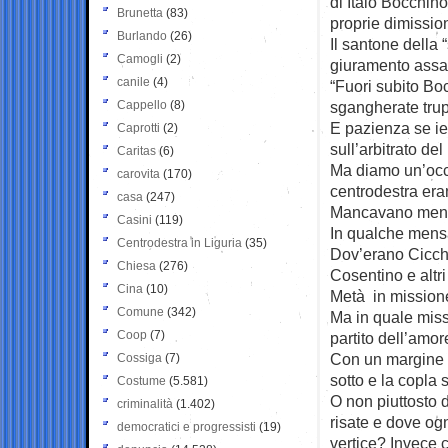
di Italo Bocchino
Brunetta
(83)
proprie dimissio
Burlando
(26)
Il santone della
Camogli
(2)
giuramento assat
canile
(4)
“Fuori subito Bo
Cappello
(8)
sgangherate trup
E pazienza se ier
Caprotti
(2)
sull’arbitrato de
Caritas
(6)
Ma diamo un’occhi
carovita
(170)
centrodestra eran
casa
(247)
Mancavano meno d
Casini
(119)
In qualche mensa 
Centrodestra in Liguria
(35)
Dov’erano Cicchit
Chiesa
(276)
Cosentino e altri
Cina
(10)
Metà in missione
Comune
(342)
Ma in quale miss
Coop
(7)
partito dell’amor
Con un margine d
Cossiga
(7)
sotto e la copla 
Costume
(5.581)
O non piuttosto 
criminalità
(1.402)
risate e dove ogn
democratici e progressisti
(19)
vertice? Invece 