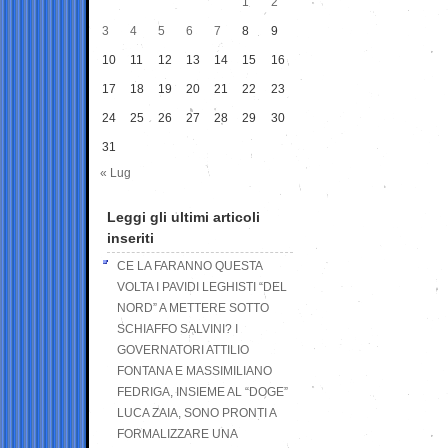
1
2
3
4
5
6
7
8
9
10
11
12
13
14
15
16
17
18
19
20
21
22
23
24
25
26
27
28
29
30
31
« Lug
Leggi gli ultimi articoli
inseriti
CE LA FARANNO QUESTA
VOLTA I PAVIDI LEGHISTI “DEL
NORD” A METTERE SOTTO
SCHIAFFO SALVINI? I
GOVERNATORI ATTILIO
FONTANA E MASSIMILIANO
FEDRIGA, INSIEME AL “DOGE”
LUCA ZAIA, SONO PRONTI A
FORMALIZZARE UNA