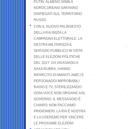
PUTIN: ALMENO 30MILA
NORDCOREANI SARANNO
DISPIEGATI SUL TERRITORIO
RUSSO
CON IL NUOVO PALINSESTO
DELLA RAI INIZIA LA
CAMPAGNA ELETTORALE. LA
DESTRA MILITARIZZA IL
SERVIZIO PUBBLICO IN VISTA
DELLE ELEZIONI POLITICHE
DEL 2027: DA VIA ASIAGO A
SAXA RUBRA, HANNO
INFARCITO DI AMANTI, AMICI E
PERSONAGGI IMPROBABILI
RADIO E TV, STERILIZZANDO
OGNI VOCE NON ORGANICA AL
GOVERNO. IL MESSAGGIO È
CHIARO: NON FACCIAMO
PRIGIONIERI. LA RAI È NOSTRA
E LA USEREMO PER VINCERE
LE PROSSIME ELEZIONI