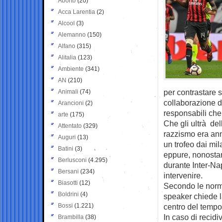
Aborto
(20)
Acca Larentia
(2)
Alcool
(3)
Alemanno
(150)
Alfano
(315)
Alitalia
(123)
Ambiente
(341)
AN
(210)
per contrastare 
Animali
(74)
collaborazione da
Arancioni
(2)
responsabili che
arte
(175)
Che gli ultrà de
Attentato
(329)
razzismo era ann
Auguri
(13)
un trofeo dai mi
Batini
(3)
eppure, nonostant
Berlusconi
(4.295)
durante Inter-Nap
Bersani
(234)
intervenire.
Biasotti
(12)
Secondo le norme
Boldrini
(4)
speaker chiede l
Bossi
(1.221)
centro del tempo
In caso di recidi
Brambilla
(38)