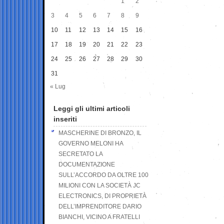
1
2
3
4
5
6
7
8
9
10
11
12
13
14
15
16
17
18
19
20
21
22
23
24
25
26
27
28
29
30
31
« Lug
Leggi gli ultimi articoli
inseriti
MASCHERINE DI BRONZO, IL
GOVERNO MELONI HA
SECRETATO LA
DOCUMENTAZIONE
SULL’ACCORDO DA OLTRE 100
MILIONI CON LA SOCIETÀ JC
ELECTRONICS, DI PROPRIETÀ
DELL’IMPRENDITORE DARIO
BIANCHI, VICINO A FRATELLI