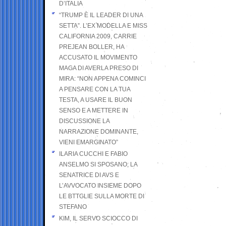
D’ITALIA
“TRUMP È IL LEADER DI UNA
SETTA”. L’EX MODELLA E MISS
CALIFORNIA 2009, CARRIE
PREJEAN BOLLER, HA
ACCUSATO IL MOVIMENTO
MAGA DI AVERLA PRESO DI
MIRA: “NON APPENA COMINCI
A PENSARE CON LA TUA
TESTA, A USARE IL BUON
SENSO E A METTERE IN
DISCUSSIONE LA
NARRAZIONE DOMINANTE,
VIENI EMARGINATO”
ILARIA CUCCHI E FABIO
ANSELMO SI SPOSANO; LA
SENATRICE DI AVS E
L’AVVOCATO INSIEME DOPO
LE BTTGLIE SULLA MORTE DI
STEFANO
KIM, IL SERVO SCIOCCO DI