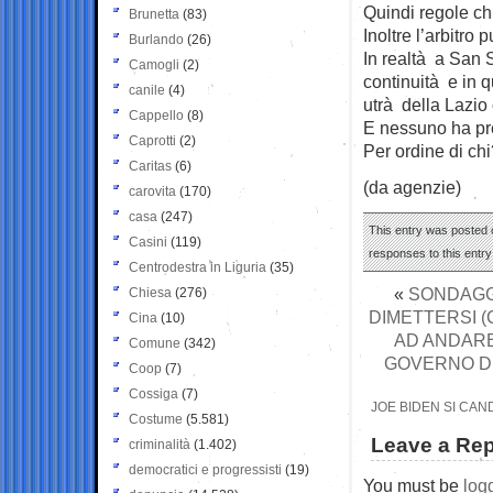
Quindi regole ch
Brunetta
(83)
Inoltre l’arbitro
Burlando
(26)
In realtà a San S
Camogli
(2)
continuità e in q
canile
(4)
utrà della Lazio 
Cappello
(8)
E nessuno ha pr
Caprotti
(2)
Per ordine di ch
Caritas
(6)
(da agenzie)
carovita
(170)
casa
(247)
This entry was posted o
Casini
(119)
responses to this entr
Centrodestra in Liguria
(35)
«
SONDAGGI
Chiesa
(276)
DIMETTERSI (
Cina
(10)
AD ANDARE 
Comune
(342)
GOVERNO DE
Coop
(7)
Cossiga
(7)
JOE BIDEN SI CA
Costume
(5.581)
Leave a Rep
criminalità
(1.402)
democratici e progressisti
(19)
You must be
log