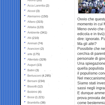
Aborto
(20)
Acca Larentia
(2)
Alcool
(3)
Alemanno
(150)
Ovvio che quest
Alfano
(315)
momento in cui M
Alitalia
(123)
Meno ovvio che n
Ambiente
(341)
edicola e in tiv
AN
(210)
dire: ignorato. Pa
Ma gli altri?
Animali
(74)
Possibile che nes
Arancioni
(2)
cerchia di parent
arte
(175)
personale di go
Attentato
(329)
Una spiegazione 
Auguri
(13)
quella populista 
Batini
(3)
il populismo conc
Berlusconi
(4.295)
Nel meccanismo 
Bersani
(234)
Siamo stati inves
Biasotti
(12)
sassi negli ingr
Boldrini
(4)
E dunque ammette
Bossi
(1.221)
prova provata de
come bestemmiare
Brambilla
(38)