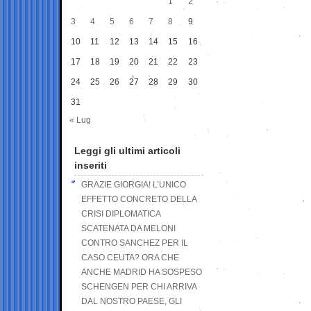
1
2
3
4
5
6
7
8
9
10
11
12
13
14
15
16
17
18
19
20
21
22
23
24
25
26
27
28
29
30
31
« Lug
Leggi gli ultimi articoli
inseriti
GRAZIE GIORGIA! L’UNICO
EFFETTO CONCRETO DELLA
CRISI DIPLOMATICA
SCATENATA DA MELONI
CONTRO SANCHEZ PER IL
CASO CEUTA? ORA CHE
ANCHE MADRID HA SOSPESO
SCHENGEN PER CHI ARRIVA
DAL NOSTRO PAESE, GLI