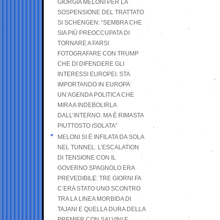
GIORGIA MELONI PER LA
SOSPENSIONE DEL TRATTATO
SI SCHENGEN: “SEMBRA CHE
SIA PIÙ PREOCCUPATA DI
TORNARE A FARSI
FOTOGRAFARE CON TRUMP
CHE DI DIFENDERE GLI
INTERESSI EUROPEI. STA
IMPORTANDO IN EUROPA
UN’AGENDA POLITICA CHE
MIRA A INDEBOLIRLA
DALL’INTERNO. MA È RIMASTA
PIUTTOSTO ISOLATA”
MELONI SI È INFILATA DA SOLA
NEL TUNNEL. L’ESCALATION
DI TENSIONE CON IL
GOVERNO SPAGNOLO ERA
PREVEDIBILE: TRE GIORNI FA
C’ERA STATO UNO SCONTRO
TRA LA LINEA MORBIDA DI
TAJANI E QUELLA DURA DELLA
PREMIER CON SALVINI E