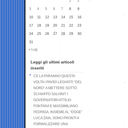
1
2
3
4
5
6
7
8
9
10
11
12
13
14
15
16
17
18
19
20
21
22
23
24
25
26
27
28
29
30
31
« Lug
Leggi gli ultimi articoli
inseriti
CE LA FARANNO QUESTA
VOLTA I PAVIDI LEGHISTI “DEL
NORD” A METTERE SOTTO
SCHIAFFO SALVINI? I
GOVERNATORI ATTILIO
FONTANA E MASSIMILIANO
FEDRIGA, INSIEME AL “DOGE”
LUCA ZAIA, SONO PRONTI A
FORMALIZZARE UNA