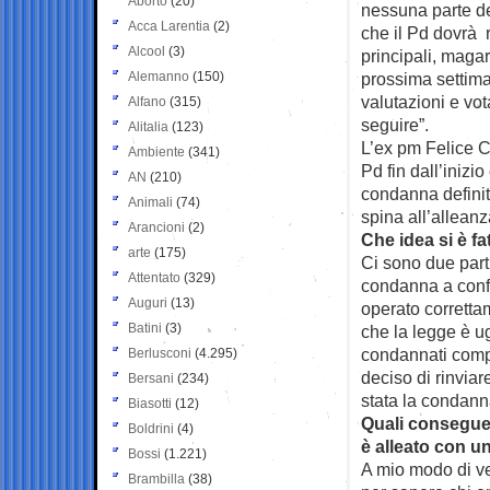
Aborto
(20)
nessuna parte d
Acca Larentia
(2)
che il Pd dovrà r
Alcool
(3)
principali, magar
Alemanno
(150)
prossima settima
valutazioni e vot
Alfano
(315)
seguire”.
Alitalia
(123)
L’ex pm Felice C
Ambiente
(341)
Pd fin dall’inizio
AN
(210)
condanna definit
Animali
(74)
spina all’alleanza
Arancioni
(2)
Che idea si è f
arte
(175)
Ci sono due part
Attentato
(329)
condanna a confe
Auguri
(13)
operato corretta
Batini
(3)
che la legge è ug
condannati compr
Berlusconi
(4.295)
deciso di rinviar
Bersani
(234)
stata la condanna
Biasotti
(12)
Quali conseguen
Boldrini
(4)
è alleato con u
Bossi
(1.221)
A mio modo di v
Brambilla
(38)