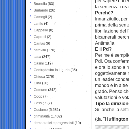
per sapere chi er
Brunetta
(83)
la sentenza crea
Burlando
(26)
Perchè?
Camogli
(2)
Innanzitutto, pe
canile
(4)
prima della senten
Cappello
(8)
fibrillazione del
bicamerali perch
Caprotti
(2)
Antimafia.
Caritas
(6)
E il Pd?
carovita
(170)
Per me è semplic
casa
(247)
Pdl. Ora conferm
Casini
(119)
e ora lo sono a 
Centrodestra in Liguria
(35)
oggettivamente m
Chiesa
(276)
un leader condan
Cina
(10)
mondo e in altre
Comune
(342)
grado. Penso che 
Coop
(7)
valutazioni e vot
Tipo la direzio
Cossiga
(7)
Si, anche la set
Costume
(5.581)
criminalità
(1.402)
(da
“Huffington
democratici e progressisti
(19)