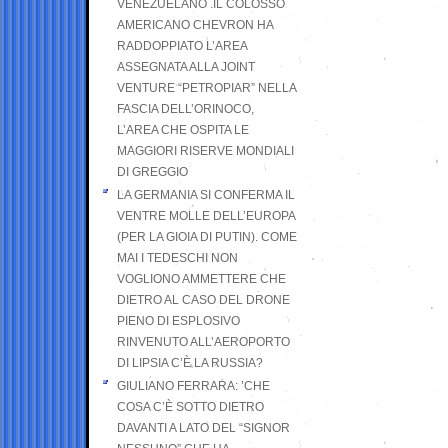
VENEZUELANO .IL COLOSSO
AMERICANO CHEVRON HA
RADDOPPIATO L’AREA
ASSEGNATA ALLA JOINT
VENTURE “PETROPIAR” NELLA
FASCIA DELL’ORINOCO,
L’AREA CHE OSPITA LE
MAGGIORI RISERVE MONDIALI
DI GREGGIO
LA GERMANIA SI CONFERMA IL
VENTRE MOLLE DELL’EUROPA
(PER LA GIOIA DI PUTIN). COME
MAI I TEDESCHI NON
VOGLIONO AMMETTERE CHE
DIETRO AL CASO DEL DRONE
PIENO DI ESPLOSIVO
RINVENUTO ALL’AEROPORTO
DI LIPSIA C’È LA RUSSIA?
GIULIANO FERRARA: ’CHE
COSA C’È SOTTO DIETRO
DAVANTI A LATO DEL “SIGNOR