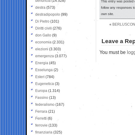
denuncia
(14.528)
This entry was posted o
destra
(573)
follow any responses to
own site.
destradipopolo
(99)
Di Pietro
(101)
«
BERLUSCONI
Diritti civili
(276)
don Gallo
(9)
Leave a Rep
economia
(2.331)
elezioni
(3.303)
You must be
log
emergenza
(3.077)
Energia
(45)
Esselunga
(2)
Esteri
(784)
Eugenetica
(3)
Europa
(1.314)
Fassino
(13)
federalismo
(167)
Ferrara
(21)
Ferretti
(6)
ferrovie
(133)
finanziaria
(325)