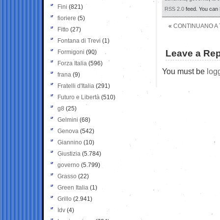
Fini
(821)
RSS 2.0
feed. You can
fioriere
(5)
«
CONTINUANO A T
Fitto
(27)
Fontana di Trevi
(1)
Leave a Rep
Formigoni
(90)
Forza Italia
(596)
You must be
log
frana
(9)
Fratelli d'Italia
(291)
Futuro e Libertà
(510)
g8
(25)
Gelmini
(68)
Genova
(542)
Giannino
(10)
Giustizia
(5.784)
governo
(5.799)
Grasso
(22)
Green Italia
(1)
Grillo
(2.941)
Idv
(4)