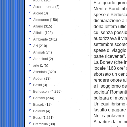
Aborto
(20)
E al quarto gior
Acca Larentia
(2)
Mentre Bondi rib
Alcool
(3)
spese e Berluscon
Alemanno
(150)
dichiarazione al
della lettera uffi
Alfano
(315)
cui senza possibi
Alitalia
(123)
autorizzava il vi
Ambiente
(341)
settembre scors
AN
(210)
spese di viaggio 
Animali
(74)
parte ricevente”.
Arancioni
(2)
La Bonev (che in
arte
(175)
locale “168 ore”
Attentato
(329)
sborsato un cent
Auguri
(13)
rendere onore al
Batini
(3)
e il soggiorno d
societa’ Romantic
Berlusconi
(4.295)
bulgara di mostr
Bersani
(234)
Un equilibrismo 
Biasotti
(12)
fasullo e pagare 
Boldrini
(4)
Nel capolavoro, 
Bossi
(1.221)
A partire dal mi
Brambilla
(38)