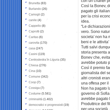
con un charter pr
Brunetta
(83)
Così la Bonev, do
Burlando
(26)
pagato gli itali
Camogli
(2)
per la crisi econ
canile
(4)
idea.
Cappello
(8)
“Le dichiarazion
vero. Sono natur
Caprotti
(2)
societa’ non ha m
Caritas
(6)
beni e le attivit
carovita
(170)
Tutti salvi dunqu
casa
(247)
storia presenta a
Casini
(119)
Bonev che, evita
Centrodestra in Liguria
(35)
avrebbe potuto p
Chiesa
(276)
Così il premio fa
Cina
(10)
giornalista del s
Comune
(342)
altri cronisti era
Coop
(7)
una offesa per il
Non ha pagato la
Cossiga
(7)
governo di Sofia 
Costume
(5.581)
avrebbe pagato l
criminalità
(1.402)
Produttrice del f
democratici e progressisti
(19)
per una società 