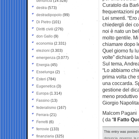
denuncia
(14.528)
Curatolo da Barle
destra
(573)
frequentazioni pr
destradipopolo
(99)
Lei smentì. “Ero
Di Pietro
(101)
chiedergli dei co
Diritti civili
(276)
noi è nato un be
don Gallo
(9)
molto gentile. Mi
economia
(2.331)
chiamare dopo le
Quel giorno fu lu
elezioni
(3.303)
volte” dichiarò l
emergenza
(3.077)
Sul tema, Andrea
Energia
(45)
“Lo abbiamo chies
Esselunga
(2)
prima volta che 
Esteri
(784)
una coccarda. Sp
Eugenetica
(3)
gestione del dica
Europa
(1.314)
meno produttivo 
Fassino
(13)
Giorgio Napolita
federalismo
(167)
Malcom Pagani
Ferrara
(21)
( da “
Il Fatto Qu
Ferretti
(6)
ferrovie
(133)
This entry was posted 
finanziaria
(325)
denuncia
,
governo
,
la 