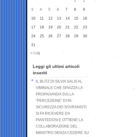
1
2
3
4
5
6
7
8
9
10
11
12
13
14
15
16
17
18
19
20
21
22
23
24
25
26
27
28
29
30
31
« Lug
Leggi gli ultimi articoli
inseriti
IL BLITZ DI SILVIA SALIS AL
VIMINALE CHE SPIAZZA LA
PROPAGANDA SULLA
“PERCEZIONE” DI IN-
SICUREZZA DEI SOVRANISTI:
SI FA RICEVERE DA
PIANTEDOSI E OTTIENE LA
COLLABORAZIONE DEL
MINISTRO SENZA CEDERE SU