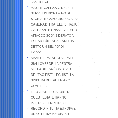
TASER E CP
MA CHE GALEAZZO DICI? TI
SERVE UN BIGNAMINO DI
STORIA. IL CAPOGRUPPO ALLA
CAMERA DI FRATELLI D’ITALIA,
GALEAZZO BIGNAMI, NEL SUO
ATTACCO SCONSIDERATO A
OSCAR LUIGI SCALFARO HA
DETTO UN BEL PO’ DI
CAZZATE
SIAMO FERMI AL GOVERNO
GIALLOVERDE: LA DESTRA
SULLA DIFESA È OSTAGGIO
DEI “PACIFISTI” LEGHISTI, LA
SINISTRA DEL PUTINIANO
CONTE
LE ONDATE DI CALORE DI
QUEST’ESTATE HANNO
PORTATO TEMPERATURE
RECORD IN TUTTA EUROPA E
UNA SICCITA’ MAI VISTA. I