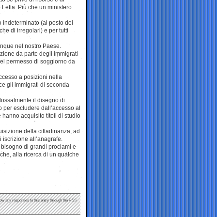
 Letta. Più che un ministero
 indeterminato (al posto dei
he di irregolari) e per tutti
unque nel nostro Paese.
ruzione da parte degli immigrati
del permesso di soggiorno da
cesso a posizioni nella
ece gli immigrati di seconda
dossalmente il disegno di
o per escludere dall’accesso al
hanno acquisito titoli di studio
uisizione della cittadinanza, ad
 iscrizione all’anagrafe.
è bisogno di grandi proclami e
che, alla ricerca di un qualche
low any responses to this entry through the
RSS