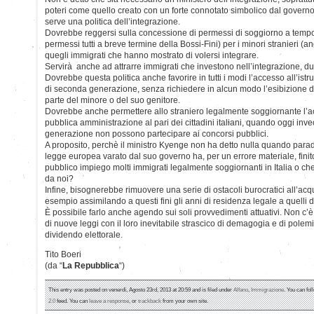
poteri come quello creato con un forte connotato simbolico dal governo
serve una politica dell’integrazione.
Dovrebbe reggersi sulla concessione di permessi di soggiorno a tempo
permessi tutti a breve termine della Bossi-Fini) per i minori stranieri (anc
quegli immigrati che hanno mostrato di volersi integrare.
Servirà anche ad attrarre immigrati che investono nell’integrazione, d
Dovrebbe questa politica anche favorire in tutti i modi l’accesso all’ist
di seconda generazione, senza richiedere in alcun modo l’esibizione 
parte del minore o del suo genitore.
Dovrebbe anche permettere allo straniero legalmente soggiornante l’ac
pubblica amministrazione al pari dei cittadini italiani, quando oggi inv
generazione non possono partecipare ai concorsi pubblici.
A proposito, perchè il ministro Kyenge non ha detto nulla quando para
legge europea varato dal suo governo ha, per un errore materiale, finit
pubblico impiego molti immigrati legalmente soggiornanti in Italia o che 
da noi?
Infine, bisognerebbe rimuovere una serie di ostacoli burocratici all’acq
esempio assimilando a questi fini gli anni di residenza legale a quelli di
È possibile farlo anche agendo sui soli provvedimenti attuativi. Non c’
di nuove leggi con il loro inevitabile strascico di demagogia e di polemi
dividendo elettorale.
Tito Boeri
(da “
La Repubblica
“)
This entry was posted on venerdì, Agosto 23rd, 2013 at 20:59 and is filed under
Alfano
,
Immigrazione
. You can fol
2.0
feed. You can
leave a response
, or
trackback
from your own site.