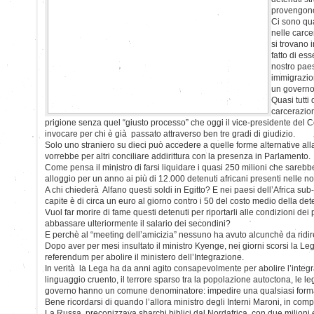
provengono 
Ci sono qua
nelle carce
si trovano 
fatto di ess
nostro paes
immigrazio
un governo 
Quasi tutti
carcerazion
prigione senza quel “giusto processo” che oggi il vice-presidente del
invocare per chi è già passato attraverso ben tre gradi di giudizio.
Solo uno straniero su dieci può accedere a quelle forme alternative al
vorrebbe per altri conciliare addirittura con la presenza in Parlamento.
Come pensa il ministro di farsi liquidare i quasi 250 milioni che sarebbe
alloggio per un anno ai più di 12.000 detenuti africani presenti nelle no
A chi chiederà Alfano questi soldi in Egitto? E nei paesi dell’Africa sub
capite è di circa un euro al giorno contro i 50 del costo medio della det
Vuol far morire di fame questi detenuti per riportarli alle condizioni de
abbassare ulteriormente il salario dei secondini?
E perchè al “meeting dell’amicizia” nessuno ha avuto alcunchè da ridi
Dopo aver per mesi insultato il ministro Kyenge, nei giorni scorsi la 
referendum per abolire il ministero dell’Integrazione.
In verità la Lega ha da anni agito consapevolmente per abolire l’integra
linguaggio cruento, il terrore sparso tra la popolazione autoctona, le 
governo hanno un comune denominatore: impedire una qualsiasi forma
Bene ricordarsi di quando l’allora ministro degli Interni Maroni, in com
La Russa, preconizzava sbarchi biblici dal Nordafrica, con due milioni e