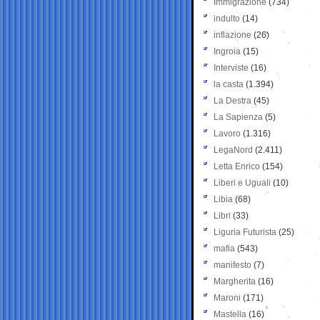
Immigrazione
(734)
indulto
(14)
inflazione
(26)
Ingroia
(15)
Interviste
(16)
la casta
(1.394)
La Destra
(45)
La Sapienza
(5)
Lavoro
(1.316)
LegaNord
(2.411)
Letta Enrico
(154)
Liberi e Uguali
(10)
Libia
(68)
Libri
(33)
Liguria Futurista
(25)
mafia
(543)
manifesto
(7)
Margherita
(16)
Maroni
(171)
Mastella
(16)