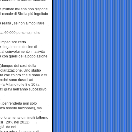
 militare italiana non dispone
canale di Sicilia più ingolfato
a realtà , se non a mobilitare
circa 60.000 persone, molte
 impedisce certo
 illegalmente decine di
al coinvolgimento in attività
nea con quelli della popolazione
 (dunque dei costi della
golarizzazione. Uno studio
a che coloro che si sono visti
erchè sono riusciti ad
 (a Milano) o le 8 e 10 (a
eati gravi nell’anno successivo
e…
, per renderla non solo
tro reddito nazionale), ma
sono fortemente diminuiti (attorno
uasi +20% nel 2012).
già da noi.
o se privo di risorse e di