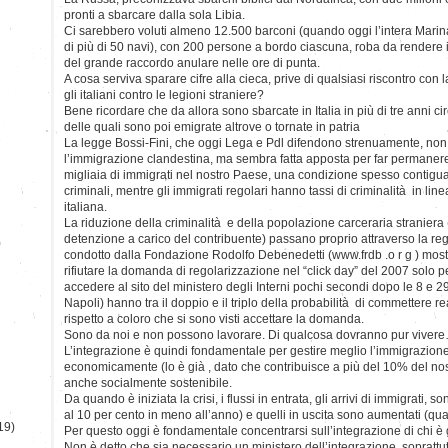
pronti a sbarcare dalla sola Libia.
Ci sarebbero voluti almeno 12.500 barconi (quando oggi l’intera Marina
di più di 50 navi), con 200 persone a bordo ciascuna, roba da rendere il 
del grande raccordo anulare nelle ore di punta.
A cosa serviva sparare cifre alla cieca, prive di qualsiasi riscontro con l
gli italiani contro le legioni straniere?
Bene ricordare che da allora sono sbarcate in Italia in più di tre anni 
delle quali sono poi emigrate altrove o tornate in patria
La legge Bossi-Fini, che oggi Lega e Pdl difendono strenuamente, non
l’immigrazione clandestina, ma sembra fatta apposta per far permanere
migliaia di immigrati nel nostro Paese, una condizione spesso contigua 
criminali, mentre gli immigrati regolari hanno tassi di criminalità in li
italiana.
La riduzione della criminalità e della popolazione carceraria straniera
detenzione a carico del contribuente) passano proprio attraverso la re
)
condotto dalla Fondazione Rodolfo Debenedetti (www.frdb .o r g ) mostr
rifiutare la domanda di regolarizzazione nel “click day” del 2007 solo p
accedere al sito del ministero degli Interni pochi secondi dopo le 8 e 29
Napoli) hanno tra il doppio e il triplo della probabilità di commettere r
rispetto a coloro che si sono visti accettare la domanda.
Sono da noi e non possono lavorare. Di qualcosa dovranno pur viver
L’integrazione è quindi fondamentale per gestire meglio l’immigrazione
economicamente (lo è già , dato che contribuisce a più del 10% del nos
anche socialmente sostenibile.
Da quando è iniziata la crisi, i flussi in entrata, gli arrivi di immigrati, 
al 10 per cento in meno all’anno) e quelli in uscita sono aumentati (q
19)
Per questo oggi è fondamentale concentrarsi sull’integrazione di chi è 
Non è detto che sia necessario un ministero dell’integrazione, soprattutt