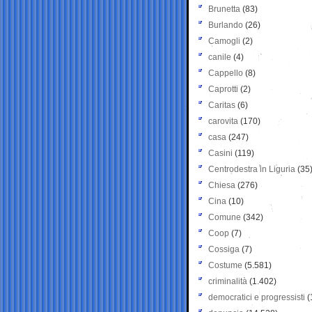
Brunetta
(83)
Burlando
(26)
Camogli
(2)
canile
(4)
Cappello
(8)
Caprotti
(2)
Caritas
(6)
carovita
(170)
casa
(247)
Casini
(119)
Centrodestra in Liguria
(35
Chiesa
(276)
Cina
(10)
Comune
(342)
Coop
(7)
Cossiga
(7)
Costume
(5.581)
criminalità
(1.402)
democratici e progressisti
(