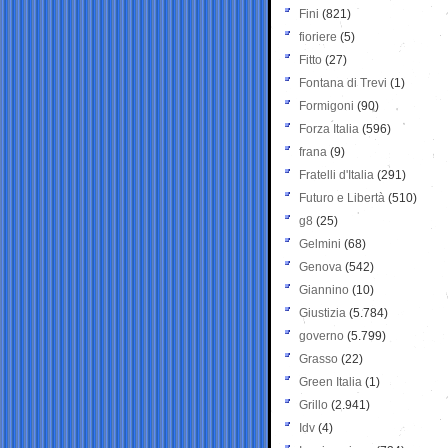
Fini
(821)
fioriere
(5)
Fitto
(27)
Fontana di Trevi
(1)
Formigoni
(90)
Forza Italia
(596)
frana
(9)
Fratelli d'Italia
(291)
Futuro e Libertà
(510)
g8
(25)
Gelmini
(68)
Genova
(542)
Giannino
(10)
Giustizia
(5.784)
governo
(5.799)
Grasso
(22)
Green Italia
(1)
Grillo
(2.941)
Idv
(4)