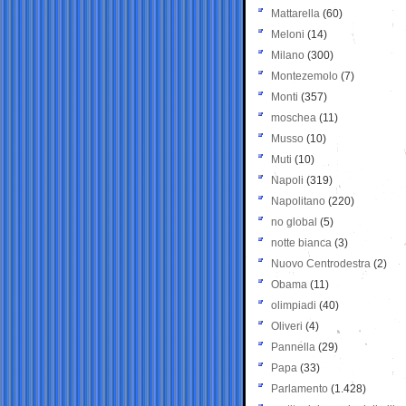
Mattarella
(60)
Meloni
(14)
Milano
(300)
Montezemolo
(7)
Monti
(357)
moschea
(11)
Musso
(10)
Muti
(10)
Napoli
(319)
Napolitano
(220)
no global
(5)
notte bianca
(3)
Nuovo Centrodestra
(2)
Obama
(11)
olimpiadi
(40)
Oliveri
(4)
Pannella
(29)
Papa
(33)
Parlamento
(1.428)