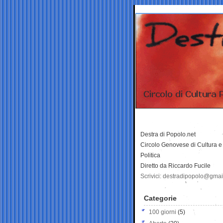
Destra di Popolo.net
Circolo Genovese di Cultura e
Politica
Diretto da Riccardo Fucile
Scrivici: destradipopolo@gma
Categorie
100 giorni
(5)