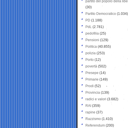
partito del popolo della libe
(30)
Partito Democratico
(1.034)
PD
(1.188)
PdL
(2.781)
pedofilia
(25)
Pensioni
(129)
Politica
(40.855)
polizia
(253)
Porto
(12)
povertà
(502)
Presepe
(14)
Primarie
(149)
Prodi
(52)
Provincia
(139)
radici e valori
(3.682)
RAI
(359)
rapine
(37)
Razzismo
(1.410)
Referendum
(200)