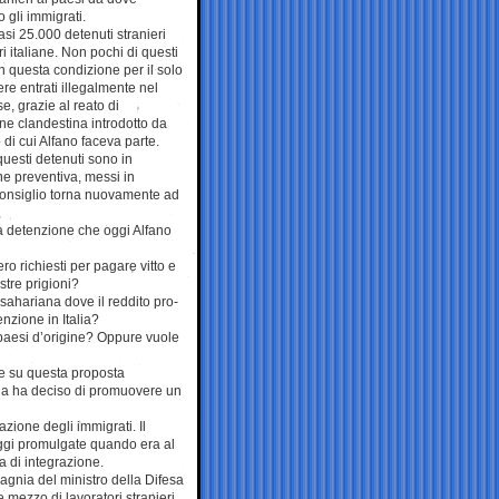
gli immigrati.
si 25.000 detenuti stranieri
ri italiane. Non pochi di questi
in questa condizione per il solo
ere entrati illegalmente nel
e, grazie al reato di
ne clandestina introdotto da
di cui Alfano faceva parte.
 questi detenuti sono in
e preventiva, messi in
 Consiglio torna nuovamente ad
la detenzione che oggi Alfano
ro richiesti per pagare vitto e
stre prigioni?
-sahariana dove il reddito pro-
enzione in Italia?
i paesi d’origine? Oppure vuole
re su questa proposta
Lega ha deciso di promuovere un
zione degli immigrati. Il
leggi promulgate quando era al
 di integrazione.
pagnia del ministro della Difesa
 mezzo di lavoratori stranieri