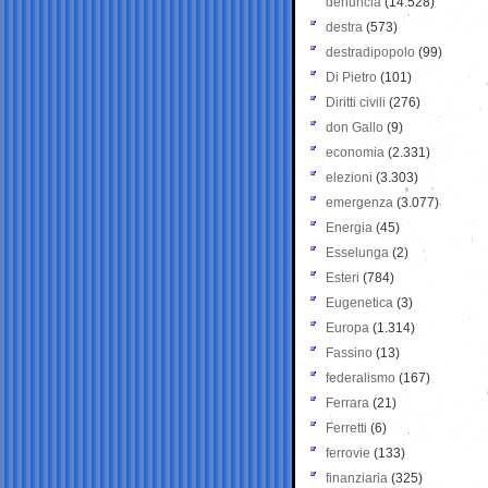
denuncia
(14.528)
destra
(573)
destradipopolo
(99)
Di Pietro
(101)
Diritti civili
(276)
don Gallo
(9)
economia
(2.331)
elezioni
(3.303)
emergenza
(3.077)
Energia
(45)
Esselunga
(2)
Esteri
(784)
Eugenetica
(3)
Europa
(1.314)
Fassino
(13)
federalismo
(167)
Ferrara
(21)
Ferretti
(6)
ferrovie
(133)
finanziaria
(325)