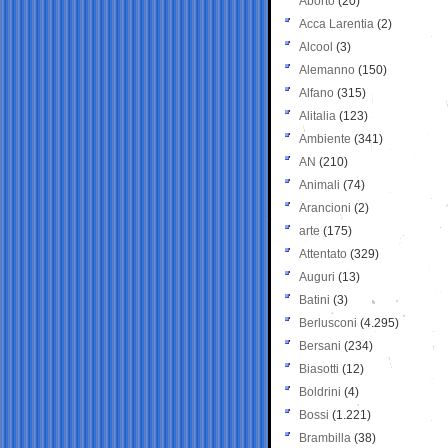
Aborto
(20)
Acca Larentia
(2)
Alcool
(3)
Alemanno
(150)
Alfano
(315)
Alitalia
(123)
Ambiente
(341)
AN
(210)
Animali
(74)
Arancioni
(2)
arte
(175)
Attentato
(329)
Auguri
(13)
Batini
(3)
Berlusconi
(4.295)
Bersani
(234)
Biasotti
(12)
Boldrini
(4)
Bossi
(1.221)
Brambilla
(38)