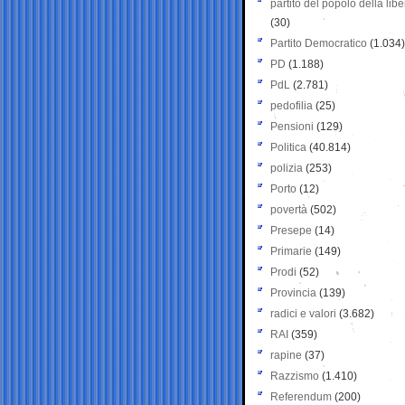
partito del popolo della libe
(30)
Partito Democratico
(1.034)
PD
(1.188)
PdL
(2.781)
pedofilia
(25)
Pensioni
(129)
Politica
(40.814)
polizia
(253)
Porto
(12)
povertà
(502)
Presepe
(14)
Primarie
(149)
Prodi
(52)
Provincia
(139)
radici e valori
(3.682)
RAI
(359)
rapine
(37)
Razzismo
(1.410)
Referendum
(200)