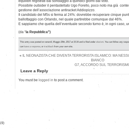
equilibri registrati dal sondaggio a quindici giorni dal voto.
Possibile outsider il pentastellato Ugo Forello, poco noto ma già conte
gestione dell’associazione antiracket Addiopizzo.
Il candidato del M5s si ferma al 24%: dovrebbe recuperare cinque punti
ballottaggio con Orlando, nel quale partirebbe comunque dal 46%.
E sappiamo che quella dell’eventuale secondo turno è, in ogni caso, una
(da “
la Repubblica”)
This entry was posted on venerdì, Maggio 26th, 2017 at 15:34 and is filed under
elezioni
. You can follow any respo
can
leave a response
, or
trackback
from your own site.
«
IL NEONAZISTA CHE DIVENTA TERRORISTA ISLAMICO: MA NES
BIANCO
G7, ACCORDO SUL TERRORISMO,
)
Leave a Reply
You must be
logged in
to post a comment.
19)