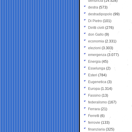
denuncia
(14.528)
destra
(573)
destradipopolo
(99)
Di Pietro
(101)
Diritti civili
(276)
don Gallo
(9)
economia
(2.331)
elezioni
(3.303)
emergenza
(3.077)
Energia
(45)
Esselunga
(2)
Esteri
(784)
Eugenetica
(3)
Europa
(1.314)
Fassino
(13)
federalismo
(167)
Ferrara
(21)
Ferretti
(6)
ferrovie
(133)
finanziaria
(325)