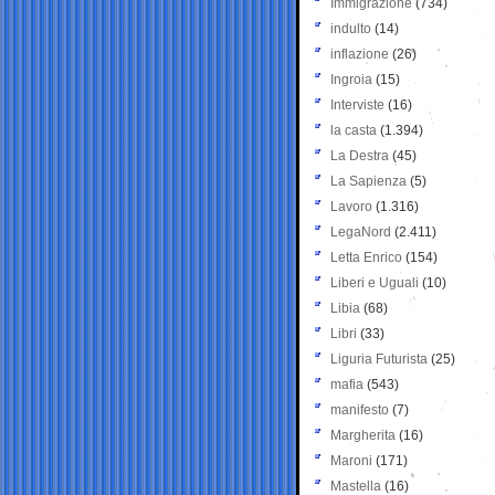
Immigrazione
(734)
indulto
(14)
inflazione
(26)
Ingroia
(15)
Interviste
(16)
la casta
(1.394)
La Destra
(45)
La Sapienza
(5)
Lavoro
(1.316)
LegaNord
(2.411)
Letta Enrico
(154)
Liberi e Uguali
(10)
Libia
(68)
Libri
(33)
Liguria Futurista
(25)
mafia
(543)
manifesto
(7)
Margherita
(16)
Maroni
(171)
Mastella
(16)