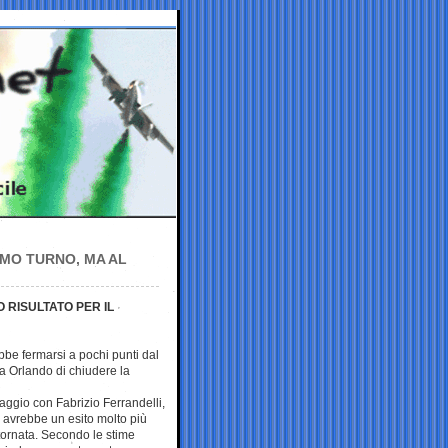
MO TURNO, MA AL
 RISULTATO PER IL
bbe fermarsi a pochi punti dal
a Orlando di chiudere la
taggio con Fabrizio Ferrandelli,
, avrebbe un esito molto più
 tornata. Secondo le stime