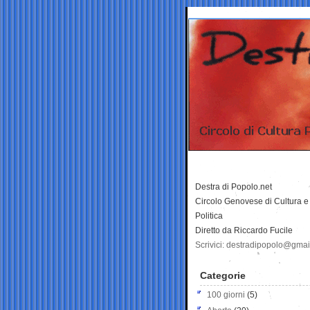
Destra di Popolo.net
Circolo Genovese di Cultura e
Politica
Diretto da Riccardo Fucile
Scrivici: destradipopolo@gma
Categorie
100 giorni
(5)