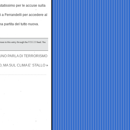
statissimo per le accuse sulla
 a Ferrandelli per accedere al
 partita del tutto nuova.
nses to this entry through the
RSS 2.0
feed. You
SUNO PARLA DI TERRORISMO
 MA SUL CLIMA E’ STALLO
»