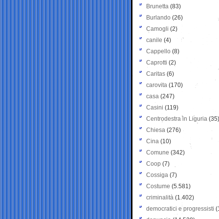
Brunetta
(83)
Burlando
(26)
Camogli
(2)
canile
(4)
Cappello
(8)
Caprotti
(2)
Caritas
(6)
carovita
(170)
casa
(247)
Casini
(119)
Centrodestra in Liguria
(35
Chiesa
(276)
Cina
(10)
Comune
(342)
Coop
(7)
Cossiga
(7)
Costume
(5.581)
criminalità
(1.402)
democratici e progressisti
(