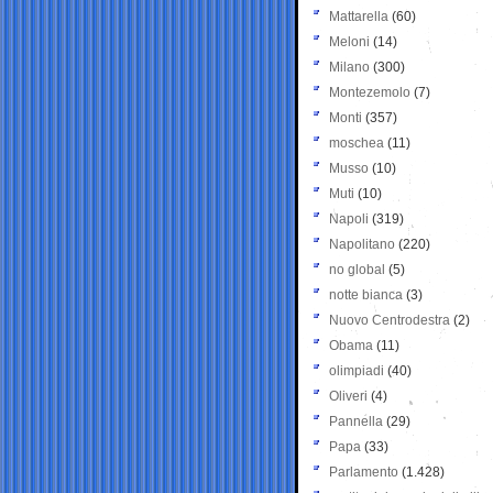
Mattarella
(60)
Meloni
(14)
Milano
(300)
Montezemolo
(7)
Monti
(357)
moschea
(11)
Musso
(10)
Muti
(10)
Napoli
(319)
Napolitano
(220)
no global
(5)
notte bianca
(3)
Nuovo Centrodestra
(2)
Obama
(11)
olimpiadi
(40)
Oliveri
(4)
Pannella
(29)
Papa
(33)
Parlamento
(1.428)