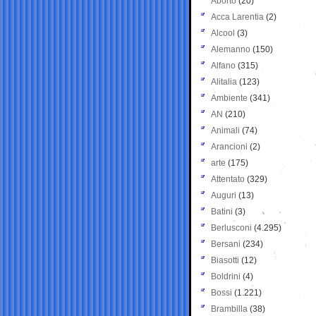
Aborto
(20)
Acca Larentia
(2)
Alcool
(3)
Alemanno
(150)
Alfano
(315)
Alitalia
(123)
Ambiente
(341)
AN
(210)
Animali
(74)
Arancioni
(2)
arte
(175)
Attentato
(329)
Auguri
(13)
Batini
(3)
Berlusconi
(4.295)
Bersani
(234)
Biasotti
(12)
Boldrini
(4)
Bossi
(1.221)
Brambilla
(38)