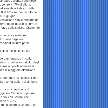
il sindaco uscente parte nove
, contro il 47% di allora.
rettamente a Palazzo delle
 50 al 40%, rendendo difficile
mo 11 giugno.
testazione con le primarie del
Ferrandelli), decise di correre
e forze della sinistra. Ottenendo
.
ta spaccata a metà nel
8% quelle negative.
candidati in lizza per le
olte e molto sentite dai
dera un’urgenza irrisolta:
arsi, ribadita soprattutto dagli
Rimane ampia la richiesta di
anda di maggiore attenzione
iproponendo su scala siciliana
utto riconoscibile, nel simbolo
aso da una coalizione di
aggiosi e Cantiere popolare.
 e Noi con Salvini, che
rebbe al 29%.
48 (in favore di Orlando) gli