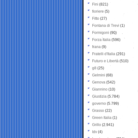
Fini
(821)
fioriere
(5)
Fitto
(27)
Fontana di Trevi
(1)
Formigoni
(90)
Forza Italia
(596)
frana
(9)
Fratelli d'Italia
(291)
Futuro e Libertà
(510)
g8
(25)
Gelmini
(68)
Genova
(542)
Giannino
(10)
Giustizia
(5.784)
governo
(5.799)
Grasso
(22)
Green Italia
(1)
Grillo
(2.941)
Idv
(4)