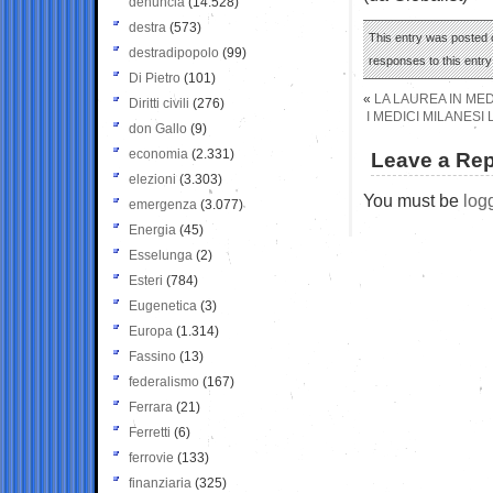
denuncia
(14.528)
destra
(573)
This entry was posted o
destradipopolo
(99)
responses to this entr
Di Pietro
(101)
«
LA LAUREA IN MEDI
Diritti civili
(276)
I MEDICI MILANESI
don Gallo
(9)
economia
(2.331)
Leave a Rep
elezioni
(3.303)
You must be
log
emergenza
(3.077)
Energia
(45)
Esselunga
(2)
Esteri
(784)
Eugenetica
(3)
Europa
(1.314)
Fassino
(13)
federalismo
(167)
Ferrara
(21)
Ferretti
(6)
ferrovie
(133)
finanziaria
(325)