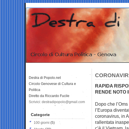
CORONAVIRU
Destra di Popolo.net
Circolo Genovese di Cultura e
RAPIDA RISPO
Politica
RENDE NOTO I
Diretto da Riccardo Fucile
Scrivici: destradipopolo@gmail.com
Dopo che l’Oms h
l’Europa diventat
Categorie
coronavirus, in A
rallentata inaspe
100 giorni
(5)
c’è il Vietnam, la