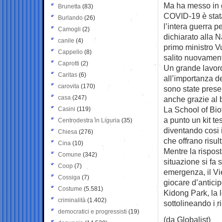
Ma ha messo in g
Brunetta
(83)
COVID-19 è stata
Burlando
(26)
l’intera guerra 
Camogli
(2)
dichiarato alla N
canile
(4)
primo ministro Vu
Cappello
(8)
salito nuovament
Caprotti
(2)
Un grande lavoro
Caritas
(6)
all’importanza d
carovita
(170)
sono state prese 
casa
(247)
anche grazie al 
La School of Bi
Casini
(119)
a punto un kit te
Centrodestra in Liguria
(35)
diventando cosi 
Chiesa
(276)
che offrano risult
Cina
(10)
Mentre la rispost
Comune
(342)
situazione si fa 
Coop
(7)
emergenza, il Vi
Cossiga
(7)
giocare d’antici
Costume
(5.581)
Kidong Park, la lo
criminalità
(1.402)
sottolineando i r
democratici e progressisti
(19)
(da Globalist)