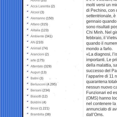
Aborto
(20)
molti versi un mi
Acca Larentia
(2)
di Pechino, con 
Alcool
(3)
settentrionale, è
Alemanno
(150)
gennaio quando d
Alfano
(315)
sono risultati po
Alitalia
(123)
Chi Minh. Nel gir
Ambiente
(341)
febbraio, il Vie
AN
(210)
quando il numero 
mondo a farlo.
Animali
(74)
«La diagnosi, l’
Arancioni
(2)
importanti. Le pr
arte
(175)
della malattia, s
Attentato
(329)
successo del Pae
Auguri
(13)
l’apparire di 11 
Batini
(3)
quarantena totale
Berlusconi
(4.295)
nessun nuovo caso
Bersani
(234)
Funzionari ed es
Biasotti
(12)
(OMS) hanno loda
Boldrini
(4)
nel contenere la 
Bossi
(1.221)
annunciato di av
dall’Oms.
Brambilla
(38)