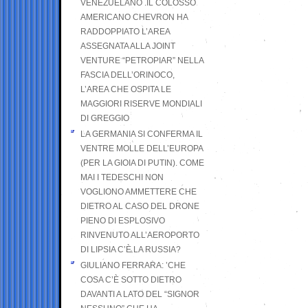
VENEZUELANO .IL COLOSSO
AMERICANO CHEVRON HA
RADDOPPIATO L’AREA
ASSEGNATA ALLA JOINT
VENTURE “PETROPIAR” NELLA
FASCIA DELL’ORINOCO,
L’AREA CHE OSPITA LE
MAGGIORI RISERVE MONDIALI
DI GREGGIO
LA GERMANIA SI CONFERMA IL
VENTRE MOLLE DELL’EUROPA
(PER LA GIOIA DI PUTIN). COME
MAI I TEDESCHI NON
VOGLIONO AMMETTERE CHE
DIETRO AL CASO DEL DRONE
PIENO DI ESPLOSIVO
RINVENUTO ALL’AEROPORTO
DI LIPSIA C’È LA RUSSIA?
GIULIANO FERRARA: ’CHE
COSA C’È SOTTO DIETRO
DAVANTI A LATO DEL “SIGNOR