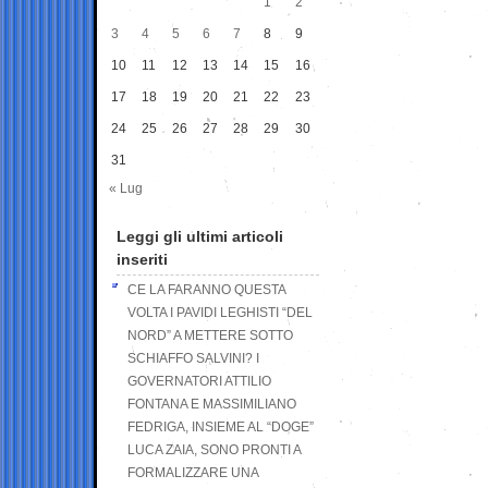
1
2
3
4
5
6
7
8
9
10
11
12
13
14
15
16
17
18
19
20
21
22
23
24
25
26
27
28
29
30
31
« Lug
Leggi gli ultimi articoli
inseriti
CE LA FARANNO QUESTA
VOLTA I PAVIDI LEGHISTI “DEL
NORD” A METTERE SOTTO
SCHIAFFO SALVINI? I
GOVERNATORI ATTILIO
FONTANA E MASSIMILIANO
FEDRIGA, INSIEME AL “DOGE”
LUCA ZAIA, SONO PRONTI A
FORMALIZZARE UNA