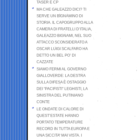
TASER E CP
MA CHE GALEAZZO DICI? TI
SERVE UN BIGNAMINO DI
STORIA. IL CAPOGRUPPO ALLA
CAMERA DI FRATELLI D’ITALIA,
GALEAZZO BIGNAMI, NEL SUO
ATTACCO SCONSIDERATO A
OSCAR LUIGI SCALFARO HA
DETTO UN BEL PO’ DI
CAZZATE
SIAMO FERMI AL GOVERNO
GIALLOVERDE: LA DESTRA
SULLA DIFESA È OSTAGGIO
DEI “PACIFISTI” LEGHISTI, LA
SINISTRA DEL PUTINIANO
CONTE
LE ONDATE DI CALORE DI
QUEST’ESTATE HANNO
PORTATO TEMPERATURE
RECORD IN TUTTA EUROPA E
UNA SICCITA’ MAI VISTA. I