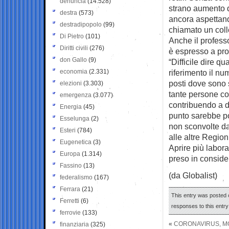
denuncia
(14.528)
strano aumento d
destra
(573)
ancora aspettan
destradipopolo
(99)
chiamato un coll
Di Pietro
(101)
Anche il professo
Diritti civili
(276)
è espresso a pro
don Gallo
(9)
“Difficile dire q
economia
(2.331)
riferimento il nu
posti dove sono 
elezioni
(3.303)
tante persone co
emergenza
(3.077)
contribuendo a di
Energia
(45)
punto sarebbe pot
Esselunga
(2)
non sconvolte da
Esteri
(784)
alle altre Region
Eugenetica
(3)
Aprire più labor
Europa
(1.314)
preso in conside
Fassino
(13)
(da Globalist)
federalismo
(167)
Ferrara
(21)
This entry was posted o
Ferretti
(6)
responses to this entr
ferrovie
(133)
«
CORONAVIRUS, MO
finanziaria
(325)