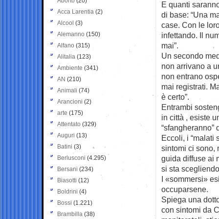
Aborto
(20)
E quanti sarann
Acca Larentia
(2)
di base: “Una ma
Alcool
(3)
case. Con le lor
Alemanno
(150)
infettando. Il n
mai”.
Alfano
(315)
Un secondo medi
Alitalia
(123)
non arrivano a un
Ambiente
(341)
non entrano osp
AN
(210)
mai registrati. M
Animali
(74)
è certo”.
Arancioni
(2)
Entrambi sosteng
arte
(175)
in città , esiste
Attentato
(329)
“sfangheranno” da
Auguri
(13)
Eccoli, i “malati 
Batini
(3)
sintomi ci sono, 
guida diffuse ai 
Berlusconi
(4.295)
si sta scegliendo
Bersani
(234)
I «sommersi» esi
Biasotti
(12)
occuparsene.
Boldrini
(4)
Spiega una dotto
Bossi
(1.221)
con sintomi da Cov
Brambilla
(38)