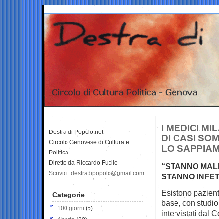
I MEDICI M
Destra di Popolo.net
DI CASI SO
Circolo Genovese di Cultura e
LO SAPPIA
Politica
Diretto da Riccardo Fucile
“STANNO MALE
Scrivici: destradipopolo@gmail.com
STANNO INFE
Esistono pazient
Categorie
base, con studio
100 giorni
(5)
intervistati dal C