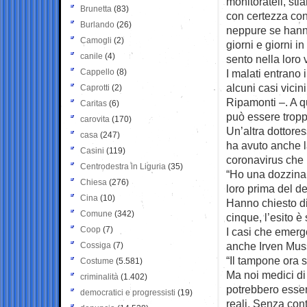
monitorateli, st
Brunetta
(83)
con certezza con
Burlando
(26)
neppure se hanno
Camogli
(2)
giorni e giorni i
canile
(4)
sento nella loro 
Cappello
(8)
I malati entrano 
alcuni casi vicini
Caprotti
(2)
Ripamonti –. A q
Caritas
(6)
può essere troppo
carovita
(170)
Un’altra dottores
casa
(247)
ha avuto anche l
Casini
(119)
coronavirus che 
Centrodestra in Liguria
(35)
“Ho una dozzina d
Chiesa
(276)
loro prima del de
Cina
(10)
Hanno chiesto di 
Comune
(342)
cinque, l’esito è
Coop
(7)
I casi che emerg
anche Irven Muss
Cossiga
(7)
“Il tampone ora 
Costume
(5.581)
Ma noi medici di
criminalità
(1.402)
potrebbero esser
democratici e progressisti
(19)
reali. Senza con