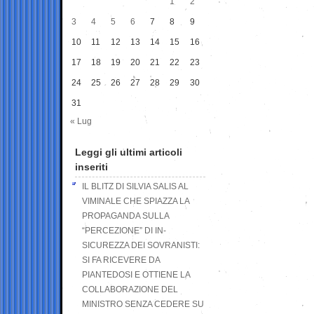
1
2
3
4
5
6
7
8
9
10
11
12
13
14
15
16
17
18
19
20
21
22
23
24
25
26
27
28
29
30
31
« Lug
Leggi gli ultimi articoli
inseriti
IL BLITZ DI SILVIA SALIS AL
VIMINALE CHE SPIAZZA LA
PROPAGANDA SULLA
“PERCEZIONE” DI IN-
SICUREZZA DEI SOVRANISTI:
SI FA RICEVERE DA
PIANTEDOSI E OTTIENE LA
COLLABORAZIONE DEL
MINISTRO SENZA CEDERE SU