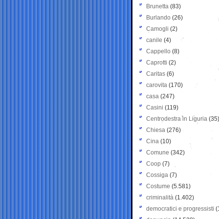
Brunetta
(83)
Burlando
(26)
Camogli
(2)
canile
(4)
Cappello
(8)
Caprotti
(2)
Caritas
(6)
carovita
(170)
casa
(247)
Casini
(119)
Centrodestra in Liguria
(35
Chiesa
(276)
Cina
(10)
Comune
(342)
Coop
(7)
Cossiga
(7)
Costume
(5.581)
criminalità
(1.402)
democratici e progressisti
(