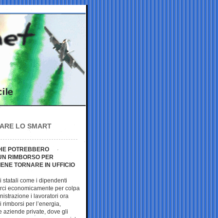
LARE LO SMART
CHE POTREBBERO
 UN RIMBORSO PER
IENE TORNARE IN UFFICIO
li statali come i dipendenti
terci economicamente per colpa
istrazione i lavoratori ora
 rimborsi per l’energia,
e aziende private, dove gli