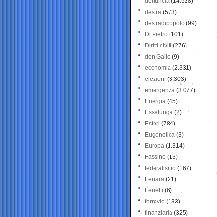
denuncia
(14.528)
destra
(573)
destradipopolo
(99)
Di Pietro
(101)
Diritti civili
(276)
don Gallo
(9)
economia
(2.331)
elezioni
(3.303)
emergenza
(3.077)
Energia
(45)
Esselunga
(2)
Esteri
(784)
Eugenetica
(3)
Europa
(1.314)
Fassino
(13)
federalismo
(167)
Ferrara
(21)
Ferretti
(6)
ferrovie
(133)
finanziaria
(325)