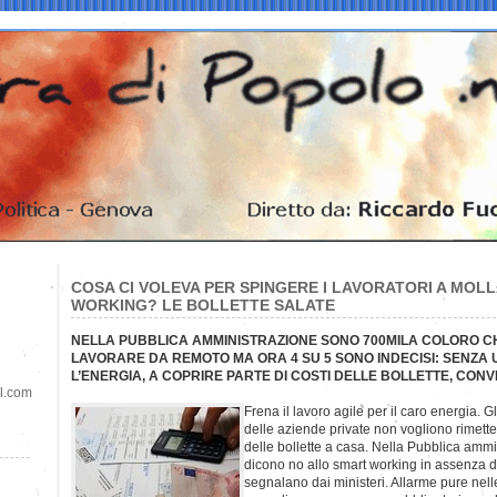
COSA CI VOLEVA PER SPINGERE I LAVORATORI A MOL
WORKING? LE BOLLETTE SALATE
NELLA PUBBLICA AMMINISTRAZIONE SONO 700MILA COLORO 
LAVORARE DA REMOTO MA ORA 4 SU 5 SONO INDECISI: SENZA
L’ENERGIA, A COPRIRE PARTE DI COSTI DELLE BOLLETTE, CONV
il.com
Frena il lavoro agile per il caro energia. G
delle aziende private non vogliono rimet
delle bollette a casa. Nella Pubblica ammin
dicono no allo smart working in assenza di
segnalano dai ministeri. Allarme pure nell