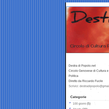
Destra di Popolo.net
Circolo Genovese di Cultura e
Politica
Diretto da Riccardo Fucile
Scrivici: destradipopolo@gma
Categorie
100 giorni
(5)