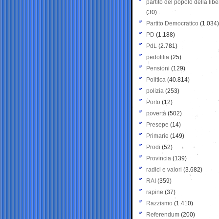
partito del popolo della libe
(30)
Partito Democratico
(1.034)
PD
(1.188)
PdL
(2.781)
pedofilia
(25)
Pensioni
(129)
Politica
(40.814)
polizia
(253)
Porto
(12)
povertà
(502)
Presepe
(14)
Primarie
(149)
Prodi
(52)
Provincia
(139)
radici e valori
(3.682)
RAI
(359)
rapine
(37)
Razzismo
(1.410)
Referendum
(200)