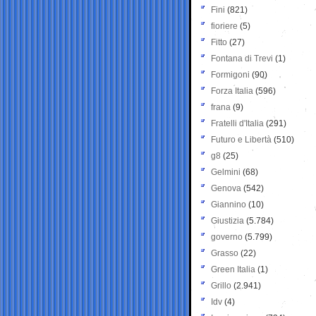
Fini
(821)
fioriere
(5)
Fitto
(27)
Fontana di Trevi
(1)
Formigoni
(90)
Forza Italia
(596)
frana
(9)
Fratelli d'Italia
(291)
Futuro e Libertà
(510)
g8
(25)
Gelmini
(68)
Genova
(542)
Giannino
(10)
Giustizia
(5.784)
governo
(5.799)
Grasso
(22)
Green Italia
(1)
Grillo
(2.941)
Idv
(4)