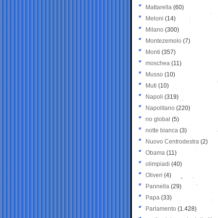
Mattarella
(60)
Meloni
(14)
Milano
(300)
Montezemolo
(7)
Monti
(357)
moschea
(11)
Musso
(10)
Muti
(10)
Napoli
(319)
Napolitano
(220)
no global
(5)
notte bianca
(3)
Nuovo Centrodestra
(2)
Obama
(11)
olimpiadi
(40)
Oliveri
(4)
Pannella
(29)
Papa
(33)
Parlamento
(1.428)