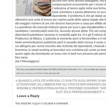
accordi non sono ancora obbligatori, ma 
compensazioni economiche per i rincari de
L’adesione al lavoro agile nella sua forma
base volontaria e passa attraverso un acco
dipendente. Il problema è che gli statali
ottenerlo) una sorta di bonus per coprire parte delle spese legate alle fo
del maggior numero di ore che devono trascorrere a casa per effetto de
La questione dei mancati rimborsi spese per luce e gas impatterebbe su 
sarebbero i remotizzabili nella Pa, secondo alcune stime. Più nel compl
dipendenti potrebbero lavorare in modalità agile tra i 6 e gli 8 milioni di i
Politecnico di Milano. L’asticella al momento però si fermerebbe a 4 mil
Nelle amministrazioni pubbliche però il cassetto delle risorse è vuoto o
cui attingere per venire incontro alle richieste dei dipendenti, chiamati
Insomma, lo smart working ai lavoratori non conviene più come un tempo
lavoro agile sta diventando un lusso che in tanti non possono più perme
fine mese.
(da il Messaggero)
This entry was posted on lunedì, Ottobre 3rd, 2022 at 20:44 and is filed under
Politica
. You can follow any response
can
leave a response
, or
trackback
from your own site.
«
QUANDO LA POLITICA RIPUDIA, CI SI BUTTA SUGLI AFFARI: DI 
DI DIVENTARE UN LOBBISTA PER GLI STATI ESTERI APRENDO U
BONOMI (CONFINDUSTRIA) AVVISA IL PROSSIMO GOVERNO: “N
FLAT TAX E PREPENSIONAMENTI”
»
Leave a Reply
You must be
logged in
to post a comment.