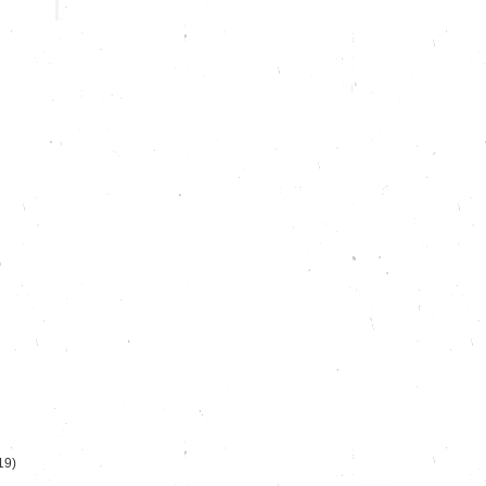
)
19)