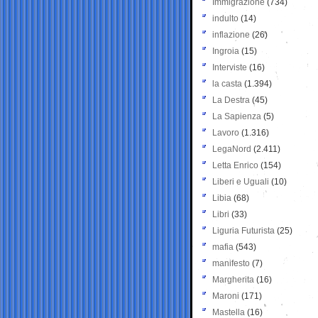
Immigrazione
(734)
indulto
(14)
inflazione
(26)
Ingroia
(15)
Interviste
(16)
la casta
(1.394)
La Destra
(45)
La Sapienza
(5)
Lavoro
(1.316)
LegaNord
(2.411)
Letta Enrico
(154)
Liberi e Uguali
(10)
Libia
(68)
Libri
(33)
Liguria Futurista
(25)
mafia
(543)
manifesto
(7)
Margherita
(16)
Maroni
(171)
Mastella
(16)