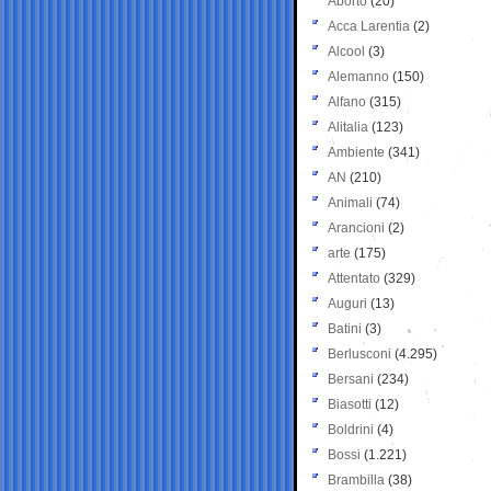
Aborto
(20)
Acca Larentia
(2)
Alcool
(3)
Alemanno
(150)
Alfano
(315)
Alitalia
(123)
Ambiente
(341)
AN
(210)
Animali
(74)
Arancioni
(2)
arte
(175)
Attentato
(329)
Auguri
(13)
Batini
(3)
Berlusconi
(4.295)
Bersani
(234)
Biasotti
(12)
Boldrini
(4)
Bossi
(1.221)
Brambilla
(38)