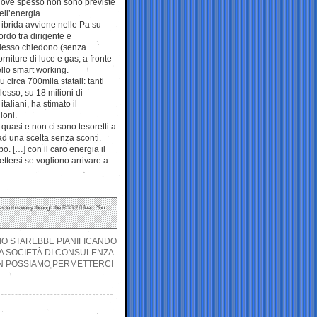
dove spesso non sono previste
ll’energia.
 ibrida avviene nelle Pa su
rdo tra dirigente e
 adesso chiedono (senza
rniture di luce e gas, a fronte
llo smart working.
circa 700mila statali: tanti
esso, su 18 milioni di
taliani, ha stimato il
ioni.
 quasi e non ci sono tesoretti a
 ad una scelta senza sconti.
. […] con il caro energia il
ttersi se vogliono arrivare a
s to this entry through the
RSS 2.0
feed. You
MAIO STAREBBE PIANIFICANDO
NA SOCIETÀ DI CONSULENZA
ON POSSIAMO PERMETTERCI