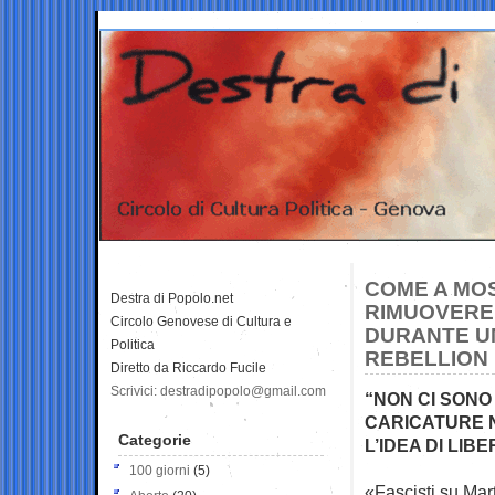
COME A MOS
Destra di Popolo.net
RIMUOVERE 
Circolo Genovese di Cultura e
DURANTE UN
Politica
REBELLION
Diretto da Riccardo Fucile
Scrivici: destradipopolo@gmail.com
“NON CI SONO 
CARICATURE N
Categorie
L’IDEA DI LIB
100 giorni
(5)
«Fascisti su Mart