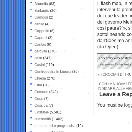
Il flash mob, in 
Brunetta
(83)
intervenuta pron
Burlando
(26)
dei due leader po
Camogli
(2)
del governo Melo
canile
(4)
così paura?”», si
Cappello
(8)
sottolineando co
Caprotti
(2)
dall’80esimo ann
Caritas
(6)
(da Open)
carovita
(170)
casa
(247)
This entry was posted 
responses to this entr
Casini
(119)
Centrodestra in Liguria
(35)
«
I CROCIATI DI T
Chiesa
(276)
CON LA NUOVA LEG
Cina
(10)
INDICARE, ALLA V
Comune
(342)
Leave a Rep
Coop
(7)
You must be
log
Cossiga
(7)
Costume
(5.581)
criminalità
(1.402)
democratici e progressisti
(19)