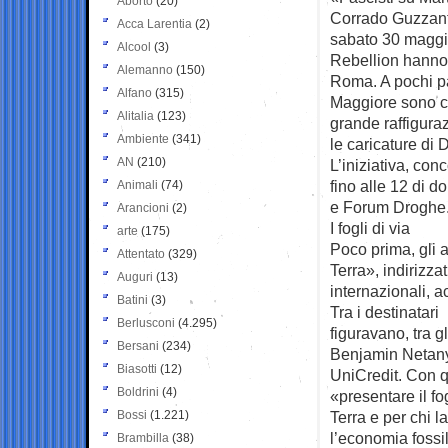
Aborto
(20)
Corrado Guzzanti 
Acca Larentia
(2)
sabato 30 maggio,
Alcool
(3)
Rebellion hanno 
Alemanno
(150)
Roma. A pochi pa
Alfano
(315)
Maggiore sono c
Alitalia
(123)
grande raffigura
Ambiente
(341)
le caricature di
AN
(210)
L’iniziativa, con
fino alle 12 di d
Animali
(74)
e Forum Droghe
Arancioni
(2)
I fogli di via
arte
(175)
Poco prima, gli a
Attentato
(329)
Terra», indirizzat
Auguri
(13)
internazionali, 
Batini
(3)
Tra i destinatari
Berlusconi
(4.295)
figuravano, tra g
Bersani
(234)
Benjamin Netanya
Biasotti
(12)
UniCredit. Con qu
Boldrini
(4)
«presentare il fo
Bossi
(1.221)
Terra e per chi l
l’economia fossil
Brambilla
(38)