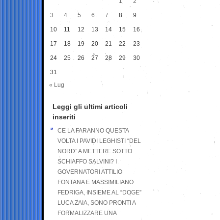
1
2
3
4
5
6
7
8
9
10
11
12
13
14
15
16
17
18
19
20
21
22
23
24
25
26
27
28
29
30
31
« Lug
Leggi gli ultimi articoli
inseriti
CE LA FARANNO QUESTA
VOLTA I PAVIDI LEGHISTI “DEL
NORD” A METTERE SOTTO
SCHIAFFO SALVINI? I
GOVERNATORI ATTILIO
FONTANA E MASSIMILIANO
FEDRIGA, INSIEME AL “DOGE”
LUCA ZAIA, SONO PRONTI A
FORMALIZZARE UNA