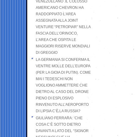
VENEZUELANO .IL COLOSSO
AMERICANO CHEVRON HA
RADDOPPIATO L’AREA
ASSEGNATA ALLA JOINT
VENTURE “PETROPIAR” NELLA
FASCIA DELL’ORINOCO,
L’AREA CHE OSPITA LE
MAGGIORI RISERVE MONDIALI
DI GREGGIO
LA GERMANIA SI CONFERMA IL
VENTRE MOLLE DELL’EUROPA
(PER LA GIOIA DI PUTIN). COME
MAI I TEDESCHI NON
VOGLIONO AMMETTERE CHE
DIETRO AL CASO DEL DRONE
PIENO DI ESPLOSIVO
RINVENUTO ALL’AEROPORTO
DI LIPSIA C’È LA RUSSIA?
GIULIANO FERRARA: ’CHE
COSA C’È SOTTO DIETRO
DAVANTI A LATO DEL “SIGNOR