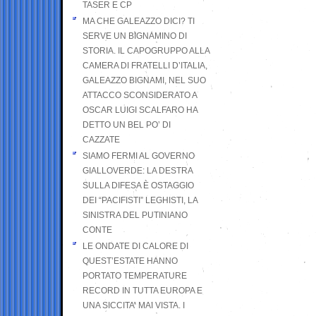
TASER E CP
MA CHE GALEAZZO DICI? TI
SERVE UN BIGNAMINO DI
STORIA. IL CAPOGRUPPO ALLA
CAMERA DI FRATELLI D’ITALIA,
GALEAZZO BIGNAMI, NEL SUO
ATTACCO SCONSIDERATO A
OSCAR LUIGI SCALFARO HA
DETTO UN BEL PO’ DI
CAZZATE
SIAMO FERMI AL GOVERNO
GIALLOVERDE: LA DESTRA
SULLA DIFESA È OSTAGGIO
DEI “PACIFISTI” LEGHISTI, LA
SINISTRA DEL PUTINIANO
CONTE
LE ONDATE DI CALORE DI
QUEST’ESTATE HANNO
PORTATO TEMPERATURE
RECORD IN TUTTA EUROPA E
UNA SICCITA’ MAI VISTA. I