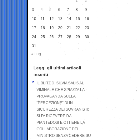
1
2
3
4
5
6
7
8
9
10
11
12
13
14
15
16
17
18
19
20
21
22
23
24
25
26
27
28
29
30
31
« Lug
Leggi gli ultimi articoli
inseriti
IL BLITZ DI SILVIA SALIS AL
VIMINALE CHE SPIAZZA LA
PROPAGANDA SULLA
“PERCEZIONE” DI IN-
SICUREZZA DEI SOVRANISTI:
SI FA RICEVERE DA
PIANTEDOSI E OTTIENE LA
COLLABORAZIONE DEL
MINISTRO SENZA CEDERE SU