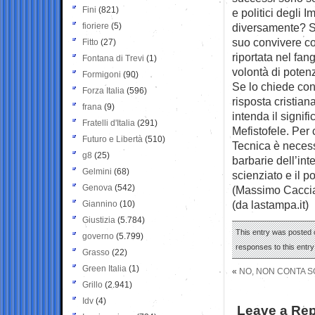
Fini
(821)
e politici degli 
fioriere
(5)
diversamente? Se 
suo convivere co
Fitto
(27)
riportata nel fan
Fontana di Trevi
(1)
volontà di poten
Formigoni
(90)
Se lo chiede co
Forza Italia
(596)
risposta cristian
frana
(9)
intenda il signif
Fratelli d'Italia
(291)
Mefistofele. Per 
Futuro e Libertà
(510)
Tecnica è necess
g8
(25)
barbarie dell’int
Gelmini
(68)
scienziato e il po
Genova
(542)
(Massimo Caccia
(da lastampa.it)
Giannino
(10)
Giustizia
(5.784)
This entry was posted 
governo
(5.799)
responses to this entr
Grasso
(22)
Green Italia
(1)
«
NO, NON CONTA S
Grillo
(2.941)
Idv
(4)
Leave a Rep