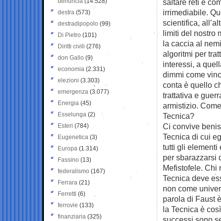
denuncia
(14.528)
saltare reti e co
irrimediabile. Qu
destra
(573)
scientifica, all’a
destradipopolo
(99)
limiti del nostro
Di Pietro
(101)
la caccia al nem
Diritti civili
(276)
algoritmi per tra
don Gallo
(9)
interessi, a que
economia
(2.331)
dimmi come vince
elezioni
(3.303)
conta è quello c
emergenza
(3.077)
trattativa e gue
Energia
(45)
armistizio. Come
Esselunga
(2)
Tecnica?
Ci convive benis
Esteri
(784)
Tecnica di cui e
Eugenetica
(3)
tutti gli element
Europa
(1.314)
per sbarazzarsi d
Fassino
(13)
Mefistofele. Chi
federalismo
(167)
Tecnica deve ess
Ferrara
(21)
non come univer
Ferretti
(6)
parola di Faust 
ferrovie
(133)
la Tecnica è così
finanziaria
(325)
successi sono se