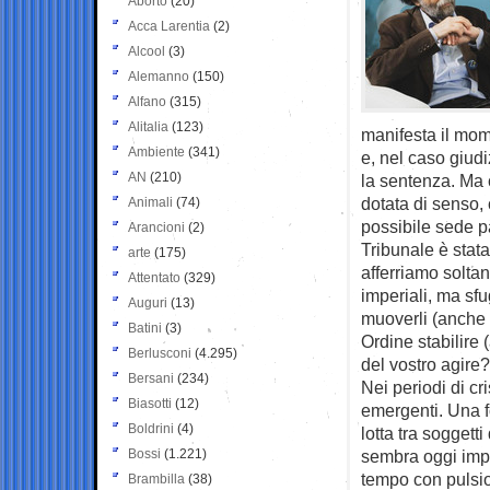
Aborto
(20)
Acca Larentia
(2)
Alcool
(3)
Alemanno
(150)
Alfano
(315)
Alitalia
(123)
manifesta il mom
Ambiente
(341)
e, nel caso giudiz
AN
(210)
la sentenza. Ma 
dotata di senso,
Animali
(74)
possibile sede p
Arancioni
(2)
Tribunale è stata
arte
(175)
afferriamo solta
Attentato
(329)
imperiali, ma sfu
Auguri
(13)
muoverli (anche 
Batini
(3)
Ordine stabilir
Berlusconi
(4.295)
del vostro agire
Bersani
(234)
Nei periodi di cr
Biasotti
(12)
emergenti. Una f
Boldrini
(4)
lotta tra soggetti
Bossi
(1.221)
sembra oggi impo
tempo con pulsio
Brambilla
(38)