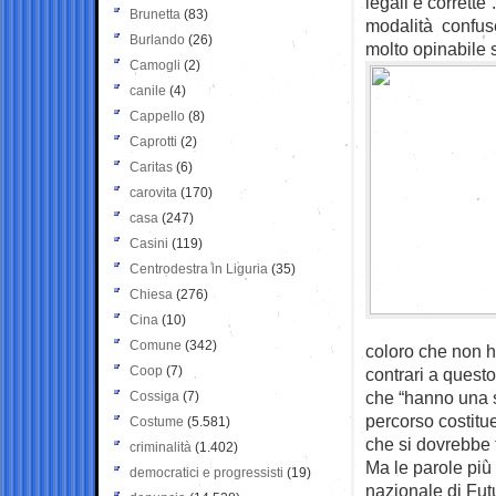
legali e corrette
Brunetta
(83)
modalità confuse
Burlando
(26)
molto opinabile 
Camogli
(2)
canile
(4)
Cappello
(8)
Caprotti
(2)
Caritas
(6)
carovita
(170)
casa
(247)
Casini
(119)
Centrodestra in Liguria
(35)
Chiesa
(276)
Cina
(10)
Comune
(342)
coloro che non 
Coop
(7)
contrari a questo
che “hanno una s
Cossiga
(7)
percorso costitu
Costume
(5.581)
che si dovrebbe 
criminalità
(1.402)
Ma le parole più
democratici e progressisti
(19)
nazionale di Futu