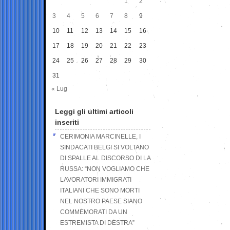
1
2
3
4
5
6
7
8
9
10
11
12
13
14
15
16
17
18
19
20
21
22
23
24
25
26
27
28
29
30
31
« Lug
Leggi gli ultimi articoli
inseriti
CERIMONIA MARCINELLE, I
SINDACATI BELGI SI VOLTANO
DI SPALLE AL DISCORSO DI LA
RUSSA: “NON VOGLIAMO CHE
LAVORATORI IMMIGRATI
ITALIANI CHE SONO MORTI
NEL NOSTRO PAESE SIANO
COMMEMORATI DA UN
ESTREMISTA DI DESTRA”