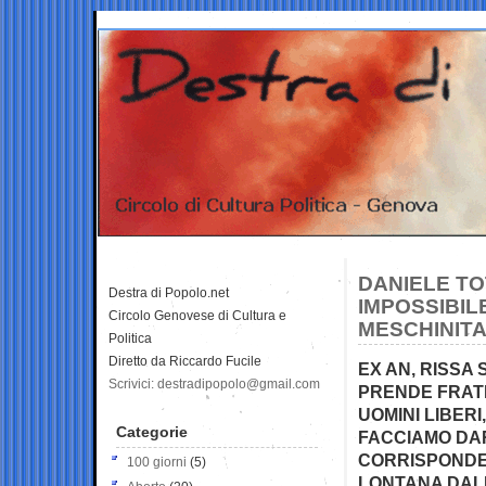
DANIELE TOT
Destra di Popolo.net
IMPOSSIBIL
Circolo Genovese di Cultura e
MESCHINITA
Politica
Diretto da Riccardo Fucile
EX AN, RISSA
Scrivici: destradipopolo@gmail.com
PRENDE FRATE
UOMINI LIBERI
Categorie
FACCIAMO DA
CORRISPONDE 
100 giorni
(5)
LONTANA DAL