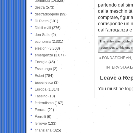
denuncia
(14.528)
partendo dal sim
destra
(573)
dalla meschinità 
destradipopolo
(99)
comprare, figuri
Di Pietro
(101)
corrisponde un n
Diritti civili
(276)
dall’arroganza e 
don Gallo
(9)
economia
(2.331)
This entry was posted 
responses to this entr
elezioni
(3.303)
emergenza
(3.077)
«
FONDAZIONE AN, I
Energia
(45)
INTERVISTA A L
Esselunga
(2)
Esteri
(784)
Leave a Rep
Eugenetica
(3)
You must be
log
Europa
(1.314)
Fassino
(13)
federalismo
(167)
Ferrara
(21)
Ferretti
(6)
ferrovie
(133)
finanziaria
(325)