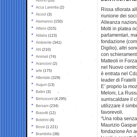
Aborto
(20)
Acca Larentia
(2)
Rissa sfiorata al
Alcool
(3)
riunione dei soc
Alemanno
(150)
Alleanza nazion
Molti in platea 
Alfano
(315)
parlamentari, m
Alitalia
(123)
fondazione (come
Ambiente
(341)
Digilio), altri so
AN
(210)
con schieramenti
Animali
(74)
Matteoli in Forza
Arancioni
(2)
nel Nuovo centr
arte
(175)
è entrata nel Cd
Attentato
(329)
leader di Fratelli
Auguri
(13)
E’ proprio la mo
Batini
(3)
Meloni, La Russ
surriscaldare il c
Berlusconi
(4.295)
utilizzare il sim
Bersani
(234)
favorevoli.
Biasotti
(12)
“Una roba senza 
Boldrini
(4)
Maurizio Gasparr
Bossi
(1.221)
fondazione An acc
Brambilla
(38)