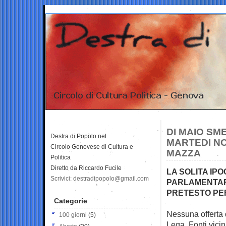
DI MAIO SM
Destra di Popolo.net
MARTEDI NO
Circolo Genovese di Cultura e
MAZZA
Politica
Diretto da Riccardo Fucile
LA SOLITA IPO
Scrivici: destradipopolo@gmail.com
PARLAMENTARI
PRETESTO PE
Categorie
Nessuna offerta d
100 giorni
(5)
Lega. Fonti
vici