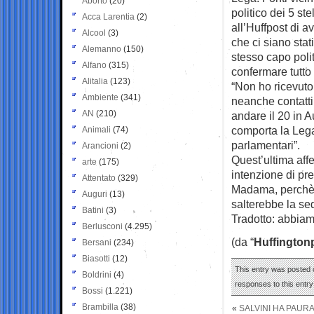
Aborto
(20)
politico dei 5 st
Acca Larentia
(2)
all’Huffpost di a
Alcool
(3)
che ci siano stati
Alemanno
(150)
stesso capo polit
Alfano
(315)
confermare tutto 
Alitalia
(123)
“Non ho ricevuto 
Ambiente
(341)
neanche contatti
AN
(210)
andare il 20 in 
comporta la Lega
Animali
(74)
parlamentari”.
Arancioni
(2)
Quest’ultima aff
arte
(175)
intenzione di pre
Attentato
(329)
Madama, perchè 
Auguri
(13)
salterebbe la sed
Batini
(3)
Tradotto: abbiam
Berlusconi
(4.295)
(da “
Huffington
Bersani
(234)
Biasotti
(12)
This entry was posted o
Boldrini
(4)
responses to this entr
Bossi
(1.221)
Brambilla
(38)
«
SALVINI HA PAURA