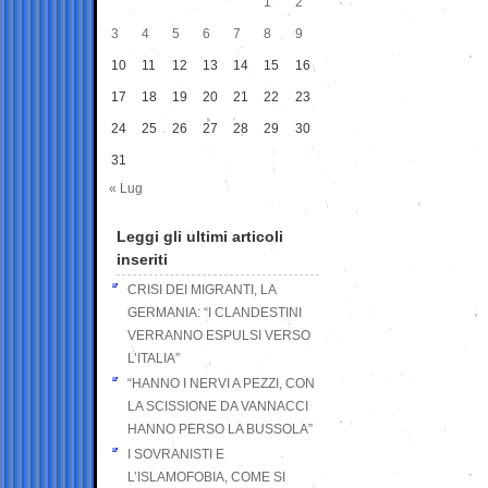
1
2
3
4
5
6
7
8
9
10
11
12
13
14
15
16
17
18
19
20
21
22
23
24
25
26
27
28
29
30
31
« Lug
Leggi gli ultimi articoli
inseriti
CRISI DEI MIGRANTI, LA
GERMANIA: “I CLANDESTINI
VERRANNO ESPULSI VERSO
L’ITALIA”
“HANNO I NERVI A PEZZI, CON
LA SCISSIONE DA VANNACCI
HANNO PERSO LA BUSSOLA”
I SOVRANISTI E
L’ISLAMOFOBIA, COME SI