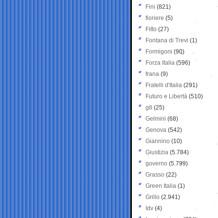
Fini
(821)
fioriere
(5)
Fitto
(27)
Fontana di Trevi
(1)
Formigoni
(90)
Forza Italia
(596)
frana
(9)
Fratelli d'Italia
(291)
Futuro e Libertà
(510)
g8
(25)
Gelmini
(68)
Genova
(542)
Giannino
(10)
Giustizia
(5.784)
governo
(5.799)
Grasso
(22)
Green Italia
(1)
Grillo
(2.941)
Idv
(4)