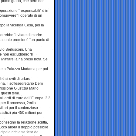
in primo grado, che però non
’operazione “responsabili” è in
promuovere” l’operato di un
opo la vicenda Cesa, poi la
orrebbe “evitare di morire
’attuale premier è “un punto di
lvio Berlusconi. Una
non escludibile: “Il
. Mattarella ha preso nota. Se
fede a Palazzo Madama per poi
è si eviti di urtare
sona, il sottesegretario Dem
missione Giustizia Mario
 questi temi.
miliardi di euro dall’Europa, 2,3
 per il processo, 2mila
iliari per il contenzioso
atistici) più 450 milioni per
 consegno la relazione scritta,
cco allora il doppio possibile
ncipale richiesta fatta da