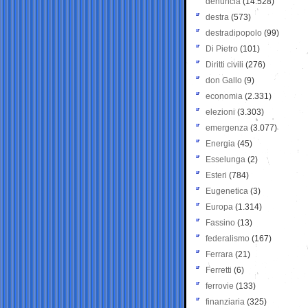
denuncia
(14.528)
destra
(573)
destradipopolo
(99)
Di Pietro
(101)
Diritti civili
(276)
don Gallo
(9)
economia
(2.331)
elezioni
(3.303)
emergenza
(3.077)
Energia
(45)
Esselunga
(2)
Esteri
(784)
Eugenetica
(3)
Europa
(1.314)
Fassino
(13)
federalismo
(167)
Ferrara
(21)
Ferretti
(6)
ferrovie
(133)
finanziaria
(325)