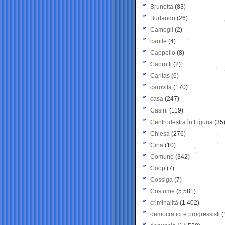
Brunetta
(83)
Burlando
(26)
Camogli
(2)
canile
(4)
Cappello
(8)
Caprotti
(2)
Caritas
(6)
carovita
(170)
casa
(247)
Casini
(119)
Centrodestra in Liguria
(35
Chiesa
(276)
Cina
(10)
Comune
(342)
Coop
(7)
Cossiga
(7)
Costume
(5.581)
criminalità
(1.402)
democratici e progressisti
(