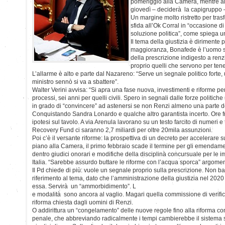
pomeriggio alla Camera, mentre al
giovedì – deciderà la capigruppo 
Un margine molto ristretto per tras
sfida all’Ok Corral in “occasione d
soluzione politica”, come spiega un
Il tema della giustizia è dirimente p
maggioranza, Bonafede è l’uomo si
della prescrizione indigesto a renzia
proprio quelli che servono per tener
L’allarme è alto e parte dal Nazareno: “Serve un segnale politico forte, 
ministro sennò si va a sbattere”.
Walter Verini avvisa: “Si apra una fase nuova, investimenti e riforme pe
processi, sei anni per quelli civili. Spero in segnali dalle forze politic
in grado di “convincere” ad astenersi se non Renzi almeno una parte d
Conquistando Sandra Lonardo e qualche altro garantista incerto. Ore fr
ipotesi sul tavolo. A via Arenula lavorano su un testo farcito di numeri e t
Recovery Fund ci saranno 2,7 miliardi per oltre 20mila assunzioni.
Poi c’è il versante riforme: la prospettiva di un decreto per accelerare su
piano alla Camera, il primo febbraio scade il termine per gli emendam
dentro giudici onorari e modifiche della disciplina concursuale per le im
Italia. “Sarebbe assurdo buttare le riforme con l’acqua sporca” argomenta
Il Pd chiede di più: vuole un segnale proprio sulla prescrizione. Non b
riferimento al tema, dato che l’amministrazione della giustizia nel 2020 
essa. Servirà un “ammorbidimento”. L
e modalità sono ancora al vaglio. Magari quella commissione di verifica 
riforma chiesta dagli uomini di Renzi.
O addirittura un “congelamento” delle nuove regole fino alla riforma 
penale, che abbreviando radicalmente i tempi cambierebbe il sistema 