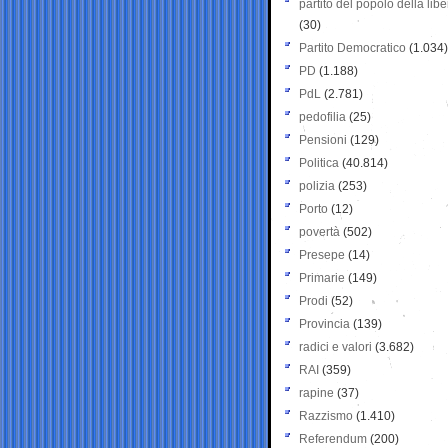
partito del popolo della libe
(30)
Partito Democratico
(1.034)
PD
(1.188)
PdL
(2.781)
pedofilia
(25)
Pensioni
(129)
Politica
(40.814)
polizia
(253)
Porto
(12)
povertà
(502)
Presepe
(14)
Primarie
(149)
Prodi
(52)
Provincia
(139)
radici e valori
(3.682)
RAI
(359)
rapine
(37)
Razzismo
(1.410)
Referendum
(200)