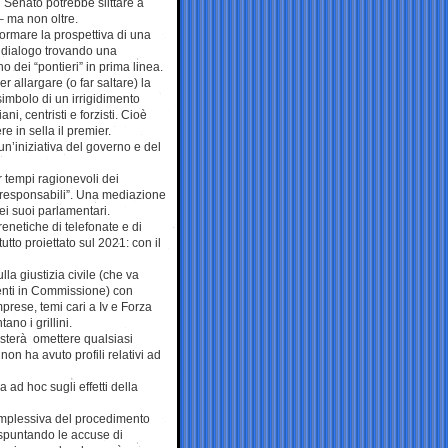
 Senato potrebbe slittare a
– ma non oltre.
formare la prospettiva di una
i dialogo trovando una
o dei “pontieri” in prima linea.
er allargare (o far saltare) la
mbolo di un irrigidimento
ni, centristi e forzisti. Cioè
e in sella il premier.
un’iniziativa del governo e del
r tempi ragionevoli dei
he responsabili”. Una mediazione
ei suoi parlamentari.
enetiche di telefonate e di
utto proiettato sul 2021: con il
lla giustizia civile (che va
enti in Commissione) con
prese, temi cari a Iv e Forza
no i grillini.
asterà omettere qualsiasi
non ha avuto profili relativi ad
ad hoc sugli effetti della
complessiva del procedimento
spuntando le accuse di