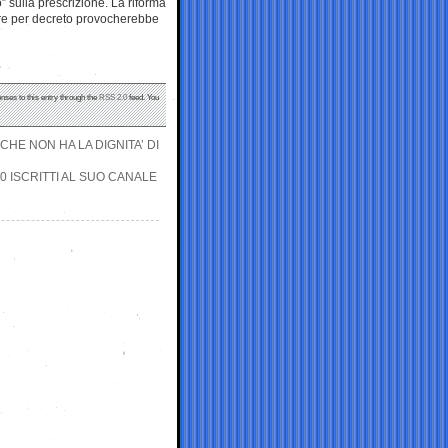
” sulla prescrizione. La riforma
ire per decreto provocherebbe
nses to this entry through the
RSS 2.0
feed. You
HE NON HA LA DIGNITA’ DI
0 ISCRITTI AL SUO CANALE