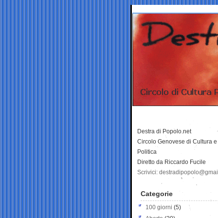
Destra di Popolo.net
Circolo Genovese di Cultura e
Politica
Diretto da Riccardo Fucile
Scrivici: destradipopolo@gma
Categorie
100 giorni
(5)