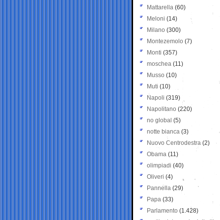
Mattarella
(60)
Meloni
(14)
Milano
(300)
Montezemolo
(7)
Monti
(357)
moschea
(11)
Musso
(10)
Muti
(10)
Napoli
(319)
Napolitano
(220)
no global
(5)
notte bianca
(3)
Nuovo Centrodestra
(2)
Obama
(11)
olimpiadi
(40)
Oliveri
(4)
Pannella
(29)
Papa
(33)
Parlamento
(1.428)