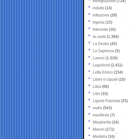
Immigrazione
(734)
indulto
(14)
inflazione
(26)
Ingroia
(15)
Interviste
(16)
la casta
(1.394)
La Destra
(45)
La Sapienza
(5)
Lavoro
(1.316)
LegaNord
(2.411)
Letta Enrico
(154)
Liberi e Uguali
(10)
Libia
(68)
Libri
(33)
Liguria Futurista
(25)
mafia
(543)
manifesto
(7)
Margherita
(16)
Maroni
(171)
Mastella
(16)