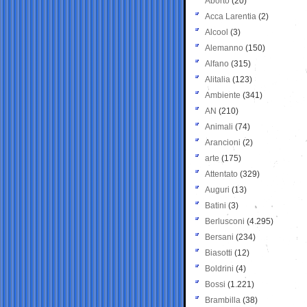
Aborto
(20)
Acca Larentia
(2)
Alcool
(3)
Alemanno
(150)
Alfano
(315)
Alitalia
(123)
Ambiente
(341)
AN
(210)
Animali
(74)
Arancioni
(2)
arte
(175)
Attentato
(329)
Auguri
(13)
Batini
(3)
Berlusconi
(4.295)
Bersani
(234)
Biasotti
(12)
Boldrini
(4)
Bossi
(1.221)
Brambilla
(38)