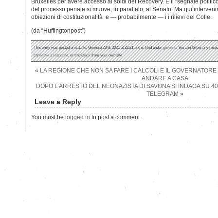
Bruxelles per avere accesso ai soldi del Recovery. E il “segnale politico
del processo penale si muove, in parallelo, al Senato. Ma qui interven
obiezioni di costituzionalità e — probabilmente — i i rilievi del Colle.
(da “Huffingtonpost”)
This entry was posted on sabato, Gennaio 23rd, 2021 at 22:21 and is filed under
governo
. You can follow any respo
can
leave a response
, or
trackback
from your own site.
«
LA REGIONE CHE NON SA FARE I CALCOLI E IL GOVERNATORE C
ANDARE A CASA
DOPO L’ARRESTO DEL NEONAZISTA DI SAVONA SI INDAGA SU 40
TELEGRAM
»
Leave a Reply
You must be
logged in
to post a comment.