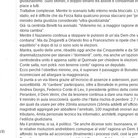
giustizialismo. Sullo sfondo, il doppio binario tra assolti e condannati 
piace a tutti.
Trattative complesse. Mentre lo scenario tutto intorno resta bloccato. L
stallo, ed è difficile che da Forza Italia qualcuno possa staccarsi per “
ministro della giustizia considerato “ultra-giustizialista”.
Già la centrista Binetti ha avvisato: “Voteremo no, a maggior ragione d
storia cambia”.
Mentre il Nazareno continua a stoppare le pulsioni di un’ala Dem che v
contiana”. Ma da Zingaretti a Orlando fino a Franceschini si ripete che l
equilibrio” e dopo di lui ci sono solo le elezioni.
Mantra, quello delle urne, ribadito oggi anche dai Cinquestelle e da Si
drammatizzazione per stanare i “dormienti”, certo, ma anche un’opzione 
centrodestra unito è appena salito al Quirinale per chiedere le elezioni
Conte salta, non potrà non tenerne conto” ragiona un deputato.
Ecco perchè l’obiettivo minimo, ora, è superare il passaggio di Bona
)
ricominciare ad allargare la maggioranza.
Si punta a un via libera grazie all’incrocio di assenze e astensioni, purch
suscettibilità . Al “cantiere” partecipano, oltre a Bonafede in prima per
Andrea Giorgis, Federico Conte di Leu, il presidente grillino della com
Perantoni, il Dem Verini, che da tesoriere continua a dare una mano su
Il ministro in aula snocciolerà quello che l’Italia rischia di perdere: 2,7 
dei quali da usare per oltre 20mila assunzioni (16mila addetti all’ufficio
magistrati aggregati per abbattere l’arretrato, 100 magistrati onorari aus
tributario, 4mila personale tecnico tra informatici, architetti, ingegneri st
l’edilizia giudiziaria.
Ma il problema, si sa, è politico. “Se anche dicesse solo: buonasera, vi
le relative risoluzioni andrebbero comunque al voto” ragiona un Dem. E
19)
affondo: la spinta ad accorciare (finalmente) i processi civili, cioè la pri