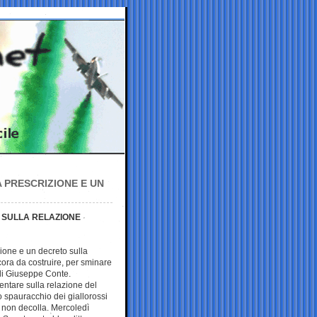
 PRESCRIZIONE E UN
’ SULLA RELAZIONE
zione e un decreto sulla
ancora da costruire, per sminare
 di Giuseppe Conte.
ntare sulla relazione del
o spauracchio dei giallorossi
 non decolla. Mercoledì