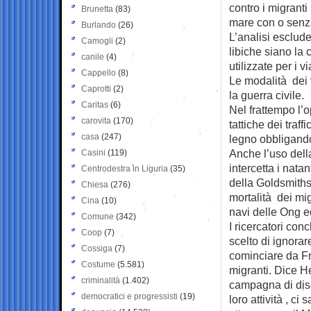
contro i migranti
Brunetta
(83)
mare con o senza
Burlando
(26)
L’analisi esclude
Camogli
(2)
libiche siano la
canile
(4)
utilizzate per i vi
Cappello
(8)
Le modalità dei 
Caprotti
(2)
la guerra civile.
Caritas
(6)
Nel frattempo l’
carovita
(170)
tattiche dei traff
casa
(247)
legno obbligando 
Anche l’uso dell
Casini
(119)
intercetta i natan
Centrodestra in Liguria
(35)
della Goldsmiths 
Chiesa
(276)
mortalità dei mi
Cina
(10)
navi delle Ong e
Comune
(342)
I ricercatori co
Coop
(7)
scelto di ignorar
Cossiga
(7)
cominciare da Fr
Costume
(5.581)
migranti. Dice H
criminalità
(1.402)
campagna di disc
democratici e progressisti
(19)
loro attività , c