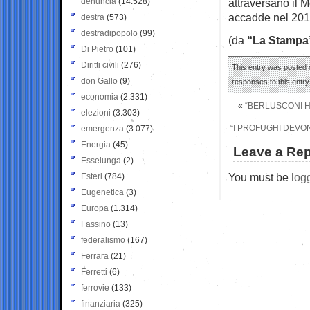
denuncia
(14.528)
attraversano il 
accadde nel 2014
destra
(573)
destradipopolo
(99)
(da
“La Stampa
Di Pietro
(101)
Diritti civili
(276)
This entry was posted o
don Gallo
(9)
responses to this entr
economia
(2.331)
«
“BERLUSCONI H
elezioni
(3.303)
“I PROFUGHI DEVO
emergenza
(3.077)
Energia
(45)
Leave a Rep
Esselunga
(2)
You must be
log
Esteri
(784)
Eugenetica
(3)
Europa
(1.314)
Fassino
(13)
federalismo
(167)
Ferrara
(21)
Ferretti
(6)
ferrovie
(133)
finanziaria
(325)