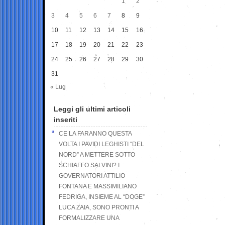
1
2
3
4
5
6
7
8
9
10
11
12
13
14
15
16
17
18
19
20
21
22
23
24
25
26
27
28
29
30
31
« Lug
Leggi gli ultimi articoli
inseriti
CE LA FARANNO QUESTA
VOLTA I PAVIDI LEGHISTI “DEL
NORD” A METTERE SOTTO
SCHIAFFO SALVINI? I
GOVERNATORI ATTILIO
FONTANA E MASSIMILIANO
FEDRIGA, INSIEME AL “DOGE”
LUCA ZAIA, SONO PRONTI A
FORMALIZZARE UNA