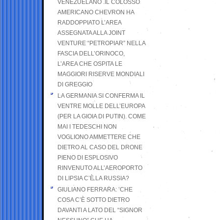
VENEZUELANO .IL COLOSSO
AMERICANO CHEVRON HA
RADDOPPIATO L’AREA
ASSEGNATA ALLA JOINT
VENTURE “PETROPIAR” NELLA
FASCIA DELL’ORINOCO,
L’AREA CHE OSPITA LE
MAGGIORI RISERVE MONDIALI
DI GREGGIO
LA GERMANIA SI CONFERMA IL
VENTRE MOLLE DELL’EUROPA
(PER LA GIOIA DI PUTIN). COME
MAI I TEDESCHI NON
VOGLIONO AMMETTERE CHE
DIETRO AL CASO DEL DRONE
PIENO DI ESPLOSIVO
RINVENUTO ALL’AEROPORTO
DI LIPSIA C’È LA RUSSIA?
GIULIANO FERRARA: ’CHE
COSA C’È SOTTO DIETRO
DAVANTI A LATO DEL “SIGNOR