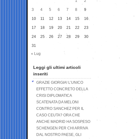
1
2
3
4
5
6
7
8
9
10
11
12
13
14
15
16
17
18
19
20
21
22
23
24
25
26
27
28
29
30
31
« Lug
Leggi gli ultimi articoli
inseriti
GRAZIE GIORGIA! L’UNICO
EFFETTO CONCRETO DELLA
CRISI DIPLOMATICA
SCATENATA DA MELONI
CONTRO SANCHEZ PER IL
CASO CEUTA? ORA CHE
ANCHE MADRID HA SOSPESO
SCHENGEN PER CHI ARRIVA
DAL NOSTRO PAESE, GLI