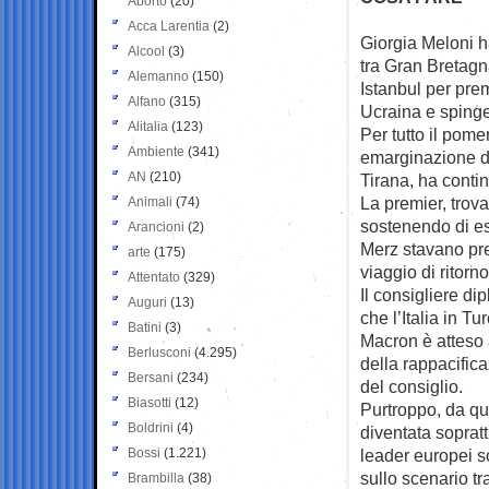
Aborto
(20)
Acca Larentia
(2)
Giorgia Meloni h
Alcool
(3)
tra
Gran Bretagn
Alemanno
(150)
Istanbul per prem
Alfano
(315)
Ucraina e spinge
Alitalia
(123)
Per tutto il pome
Ambiente
(341)
emarginazione del
AN
(210)
Tirana, ha contin
La premier, trov
Animali
(74)
sostenendo di es
Arancioni
(2)
Merz stavano prep
arte
(175)
viaggio di ritorno
Attentato
(329)
Il consigliere di
Auguri
(13)
che l’Italia in T
Batini
(3)
Macron è atteso 
Berlusconi
(4.295)
della rappacific
Bersani
(234)
del consiglio.
Biasotti
(12)
Purtroppo, da qu
Boldrini
(4)
diventata soprat
Bossi
(1.221)
leader europei s
sullo scenario tr
Brambilla
(38)