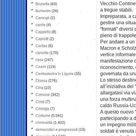
Vecchio Continen
Brunetta
(83)
a tregue stabili.
Burlando
(26)
Impreparata, a ca
Camogli
(2)
gestire una situ
canile
(4)
“formati” diversi
Cappello
(8)
pieno di trappole
Caprotti
(2)
Per andare a un p
Caritas
(6)
Macron e Scholz 
carovita
(170)
vertice informale
casa
(247)
manifestazione di
riconoscimento, 
Casini
(119)
governata da una
Centrodestra in Liguria
(35)
Lo stesso destino
Chiesa
(276)
all’iniziativa de
Cina
(10)
allargatasi via v
Comune
(342)
una forza multina
Coop
(7)
caldo Russia-Uc
Cossiga
(7)
A questo nuovo “f
Costume
(5.581)
partecipando a di
criminalità
(1.402)
un impegno milit
democratici e progressisti
(19)
soldati è venuta