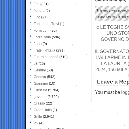
Fini
(821)
fioriere
(5)
This entry was posted 
responses to this entr
Fitto
(27)
Fontana di Trevi
(1)
«
LE TOGHE SV
Formigoni
(90)
UNO STOP
Forza Italia
(596)
GOVERNO DI
frana
(9)
Fratelli d'Italia
(291)
IL GOVERNATOR
L’ALLARME IN
Futuro e Libertà
(510)
LA LAUREA (
g8
(25)
2024, 156 MIL
Gelmini
(68)
Genova
(542)
Leave a Rep
Giannino
(10)
Giustizia
(5.784)
You must be
log
governo
(5.799)
Grasso
(22)
Green Italia
(1)
Grillo
(2.941)
Idv
(4)