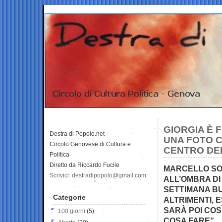
GIORGIA È 
Destra di Popolo.net
UNA FOTO C
Circolo Genovese di Cultura e
CENTRO DE
Politica
Diretto da Riccardo Fucile
MARCELLO SOR
Scrivici: destradipopolo@gmail.com
ALL’OMBRA DI
SETTIMANA BU
Categorie
ALTRIMENTI, 
SARÀ POI COS
100 giorni
(5)
COSA FARE”