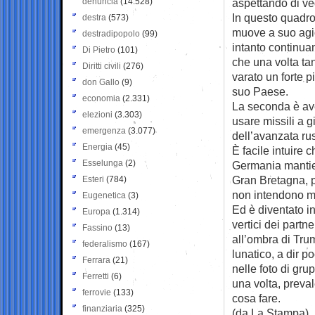
denuncia
(14.528)
aspettando di ved
In questo quadro
destra
(573)
muove a suo agi
destradipopolo
(99)
intanto continua
Di Pietro
(101)
che una volta ta
Diritti civili
(276)
varato un forte p
don Gallo
(9)
suo Paese.
economia
(2.331)
La seconda è ave
elezioni
(3.303)
usare missili a g
emergenza
(3.077)
dell’avanzata ru
Energia
(45)
È facile intuire 
Esselunga
(2)
Germania mantien
Gran Bretagna, p
Esteri
(784)
non intendono mob
Eugenetica
(3)
Ed è diventato in
Europa
(1.314)
vertici dei partn
Fassino
(13)
all’ombra di Tru
federalismo
(167)
lunatico, a dir p
Ferrara
(21)
nelle foto di gru
Ferretti
(6)
una volta, preva
ferrovie
(133)
cosa fare.
finanziaria
(325)
(da La Stampa)