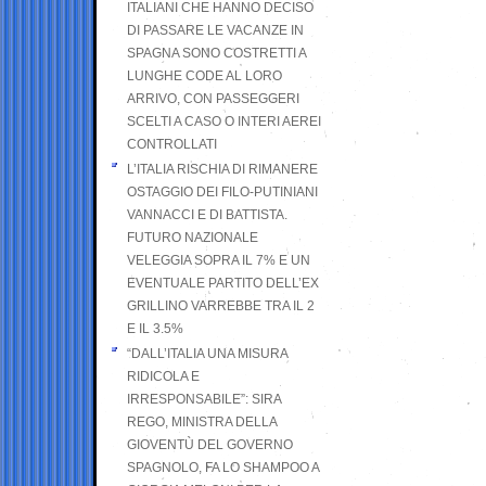
ITALIANI CHE HANNO DECISO
DI PASSARE LE VACANZE IN
SPAGNA SONO COSTRETTI A
LUNGHE CODE AL LORO
ARRIVO, CON PASSEGGERI
SCELTI A CASO O INTERI AEREI
CONTROLLATI
L’ITALIA RISCHIA DI RIMANERE
OSTAGGIO DEI FILO-PUTINIANI
VANNACCI E DI BATTISTA.
FUTURO NAZIONALE
VELEGGIA SOPRA IL 7% E UN
EVENTUALE PARTITO DELL’EX
GRILLINO VARREBBE TRA IL 2
E IL 3.5%
“DALL’ITALIA UNA MISURA
RIDICOLA E
IRRESPONSABILE”: SIRA
REGO, MINISTRA DELLA
GIOVENTÙ DEL GOVERNO
SPAGNOLO, FA LO SHAMPOO A