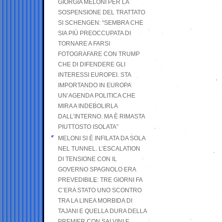
GIORGIA MELONI PER LA
SOSPENSIONE DEL TRATTATO
SI SCHENGEN: “SEMBRA CHE
SIA PIÙ PREOCCUPATA DI
TORNARE A FARSI
FOTOGRAFARE CON TRUMP
CHE DI DIFENDERE GLI
INTERESSI EUROPEI. STA
IMPORTANDO IN EUROPA
UN’AGENDA POLITICA CHE
MIRA A INDEBOLIRLA
DALL’INTERNO. MA È RIMASTA
PIUTTOSTO ISOLATA”
MELONI SI È INFILATA DA SOLA
NEL TUNNEL. L’ESCALATION
DI TENSIONE CON IL
GOVERNO SPAGNOLO ERA
PREVEDIBILE: TRE GIORNI FA
C’ERA STATO UNO SCONTRO
TRA LA LINEA MORBIDA DI
TAJANI E QUELLA DURA DELLA
PREMIER CON SALVINI E