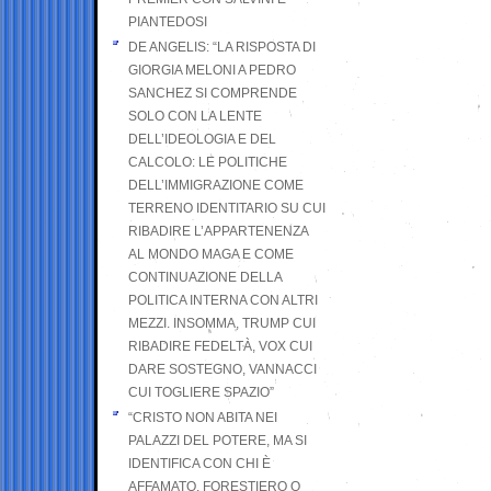
PIANTEDOSI
DE ANGELIS: “LA RISPOSTA DI
GIORGIA MELONI A PEDRO
SANCHEZ SI COMPRENDE
SOLO CON LA LENTE
DELL’IDEOLOGIA E DEL
CALCOLO: LE POLITICHE
DELL’IMMIGRAZIONE COME
TERRENO IDENTITARIO SU CUI
RIBADIRE L’APPARTENENZA
AL MONDO MAGA E COME
CONTINUAZIONE DELLA
POLITICA INTERNA CON ALTRI
MEZZI. INSOMMA, TRUMP CUI
RIBADIRE FEDELTÀ, VOX CUI
DARE SOSTEGNO, VANNACCI
CUI TOGLIERE SPAZIO”
“CRISTO NON ABITA NEI
PALAZZI DEL POTERE, MA SI
IDENTIFICA CON CHI È
AFFAMATO, FORESTIERO O