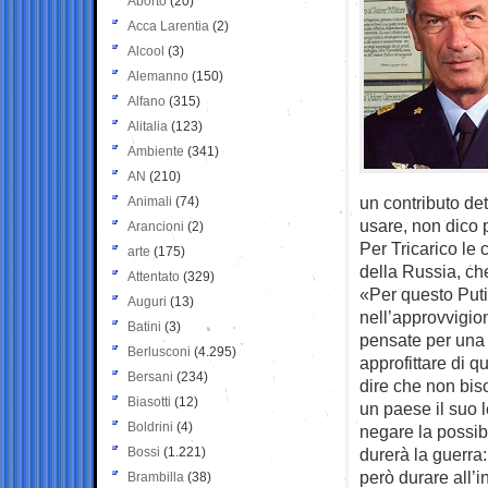
Aborto
(20)
Acca Larentia
(2)
Alcool
(3)
Alemanno
(150)
Alfano
(315)
Alitalia
(123)
Ambiente
(341)
AN
(210)
un contributo de
Animali
(74)
usare, non dico 
Arancioni
(2)
Per Tricarico le 
arte
(175)
della Russia, ch
Attentato
(329)
«Per questo Puti
Auguri
(13)
nell’approvvigio
Batini
(3)
pensate per una 
Berlusconi
(4.295)
approfittare di q
Bersani
(234)
dire che non biso
Biasotti
(12)
un paese il suo l
Boldrini
(4)
negare la possibi
Bossi
(1.221)
durerà la guerra
però durare all’i
Brambilla
(38)