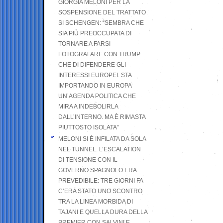
GIORGIA MELONI PER LA
SOSPENSIONE DEL TRATTATO
SI SCHENGEN: “SEMBRA CHE
SIA PIÙ PREOCCUPATA DI
TORNARE A FARSI
FOTOGRAFARE CON TRUMP
CHE DI DIFENDERE GLI
INTERESSI EUROPEI. STA
IMPORTANDO IN EUROPA
UN’AGENDA POLITICA CHE
MIRA A INDEBOLIRLA
DALL’INTERNO. MA È RIMASTA
PIUTTOSTO ISOLATA”
MELONI SI È INFILATA DA SOLA
NEL TUNNEL. L’ESCALATION
DI TENSIONE CON IL
GOVERNO SPAGNOLO ERA
PREVEDIBILE: TRE GIORNI FA
C’ERA STATO UNO SCONTRO
TRA LA LINEA MORBIDA DI
TAJANI E QUELLA DURA DELLA
PREMIER CON SALVINI E