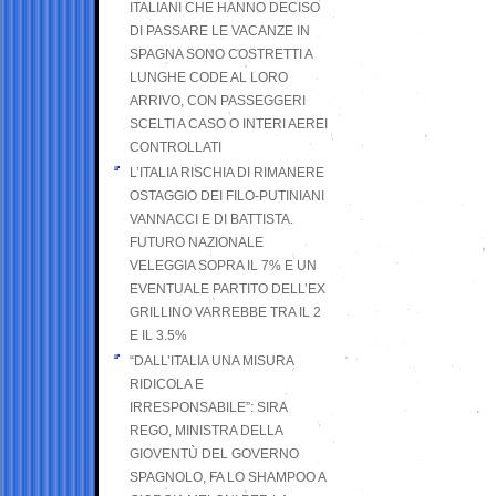
ITALIANI CHE HANNO DECISO
DI PASSARE LE VACANZE IN
SPAGNA SONO COSTRETTI A
LUNGHE CODE AL LORO
ARRIVO, CON PASSEGGERI
SCELTI A CASO O INTERI AEREI
CONTROLLATI
L’ITALIA RISCHIA DI RIMANERE
OSTAGGIO DEI FILO-PUTINIANI
VANNACCI E DI BATTISTA.
FUTURO NAZIONALE
VELEGGIA SOPRA IL 7% E UN
EVENTUALE PARTITO DELL’EX
GRILLINO VARREBBE TRA IL 2
E IL 3.5%
“DALL’ITALIA UNA MISURA
RIDICOLA E
IRRESPONSABILE”: SIRA
REGO, MINISTRA DELLA
GIOVENTÙ DEL GOVERNO
SPAGNOLO, FA LO SHAMPOO A