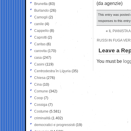
(da agenzie)
Brunetta
(83)
Burlando
(26)
This entry was posted 
Camogli
(2)
responses to this entr
canile
(4)
Cappello
(8)
«
IL PIANISTA
Caprotti
(2)
RUSSI IN FUGA VER
Caritas
(6)
Leave a Rep
carovita
(170)
casa
(247)
You must be
log
Casini
(119)
Centrodestra in Liguria
(35)
Chiesa
(276)
Cina
(10)
Comune
(342)
Coop
(7)
Cossiga
(7)
Costume
(5.581)
criminalità
(1.402)
democratici e progressisti
(19)