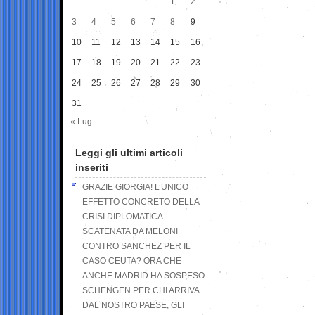
1
2
3
4
5
6
7
8
9
10
11
12
13
14
15
16
17
18
19
20
21
22
23
24
25
26
27
28
29
30
31
« Lug
Leggi gli ultimi articoli
inseriti
GRAZIE GIORGIA! L’UNICO
EFFETTO CONCRETO DELLA
CRISI DIPLOMATICA
SCATENATA DA MELONI
CONTRO SANCHEZ PER IL
CASO CEUTA? ORA CHE
ANCHE MADRID HA SOSPESO
SCHENGEN PER CHI ARRIVA
DAL NOSTRO PAESE, GLI