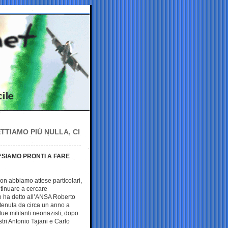
ETTIAMO PIÙ NULLA, CI
“SIAMO PRONTI A FARE
non abbiamo attese particolari,
ntinuare a cercare
o ha detto all’ANSA Roberto
detenuta da circa un anno a
ue militanti neonazisti, dopo
stri Antonio Tajani e Carlo