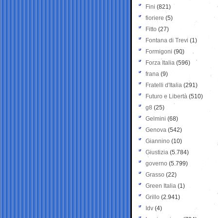
Fini
(821)
fioriere
(5)
Fitto
(27)
Fontana di Trevi
(1)
Formigoni
(90)
Forza Italia
(596)
frana
(9)
Fratelli d'Italia
(291)
Futuro e Libertà
(510)
g8
(25)
Gelmini
(68)
Genova
(542)
Giannino
(10)
Giustizia
(5.784)
governo
(5.799)
Grasso
(22)
Green Italia
(1)
Grillo
(2.941)
Idv
(4)