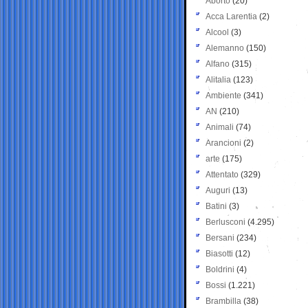
Aborto
(20)
Acca Larentia
(2)
Alcool
(3)
Alemanno
(150)
Alfano
(315)
Alitalia
(123)
Ambiente
(341)
AN
(210)
Animali
(74)
Arancioni
(2)
arte
(175)
Attentato
(329)
Auguri
(13)
Batini
(3)
Berlusconi
(4.295)
Bersani
(234)
Biasotti
(12)
Boldrini
(4)
Bossi
(1.221)
Brambilla
(38)