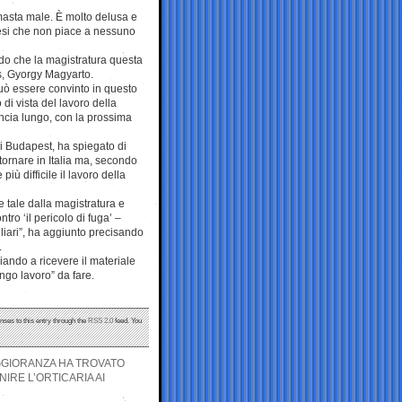
imasta male. È molto delusa e
otesi che non piace a nessuno
ando che la magistratura questa
lis, Gyorgy Magyarto.
 può essere convinto in questo
di vista del lavoro della
ncia lungo, con la prossima
di Budapest, ha spiegato di
a tornare in Italia ma, secondo
ù difficile il lavoro della
tale dalla magistratura e
tro ‘il pericolo di fuga’ –
iliari”, ha aggiunto precisando
.
ziando a ricevere il materiale
ngo lavoro” da fare.
nses to this entry through the
RSS 2.0
feed. You
AGGIORANZA HA TROVATO
IRE L’ORTICARIA AI