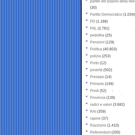
partito del popolo della libe
(30)
Partito Democratico
(1.034)
PD
(1.188)
PdL
(2.781)
pedofilia
(25)
Pensioni
(129)
Politica
(40.803)
polizia
(253)
Porto
(12)
povertà
(502)
Presepe
(14)
Primarie
(149)
Prodi
(52)
Provincia
(139)
radici e valori
(3.682)
RAI
(359)
rapine
(37)
Razzismo
(1.410)
Referendum
(200)