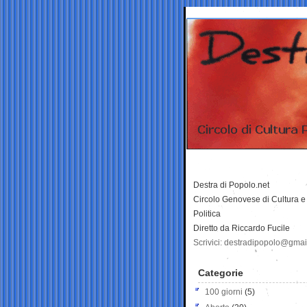
Destra di Popolo.net
Circolo Genovese di Cultura e
Politica
Diretto da Riccardo Fucile
Scrivici: destradipopolo@gma
Categorie
100 giorni
(5)