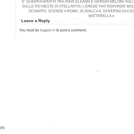
E’ GUERRA APERTA TRA JOHN ELKANN E GIORGIA MELONI: AGLI
SULLE RICHIESTE DI STELLANTIS, L’EREDE FIAT RISPONDE M
SCHIAFFO: SCENDE A ROMA, SCAVALCA IL GOVERNO DUCIO
MATTARELLA
»
Leave a Reply
You must be
logged in
to post a comment.
)
19)