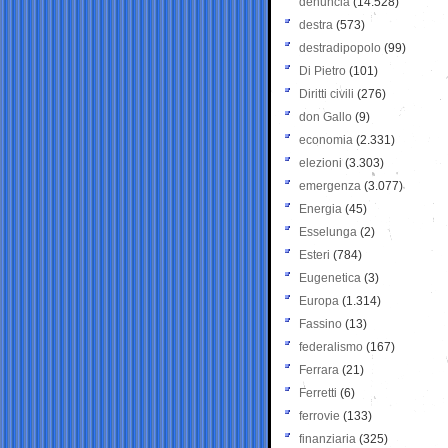
denuncia
(14.528)
destra
(573)
destradipopolo
(99)
Di Pietro
(101)
Diritti civili
(276)
don Gallo
(9)
economia
(2.331)
elezioni
(3.303)
emergenza
(3.077)
Energia
(45)
Esselunga
(2)
Esteri
(784)
Eugenetica
(3)
Europa
(1.314)
Fassino
(13)
federalismo
(167)
Ferrara
(21)
Ferretti
(6)
ferrovie
(133)
finanziaria
(325)