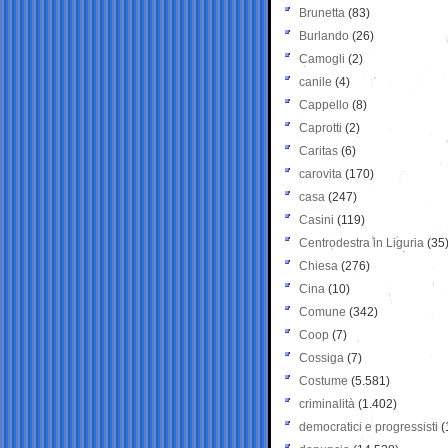
Brunetta
(83)
Burlando
(26)
Camogli
(2)
canile
(4)
Cappello
(8)
Caprotti
(2)
Caritas
(6)
carovita
(170)
casa
(247)
Casini
(119)
Centrodestra in Liguria
(35
Chiesa
(276)
Cina
(10)
Comune
(342)
Coop
(7)
Cossiga
(7)
Costume
(5.581)
criminalità
(1.402)
democratici e progressisti
(