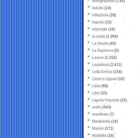
Immigrazione
(734)
indulto
(14)
inflazione
(26)
Ingroia
(15)
Interviste
(16)
la casta
(1.394)
La Destra
(45)
La Sapienza
(5)
Lavoro
(1.316)
LegaNord
(2.411)
Letta Enrico
(154)
Liberi e Uguali
(10)
Libia
(68)
Libri
(33)
Liguria Futurista
(25)
mafia
(543)
manifesto
(7)
Margherita
(16)
Maroni
(171)
Mastella
(16)