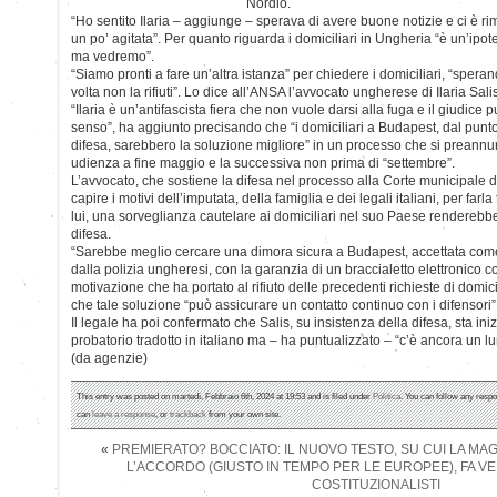
Nordio.
“Ho sentito Ilaria – aggiunge – sperava di avere buone notizie e ci è r
un po’ agitata”. Per quanto riguarda i domiciliari in Ungheria “è un’ip
ma vedremo”.
“Siamo pronti a fare un’altra istanza” per chiedere i domiciliari, “sper
volta non la rifiuti”. Lo dice all’ANSA l’avvocato ungherese di Ilaria Sa
“Ilaria è un’antifascista fiera che non vuole darsi alla fuga e il giudice
senso”, ha aggiunto precisando che “i domiciliari a Budapest, dal punto 
difesa, sarebbero la soluzione migliore” in un processo che si preannu
udienza a fine maggio e la successiva non prima di “settembre”.
L’avvocato, che sostiene la difesa nel processo alla Corte municipale 
capire i motivi dell’imputata, della famiglia e dei legali italiani, per farl
lui, una sorveglianza cautelare ai domiciliari nel suo Paese renderebbe pi
difesa.
“Sarebbe meglio cercare una dimora sicura a Budapest, accettata come 
dalla polizia ungheresi, con la garanzia di un braccialetto elettronico con
motivazione che ha portato al rifiuto delle precedenti richieste di domic
che tale soluzione “può assicurare un contatto continuo con i difensori”
Il legale ha poi confermato che Salis, su insistenza della difesa, sta ini
probatorio tradotto in italiano ma – ha puntualizzato – “c’è ancora un lu
(da agenzie)
This entry was posted on martedì, Febbraio 6th, 2024 at 19:53 and is filed under
Politica
. You can follow any respo
can
leave a response
, or
trackback
from your own site.
«
PREMIERATO? BOCCIATO: IL NUOVO TESTO, SU CUI LA M
L’ACCORDO (GIUSTO IN TEMPO PER LE EUROPEE), FA VEN
COSTITUZIONALISTI