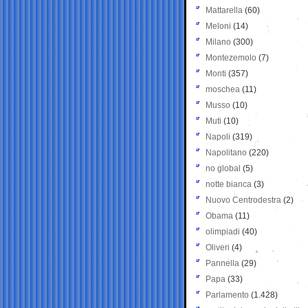
Mattarella
(60)
Meloni
(14)
Milano
(300)
Montezemolo
(7)
Monti
(357)
moschea
(11)
Musso
(10)
Muti
(10)
Napoli
(319)
Napolitano
(220)
no global
(5)
notte bianca
(3)
Nuovo Centrodestra
(2)
Obama
(11)
olimpiadi
(40)
Oliveri
(4)
Pannella
(29)
Papa
(33)
Parlamento
(1.428)