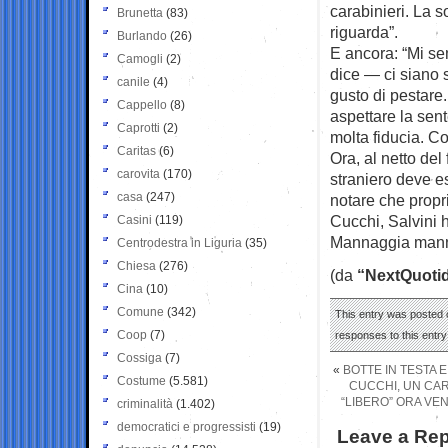
carabinieri. La 
Brunetta
(83)
riguarda”.
Burlando
(26)
E ancora: “Mi sem
Camogli
(2)
dice — ci siano s
canile
(4)
gusto di pestare
Cappello
(8)
aspettare la sen
Caprotti
(2)
molta fiducia. Co
Caritas
(6)
Ora, al netto del
carovita
(170)
straniero deve e
casa
(247)
notare che propr
Cucchi, Salvini 
Casini
(119)
Mannaggia mann
Centrodestra in Liguria
(35)
Chiesa
(276)
(da
“NextQuoti
Cina
(10)
Comune
(342)
This entry was posted o
Coop
(7)
responses to this entr
Cossiga
(7)
«
BOTTE IN TESTA 
Costume
(5.581)
CUCCHI, UN CAR
“LIBERO” ORA VEN
criminalità
(1.402)
democratici e progressisti
(19)
Leave a Rep