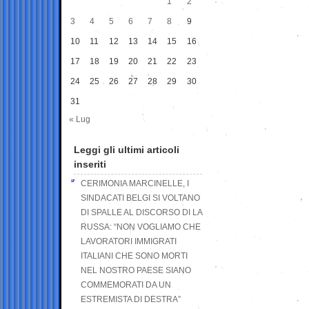
1
2
3
4
5
6
7
8
9
10
11
12
13
14
15
16
17
18
19
20
21
22
23
24
25
26
27
28
29
30
31
« Lug
Leggi gli ultimi articoli
inseriti
CERIMONIA MARCINELLE, I
SINDACATI BELGI SI VOLTANO
DI SPALLE AL DISCORSO DI LA
RUSSA: “NON VOGLIAMO CHE
LAVORATORI IMMIGRATI
ITALIANI CHE SONO MORTI
NEL NOSTRO PAESE SIANO
COMMEMORATI DA UN
ESTREMISTA DI DESTRA”