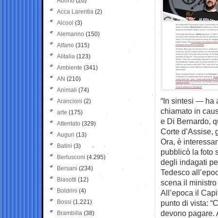
Aborto
(20)
Acca Larentia
(2)
Alcool
(3)
Alemanno
(150)
Alfano
(315)
Alitalia
(123)
Ambiente
(341)
AN
(210)
Animali
(74)
“In sintesi — ha a
Arancioni
(2)
chiamato in causa
arte
(175)
e Di Bernardo, qu
Attentato
(329)
Corte d’Assise, 
Auguri
(13)
Ora, è interessan
Batini
(3)
pubblicò la fot
Berlusconi
(4.295)
degli indagati per
Bersani
(234)
Tedesco all’epoc
Biasotti
(12)
scena il ministro
Boldrini
(4)
All’epoca il Capi
Bossi
(1.221)
punto di vista: “
devono pagare. 
Brambilla
(38)