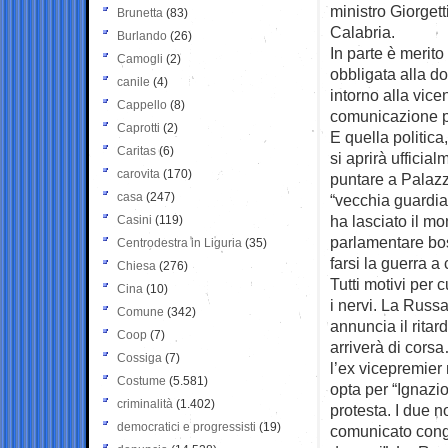
ministro Giorget
Brunetta
(83)
Calabria.
Burlando
(26)
In parte è merito
Camogli
(2)
obbligata alla do
canile
(4)
intorno alla vice
Cappello
(8)
comunicazione pe
Caprotti
(2)
E quella politica
Caritas
(6)
si aprirà ufficia
carovita
(170)
puntare a Palazzo
casa
(247)
“vecchia guardia
ha lasciato il mo
Casini
(119)
parlamentare bos
Centrodestra in Liguria
(35)
farsi la guerra a c
Chiesa
(276)
Tutti motivi per 
Cina
(10)
i nervi. La Russ
Comune
(342)
annuncia il ritar
Coop
(7)
arriverà di corsa
Cossiga
(7)
l’ex vicepremier 
Costume
(5.581)
opta per “Ignazio
criminalità
(1.402)
protesta. I due n
democratici e progressisti
(19)
comunicato cong