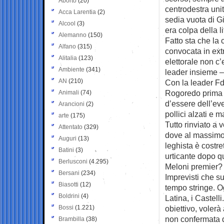
Aborto
(20)
centrodestra uni
Acca Larentia
(2)
sedia vuota di Gi
Alcool
(3)
era colpa della l
Alemanno
(150)
Fatto sta che la
Alfano
(315)
convocata in ext
Alitalia
(123)
elettorale non 
Ambiente
(341)
leader insieme –
AN
(210)
Con la leader Fdi
Rogoredo prima d
Animali
(74)
d’essere dell’eve
Arancioni
(2)
pollici alzati e
arte
(175)
Tutto rinviato a 
Attentato
(329)
dove al massimo 
Auguri
(13)
leghista è costre
Batini
(3)
urticante dopo qu
Berlusconi
(4.295)
Meloni premier?
Bersani
(234)
Imprevisti che su
Biasotti
(12)
tempo stringe. Og
Boldrini
(4)
Latina, i Castell
Bossi
(1.221)
obiettivo, volerà
non confermata da
Brambilla
(38)