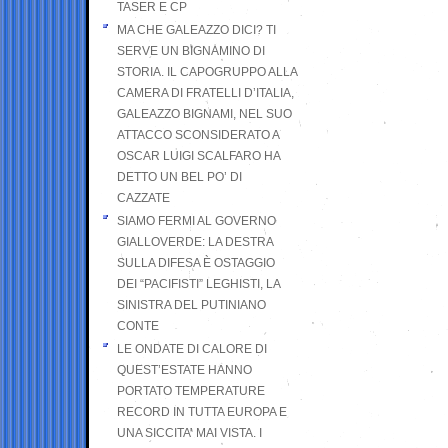
TASER E CP
MA CHE GALEAZZO DICI? TI
SERVE UN BIGNAMINO DI
STORIA. IL CAPOGRUPPO ALLA
CAMERA DI FRATELLI D’ITALIA,
GALEAZZO BIGNAMI, NEL SUO
ATTACCO SCONSIDERATO A
OSCAR LUIGI SCALFARO HA
DETTO UN BEL PO’ DI
CAZZATE
SIAMO FERMI AL GOVERNO
GIALLOVERDE: LA DESTRA
SULLA DIFESA È OSTAGGIO
DEI “PACIFISTI” LEGHISTI, LA
SINISTRA DEL PUTINIANO
CONTE
LE ONDATE DI CALORE DI
QUEST’ESTATE HANNO
PORTATO TEMPERATURE
RECORD IN TUTTA EUROPA E
UNA SICCITA’ MAI VISTA. I