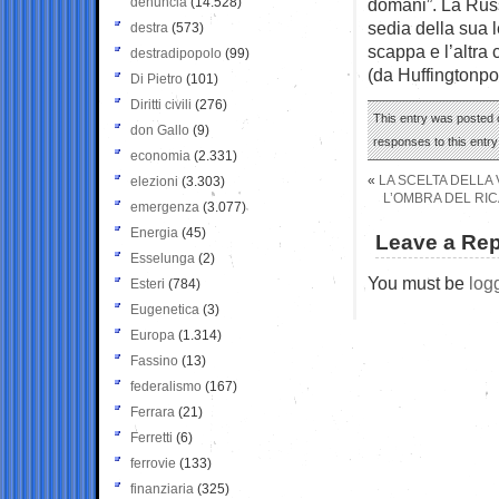
denuncia
(14.528)
domani”. La Russ
sedia della sua 
destra
(573)
scappa e l’altra 
destradipopolo
(99)
(da Huffingtonpo
Di Pietro
(101)
Diritti civili
(276)
This entry was posted o
don Gallo
(9)
responses to this entr
economia
(2.331)
«
LA SCELTA DELLA 
elezioni
(3.303)
L’OMBRA DEL RICA
emergenza
(3.077)
Energia
(45)
Leave a Rep
Esselunga
(2)
You must be
log
Esteri
(784)
Eugenetica
(3)
Europa
(1.314)
Fassino
(13)
federalismo
(167)
Ferrara
(21)
Ferretti
(6)
ferrovie
(133)
finanziaria
(325)