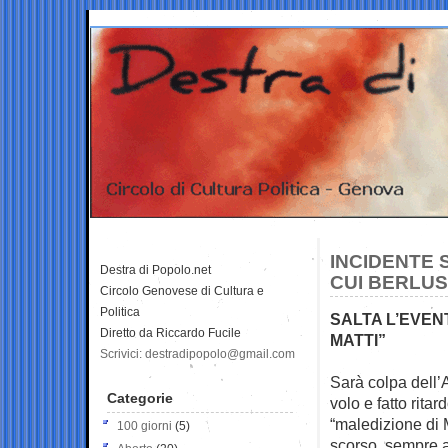
INCIDENTE 
Destra di Popolo.net
CUI BERLUS
Circolo Genovese di Cultura e
Politica
SALTA L’EVEN
Diretto da Riccardo Fucile
MATTI”
Scrivici: destradipopolo@gmail.com
Sarà colpa dell’A
Categorie
volo e fatto ritar
“maledizione di M
100 giorni
(5)
scorso, sempre 