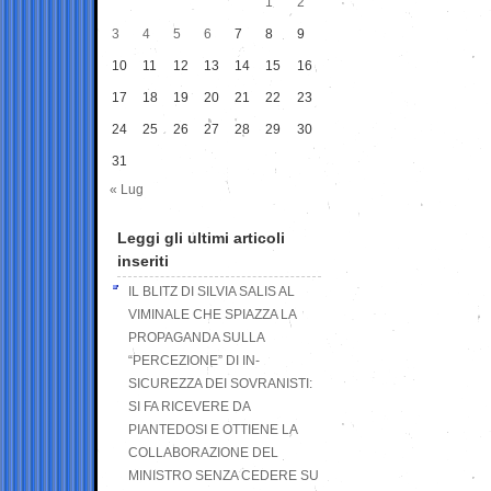
1
2
3
4
5
6
7
8
9
10
11
12
13
14
15
16
17
18
19
20
21
22
23
24
25
26
27
28
29
30
31
« Lug
Leggi gli ultimi articoli
inseriti
IL BLITZ DI SILVIA SALIS AL
VIMINALE CHE SPIAZZA LA
PROPAGANDA SULLA
“PERCEZIONE” DI IN-
SICUREZZA DEI SOVRANISTI:
SI FA RICEVERE DA
PIANTEDOSI E OTTIENE LA
COLLABORAZIONE DEL
MINISTRO SENZA CEDERE SU