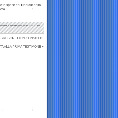
re le spese del funerale della
vita.
sponses to this entry through the
RSS 2.0
feed.
O GREGORETTI IN CONSIGLIO
TA ALLA PRIMA TESTIMONE
»