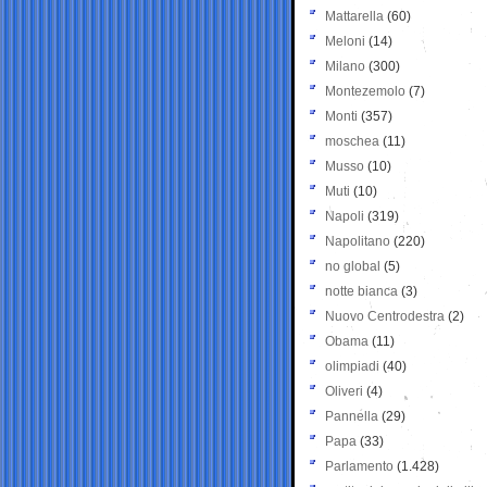
Mattarella
(60)
Meloni
(14)
Milano
(300)
Montezemolo
(7)
Monti
(357)
moschea
(11)
Musso
(10)
Muti
(10)
Napoli
(319)
Napolitano
(220)
no global
(5)
notte bianca
(3)
Nuovo Centrodestra
(2)
Obama
(11)
olimpiadi
(40)
Oliveri
(4)
Pannella
(29)
Papa
(33)
Parlamento
(1.428)