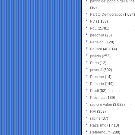
partito del popolo della libe
(30)
Partito Democratico
(1.034)
PD
(1.188)
PdL
(2.781)
pedofilia
(25)
Pensioni
(129)
Politica
(40.814)
polizia
(253)
Porto
(12)
povertà
(502)
Presepe
(14)
Primarie
(149)
Prodi
(52)
Provincia
(139)
radici e valori
(3.682)
RAI
(359)
rapine
(37)
Razzismo
(1.410)
Referendum
(200)