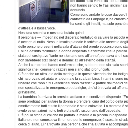
dei dubbi sulla veridicità del raccon
non hanno sentito le frasi incriminate
denuncia.
Come sono andate le cose davvero? 
contattato da Fanpage.it, ha chiarito
ha sentito gli insulti, ma solo perchè 
d’attesa e a bassa voce.
Nessuna smentita e nessuna bufala quindi.
Il personale — impegnato nel disperato tentativo di salvare la piccola 
è accorto di nulla. Nessun insulto plateale è arrivato alle orecchie degli 
delle persone presenti nella sala d’attesa del pronto soccorso sono st
Chi ha definito “scimmia” la donna disperata e affermato che la perdita 
stata poi così grave “tanto ne sfornano uno all’anno”, pensava che i s
non sarebbero stati sentiti e denunciati all’esterno della stanza.
Anche i carabinieri hanno confermato che, sebbene non sia stata spor
significa che i commenti razzisti non siano stati pronunciati.
C’è anche un altro lato della medaglia in questa vicenda che ha indignato 
chi ha provato ad aiutare la donna e la sua bambina. In tanti si sono mob
ribadire che “non tutti i valtellinesi sono razzisti”. A partire dai medici
non specializzata in emergenze pediatriche, che si è trovata ad affron
gravissimo.
La bambina è arrivata in arresto cardiaco e in condizioni disperate. “Er
sono prodigati per aiutare la donna e prendersi cura del corpo della pi
emotivamente forti e tutto il personale è stato coinvolto. La mamma è st
avuto esternazioni molto forti e plateali”, raccontano dall’ospedale.
C’è poi la storia di chi che ha portato la madre e la piccola in ospedal
italiano e non conosceva il numero per le emergenze, è scesa in strada 
cerca di aiuto. Lì ha trovato una persona che l’ha aiutata e accompagn