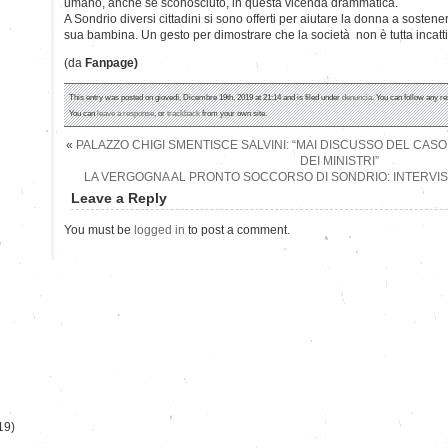
umano, anche se sconosciuto, in questa vicenda drammatica.
A Sondrio diversi cittadini si sono offerti per aiutare la donna a sostene
sua bambina. Un gesto per dimostrare che la società non è tutta incatti
(da
Fanpage)
This entry was posted on giovedì, Dicembre 19th, 2019 at 21:14 and is filed under
denuncia
. You can follow any re
You can
leave a response
, or
trackback
from your own site.
«
PALAZZO CHIGI SMENTISCE SALVINI: “MAI DISCUSSO DEL CAS
DEI MINISTRI”
LA VERGOGNA AL PRONTO SOCCORSO DI SONDRIO: INTERVIS
Leave a Reply
You must be
logged in
to post a comment.
)
19)