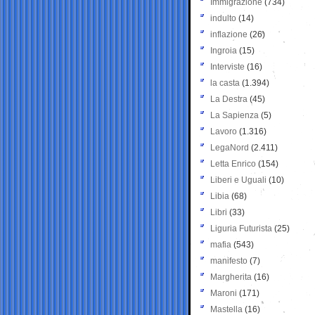
Immigrazione
(734)
indulto
(14)
inflazione
(26)
Ingroia
(15)
Interviste
(16)
la casta
(1.394)
La Destra
(45)
La Sapienza
(5)
Lavoro
(1.316)
LegaNord
(2.411)
Letta Enrico
(154)
Liberi e Uguali
(10)
Libia
(68)
Libri
(33)
Liguria Futurista
(25)
mafia
(543)
manifesto
(7)
Margherita
(16)
Maroni
(171)
Mastella
(16)