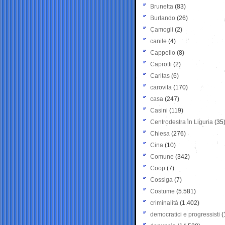
Brunetta
(83)
Burlando
(26)
Camogli
(2)
canile
(4)
Cappello
(8)
Caprotti
(2)
Caritas
(6)
carovita
(170)
casa
(247)
Casini
(119)
Centrodestra in Liguria
(35
Chiesa
(276)
Cina
(10)
Comune
(342)
Coop
(7)
Cossiga
(7)
Costume
(5.581)
criminalità
(1.402)
democratici e progressisti
(