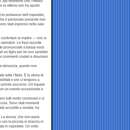
to, dal momento che i medici
 e la vittima non ha sporto
Un portavoce dell’ospedale,
 che il personale presente non
sono stati espressi nella sala
e confortare la madre — non si
operatori. Le frasi razziste
ate pronunciate a bassa voce.
di un figlio per lei non sarebbe
uoi commenti crudeli e disumani
ta denuncia, questo non
tutta l’Italia. È la storia di
ilitati e ore ci tengono a
 del pronto soccorso. Un’equipe
tare un evento eccezionale e
ano tutti molto commossi e si
ccola. Sono stati momenti
ata accudita e aiutata, ha
e. La donna, che non parla
con la piccola in braccio in
ata in ospedale. Un volto