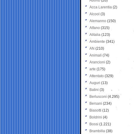
Aborto
(20)
Acca Larentia
(2)
Alcool
(3)
Alemanno
(150)
Alfano
(315)
Alitalia
(123)
Ambiente
(341)
AN
(210)
Animali
(74)
Arancioni
(2)
arte
(175)
Attentato
(329)
Auguri
(13)
Batini
(3)
Berlusconi
(4.295)
Bersani
(234)
Biasotti
(12)
Boldrini
(4)
Bossi
(1.221)
Brambilla
(38)