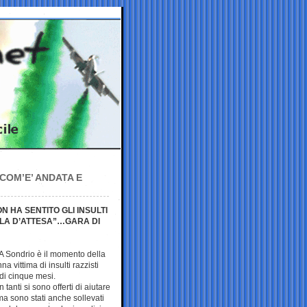
 COM’E’ ANDATA E
 HA SENTITO GLI INSULTI
ALA D’ATTESA”…GARA DI
A Sondrio è il momento della
a vittima di insulti razzisti
 di cinque mesi.
tanti si sono offerti di aiutare
ma sono stati anche sollevati