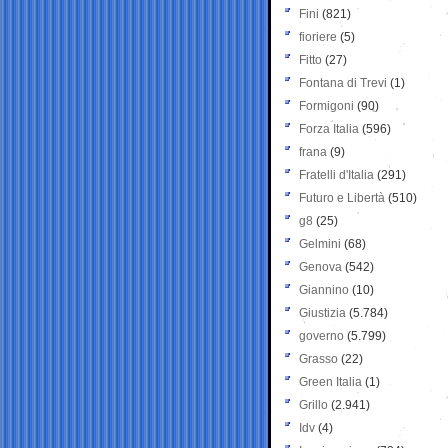
Fini
(821)
fioriere
(5)
Fitto
(27)
Fontana di Trevi
(1)
Formigoni
(90)
Forza Italia
(596)
frana
(9)
Fratelli d'Italia
(291)
Futuro e Libertà
(510)
g8
(25)
Gelmini
(68)
Genova
(542)
Giannino
(10)
Giustizia
(5.784)
governo
(5.799)
Grasso
(22)
Green Italia
(1)
Grillo
(2.941)
Idv
(4)