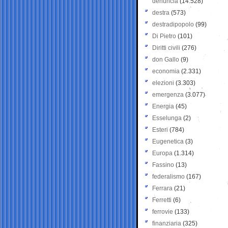
denuncia
(14.528)
destra
(573)
destradipopolo
(99)
Di Pietro
(101)
Diritti civili
(276)
don Gallo
(9)
economia
(2.331)
elezioni
(3.303)
emergenza
(3.077)
Energia
(45)
Esselunga
(2)
Esteri
(784)
Eugenetica
(3)
Europa
(1.314)
Fassino
(13)
federalismo
(167)
Ferrara
(21)
Ferretti
(6)
ferrovie
(133)
finanziaria
(325)