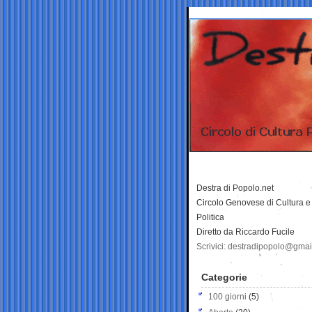
Destra di Popolo.net
Circolo Genovese di Cultura e
Politica
Diretto da Riccardo Fucile
Scrivici: destradipopolo@gma
Categorie
100 giorni
(5)