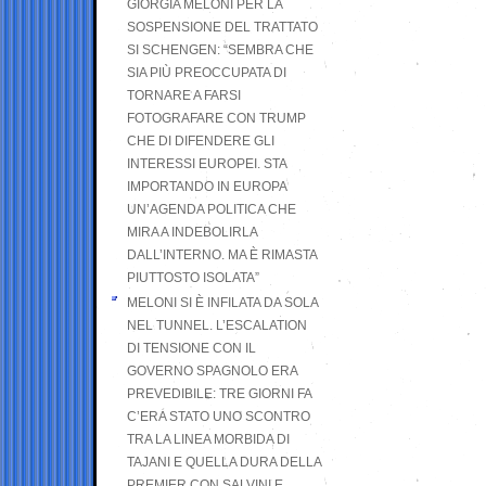
GIORGIA MELONI PER LA
SOSPENSIONE DEL TRATTATO
SI SCHENGEN: “SEMBRA CHE
SIA PIÙ PREOCCUPATA DI
TORNARE A FARSI
FOTOGRAFARE CON TRUMP
CHE DI DIFENDERE GLI
INTERESSI EUROPEI. STA
IMPORTANDO IN EUROPA
UN’AGENDA POLITICA CHE
MIRA A INDEBOLIRLA
DALL’INTERNO. MA È RIMASTA
PIUTTOSTO ISOLATA”
MELONI SI È INFILATA DA SOLA
NEL TUNNEL. L’ESCALATION
DI TENSIONE CON IL
GOVERNO SPAGNOLO ERA
PREVEDIBILE: TRE GIORNI FA
C’ERA STATO UNO SCONTRO
TRA LA LINEA MORBIDA DI
TAJANI E QUELLA DURA DELLA
PREMIER CON SALVINI E