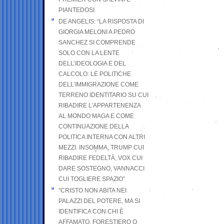
PIANTEDOSI
DE ANGELIS: “LA RISPOSTA DI
GIORGIA MELONI A PEDRO
SANCHEZ SI COMPRENDE
SOLO CON LA LENTE
DELL’IDEOLOGIA E DEL
CALCOLO: LE POLITICHE
DELL’IMMIGRAZIONE COME
TERRENO IDENTITARIO SU CUI
RIBADIRE L’APPARTENENZA
AL MONDO MAGA E COME
CONTINUAZIONE DELLA
POLITICA INTERNA CON ALTRI
MEZZI. INSOMMA, TRUMP CUI
RIBADIRE FEDELTÀ, VOX CUI
DARE SOSTEGNO, VANNACCI
CUI TOGLIERE SPAZIO”
“CRISTO NON ABITA NEI
PALAZZI DEL POTERE, MA SI
IDENTIFICA CON CHI È
AFFAMATO, FORESTIERO O