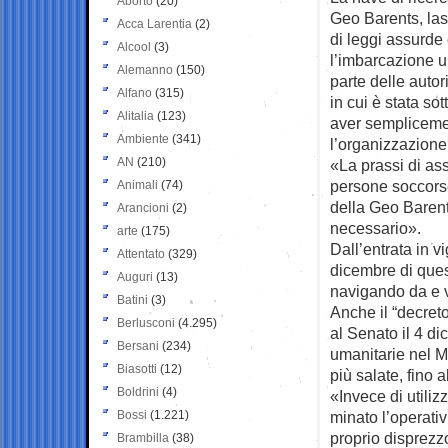
Aborto
(20)
Geo Barents, las
Acca Larentia
(2)
di leggi assurde
Alcool
(3)
l’imbarcazione u
Alemanno
(150)
parte delle autori
Alfano
(315)
in cui è stata so
Alitalia
(123)
aver semplicemen
Ambiente
(341)
l’organizzazione
AN
(210)
«La prassi di ass
persone soccorse
Animali
(74)
della Geo Barent
Arancioni
(2)
necessario».
arte
(175)
Dall’entrata in 
Attentato
(329)
dicembre di ques
Auguri
(13)
navigando da e ve
Batini
(3)
Anche il “decreto
Berlusconi
(4.295)
al Senato il 4 di
Bersani
(234)
umanitarie nel M
Biasotti
(12)
più salate, fino 
Boldrini
(4)
«Invece di utiliz
Bossi
(1.221)
minato l’operativ
proprio disprezz
Brambilla
(38)