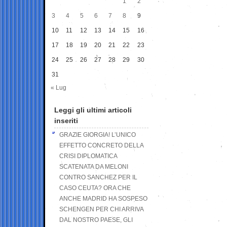
1
2
3
4
5
6
7
8
9
10
11
12
13
14
15
16
17
18
19
20
21
22
23
24
25
26
27
28
29
30
31
« Lug
Leggi gli ultimi articoli
inseriti
GRAZIE GIORGIA! L’UNICO
EFFETTO CONCRETO DELLA
CRISI DIPLOMATICA
SCATENATA DA MELONI
CONTRO SANCHEZ PER IL
CASO CEUTA? ORA CHE
ANCHE MADRID HA SOSPESO
SCHENGEN PER CHI ARRIVA
DAL NOSTRO PAESE, GLI