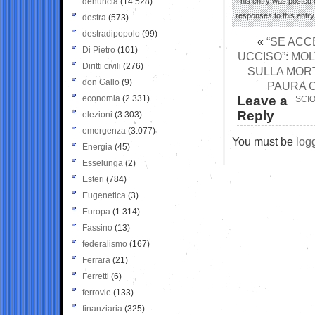
denuncia
(14.528)
This entry was posted 
responses to this entr
destra
(573)
destradipopolo
(99)
«
“SE ACC
Di Pietro
(101)
UCCISO”: MO
Diritti civili
(276)
SULLA MORT
don Gallo
(9)
PAURA 
economia
(2.331)
Leave a
SCIO
Reply
elezioni
(3.303)
emergenza
(3.077)
You must be
log
Energia
(45)
Esselunga
(2)
Esteri
(784)
Eugenetica
(3)
Europa
(1.314)
Fassino
(13)
federalismo
(167)
Ferrara
(21)
Ferretti
(6)
ferrovie
(133)
finanziaria
(325)