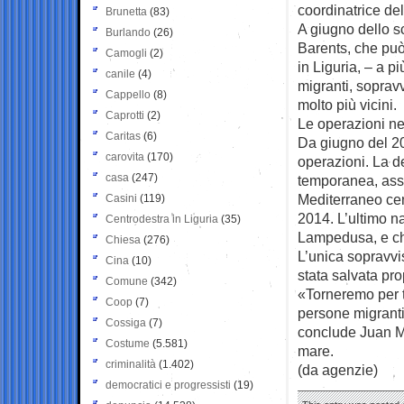
coordinatrice del
Brunetta
(83)
A giugno dello s
Burlando
(26)
Barents, che può
Camogli
(2)
in Liguria, – a p
canile
(4)
migranti, sopravv
Cappello
(8)
molto più vicini.
Caprotti
(2)
Le operazioni ne
Caritas
(6)
Da giugno del 20
carovita
(170)
operazioni. La d
casa
(247)
temporanea, assi
Mediterraneo cen
Casini
(119)
2014. L’ultimo na
Centrodestra in Liguria
(35)
Lampedusa, e che
Chiesa
(276)
L’unica sopravvi
Cina
(10)
stata salvata pr
Comune
(342)
«Torneremo per t
Coop
(7)
persone migranti 
Cossiga
(7)
conclude Juan Ma
Costume
(5.581)
mare.
criminalità
(1.402)
(da agenzie)
democratici e progressisti
(19)