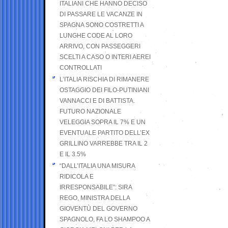
ITALIANI CHE HANNO DECISO
DI PASSARE LE VACANZE IN
SPAGNA SONO COSTRETTI A
LUNGHE CODE AL LORO
ARRIVO, CON PASSEGGERI
SCELTI A CASO O INTERI AEREI
CONTROLLATI
L’ITALIA RISCHIA DI RIMANERE
OSTAGGIO DEI FILO-PUTINIANI
VANNACCI E DI BATTISTA.
FUTURO NAZIONALE
VELEGGIA SOPRA IL 7% E UN
EVENTUALE PARTITO DELL’EX
GRILLINO VARREBBE TRA IL 2
E IL 3.5%
“DALL’ITALIA UNA MISURA
RIDICOLA E
IRRESPONSABILE”: SIRA
REGO, MINISTRA DELLA
GIOVENTÙ DEL GOVERNO
SPAGNOLO, FA LO SHAMPOO A