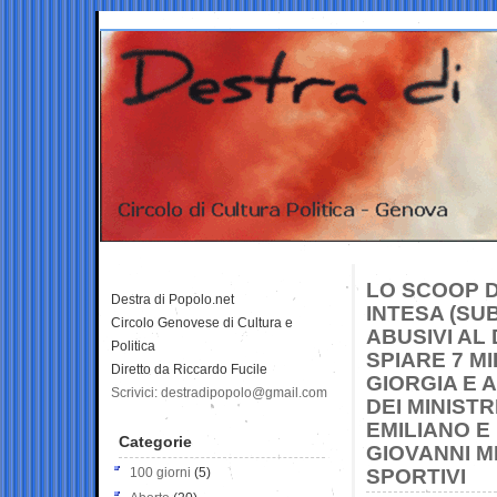
LO SCOOP D
Destra di Popolo.net
INTESA (SU
Circolo Genovese di Cultura e
ABUSIVI AL 
Politica
SPIARE 7 MI
Diretto da Riccardo Fucile
GIORGIA E 
Scrivici: destradipopolo@gmail.com
DEI MINIST
EMILIANO E
Categorie
GIOVANNI ME
100 giorni
(5)
SPORTIVI