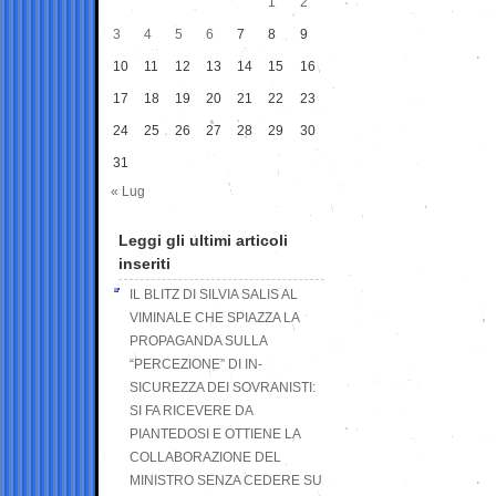
1
2
3
4
5
6
7
8
9
10
11
12
13
14
15
16
17
18
19
20
21
22
23
24
25
26
27
28
29
30
31
« Lug
Leggi gli ultimi articoli
inseriti
IL BLITZ DI SILVIA SALIS AL
VIMINALE CHE SPIAZZA LA
PROPAGANDA SULLA
“PERCEZIONE” DI IN-
SICUREZZA DEI SOVRANISTI:
SI FA RICEVERE DA
PIANTEDOSI E OTTIENE LA
COLLABORAZIONE DEL
MINISTRO SENZA CEDERE SU