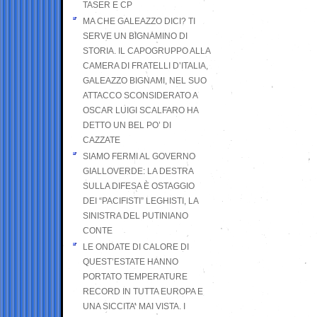
TASER E CP
MA CHE GALEAZZO DICI? TI
SERVE UN BIGNAMINO DI
STORIA. IL CAPOGRUPPO ALLA
CAMERA DI FRATELLI D’ITALIA,
GALEAZZO BIGNAMI, NEL SUO
ATTACCO SCONSIDERATO A
OSCAR LUIGI SCALFARO HA
DETTO UN BEL PO’ DI
CAZZATE
SIAMO FERMI AL GOVERNO
GIALLOVERDE: LA DESTRA
SULLA DIFESA È OSTAGGIO
DEI “PACIFISTI” LEGHISTI, LA
SINISTRA DEL PUTINIANO
CONTE
LE ONDATE DI CALORE DI
QUEST’ESTATE HANNO
PORTATO TEMPERATURE
RECORD IN TUTTA EUROPA E
UNA SICCITA’ MAI VISTA. I