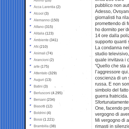
Aborto
(20)
pubblico non aut
Acca Larentia
(2)
Adesso, Ovsyann
Alcool
(3)
giornalisti ha ri
Alemanno
(150)
promettendo di fo
Alfano
(315)
ho dormito per du
Alitalia
(123)
14 ore dalla poli
Ambiente
(341)
supporto quanti s
AN
(210)
La condanna nei 
studio televisivo
Animali
(74)
quale invitava i 
Arancioni
(2)
“Quello che sta 
arte
(175)
l’aggressore qui
Attentato
(329)
coscienza di un 
Auguri
(13)
russa. E non son
Batini
(3)
simbolo del fatt
Berlusconi
(4.295)
guerra fratricida
Bersani
(234)
Sfortunatamente,
Biasotti
(12)
One, facendo pr
Boldrini
(4)
vergogno di aver
Bossi
(1.221)
Mi vergogno di 
rimasti in silen
Brambilla
(38)