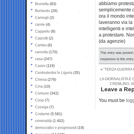
abbiamo protest
Brunetta
(83)
semplicemente os
Burlando
(26)
ora il mondo inte
Camogli
(2)
laveranno via la
canile
(4)
intelligenti e int
Cappello
(8)
a protestare. Non
Caprotti
(2)
(da agenzie)
Caritas
(6)
carovita
(170)
This entry was posted 
casa
(247)
responses to this entr
Casini
(119)
«
“TERZA GUERRA MO
Centrodestra in Liguria
(35)
LA GIORNALISTA E 
Chiesa
(276)
CREMLINO, SI
Cina
(10)
Leave a Rep
Comune
(342)
You must be
log
Coop
(7)
Cossiga
(7)
Costume
(5.581)
criminalità
(1.402)
democratici e progressisti
(19)