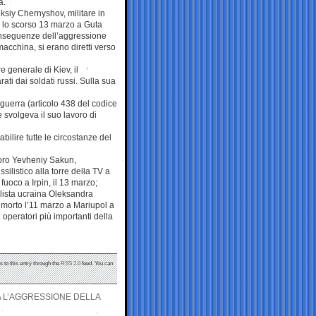
a.
ksiy Chernyshov, militare in
o lo scorso 13 marzo a Guta
nseguenze dell’aggressione
macchina, si erano diretti verso
e generale di Kiev, il
ti dai soldati russi. Sulla sua
 guerra (articolo 438 del codice
 svolgeva il suo lavoro di
bilire tutte le circostanze del
i loro Yevheniy Sakun,
ilistico alla torre della TV a
fuoco a Irpin, il 13 marzo;
alista ucraina Oleksandra
 morto l’11 marzo a Mariupol a
peratori più importanti della
s to this entry through the
RSS 2.0
feed. You can
 L’AGGRESSIONE DELLA