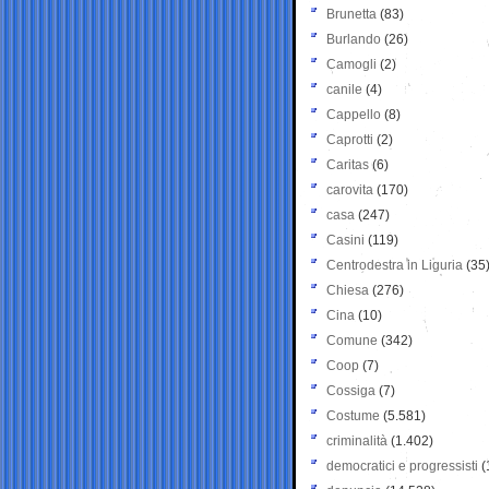
Brunetta
(83)
Burlando
(26)
Camogli
(2)
canile
(4)
Cappello
(8)
Caprotti
(2)
Caritas
(6)
carovita
(170)
casa
(247)
Casini
(119)
Centrodestra in Liguria
(35
Chiesa
(276)
Cina
(10)
Comune
(342)
Coop
(7)
Cossiga
(7)
Costume
(5.581)
criminalità
(1.402)
democratici e progressisti
(