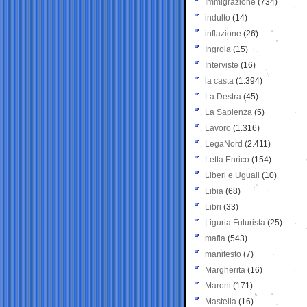
Immigrazione
(734)
indulto
(14)
inflazione
(26)
Ingroia
(15)
Interviste
(16)
la casta
(1.394)
La Destra
(45)
La Sapienza
(5)
Lavoro
(1.316)
LegaNord
(2.411)
Letta Enrico
(154)
Liberi e Uguali
(10)
Libia
(68)
Libri
(33)
Liguria Futurista
(25)
mafia
(543)
manifesto
(7)
Margherita
(16)
Maroni
(171)
Mastella
(16)