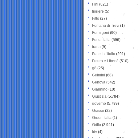
Fini
(821)
fioriere
(5)
Fitto
(27)
Fontana di Trevi
(1)
Formigoni
(90)
Forza Italia
(596)
frana
(9)
Fratelli d'Italia
(291)
Futuro e Libertà
(510)
g8
(25)
Gelmini
(68)
Genova
(542)
Giannino
(10)
Giustizia
(5.784)
governo
(5.799)
Grasso
(22)
Green Italia
(1)
Grillo
(2.941)
Idv
(4)