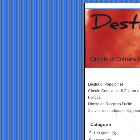
Destra di Popolo.net
Circolo Genovese di Cultura e
Politica
Diretto da Riccardo Fucile
Scrivici: destradipopolo@gma
Categorie
100 giorni
(5)