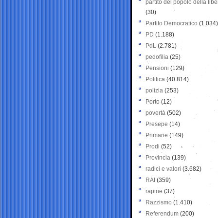
partito del popolo della libe
(30)
Partito Democratico
(1.034)
PD
(1.188)
PdL
(2.781)
pedofilia
(25)
Pensioni
(129)
Politica
(40.814)
polizia
(253)
Porto
(12)
povertà
(502)
Presepe
(14)
Primarie
(149)
Prodi
(52)
Provincia
(139)
radici e valori
(3.682)
RAI
(359)
rapine
(37)
Razzismo
(1.410)
Referendum
(200)