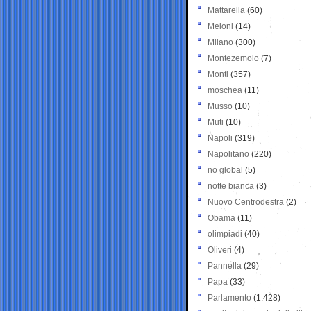
Mattarella
(60)
Meloni
(14)
Milano
(300)
Montezemolo
(7)
Monti
(357)
moschea
(11)
Musso
(10)
Muti
(10)
Napoli
(319)
Napolitano
(220)
no global
(5)
notte bianca
(3)
Nuovo Centrodestra
(2)
Obama
(11)
olimpiadi
(40)
Oliveri
(4)
Pannella
(29)
Papa
(33)
Parlamento
(1.428)