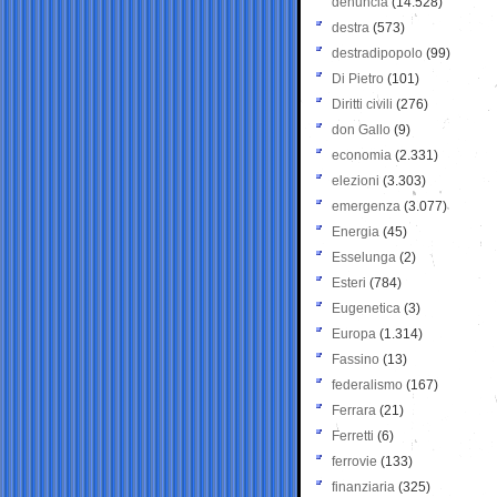
denuncia
(14.528)
destra
(573)
destradipopolo
(99)
Di Pietro
(101)
Diritti civili
(276)
don Gallo
(9)
economia
(2.331)
elezioni
(3.303)
emergenza
(3.077)
Energia
(45)
Esselunga
(2)
Esteri
(784)
Eugenetica
(3)
Europa
(1.314)
Fassino
(13)
federalismo
(167)
Ferrara
(21)
Ferretti
(6)
ferrovie
(133)
finanziaria
(325)