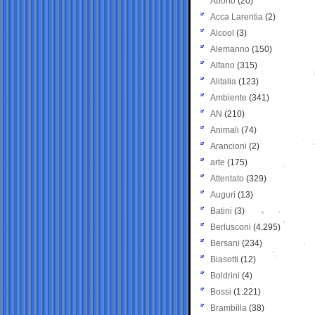
Aborto
(20)
Acca Larentia
(2)
Alcool
(3)
Alemanno
(150)
Alfano
(315)
Alitalia
(123)
Ambiente
(341)
AN
(210)
Animali
(74)
Arancioni
(2)
arte
(175)
Attentato
(329)
Auguri
(13)
Batini
(3)
Berlusconi
(4.295)
Bersani
(234)
Biasotti
(12)
Boldrini
(4)
Bossi
(1.221)
Brambilla
(38)