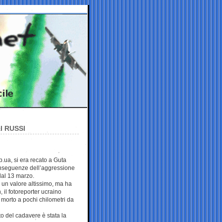
I RUSSI
b.ua, si era recato a Guta
nseguenze dell’aggressione
dal 13 marzo.
un valore altissimo, ma ha
il fotoreporter ucraino
 morto a pochi chilometri da
to del cadavere è stata la