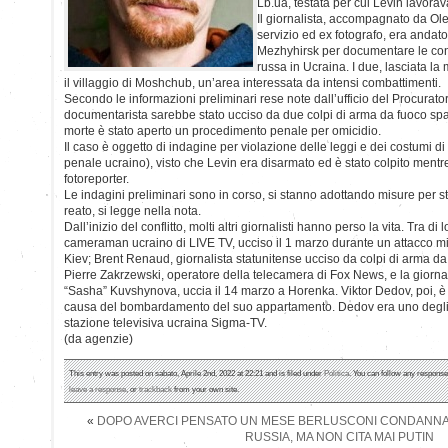
Lb.ua, testata per cui Levin lavorav
Il giornalista, accompagnato da Ole
servizio ed ex fotografo, era andat
Mezhyhirsk per documentare le co
russa in Ucraina. I due, lasciata la 
il villaggio di Moshchub, un’area interessata da intensi combattimenti.
Secondo le informazioni preliminari rese note dall’ufficio del Procurator
documentarista sarebbe stato ucciso da due colpi di arma da fuoco spara
morte è stato aperto un procedimento penale per omicidio.
Il caso è oggetto di indagine per violazione delle leggi e dei costumi di
penale ucraino), visto che Levin era disarmato ed è stato colpito mentre
fotoreporter.
Le indagini preliminari sono in corso, si stanno adottando misure per sta
reato, si legge nella nota.
Dall’inizio del conflitto, molti altri giornalisti hanno perso la vita. Tra d
cameraman ucraino di LIVE TV, ucciso il 1 marzo durante un attacco miss
Kiev; Brent Renaud, giornalista statunitense ucciso da colpi di arma da 
Pierre Zakrzewski, operatore della telecamera di Fox News, e la giorn
“Sasha” Kuvshynova, uccia il 14 marzo a Horenka. Viktor Dedov, poi, è
causa del bombardamento del suo appartamento. Dedov era uno degli o
stazione televisiva ucraina Sigma-TV.
(da agenzie)
This entry was posted on sabato, Aprile 2nd, 2022 at 22:21 and is filed under
Politica
. You can follow any response
leave a response
, or
trackback
from your own site.
«
DOPO AVERCI PENSATO UN MESE BERLUSCONI CONDANNA
RUSSIA, MA NON CITA MAI PUTIN