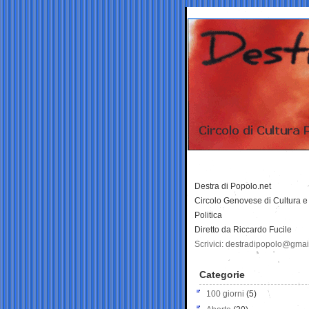
Destra di Popolo.net
Circolo Genovese di Cultura e
Politica
Diretto da Riccardo Fucile
Scrivici: destradipopolo@gma
Categorie
100 giorni
(5)