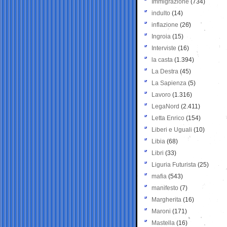
Immigrazione
(734)
indulto
(14)
inflazione
(26)
Ingroia
(15)
Interviste
(16)
la casta
(1.394)
La Destra
(45)
La Sapienza
(5)
Lavoro
(1.316)
LegaNord
(2.411)
Letta Enrico
(154)
Liberi e Uguali
(10)
Libia
(68)
Libri
(33)
Liguria Futurista
(25)
mafia
(543)
manifesto
(7)
Margherita
(16)
Maroni
(171)
Mastella
(16)