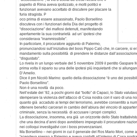
papello di Riina aveva ipotizzato, e molti politici e
funzionari avevano accettato di discutere per placare la
furia stragista. P
oco prima di essere assassinato, Paolo Borsellino
discuteva con i funzionari della Dia del progetto di
“dissociazione” dei mafiosi detenuti, manifestando
apertamente la sua contrarietà ad un’ ipotesi che
considerava “inammissibile”.
In particolare, il procuratore aggiunto di Palermo,
pronunciandosi sull’iniziativa del boss Pippo Calò che, in carcere, si er
mandamento sulla possibilità di prendere le distanze dall’associazione
“disgustato”.
Lo rivela in un lungo verbale del 5 novembre 2009 il pentito Gaspare 
prima volta il sipario su una delle ipotesi più inquietanti che si allungan
D’Amelio.
Dice il pm Nicolò Marino: quello della dissociazione “è uno dei possibil
Paolo Borsellino”.
Non è una novità da poco.
Nell’estate del ’92, a pochi giorni dal “botto” di Capaci, lo Stato valutav
stemperare la violenza dell’attacco di Cosa nostra con il varo di una no
quanto già accaduto ai tempi del terrorismo, avrebbe consentito a nume
ottenere benefici carcerari in cambio dell’abiura del vincolo di appart
criminale, senza la necessità di accusare i propri complici.
La dissociazione, insomma, era già un orizzonte dello Stato trattativis
che una decina d’anni dopo avrebbero impegnato il procuratore nazion
nei colloqui investigativi con i boss provenzaniani.
Ma Borsellino – nei giorni in cui il generale del Ros Mario Mori, come 
“scendeva spesso a Palermo e aveva contatti all’interno di Cosa nostra 