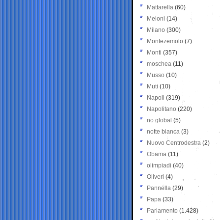
Mattarella
(60)
Meloni
(14)
Milano
(300)
Montezemolo
(7)
Monti
(357)
moschea
(11)
Musso
(10)
Muti
(10)
Napoli
(319)
Napolitano
(220)
no global
(5)
notte bianca
(3)
Nuovo Centrodestra
(2)
Obama
(11)
olimpiadi
(40)
Oliveri
(4)
Pannella
(29)
Papa
(33)
Parlamento
(1.428)