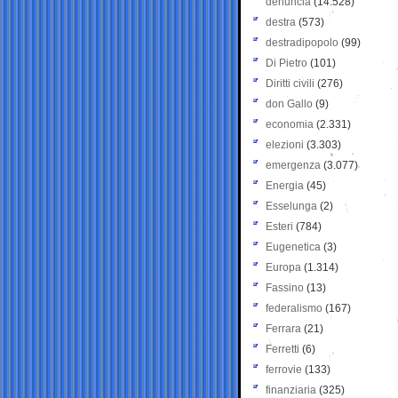
denuncia
(14.528)
destra
(573)
destradipopolo
(99)
Di Pietro
(101)
Diritti civili
(276)
don Gallo
(9)
economia
(2.331)
elezioni
(3.303)
emergenza
(3.077)
Energia
(45)
Esselunga
(2)
Esteri
(784)
Eugenetica
(3)
Europa
(1.314)
Fassino
(13)
federalismo
(167)
Ferrara
(21)
Ferretti
(6)
ferrovie
(133)
finanziaria
(325)