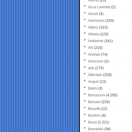
Aborto
(20)
Acca Larentia
(2)
Alcool
(3)
Alemanno
(150)
Alfano
(315)
Alitalia
(123)
Ambiente
(341)
AN
(210)
Animali
(74)
Arancioni
(2)
arte
(175)
Attentato
(329)
Auguri
(13)
Batini
(3)
Berlusconi
(4.295)
Bersani
(234)
Biasotti
(12)
Boldrini
(4)
Bossi
(1.221)
Brambilla
(38)