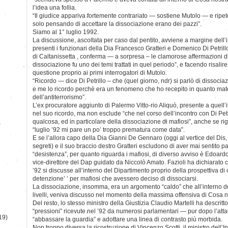
l’idea una follia.
“Il giudice appariva fortemente contrariato — sostiene Mutolo — e ripe
solo pensando di accettare la dissociazione erano dei pazzi”.
Siamo al 1° luglio 1992.
La discussione, ascoltata per caso dal pentito, avviene a margine dell’
presenti i funzionari della Dia Francesco Gratteri e Domenico Di Petrill
di Caltanissetta , conferma — a sorpresa – le clamorose affermazioni 
dissociazione fu uno dei temi trattati in quel periodo”, e facendo risali
questione proprio ai primi interrogatori di Mutolo.
“Ricordo — dice Di Petrillo – che (quel giorno, ndr) si parlò di dissociaz
e me lo ricordo perchè era un fenomeno che ho recepito in quanto mate
dell’antiterrorismo”.
L’ex procuratore aggiunto di Palermo Vitto-rio Aliquò, presente a quell’
nel suo ricordo, ma non esclude “che nel corso dell’incontro con Di Petri
qualcosa, ed in particolare della dissociazione di mafiosi”, anche se ri
)
“luglio ’92 mi pare un po’ troppo prematura come data”.
E se l’allora capo della Dia Gianni De Gennaro (oggi al vertice del Dis, 
segreti) e il suo braccio destro Gratteri escludono di aver mai sentito pa
“desistenza”, per quanto riguarda i mafiosi, di diverso avviso è Edoardo
vice-direttore del Dap guidato da Niccolò Amato. Fazioli ha dichiarato
’92 si discusse all’interno del Dipartimento proprio della prospettiva di
detenzione’ ‘ per mafiosi che avessero deciso di dissociarsi.
La dissociazione, insomma, era un argomento “caldo” che all’interno del
livelli, veniva discusso nel momento della massima offensiva di Cosa no
Del resto, lo stesso ministro della Giustizia Claudio Martelli ha descritto
“pressioni” ricevute nel ’92 da numerosi parlamentari — pur dopo l’att
19)
“abbassare la guardia” e adottare una linea di contrasto più morbida.
Non troppo diversa la ricostruzione di Vincenzo Scotti, il ministro dell’In