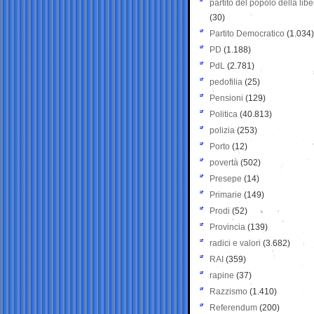
partito del popolo della libe
(30)
Partito Democratico
(1.034)
PD
(1.188)
PdL
(2.781)
pedofilia
(25)
Pensioni
(129)
Politica
(40.813)
polizia
(253)
Porto
(12)
povertà
(502)
Presepe
(14)
Primarie
(149)
Prodi
(52)
Provincia
(139)
radici e valori
(3.682)
RAI
(359)
rapine
(37)
Razzismo
(1.410)
Referendum
(200)