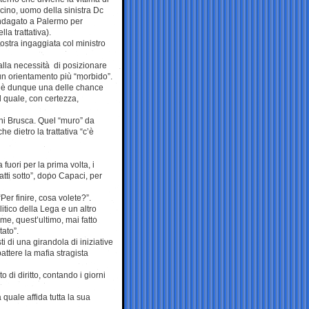
cino, uomo della sinistra Dc
indagato a Palermo per
la trattativa).
nostra ingaggiata col ministro
alla necessità di posizionare
 un orientamento più “morbido”.
”, è dunque una delle chance
l quale, con certezza,
nni Brusca. Quel “muro” da
e dietro la trattativa “c’è
 fuori per la prima volta, i
atti sotto”, dopo Capaci, per
“Per finire, cosa volete?”.
itico della Lega e un altro
me, quest’ultimo, mai fatto
ato”.
ti di una girandola di iniziative
ttere la mafia stragista
 di diritto, contando i giorni
 quale affida tutta la sua