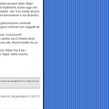
deli servitori dello Stato”.
di tradimenti, scrive oggi che
coperto, che “non esiste alcuna
ioni terroristiche e via dicendo)
’organizzazione criminale
egico-criminali con soggetti ad
lo “concorrenti”.
 in quella via D’Amelio dove
 sua vita. Muore tradito da un
re Vitale che è tra i
a “talpa” delle cosche.
 to this entry through the
RSS 2.0
feed. You can
O-MAFIA: â€œHANNO CAPITO