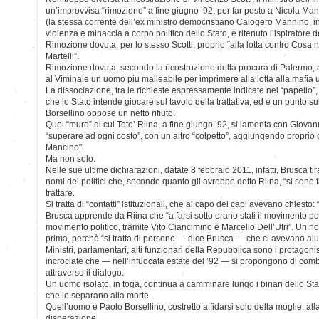
un’improvvisa “rimozione” a fine giugno ’92, per far posto a Nicola Man
(la stessa corrente dell’ex ministro democristiano Calogero Mannino, 
violenza e minaccia a corpo politico dello Stato, e ritenuto l’ispiratore del
Rimozione dovuta, per lo stesso Scotti, proprio “alla lotta contro Cosa 
Martelli”.
Rimozione dovuta, secondo la ricostruzione della procura di Palermo, 
al Viminale un uomo più malleabile per imprimere alla lotta alla mafia
La dissociazione, tra le richieste espressamente indicate nel “papello
che lo Stato intende giocare sul tavolo della trattativa, ed è un punto su
Borsellino oppose un netto rifiuto.
Quel “muro” di cui Toto’ Riina, a fine giungo ’92, si lamenta con Giova
“superare ad ogni costo”, con un altro “colpetto”, aggiungendo proprio ch
Mancino”.
Ma non solo.
Nelle sue ultime dichiarazioni, datate 8 febbraio 2011, infatti, Brusca tira
nomi dei politici che, secondo quanto gli avrebbe detto Riina, “si sono f
trattare.
Si tratta di “contatti” istituzionali, che al capo dei capi avevano chiesto: 
Brusca apprende da Riina che “a farsi sotto erano stati il movimento pol
movimento politico, tramite Vito Ciancimino e Marcello Dell’Utri”. Un no
prima, perchè “si tratta di persone — dice Brusca — che ci avevano aiut
Ministri, parlamentari, alti funzionari della Repubblica sono i protagonis
incrociate che — nell’infuocata estate del ’92 — si propongono di comba
attraverso il dialogo.
Un uomo isolato, in toga, continua a camminare lungo i binari dello Stato
che lo separano alla morte.
Quell’uomo è Paolo Borsellino, costretto a fidarsi solo della moglie, alla
disperazione.