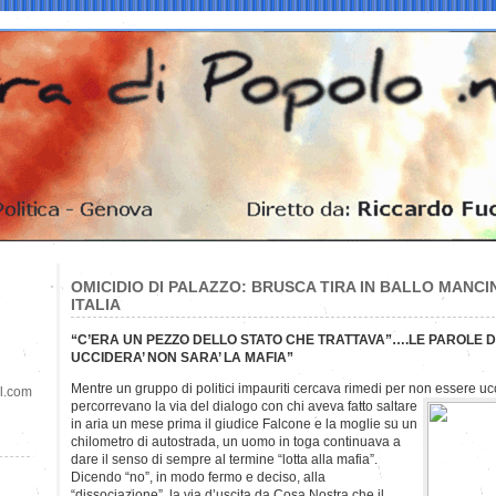
OMICIDIO DI PALAZZO: BRUSCA TIRA IN BALLO MANCI
ITALIA
“C’ERA UN PEZZO DELLO STATO CHE TRATTAVA”….LE PAROLE DE
UCCIDERA’ NON SARA’ LA MAFIA”
Mentre un gruppo di politici impauriti cercava rimedi per non essere ucc
il.com
percorrevano la via del dialogo con chi aveva fatto saltare
in aria un mese prima il giudice Falcone e la moglie su un
chilometro di autostrada, un uomo in toga continuava a
dare il senso di sempre al termine “lotta alla mafia”.
Dicendo “no”, in modo fermo e deciso, alla
“dissociazione”, la via d’uscita da Cosa Nostra che il