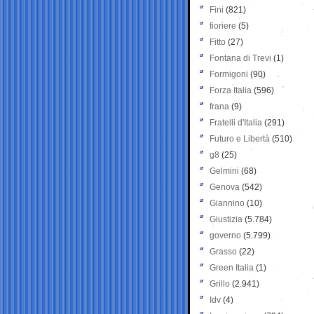
Fini
(821)
fioriere
(5)
Fitto
(27)
Fontana di Trevi
(1)
Formigoni
(90)
Forza Italia
(596)
frana
(9)
Fratelli d'Italia
(291)
Futuro e Libertà
(510)
g8
(25)
Gelmini
(68)
Genova
(542)
Giannino
(10)
Giustizia
(5.784)
governo
(5.799)
Grasso
(22)
Green Italia
(1)
Grillo
(2.941)
Idv
(4)