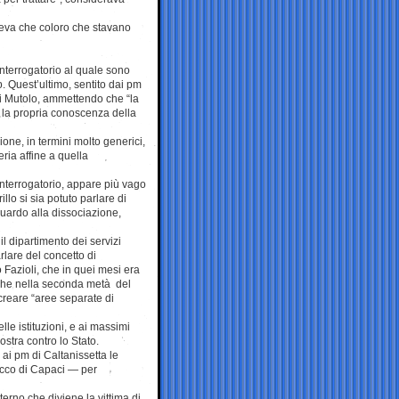
teva che coloro che stavano
interrogatorio al quale sono
o. Quest’ultimo, sentito dai pm
di Mutolo, ammettendo che “la
re la propria conoscenza della
ione, in termini molto generici,
ria affine a quella
interrogatorio, appare più vago
llo si sia potuto parlare di
guardo alla dissociazione,
il dipartimento dei servizi
rlare del concetto di
 Fazioli, che in quei mesi era
 che nella seconda metà del
 creare “aree separate di
le istituzioni, e ai massimi
stra contro lo Stato.
 ai pm di Caltanissetta le
acco di Capaci — per
terno che diviene la vittima di