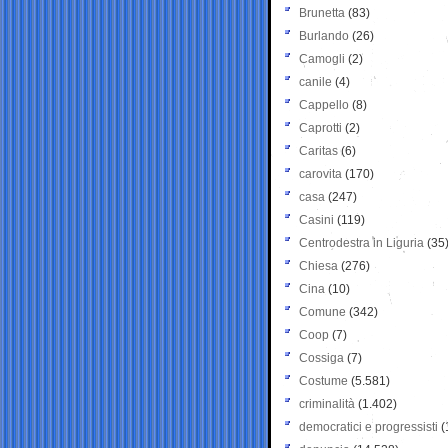
Brunetta
(83)
Burlando
(26)
Camogli
(2)
canile
(4)
Cappello
(8)
Caprotti
(2)
Caritas
(6)
carovita
(170)
casa
(247)
Casini
(119)
Centrodestra in Liguria
(35
Chiesa
(276)
Cina
(10)
Comune
(342)
Coop
(7)
Cossiga
(7)
Costume
(5.581)
criminalità
(1.402)
democratici e progressisti
(