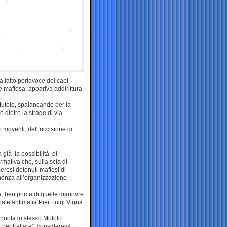
a fatto portavoce dei capi-
 mafiosa, appariva addirittura
Mutolo, spalancando per la
o dietro la strage di via
i moventi, dell’uccisione di
a già la possibilità di
rmativa che, sulla scia di
rosi detenuti mafiosi di
enenza all’organizzazione
ta, ben prima di quelle manovre
ale antimafia Pier Luigi Vigna
annota lo stesso Mutolo
per trattare”, considerava