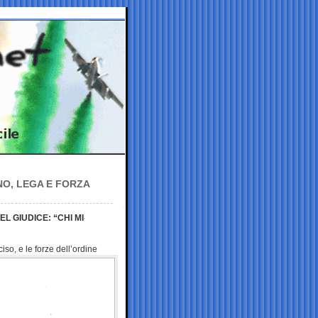
NO, LEGA E FORZA
L GIUDICE: “CHI MI
iso, e le forze
dell’ordine