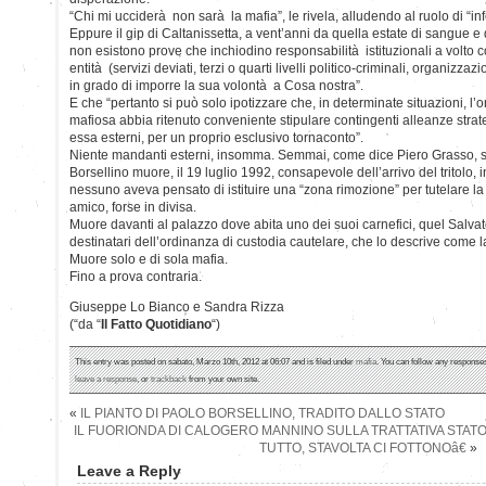
“Chi mi ucciderà non sarà la mafia”, le rivela, alludendo al ruolo di “infe
Eppure il gip di Caltanissetta, a vent’anni da quella estate di sangue e 
non esistono prove che inchiodino responsabilità istituzionali a volto 
entità (servizi deviati, terzi o quarti livelli politico-criminali, organizzaz
in grado di imporre la sua volontà a Cosa nostra”.
E che “pertanto si può solo ipotizzare che, in determinate situazioni, l
mafiosa abbia ritenuto conveniente stipulare contingenti alleanze strat
essa esterni, per un proprio esclusivo tornaconto”.
Niente mandanti esterni, insomma. Semmai, come dice Piero Grasso, so
Borsellino muore, il 19 luglio 1992, consapevole dell’arrivo del tritolo,
nessuno aveva pensato di istituire una “zona rimozione” per tutelare la
amico, forse in divisa.
Muore davanti al palazzo dove abita uno dei suoi carnefici, quel Salvato
destinatari dell’ordinanza di custodia cautelare, che lo descrive come l
Muore solo e di sola mafia.
Fino a prova contraria.
Giuseppe Lo Bianco e Sandra Rizza
(“da “
Il Fatto Quotidiano
“)
This entry was posted on sabato, Marzo 10th, 2012 at 06:07 and is filed under
mafia
. You can follow any responses
leave a response
, or
trackback
from your own site.
«
IL PIANTO DI PAOLO BORSELLINO, TRADITO DALLO STATO
IL FUORIONDA DI CALOGERO MANNINO SULLA TRATTATIVA STAT
TUTTO, STAVOLTA CI FOTTONOâ€
»
Leave a Reply