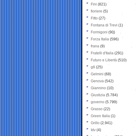
Fini
(821)
fioriere
(5)
Fitto
(27)
Fontana di Trevi
(1)
Formigoni
(90)
Forza Italia
(596)
frana
(9)
Fratelli d'Italia
(291)
Futuro e Libertà
(510)
g8
(25)
Gelmini
(68)
Genova
(542)
Giannino
(10)
Giustizia
(5.784)
governo
(5.799)
Grasso
(22)
Green Italia
(1)
Grillo
(2.941)
Idv
(4)