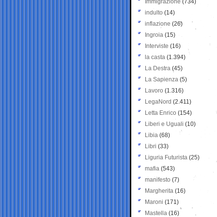
Immigrazione
(734)
indulto
(14)
inflazione
(26)
Ingroia
(15)
Interviste
(16)
la casta
(1.394)
La Destra
(45)
La Sapienza
(5)
Lavoro
(1.316)
LegaNord
(2.411)
Letta Enrico
(154)
Liberi e Uguali
(10)
Libia
(68)
Libri
(33)
Liguria Futurista
(25)
mafia
(543)
manifesto
(7)
Margherita
(16)
Maroni
(171)
Mastella
(16)