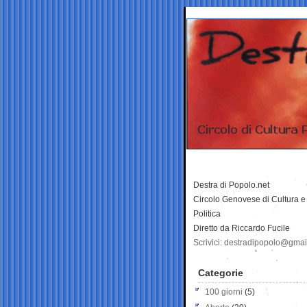
Destra di Popolo.net
Circolo Genovese di Cultura e
Politica
Diretto da Riccardo Fucile
Scrivici: destradipopolo@gma
Categorie
100 giorni
(5)