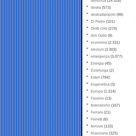
denuncia
(14.528)
destra
(573)
destradipopolo
(99)
Di Pietro
(101)
Diritti civili
(276)
don Gallo
(9)
economia
(2.331)
elezioni
(3.303)
emergenza
(3.077)
Energia
(45)
Esselunga
(2)
Esteri
(784)
Eugenetica
(3)
Europa
(1.314)
Fassino
(13)
federalismo
(167)
Ferrara
(21)
Ferretti
(6)
ferrovie
(133)
finanziaria
(325)