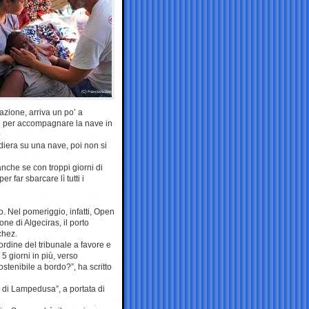
uazione, arriva un po’ a
ne per accompagnare la nave in
iera su una nave, poi non si
nche se con troppi giorni di
r far sbarcare lì tutti i
 Nel pomeriggio, infatti, Open
ne di Algeciras, il porto
chez.
rdine del tribunale a favore e
5 giorni in più, verso
stenibile a bordo?”, ha scritto
to di Lampedusa”, a portata di