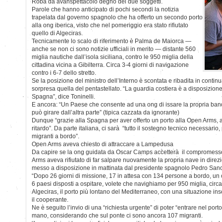
Roba da avanspettacolo degno dei due soggetti.
Parole che hanno anticipato di pochi secondi la notizia
trapelata dal governo spagnolo che ha offerto un secondo porto
alla ong iberica, visto che nel pomeriggio era stato rifiutato
quello di Algeciras.
Tecnicamente lo scalo di riferimento è Palma de Maiorca —
anche se non ci sono notizie ufficiali in merito — distante 560
miglia nautiche dall’isola siciliana, contro le 950 miglia della
cittadina vicina a Gibilterra. Circa 3-4 giorni di navigazione
contro i 6-7 dello stretto.
Se la posizione del ministro dell’Interno è scontata e ribadita in contin
sorpresa quella del pentastellato. “La guardia costiera è a disposizio
Spagna”, dice Toninelli.
E ancora: “Un Paese che consente ad una ong di issare la propria band
può girare dall’altra parte” (tipica cazzata da ignorante)
Dunque “grazie alla Spagna per aver offerto un porto alla Open Arms, a
ritardo”. Da parte italiana, ci sarà “tutto il sostegno tecnico necessario, pe
migranti a bordo”.
Open Arms aveva chiesto di attraccare a Lampedusa
Da capire se la ong guidata da Oscar Camps accetterà il compromesso.
Arms aveva rifiutato di far salpare nuovamente la propria nave in direzio
messo a disposizione in mattinata dal presidente spagnolo Pedro San
“Dopo 26 giorni di missione, 17 in attesa con 134 persone a bordo, un o
6 paesi disposti a ospitare, volete che navighiamo per 950 miglia, circa 
Algeciras, il porto più lontano del Mediterraneo, con una situazione inso
il cooperante.
Ne è seguito l’invio di una “richiesta urgente” di poter “entrare nel por
mano, considerando che sul ponte ci sono ancora 107 migranti.