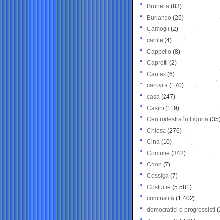
Brunetta
(83)
Burlando
(26)
Camogli
(2)
canile
(4)
Cappello
(8)
Caprotti
(2)
Caritas
(6)
carovita
(170)
casa
(247)
Casini
(119)
Centrodestra in Liguria
(35
Chiesa
(276)
Cina
(10)
Comune
(342)
Coop
(7)
Cossiga
(7)
Costume
(5.581)
criminalità
(1.402)
democratici e progressisti
(