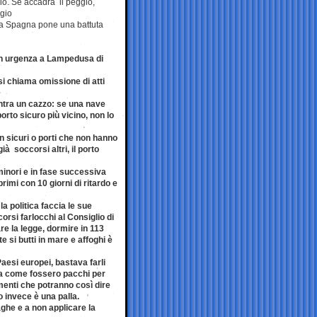
hio. Se accadrà il peggio,
ggio
ella Spagna pone una battuta
con urgenza a Lampedusa di
si chiama omissione di atti
’entra un cazzo: se una nave
rto sicuro più vicino, non lo
n sicuri o porti che non hanno
à soccorsi altri, il porto
minori e in fase successiva
imi con 10 giorni di ritardo e
a politica faccia le sue
rsi farlocchi al Consiglio di
re la legge, dormire in 113
e si butti in mare e affoghi è
Paesi europei, bastava farli
ma come fossero pacchi per
menti che potranno così dire
invece è una palla.
raghe e a non applicare la