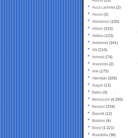
Aborto
(20)
Acca Larentia
(2)
Alcool
(3)
Alemanno
(150)
Alfano
(315)
Alitalia
(123)
Ambiente
(341)
AN
(210)
Animali
(74)
Arancioni
(2)
arte
(175)
Attentato
(329)
Auguri
(13)
Batini
(3)
Berlusconi
(4.295)
Bersani
(234)
Biasotti
(12)
Boldrini
(4)
Bossi
(1.221)
Brambilla
(38)