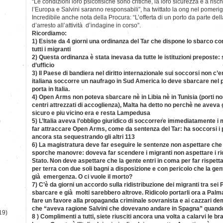
“Le condizioni loro psicofisiche sono critiche, la loro sicurezza è a risc
l’Europa e Salvini saranno responsabili”, ha twittato la ong nel pomeri
Incredibile anche nota della Procura: “L’offerta di un porto da parte d
d’arresto all’attività d’indagine in corso”.
Ricordiamo:
1) Esiste da 4 giorni una ordinanza del Tar che dispone lo sbarco 
tutti i migranti
2) Questa ordinanza è stata inevasa da tutte le istituzioni preposte: 
d’ufficio
3) Il Paese di bandiera nel diritto internazionale sui soccorsi non c
italiana soccorre un naufrago in Sud America lo deve sbarcare nel po
porta in Italia.
4) Open Arms non poteva sbarcare nè in Libia nè in Tunisia (porti no
centri attrezzati di accoglienza), Malta ha detto no perchè ne aveva gi
sicuro e piu vicino era e resta Lampedusa
)
5) L’Italia aveva l’obbligo giuridico di soccorrere immediatamente i 
far attraccare Open Arms, come da sentenza del Tar: ha soccorsi i pr
ancora sta sequestrando gli altri 113
6) La magistratura deve far eseguire le sentenze non aspettare che l
sporche manovre: doveva far scendere i migranti non aspettare i rico
Stato. Non deve aspettare che la gente entri in coma per far rispetta
per terra con due soli bagni a disposizione e con pericolo che la gent
già emergenza. O ci vuole il morto?
7) C’è da giorni un accordo sulla ridistribuzione dei migranti tra sei 
sbarcare e già molti sarebbero altrove. Ridicolo portarli ora a Pal
fare un favore alla propaganda criminale sovranista e ai cazzari de
che “aveva ragione Salvini che dovevano andare in Spagna” quando 
19)
8 ) Complimenti a tutti, siete riusciti ancora una volta a calarvi le b