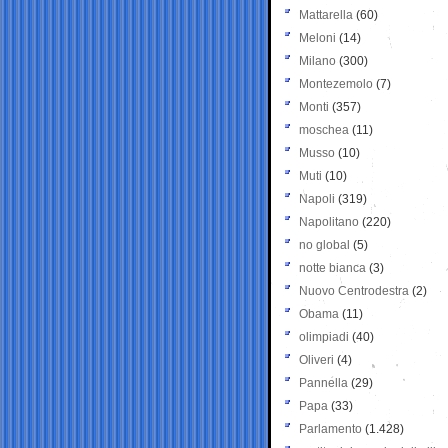
Mattarella
(60)
Meloni
(14)
Milano
(300)
Montezemolo
(7)
Monti
(357)
moschea
(11)
Musso
(10)
Muti
(10)
Napoli
(319)
Napolitano
(220)
no global
(5)
notte bianca
(3)
Nuovo Centrodestra
(2)
Obama
(11)
olimpiadi
(40)
Oliveri
(4)
Pannella
(29)
Papa
(33)
Parlamento
(1.428)