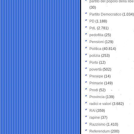
partito del popolo della libe
(30)
Partito Democratico
(1.034)
PD
(1.188)
PdL
(2.781)
pedofilia
(25)
Pensioni
(129)
Politica
(40.814)
polizia
(253)
Porto
(12)
povertà
(502)
Presepe
(14)
Primarie
(149)
Prodi
(52)
Provincia
(139)
radici e valori
(3.682)
RAI
(359)
rapine
(37)
Razzismo
(1.410)
Referendum
(200)