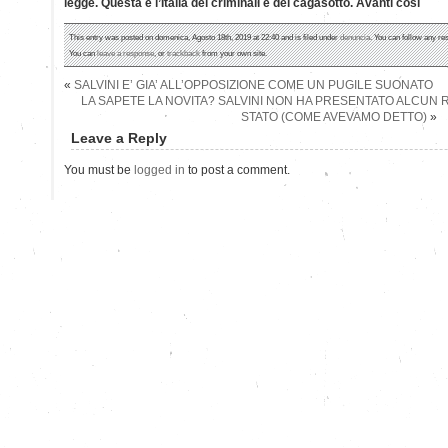
legge. Questa è l’Italia dei criminali e dei cagasotto. Avanti così
This entry was posted on domenica, Agosto 18th, 2019 at 22:40 and is filed under
denuncia
. You can follow any re
You can
leave a response
, or
trackback
from your own site.
«
SALVINI E’ GIA’ ALL’OPPOSIZIONE COME UN PUGILE SUONATO
LA SAPETE LA NOVITA? SALVINI NON HA PRESENTATO ALCUN R
STATO (COME AVEVAMO DETTO)
»
Leave a Reply
You must be
logged in
to post a comment.