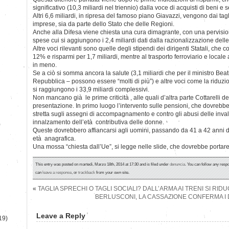
significativo (10,3 miliardi nel triennio) dalla voce di acquisti di beni e s
Altri 6,6 miliardi, in ripresa del famoso piano Giavazzi, vengono dai tagli
imprese, sia da parte dello Stato che delle Regioni.
Anche alla Difesa viene chiesta una cura dimagrante, con una pervisione
spese cui si aggiungono i 2,4 miliardi dati dalla razionalizzazione delle
Altre voci rilevanti sono quelle degli stipendi dei dirigenti Statali, che c
12% e risparmi per 1,7 miliardi, mentre al trasporto ferroviario e locale
in meno.
Se a ciò si somma ancora la salute (3,1 miliardi che per il ministro Beat
Repubblica – possono essere “molti di più”) e altre voci come la riduzi
si raggiungono i 33,9 miliardi complessivi.
Non mancano già le prime criticità , alle quali d’altra parte Cottarelli 
presentazione. In primo luogo l’intervento sulle pensioni, che dovrebbe 
stretta sugli assegni di accompagnamento e contro gli abusi delle inva
innalzamento dell’età contributiva delle donne.
)
Queste dovrebbero affiancarsi agli uomini, passando da 41 a 42 anni di
età anagrafica.
Una mossa “chiesta dall’Ue”, si legge nelle slide, che dovrebbe portare 1
This entry was posted on martedì, Marzo 18th, 2014 at 17:30 and is filed under
denuncia
. You can follow any respo
can
leave a response
, or
trackback
from your own site.
«
TAGLIA SPRECHI O TAGLI SOCIALI? DALL’ARMA AI TRENI SI RID
BERLUSCONI, LA CASSAZIONE CONFERMA I D
Leave a Reply
19)