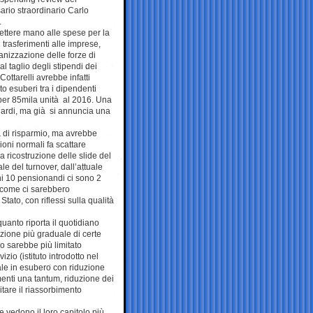
rio straordinario Carlo
.
ettere mano alle spese per la
i trasferimenti alle imprese,
ganizzazione delle forze di
al taglio degli stipendi dei
 Cottarelli avrebbe infatti
to esuberi tra i dipendenti
per 85mila unità al 2016. Una
liardi, ma già si annuncia una
a di risparmio, ma avrebbe
ioni normali fa scattare
ricostruzione delle slide del
e del turnover, dall’attuale
ni 10 pensionandi ci sono 2
 come ci sarebbero
tato, con riflessi sulla qualità
uanto riporta il quotidiano
ione più graduale di certe
o sarebbe più limitato
izio (istituto introdotto nel
le in esubero con riduzione
amenti una tantum, riduzione dei
itare il riassorbimento
e vedono il loro capitolo più