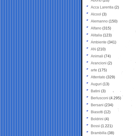
Aborto
(20)
Acca Larentia
(2)
Alcool
(3)
Alemanno
(150)
Alfano
(315)
Alitalia
(123)
Ambiente
(341)
AN
(210)
Animali
(74)
Arancioni
(2)
arte
(175)
Attentato
(329)
Auguri
(13)
Batini
(3)
Berlusconi
(4.295)
Bersani
(234)
Biasotti
(12)
Boldrini
(4)
Bossi
(1.221)
Brambilla
(38)