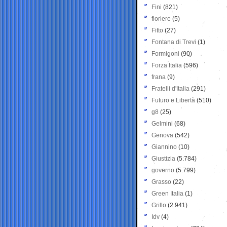
Fini
(821)
fioriere
(5)
Fitto
(27)
Fontana di Trevi
(1)
Formigoni
(90)
Forza Italia
(596)
frana
(9)
Fratelli d'Italia
(291)
Futuro e Libertà
(510)
g8
(25)
Gelmini
(68)
Genova
(542)
Giannino
(10)
Giustizia
(5.784)
governo
(5.799)
Grasso
(22)
Green Italia
(1)
Grillo
(2.941)
Idv
(4)