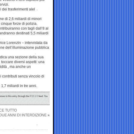
ervizi.
 dei trasferimenti alel
 di 2,6 miliardi di minori
 cinque forze di polizia.
ontribuiranno con tagli dall’8 al
 andranno destinati 5,5 miliardi
rice Lorenzin – intervistata da
one dell’illuminazione pubblica
dedica una sezione della sua
toccare diversi aspetti: una
lidità , ma anche un
 contributi senza vincolo di
,7 miliardi in tre anni.
nses to this entry through the
RSS 2.0
feed. You
UCE TUTTO
UE ANNI DI INTERDIZIONE
»