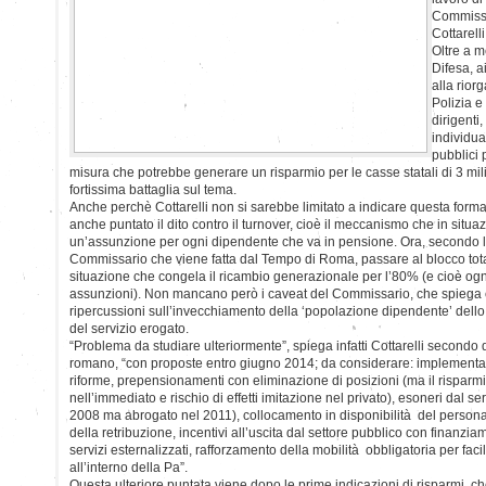
Commissa
Cottarelli
Oltre a m
Difesa, a
alla rior
Polizia e 
dirigenti,
individua
pubblici 
misura che potrebbe generare un risparmio per le casse statali di 3 mi
fortissima battaglia sul tema.
Anche perchè Cottarelli non si sarebbe limitato a indicare questa form
anche puntato il dito contro il turnover, cioè il meccanismo che in situaz
un’assunzione per ogni dipendente che va in pensione. Ora, secondo la 
Commissario che viene fatta dal Tempo di Roma, passare al blocco total
situazione che congela il ricambio generazionale per l’80% (e cioè og
assunzioni). Non mancano però i caveat del Commissario, che spiega
ripercussioni sull’invecchiamento della ‘popolazione dipendente’ dello S
del servizio erogato.
“Problema da studiare ulteriormente”, spiega infatti Cottarelli secondo q
romano, “con proposte entro giugno 2014; da considerare: implementaz
riforme, prepensionamenti con eliminazione di posizioni (ma il risparmi
nell’immediato e rischio di effetti imitazione nel privato), esoneri dal serv
2008 ma abrogato nel 2011), collocamento in disponibilità del persona
della retribuzione, incentivi all’uscita dal settore pubblico con finanzi
servizi esternalizzati, rafforzamento della mobilità obbligatoria per facil
all’interno della Pa”.
Questa ulteriore puntata viene dopo le prime indicazioni di risparmi, ch