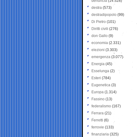
denuncia
(14.528)
destra
(573)
destradipopolo
(99)
Di Pietro
(101)
Diritti civili
(276)
don Gallo
(9)
economia
(2.331)
elezioni
(3.303)
emergenza
(3.077)
Energia
(45)
Esselunga
(2)
Esteri
(784)
Eugenetica
(3)
Europa
(1.314)
Fassino
(13)
federalismo
(167)
Ferrara
(21)
Ferretti
(6)
ferrovie
(133)
finanziaria
(325)