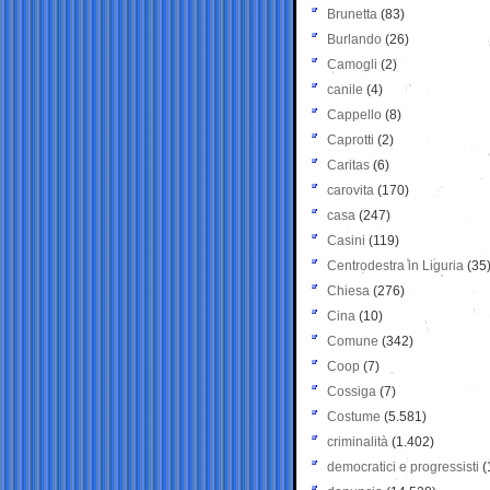
Brunetta
(83)
Burlando
(26)
Camogli
(2)
canile
(4)
Cappello
(8)
Caprotti
(2)
Caritas
(6)
carovita
(170)
casa
(247)
Casini
(119)
Centrodestra in Liguria
(35
Chiesa
(276)
Cina
(10)
Comune
(342)
Coop
(7)
Cossiga
(7)
Costume
(5.581)
criminalità
(1.402)
democratici e progressisti
(