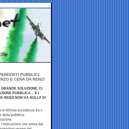
IPENDENTI PUBBLICI,
NZO E CENA DA RENZI
 GRANDE SOLUZIONE, CI
AZIONE PUBBLICA… E I
E RENZI NON HA NULLA DI
 di 85mila eccedenze tra il
e della pubblica
razione.
 l’indicazione che arriva dal
 spending review del