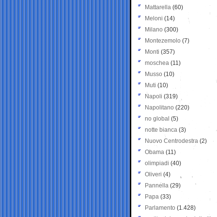
Mattarella
(60)
Meloni
(14)
Milano
(300)
Montezemolo
(7)
Monti
(357)
moschea
(11)
Musso
(10)
Muti
(10)
Napoli
(319)
Napolitano
(220)
no global
(5)
notte bianca
(3)
Nuovo Centrodestra
(2)
Obama
(11)
olimpiadi
(40)
Oliveri
(4)
Pannella
(29)
Papa
(33)
Parlamento
(1.428)