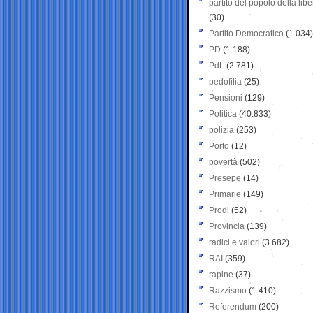
partito del popolo della libe
(30)
Partito Democratico
(1.034)
PD
(1.188)
PdL
(2.781)
pedofilia
(25)
Pensioni
(129)
Politica
(40.833)
polizia
(253)
Porto
(12)
povertà
(502)
Presepe
(14)
Primarie
(149)
Prodi
(52)
Provincia
(139)
radici e valori
(3.682)
RAI
(359)
rapine
(37)
Razzismo
(1.410)
Referendum
(200)