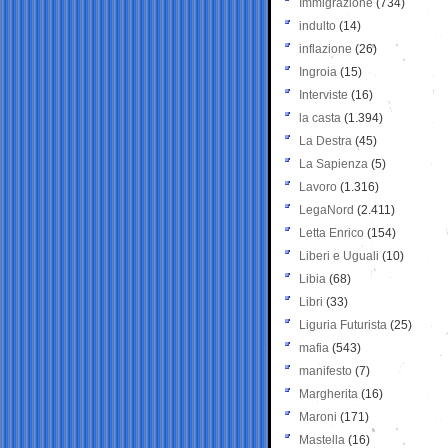
Immigrazione
(734)
indulto
(14)
inflazione
(26)
Ingroia
(15)
Interviste
(16)
la casta
(1.394)
La Destra
(45)
La Sapienza
(5)
Lavoro
(1.316)
LegaNord
(2.411)
Letta Enrico
(154)
Liberi e Uguali
(10)
Libia
(68)
Libri
(33)
Liguria Futurista
(25)
mafia
(543)
manifesto
(7)
Margherita
(16)
Maroni
(171)
Mastella
(16)