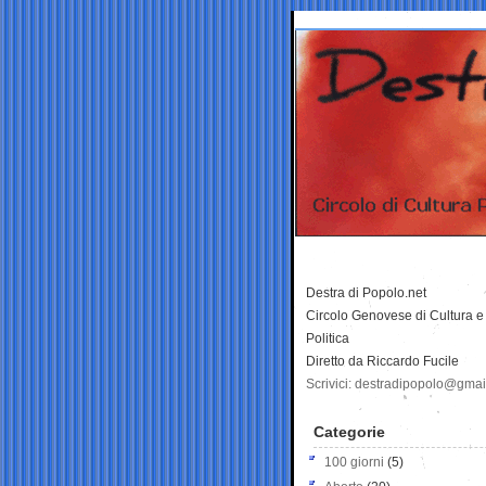
Destra di Popolo.net
Circolo Genovese di Cultura e
Politica
Diretto da Riccardo Fucile
Scrivici: destradipopolo@gma
Categorie
100 giorni
(5)