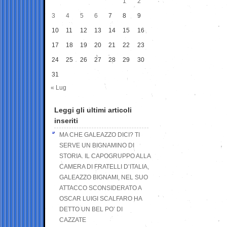
1
2
3
4
5
6
7
8
9
10
11
12
13
14
15
16
17
18
19
20
21
22
23
24
25
26
27
28
29
30
31
« Lug
Leggi gli ultimi articoli
inseriti
MA CHE GALEAZZO DICI? TI
SERVE UN BIGNAMINO DI
STORIA. IL CAPOGRUPPO ALLA
CAMERA DI FRATELLI D’ITALIA,
GALEAZZO BIGNAMI, NEL SUO
ATTACCO SCONSIDERATO A
OSCAR LUIGI SCALFARO HA
DETTO UN BEL PO’ DI
CAZZATE