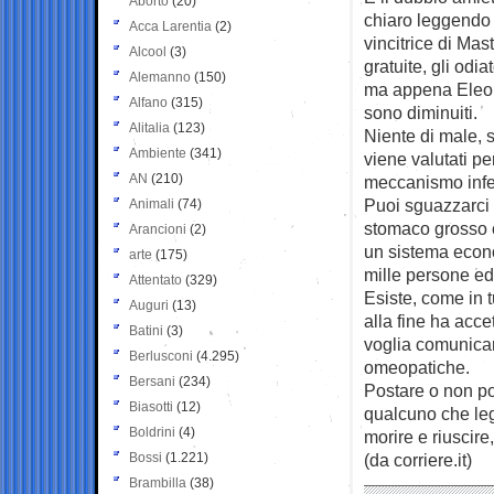
Aborto
(20)
chiaro leggendo l
Acca Larentia
(2)
vincitrice di Mas
Alcool
(3)
gratuite, gli odia
Alemanno
(150)
ma appena Eleono
Alfano
(315)
sono diminuiti.
Alitalia
(123)
Niente di male, 
Ambiente
(341)
viene valutati p
AN
(210)
meccanismo infe
Puoi sguazzarci d
Animali
(74)
stomaco grosso c
Arancioni
(2)
un sistema econo
arte
(175)
mille persone ed
Attentato
(329)
Esiste, come in 
Auguri
(13)
alla fine ha acc
Batini
(3)
voglia comunicar
Berlusconi
(4.295)
omeopatiche.
Bersani
(234)
Postare o non po
Biasotti
(12)
qualcuno che legg
Boldrini
(4)
morire e riuscire
Bossi
(1.221)
(da corriere.it)
Brambilla
(38)