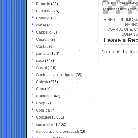
This entry was posted 
Brunetta
(83)
responses to this entr
Burlando
(26)
Camogli
(2)
«
NEGLI ULTIMI QU
HANNO 
canile
(4)
CORRUZIONE, CO
Cappello
(8)
COMANDA
Leave a Rep
Caprotti
(2)
Caritas
(6)
You must be
log
carovita
(170)
casa
(247)
Casini
(119)
Centrodestra in Liguria
(35)
Chiesa
(276)
Cina
(10)
Comune
(342)
Coop
(7)
Cossiga
(7)
Costume
(5.581)
criminalità
(1.402)
democratici e progressisti
(19)