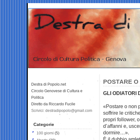
POSTARE O
Destra di Popolo.net
Circolo Genovese di Cultura e
GLI ODIATORI 
Politica
Diretto da Riccardo Fucile
«Postare o non p
Scrivici: destradipopolo@gmail.com
soffrire le
critich
propri follower, 
Categorie
d’affanni e, usce
dormire…».
100 giorni
(5)
È il dubbio amle