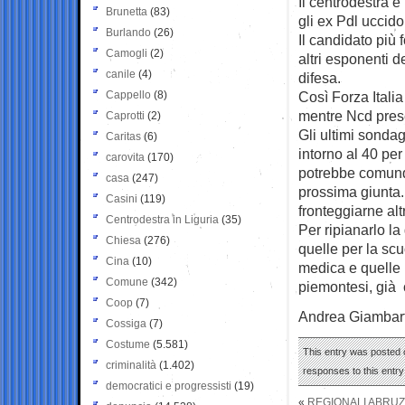
Il centrodestra è
Brunetta
(83)
gli ex Pdl uccido
Burlando
(26)
Il candidato più f
Camogli
(2)
altri esponenti d
canile
(4)
difesa.
Cappello
(8)
Così Forza Italia
mentre Ncd prese
Caprotti
(2)
Gli ultimi sonda
Caritas
(6)
intorno al 40 per
carovita
(170)
potrebbe comunque
casa
(247)
prossima giunta. 
Casini
(119)
fronteggiarne alt
Centrodestra in Liguria
(35)
Per ripianarlo la
Chiesa
(276)
quelle per la scuo
Cina
(10)
medica e quelle p
Comune
(342)
piemontesi, già co
Coop
(7)
Andrea Giambart
Cossiga
(7)
Costume
(5.581)
This entry was posted 
criminalità
(1.402)
responses to this entr
democratici e progressisti
(19)
«
REGIONALI ABRUZ