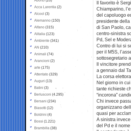
Aborto
(20)
Il favorito è Serg
Acca Larentia
(2)
Chiamparino, l’
Alcool
(3)
del capoluogo e
Alemanno
(150)
presidente dell
di San Paolo, ca
Alfano
(315)
centro-sinistra 
Alitalia
(123)
Pd, Sel e Modera
Ambiente
(341)
Contro di lui si
AN
(210)
per il M5S, l’ass
Animali
(74)
sottosegretario 
Arancioni
(2)
Il vincitore pren
arte
(175)
a gennaio dal Ta
Attentato
(329)
La corsa elettora
Auguri
(13)
Nel giorno in cui
Batini
(3)
tante richieste c
“incorona” candid
Berlusconi
(4.295)
Chi invece passa 
Bersani
(234)
organizzano delle
Biasotti
(12)
quasi per accla
Boldrini
(4)
A sinistra invece 
Bossi
(1.221)
del Pd e il nome 
Brambilla
(38)