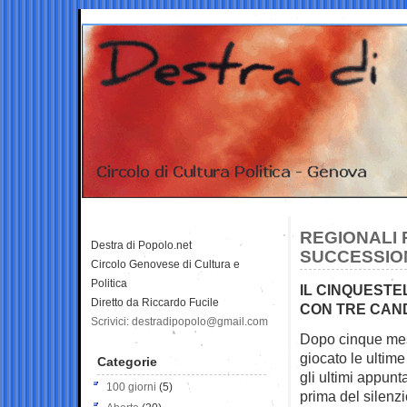
REGIONALI 
Destra di Popolo.net
SUCCESSIO
Circolo Genovese di Cultura e
Politica
IL CINQUEST
Diretto da Riccardo Fucile
CON TRE CAND
Scrivici: destradipopolo@gmail.com
Dopo cinque mesi
giocato le ultim
Categorie
gli ultimi appun
100 giorni
(5)
prima del silenzi