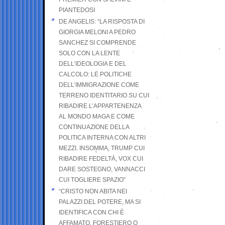
PIANTEDOSI
DE ANGELIS: “LA RISPOSTA DI
GIORGIA MELONI A PEDRO
SANCHEZ SI COMPRENDE
SOLO CON LA LENTE
DELL’IDEOLOGIA E DEL
CALCOLO: LE POLITICHE
DELL’IMMIGRAZIONE COME
TERRENO IDENTITARIO SU CUI
RIBADIRE L’APPARTENENZA
AL MONDO MAGA E COME
CONTINUAZIONE DELLA
POLITICA INTERNA CON ALTRI
MEZZI. INSOMMA, TRUMP CUI
RIBADIRE FEDELTÀ, VOX CUI
DARE SOSTEGNO, VANNACCI
CUI TOGLIERE SPAZIO”
“CRISTO NON ABITA NEI
PALAZZI DEL POTERE, MA SI
IDENTIFICA CON CHI È
AFFAMATO, FORESTIERO O