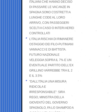
ITALIANI CHE HANNO DECISO
DI PASSARE LE VACANZE IN
SPAGNA SONO COSTRETTI A
LUNGHE CODE AL LORO
ARRIVO, CON PASSEGGERI
SCELTI A CASO O INTERI AEREI
CONTROLLATI
L’ITALIA RISCHIA DI RIMANERE
OSTAGGIO DEI FILO-PUTINIANI
VANNACCI E DI BATTISTA.
FUTURO NAZIONALE
VELEGGIA SOPRA IL 7% E UN
EVENTUALE PARTITO DELL’EX
GRILLINO VARREBBE TRA IL 2
E IL 3.5%
“DALL’ITALIA UNA MISURA
RIDICOLA E
IRRESPONSABILE”: SIRA
REGO, MINISTRA DELLA
GIOVENTÙ DEL GOVERNO
SPAGNOLO, FA LO SHAMPOO A