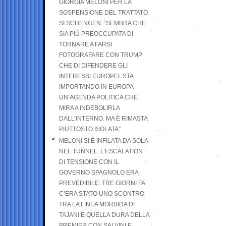
GIORGIA MELONI PER LA
SOSPENSIONE DEL TRATTATO
SI SCHENGEN: “SEMBRA CHE
SIA PIÙ PREOCCUPATA DI
TORNARE A FARSI
FOTOGRAFARE CON TRUMP
CHE DI DIFENDERE GLI
INTERESSI EUROPEI. STA
IMPORTANDO IN EUROPA
UN’AGENDA POLITICA CHE
MIRA A INDEBOLIRLA
DALL’INTERNO. MA È RIMASTA
PIUTTOSTO ISOLATA”
MELONI SI È INFILATA DA SOLA
NEL TUNNEL. L’ESCALATION
DI TENSIONE CON IL
GOVERNO SPAGNOLO ERA
PREVEDIBILE: TRE GIORNI FA
C’ERA STATO UNO SCONTRO
TRA LA LINEA MORBIDA DI
TAJANI E QUELLA DURA DELLA
PREMIER CON SALVINI E