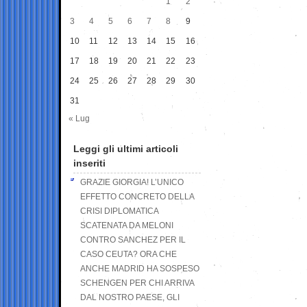
1
2
3
4
5
6
7
8
9
10
11
12
13
14
15
16
17
18
19
20
21
22
23
24
25
26
27
28
29
30
31
« Lug
Leggi gli ultimi articoli
inseriti
GRAZIE GIORGIA! L’UNICO
EFFETTO CONCRETO DELLA
CRISI DIPLOMATICA
SCATENATA DA MELONI
CONTRO SANCHEZ PER IL
CASO CEUTA? ORA CHE
ANCHE MADRID HA SOSPESO
SCHENGEN PER CHI ARRIVA
DAL NOSTRO PAESE, GLI