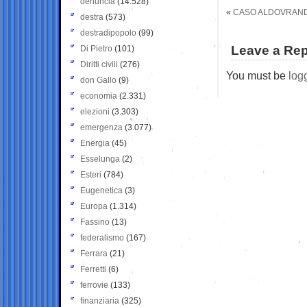
denuncia
(14.528)
«
CASO ALDOVRANDI:
destra
(573)
destradipopolo
(99)
Leave a Rep
Di Pietro
(101)
Diritti civili
(276)
You must be
log
don Gallo
(9)
economia
(2.331)
elezioni
(3.303)
emergenza
(3.077)
Energia
(45)
Esselunga
(2)
Esteri
(784)
Eugenetica
(3)
Europa
(1.314)
Fassino
(13)
federalismo
(167)
Ferrara
(21)
Ferretti
(6)
ferrovie
(133)
finanziaria
(325)