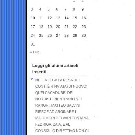
1
2
3
4
5
6
7
8
9
10
11
12
13
14
15
16
17
18
19
20
21
22
23
24
25
26
27
28
29
30
31
« Lug
Leggi gli ultimi articoli
inseriti
NELLA LEGA LA RESA DEI
CONTI È RINVIATA (DI NUOVO),
QUEI CACADUBBI DEI
NORDISTI RIENTRANO NEI
RANGHI: MATTEO SALVINI
RIESCE AD ARGINARE I
MALUMORI DEI VARI FONTANA,
FEDRIGA, ZAIA, E AL
CONSIGLIO DIRETTIVO NON CI