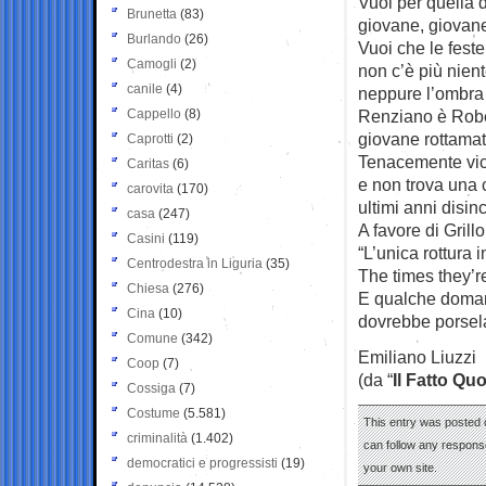
Vuoi per quella d
Brunetta
(83)
giovane, giovan
Burlando
(26)
Vuoi che le feste
Camogli
(2)
non c’è più nient
canile
(4)
neppure l’ombra d
Cappello
(8)
Renziano è Robe
giovane rottama
Caprotti
(2)
Tenacemente vici
Caritas
(6)
e non trova una 
carovita
(170)
ultimi anni disin
casa
(247)
A favore di Gril
Casini
(119)
“L’unica rottura 
Centrodestra in Liguria
(35)
The times they’r
Chiesa
(276)
E qualche domand
Cina
(10)
dovrebbe porsel
Comune
(342)
Emiliano Liuzzi
Coop
(7)
(da “
Il Fatto Qu
Cossiga
(7)
Costume
(5.581)
This entry was posted 
criminalità
(1.402)
can follow any response
democratici e progressisti
(19)
your own site.