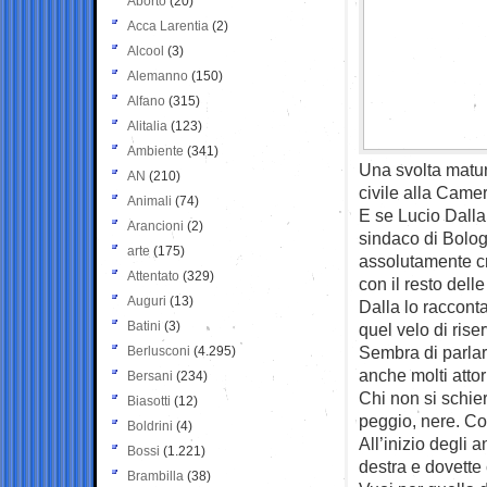
Aborto
(20)
Acca Larentia
(2)
Alcool
(3)
Alemanno
(150)
Alfano
(315)
Alitalia
(123)
Ambiente
(341)
Una svolta matur
AN
(210)
civile alla Came
Animali
(74)
E se Lucio Dalla 
Arancioni
(2)
sindaco di Bolog
arte
(175)
assolutamente cri
Attentato
(329)
con il resto dell
Auguri
(13)
Dalla lo raccont
Batini
(3)
quel velo di rise
Sembra di parlare
Berlusconi
(4.295)
anche molti attori
Bersani
(234)
Chi non si schier
Biasotti
(12)
peggio, nere. Co
Boldrini
(4)
All’inizio degli 
Bossi
(1.221)
destra e dovette 
Brambilla
(38)