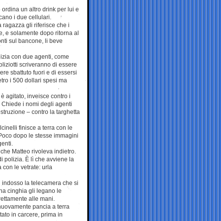
ordina un altro drink per lui e
ano i due cellulari.
 ragazza gli riferisce che i
rare, e solamente dopo ritorna al
nti sul bancone, li beve
olizia con due agenti, come
oliziotti scriveranno di essere
re sbattuto fuori e di essersi
tro i 500 dollari spesi ma
 agitato, inveisce contro i
i. Chiede i nomi degli agenti
struzione – contro la targhetta
nelli finisce a terra con le
. Poco dopo le stesse immagini
genti.
 che Matteo rivoleva indietro.
i polizia. È lì che avviene la
 con le vetrate: urla
on indosso la telecamera che si
una cinghia gli legano le
trettamente alle mani.
e nuovamente pancia a terra
tato in carcere, prima in