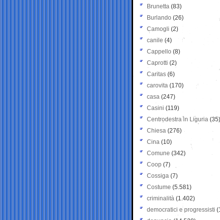
Brunetta
(83)
Burlando
(26)
Camogli
(2)
canile
(4)
Cappello
(8)
Caprotti
(2)
Caritas
(6)
carovita
(170)
casa
(247)
Casini
(119)
Centrodestra in Liguria
(35
Chiesa
(276)
Cina
(10)
Comune
(342)
Coop
(7)
Cossiga
(7)
Costume
(5.581)
criminalità
(1.402)
democratici e progressisti
(