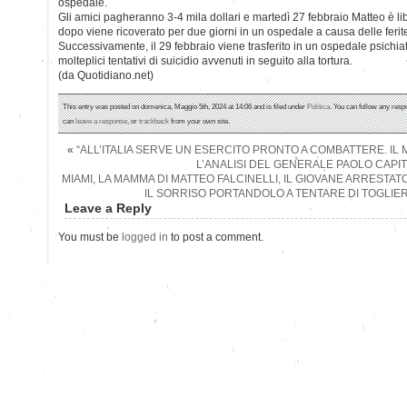
ospedale.
Gli amici pagheranno 3-4 mila dollari e martedì 27 febbraio Matteo è l
dopo viene ricoverato per due giorni in un ospedale a causa delle ferite
Successivamente, il 29 febbraio viene trasferito in un ospedale psichia
molteplici tentativi di suicidio avvenuti in seguito alla tortura.
(da Quotidiano.net)
This entry was posted on domenica, Maggio 5th, 2024 at 14:06 and is filed under
Politica
. You can follow any resp
can
leave a response
, or
trackback
from your own site.
«
“ALL’ITALIA SERVE UN ESERCITO PRONTO A COMBATTERE. IL M
L’ANALISI DEL GENERALE PAOLO CAPIT
MIAMI, LA MAMMA DI MATTEO FALCINELLI, IL GIOVANE ARRESTATO
IL SORRISO PORTANDOLO A TENTARE DI TOGLIERS
Leave a Reply
You must be
logged in
to post a comment.