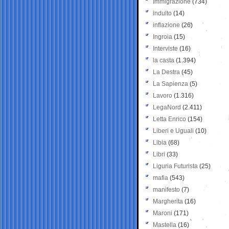
Immigrazione
(734)
indulto
(14)
inflazione
(26)
Ingroia
(15)
Interviste
(16)
la casta
(1.394)
La Destra
(45)
La Sapienza
(5)
Lavoro
(1.316)
LegaNord
(2.411)
Letta Enrico
(154)
Liberi e Uguali
(10)
Libia
(68)
Libri
(33)
Liguria Futurista
(25)
mafia
(543)
manifesto
(7)
Margherita
(16)
Maroni
(171)
Mastella
(16)