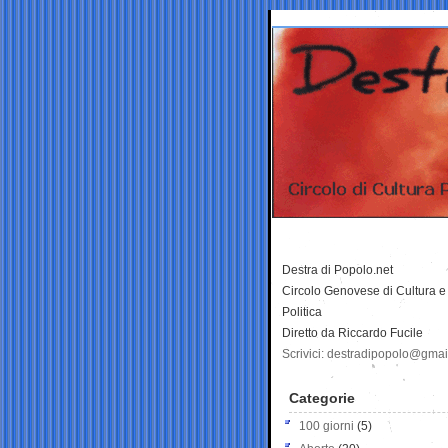
Destra di Popolo.net
Circolo Genovese di Cultura e
Politica
Diretto da Riccardo Fucile
Scrivici: destradipopolo@gma
Categorie
100 giorni
(5)