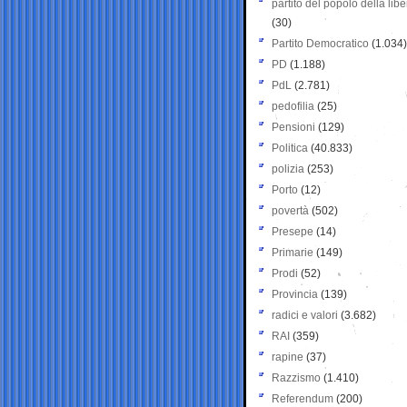
partito del popolo della libe
(30)
Partito Democratico
(1.034)
PD
(1.188)
PdL
(2.781)
pedofilia
(25)
Pensioni
(129)
Politica
(40.833)
polizia
(253)
Porto
(12)
povertà
(502)
Presepe
(14)
Primarie
(149)
Prodi
(52)
Provincia
(139)
radici e valori
(3.682)
RAI
(359)
rapine
(37)
Razzismo
(1.410)
Referendum
(200)