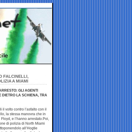
O FALCINELLI,
IZIA A MIAMI
’ARRESTO: GLI AGENTI
 DIETRO LA SCHIENA, TRA
l volto contro l’asfalto con il
llo, la stessa manovra che in
Floyd, e l’hanno arrestato.Poi,
ione di polizia di North Miami
ottoponendolo all’Hogtie