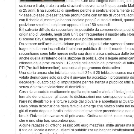
restraint. Con una cinghia hanno legato i 
schiena e tirato, tirato tra urla strazianti e sovrumane fino a quando Mat
di 25 anni, li ha supplicati di smettere perché si sentiva letteralmente 
“Please, please, please” parole pronunciate con un filo di voce tra lacrime
con il rischio di morire, lo hanno lasciato per più di tredici minuti, qua
posizione smette di respirare appena dopo 150 secondi.
È il calvario difficile da raccontare, impossibile da comprendere, a cui
originario di Spoleto, negli Stati Uniti per frequentare il master alla Flor
Biscayne Bay Campus), da parte della polizia americana.
Da sempre nell’occhio del ciclone per abusi ripetuti che spesso si sono 
tragedie e hanno incendiato l’opinione pubblica di tutto il mondo. Le s
raccontiamo sono tutte riprese nella sua drammatica crudezza dalle b
anche quella all’interno della stazione di polizia, che il legale americano
ottenere dalla procura solo il 12 aprile nell’ambito del processo, di fat
PTI (Pre trail intervention), una sorta di programma rieducativo.
Una storia amara che inizia la notte tra il 24 e il 25 febbraio scorso ma
voluto denunciare solo ora che il giovane ha accettato il programma di
decadere i quattro capi di imputazione per resistenza a pubblico ufficia
senza violenza e violazione di domicilio.
Cosa sia accaduto esattamente quella notte sarà materia di indagine: l
formale denuncia per gli abusi, le dichiarazioni non corrispondenti alla
l’arresto illegittimo e le torture subite dal giovane e appellarsi al Qua
Dalla prima ricostruzione della famiglia emerge che Matteo entra nel loc
giù di corda dopo un brutto incidente del novembre precedente e non e
break, l’inizio delle vacanze di primavera. Ordina un drink, rum e coca
che è uno strip bar, racconterà poi.
Alcune ragazze gli offrono sesso: 500 euro mezz’ora, mille un’ora ma lui 
il sito del locale a nord di Miami si pubblicizza un bar per intrattenimen