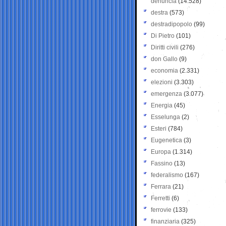
denuncia
(14.528)
destra
(573)
destradipopolo
(99)
Di Pietro
(101)
Diritti civili
(276)
don Gallo
(9)
economia
(2.331)
elezioni
(3.303)
emergenza
(3.077)
Energia
(45)
Esselunga
(2)
Esteri
(784)
Eugenetica
(3)
Europa
(1.314)
Fassino
(13)
federalismo
(167)
Ferrara
(21)
Ferretti
(6)
ferrovie
(133)
finanziaria
(325)