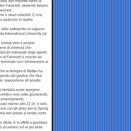
piedi alle manette dietro la
teo Falcinelli, studente italiano
spezzare.
 e strazi indicibili. E cosi,
ndo qualcuno in quella
 è stato sottoposto un ragazzo
ida International University (al
rivelati vere e proprie
cene di violenza che
odycam indossate dagli agenti,
 di Falcinelli è riuscito ad
to terminato con l’ammissione al
 che la famiglia di Matteo ha
sposto dal giudice che farà
le, opposizione all’arresto
a famiglia vuole sporgere
 verità e rese sotto giuramento,
rto emendamento.
ale intorno alle 22:15: è solo,
sce con gli amici per lo Spring
, ma ben presto si rende conto
rifiuta. E in effetti a guardare
to di uomini con le più belle