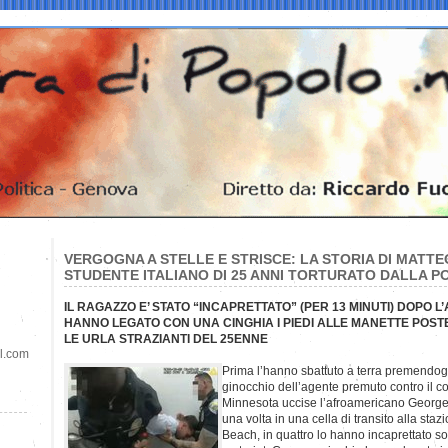
VERGOGNA A STELLE E STRISCE: LA STORIA DI MATTE
STUDENTE ITALIANO DI 25 ANNI TORTURATO DALLA POL
IL RAGAZZO E’ STATO “INCAPRETTATO” (PER 13 MINUTI) DOPO L
HANNO LEGATO CON UNA CINGHIA I PIEDI ALLE MANETTE POSTE
LE URLA STRAZIANTI DEL 25ENNE
il.com
Prima l’hanno sbattuto a terra premendogli i
ginocchio dell’agente premuto contro il co
Minnesota uccise l’afroamericano George 
una volta in una cella di transito alla staz
Beach, in quattro lo hanno incaprettato s