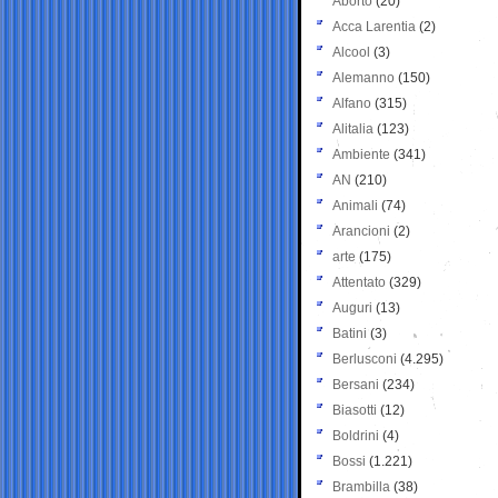
Aborto
(20)
Acca Larentia
(2)
Alcool
(3)
Alemanno
(150)
Alfano
(315)
Alitalia
(123)
Ambiente
(341)
AN
(210)
Animali
(74)
Arancioni
(2)
arte
(175)
Attentato
(329)
Auguri
(13)
Batini
(3)
Berlusconi
(4.295)
Bersani
(234)
Biasotti
(12)
Boldrini
(4)
Bossi
(1.221)
Brambilla
(38)