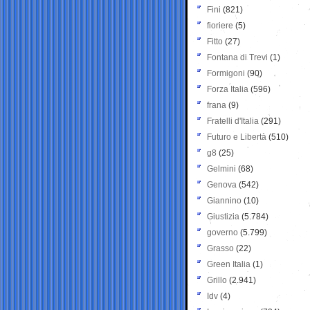
Fini
(821)
fioriere
(5)
Fitto
(27)
Fontana di Trevi
(1)
Formigoni
(90)
Forza Italia
(596)
frana
(9)
Fratelli d'Italia
(291)
Futuro e Libertà
(510)
g8
(25)
Gelmini
(68)
Genova
(542)
Giannino
(10)
Giustizia
(5.784)
governo
(5.799)
Grasso
(22)
Green Italia
(1)
Grillo
(2.941)
Idv
(4)