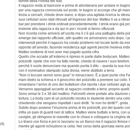
donne della Florida del sud.
Il ragazzo resta al bancone e prima di allontanarsi per andare in bagno 
per una ragazza conosciuta sul posto. In bagno si accorge che gli manc
Inizia a cercarli, chiede dove siano, e dopo una agitata ricerca la stessa
suoi cellulari sono stati ritrovati all’ingresso del bar. Matteo li va a riti
bar per prendere i drink ordinati precedentemente. I drink erano già pro
insieme alla ragazza e da qui in poi i ricordi si fanno offuscati.
Non ricorda come arriverà all’uscita ma lì c’è già una pattuglia della p
emerge dal rapporto ufficiale, altri quattro ne arriveranno solo dopo. I p
intervenuti perché il ragazzo ha creato problemi nel locale tanto da esse
opposto all’arresto, facendo resistenza agli agenti perché rivoleva indie
Matteo sostiene di non aver mai pagato quella cifra
Quello che accade all’esterno è ripreso in parte dalle bodycam. Matteo è
poliziotti: ripete che non ha fatto niente, chiede di riavere i suoi telefon
perché li vuole denunciare ma quando punta il dito – questa la sua rico
)
con il nominativo stampato sulla divisa, viene sbattuto a terra.
“Non ci toccare sennò sono guai” lo minacciano. È a quel punto che Falci
mani dietro la schiena e il ginocchio del poliziotto a premere sul collo
rimandano l’arrivo di uno dei buttafuori che riporta i due cellulari agli a
Verranno appoggiati accanto al ragazzo costretto a terra: proprio quelli
Sono ormai le 3 e 38 del mattino. Falcinelli viene portato alla stazione d
tortura. La body cam di un poliziotto mostra lo studente dentro una cella
chiedendo che vengano rispettati i suoi diritti. “Io non ho diritti?”, grida.
Subito dopo avviene l’irruzione prima di tre poliziotti, poi del quarto c
infila un paio di guanti neri di lattice. Matteo viene buttato a terra, con 
caviglie, gli stringono le manette con le chiavi e collegano la cinghia s
Lo tirano con forza e poi lo lasciano su un fianco ma il ragazzo finisc
19)
mentre gli agenti richiudono la cella. Nel corso della giornata viene por