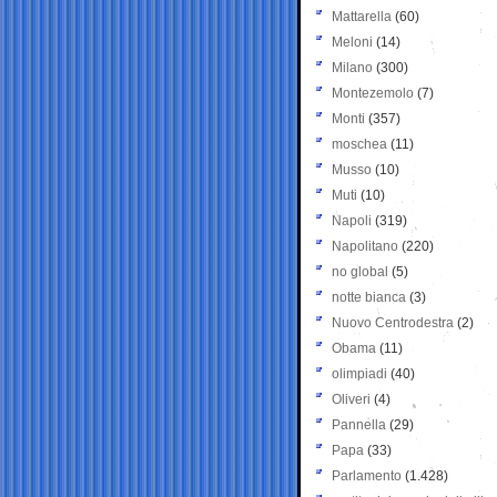
Mattarella
(60)
Meloni
(14)
Milano
(300)
Montezemolo
(7)
Monti
(357)
moschea
(11)
Musso
(10)
Muti
(10)
Napoli
(319)
Napolitano
(220)
no global
(5)
notte bianca
(3)
Nuovo Centrodestra
(2)
Obama
(11)
olimpiadi
(40)
Oliveri
(4)
Pannella
(29)
Papa
(33)
Parlamento
(1.428)