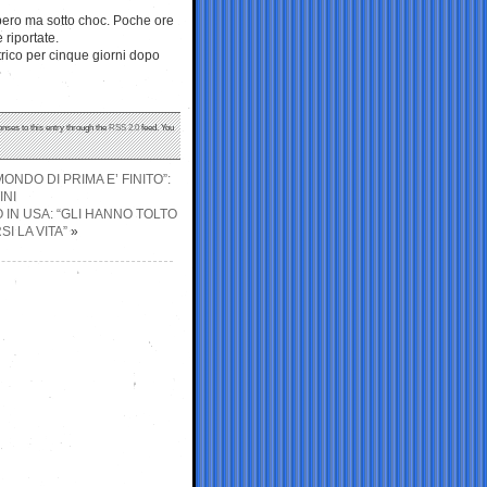
ibero ma sotto choc. Poche ore
 riportate.
trico per cinque giorni dopo
onses to this entry through the
RSS 2.0
feed. You
ONDO DI PRIMA E’ FINITO”:
INI
 IN USA: “GLI HANNO TOLTO
I LA VITA”
»