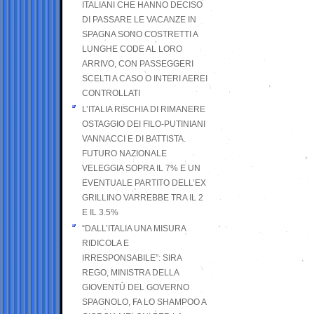
ITALIANI CHE HANNO DECISO
DI PASSARE LE VACANZE IN
SPAGNA SONO COSTRETTI A
LUNGHE CODE AL LORO
ARRIVO, CON PASSEGGERI
SCELTI A CASO O INTERI AEREI
CONTROLLATI
L’ITALIA RISCHIA DI RIMANERE
OSTAGGIO DEI FILO-PUTINIANI
VANNACCI E DI BATTISTA.
FUTURO NAZIONALE
VELEGGIA SOPRA IL 7% E UN
EVENTUALE PARTITO DELL’EX
GRILLINO VARREBBE TRA IL 2
E IL 3.5%
“DALL’ITALIA UNA MISURA
RIDICOLA E
IRRESPONSABILE”: SIRA
REGO, MINISTRA DELLA
GIOVENTÙ DEL GOVERNO
SPAGNOLO, FA LO SHAMPOO A