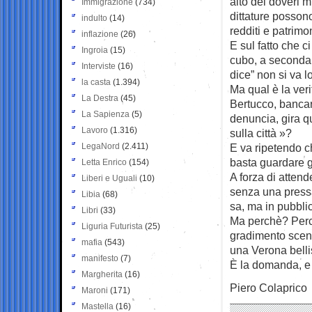
alto dei doveri m
Immigrazione
(734)
dittature posson
indulto
(14)
redditi e patrimo
inflazione
(26)
E sul fatto che c
Ingroia
(15)
cubo, a seconda d
Interviste
(16)
dice” non si va l
la casta
(1.394)
Ma qual è la ver
La Destra
(45)
Bertucco, bancar
La Sapienza
(5)
denuncia, gira qu
Lavoro
(1.316)
sulla città »?
LegaNord
(2.411)
E va ripetendo c
basta guardare gl
Letta Enrico
(154)
A forza di atten
Liberi e Uguali
(10)
senza una pressa 
Libia
(68)
sa, ma in pubblic
Libri
(33)
Ma perchè? Perch
Liguria Futurista
(25)
gradimento scend
mafia
(543)
una Verona bell
manifesto
(7)
È la domanda, e 
Margherita
(16)
Piero Colaprico
Maroni
(171)
Mastella
(16)