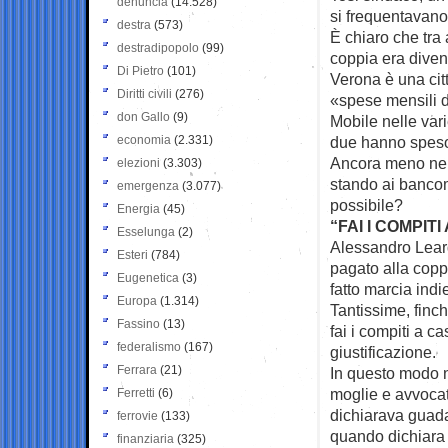
denuncia
(14.528)
si frequentavano
destra
(573)
È chiaro che tra a
destradipopolo
(99)
coppia era dive
Di Pietro
(101)
Verona è una cit
Diritti civili
(276)
«spese mensili d
don Gallo
(9)
Mobile nelle vari
economia
(2.331)
due hanno speso
Ancora meno nel
elezioni
(3.303)
stando ai bancom
emergenza
(3.077)
possibile?
Energia
(45)
“FAI I COMPITI
Esselunga
(2)
Alessandro Leard
Esteri
(784)
pagato alla copp
Eugenetica
(3)
fatto marcia indi
Europa
(1.314)
Tantissime, finc
Fassino
(13)
fai i compiti a c
federalismo
(167)
giustificazione.
Ferrara
(21)
In questo modo 
moglie e avvocato
Ferretti
(6)
dichiarava guadag
ferrovie
(133)
quando dichiara 
finanziaria
(325)