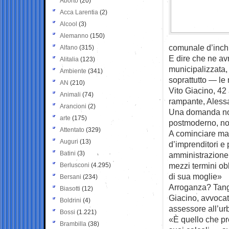
Aborto
(20)
Acca Larentia
(2)
Alcool
(3)
Alemanno
(150)
comunale d’inchi
Alfano
(315)
E dire che ne avr
Alitalia
(123)
municipalizzata, 
Ambiente
(341)
soprattutto — le 
AN
(210)
Vito Giacino, 42
Animali
(74)
rampante, Aless
Arancioni
(2)
Una domanda non 
arte
(175)
postmoderno, non
Attentato
(329)
A cominciare mag
Auguri
(13)
d’imprenditori e 
Batini
(3)
amministrazione 
mezzi termini obb
Berlusconi
(4.295)
di sua moglie»
Bersani
(234)
Arroganza? Tange
Biasotti
(12)
Giacino, avvocat
Boldrini
(4)
assessore all’urb
Bossi
(1.221)
«È quello che pr
Brambilla
(38)