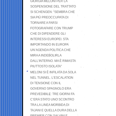
GIORGIA MELONI PER LA
SOSPENSIONE DEL TRATTATO
SI SCHENGEN: “SEMBRA CHE
SIA PIÙ PREOCCUPATA DI
TORNARE A FARSI
FOTOGRAFARE CON TRUMP
CHE DI DIFENDERE GLI
INTERESSI EUROPEI. STA
IMPORTANDO IN EUROPA
UN’AGENDA POLITICA CHE
MIRA A INDEBOLIRLA
DALL’INTERNO. MA È RIMASTA
PIUTTOSTO ISOLATA”
MELONI SI È INFILATA DA SOLA
NEL TUNNEL. L’ESCALATION
DI TENSIONE CON IL
GOVERNO SPAGNOLO ERA
PREVEDIBILE: TRE GIORNI FA
C’ERA STATO UNO SCONTRO
TRA LA LINEA MORBIDA DI
TAJANI E QUELLA DURA DELLA
PREMIER CON SALVINI E