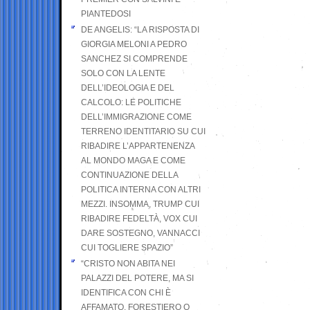
PIANTEDOSI
DE ANGELIS: “LA RISPOSTA DI
GIORGIA MELONI A PEDRO
SANCHEZ SI COMPRENDE
SOLO CON LA LENTE
DELL’IDEOLOGIA E DEL
CALCOLO: LE POLITICHE
DELL’IMMIGRAZIONE COME
TERRENO IDENTITARIO SU CUI
RIBADIRE L’APPARTENENZA
AL MONDO MAGA E COME
CONTINUAZIONE DELLA
POLITICA INTERNA CON ALTRI
MEZZI. INSOMMA, TRUMP CUI
RIBADIRE FEDELTÀ, VOX CUI
DARE SOSTEGNO, VANNACCI
CUI TOGLIERE SPAZIO”
“CRISTO NON ABITA NEI
PALAZZI DEL POTERE, MA SI
IDENTIFICA CON CHI È
AFFAMATO, FORESTIERO O