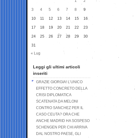
1
2
3
4
5
6
7
8
9
10
11
12
13
14
15
16
17
18
19
20
21
22
23
24
25
26
27
28
29
30
31
« Lug
Leggi gli ultimi articoli
inseriti
GRAZIE GIORGIA! L’UNICO
EFFETTO CONCRETO DELLA
CRISI DIPLOMATICA
SCATENATA DA MELONI
CONTRO SANCHEZ PER IL
CASO CEUTA? ORA CHE
ANCHE MADRID HA SOSPESO
SCHENGEN PER CHI ARRIVA
DAL NOSTRO PAESE, GLI