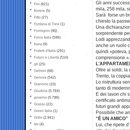
Gli anni successi
Fini
(821)
mila, 258 mila, 
fioriere
(5)
Sarà forse un b
Fitto
(27)
chiesto la passw
Fontana di Trevi
(1)
Una dichiarazion
Formigoni
(90)
sorprendente per
Forza Italia
(596)
Lodi apprezzando
frana
(9)
anche un ruolo c
Fratelli d'Italia
(291)
quindi «poteva, 
comprensione ».
Futuro e Libertà
(510)
L’APPARTAME
g8
(25)
Oltre ai soldi, l
Gelmini
(68)
Trento, la coppi
Genova
(542)
Lo ristruttura se
Giannino
(10)
tanto di moderni
Giustizia
(5.784)
E dei lavori chi 
governo
(5.799)
certificato antim
Grasso
(22)
futuri grandi appa
Green Italia
(1)
Possibile che a
Grillo
(2.941)
“È UN AMICO”
Lui, che ripete 
Idv
(4)