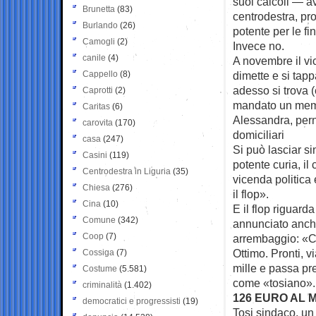
suoi calcoli — av
Brunetta
(83)
centrodestra, pr
Burlando
(26)
potente per le f
Camogli
(2)
Invece no.
canile
(4)
A novembre il vi
Cappello
(8)
dimette e si tapp
adesso si trova (
Caprotti
(2)
mandato un memo
Caritas
(6)
Alessandra, pern
carovita
(170)
domiciliari
casa
(247)
Si può lasciar si
Casini
(119)
potente curia, i
Centrodestra in Liguria
(35)
vicenda politica
Chiesa
(276)
il flop».
Cina
(10)
E il flop riguarda
Comune
(342)
annunciato anche 
Coop
(7)
arrembaggio: «Ch
Ottimo. Pronti, v
Cossiga
(7)
mille e passa pr
Costume
(5.581)
come «tosiano». 
criminalità
(1.402)
126 EURO AL 
democratici e progressisti
(19)
Tosi sindaco, un