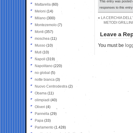
This entry was posted 
Mattarella
(60)
responses to this entr
Meloni
(14)
«
LA CERCHIA DELL’
Milano
(300)
METODI GRILLINI
Montezemolo
(7)
Monti
(357)
Leave a Rep
moschea
(11)
You must be
log
Musso
(10)
Muti
(10)
Napoli
(319)
Napolitano
(220)
no global
(5)
notte bianca
(3)
Nuovo Centrodestra
(2)
Obama
(11)
olimpiadi
(40)
Oliveri
(4)
Pannella
(29)
Papa
(33)
Parlamento
(1.428)