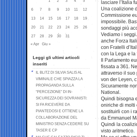
1
2
3
4
5
lasciare l’Italia
Una coalizione di
6
7
8
9
10
11
12
Commissione euro
13
14
15
16
17
18
19
impossibile. Bast
20
21
22
23
24
25
26
sondaggi più accr
Vediamo i seggi. 
27
28
29
30
31
anche Forza Ital
« Apr
Giu »
con Fratelli d’It
con la Lega e la 
Leggi gli ultimi articoli
Il Parlamento eu
inseriti
fissata a 361. Ne
attraverso il su
IL BLITZ DI SILVIA SALIS AL
von der Leyen, c
VIMINALE CHE SPIAZZA LA
Sicuramente non
PROPAGANDA SULLA
National.
“PERCEZIONE” DI IN-
Quindi bisogna el
SICUREZZA DEI SOVRANISTI:
oniriche di molti
SI FA RICEVERE DA
sostituirli con i
PIANTEDOSI E OTTIENE LA
da Emmanuel Mac
COLLABORAZIONE DEL
Quindi la coaliz
MINISTRO SENZA CEDERE SU
visto aritmetico.
TASER E CP
Ma se si offre un