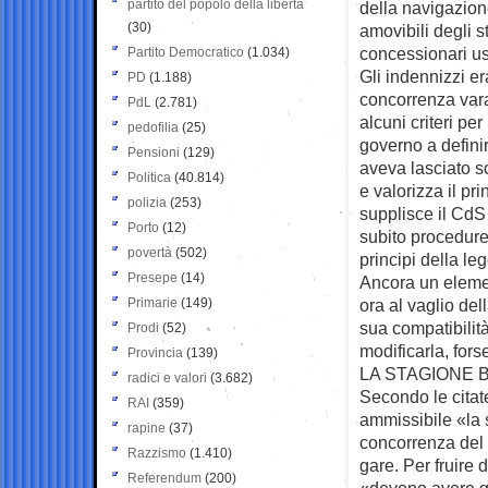
partito del popolo della libertà
della navigazion
(30)
amovibili degli 
concessionari us
Partito Democratico
(1.034)
Gli indennizzi er
PD
(1.188)
concorrenza vara
PdL
(2.781)
alcuni criteri pe
pedofilia
(25)
governo a definir
Pensioni
(129)
aveva lasciato s
Politica
(40.814)
e valorizza il pri
polizia
(253)
supplisce il CdS
Porto
(12)
subito procedure
povertà
(502)
principi della le
Presepe
(14)
Ancora un elemen
Primarie
(149)
ora al vaglio del
sua compatibilità
Prodi
(52)
modificarla, for
Provincia
(139)
LA STAGIONE 
radici e valori
(3.682)
Secondo le citat
RAI
(359)
ammissibile «la s
rapine
(37)
concorrenza del 
Razzismo
(1.410)
gare. Per fruire 
Referendum
(200)
«devono avere gi