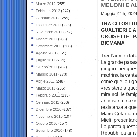
Marzo 2012
(255)
MELONI E A
Febbraio 2012
(247)
Maggio 27th, 2024
Gennaio 2012
(259)
TRA GLI OSPIT
Dicembre 2011
(223)
GUALTIERI E 
Novembre 2011
(267)
CROISETTE” P
Ottobre 2011
(283)
BIGMAMA
Settembre 2011
(268)
Agosto 2011
(155)
Trent’anni di lott
Luglio 2011
(204)
La grande parata
Giugno 2011
(262)
giugno, per que
Maggio 2011
(273)
madrina la canta
come quella Lgbt
Aprile 2011
(248)
«resistere a que
Marzo 2011
(255)
mira noi, le fami
Febbraio 2011
(233)
antidiscriminazio
Gennaio 2011
(253)
resistenza a ques
Dicembre 2010
(237)
Mario Colamarino
Novembre 2010
(187)
Mieli, presentand
Ottobre 2010
(157)
La parata quest’
Settembre 2010
(148)
Repubblica arriv