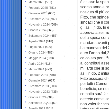
è chiara: la spen
Marzo 2025
(561)
scorso anno e no
Febbraio 2025
(351)
ricevuto di più co
Gennaio 2025
(640)
Fitto, che sping
Dicembre 2024
(607)
sindaci che il co
Novembre 2024
(609)
gli asili nido. In
Ottobre 2024
(668)
approvata sei mes
Settembre 2024
(457)
della spesa corre
Agosto 2024
(618)
mandare avanti pro
Luglio 2024
(429)
La manovra del 20
euro l’anno dal 2
Giugno 2024
(481)
calcolato per il
Maggio 2024
(633)
ai contributi ass
Aprile 2024
(618)
miliardi che si s
Marzo 2024
(473)
asili nido, 2 mili
Febbraio 2024
(588)
Fitto assicura c
Gennaio 2024
(627)
per tutti i Comu
Dicembre 2023
(503)
beneficio, ce ne 
Novembre 2023
(435)
compito sarà far 
Ottobre 2023
(604)
decreto come las
Settembre 2023
(460)
non voler far sco
Agosto 2023
(641)
I sindaci di cent