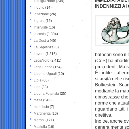
Immigrazione
(734)
INDENNIZZI A
indulto
(14)
inflazione
(26)
Ingroia
(15)
Interviste
(16)
la casta
(1.394)
La Destra
(45)
La Sapienza
(5)
Lavoro
(1.316)
balneari sono ill
(CdS) ha ribadit
LegaNord
(2.411)
precedenti. Ma st
Letta Enrico
(154)
È inutile – affer
Liberi e Uguali
(10)
scarsità delle ri
Libia
(68)
Bolkestein. Scar
Libri
(33)
mediante la mapp
Liguria Futurista
(25)
dimostrasse che «
mafia
(543)
norme che attua
manifesto
(7)
riguardano tutti 
Margherita
(16)
direttiva.
Maroni
(171)
Inoltre, anche o
generalmente sc
Mastella
(16)