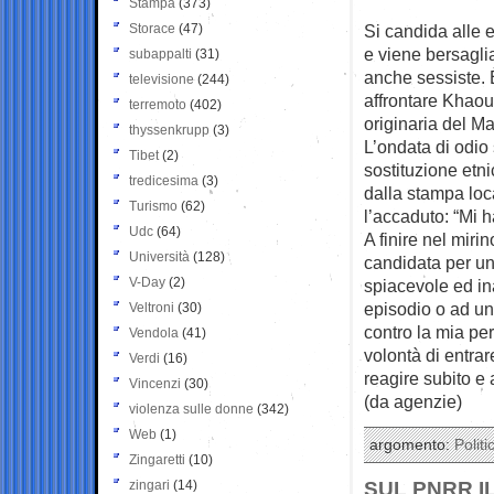
Stampa
(373)
Storace
(47)
Si candida alle 
e viene bersaglia
subappalti
(31)
anche sessiste. 
televisione
(244)
affrontare Khao
terremoto
(402)
originaria del M
thyssenkrupp
(3)
L’ondata di odio 
Tibet
(2)
sostituzione etnic
tredicesima
(3)
dalla stampa loc
Turismo
(62)
l’accaduto: “Mi h
Udc
(64)
A finire nel mirin
Università
(128)
candidata per un 
V-Day
(2)
spiacevole ed in
episodio o ad una
Veltroni
(30)
contro la mia pe
Vendola
(41)
volontà di entrar
Verdi
(16)
reagire subito e 
Vincenzi
(30)
(da agenzie)
violenza sulle donne
(342)
Web
(1)
argomento:
Politi
Zingaretti
(10)
zingari
(14)
SUL PNRR I