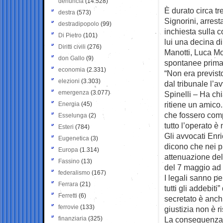
denuncia
(14.528)
È durato circa tr
destra
(573)
Signorini, arrest
destradipopolo
(99)
inchiesta sulla c
Di Pietro
(101)
lui una decina 
Diritti civili
(276)
Manotti, Luca Mo
don Gallo
(9)
spontanee prima 
economia
(2.331)
“Non era previsto
elezioni
(3.303)
dal tribunale l’a
emergenza
(3.077)
Spinelli – Ha ch
ritiene un amico
Energia
(45)
che fossero comp
Esselunga
(2)
tutto l’operato è
Esteri
(784)
Gli avvocati Enr
Eugenetica
(3)
dicono che nei p
Europa
(1.314)
attenuazione dell
Fassino
(13)
del 7 maggio ad 
federalismo
(167)
I legali sanno pe
Ferrara
(21)
tutti gli addebiti
Ferretti
(6)
secretato è anch
ferrovie
(133)
giustizia non è r
finanziaria
(325)
La conseguenza 