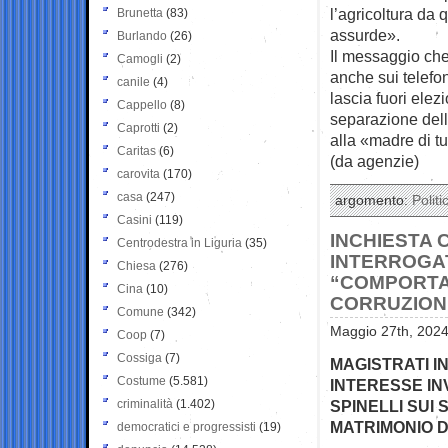
l’agricoltura da 
Brunetta
(83)
assurde».
Burlando
(26)
Il messaggio che 
Camogli
(2)
anche sui telefoni
canile
(4)
lascia fuori elez
Cappello
(8)
separazione dell
Caprotti
(2)
alla «madre di tu
Caritas
(6)
(da agenzie)
carovita
(170)
casa
(247)
argomento:
Politi
Casini
(119)
INCHIESTA 
Centrodestra in Liguria
(35)
INTERROGA
Chiesa
(276)
“COMPORTA
Cina
(10)
CORRUZION
Comune
(342)
Maggio 27th, 2024
Coop
(7)
Cossiga
(7)
MAGISTRATI I
Costume
(5.581)
INTERESSE IN
criminalità
(1.402)
SPINELLI SUI
MATRIMONIO D
democratici e progressisti
(19)