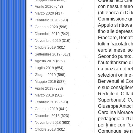
con nessun euro
Aprile 2020
(643)
(all’epoca di Di
Marzo 2020
(437)
Commissione graz
Febbraio 2020
(593)
Appulo si ritrova
Gennaio 2020
(596)
fino alle depres
Dicembre 2019
(542)
Fraccaro, Bonafe
Novembre 2019
(316)
tutti miracolati 
Ottobre 2019
(631)
euro al mese, so
Settembre 2019
(617)
Secondo punto: s
Agosto 2019
(639)
l’autoritarismo di
Luglio 2019
(654)
da piazzare dire
selezioni online 
Giugno 2019
(598)
Benvenuti al Cont
Maggio 2019
(527)
e suo consiglier
Aprile 2019
(383)
Reddito di Cittad
Marzo 2019
(562)
Superbonus), Con
Febbraio 2019
(598)
Giuseppe Antoci,
Gennaio 2019
(641)
Carolina Morace. 
Dicembre 2018
(623)
pedagogia all’Un
Novembre 2018
(603)
per finire con l’
Ottobre 2018
(631)
Comunque, se nel