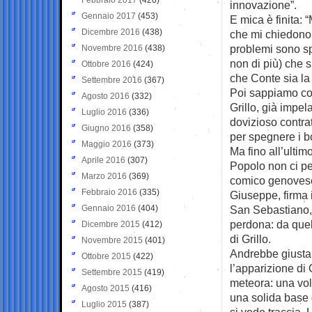
innovazione”.
Gennaio 2017
(453)
E mica è finita: 
Dicembre 2016
(438)
che mi chiedono d
problemi sono sp
Novembre 2016
(438)
non di più) che s
Ottobre 2016
(424)
che Conte sia la
Settembre 2016
(367)
Poi sappiamo come
Agosto 2016
(332)
Grillo, già impel
Luglio 2016
(336)
dovizioso contrat
Giugno 2016
(358)
per spegnere i bo
Maggio 2016
(373)
Ma fino all’ultim
Aprile 2016
(307)
Popolo non ci pe
Marzo 2016
(369)
comico genovese.
Febbraio 2016
(335)
Giuseppe, firma i
Gennaio 2016
(404)
San Sebastiano,
perdona: da quel 
Dicembre 2015
(412)
di Grillo.
Novembre 2015
(401)
Andrebbe giusta
Ottobre 2015
(422)
l’apparizione di
Settembre 2015
(419)
meteora: una vol
Agosto 2015
(416)
una solida base d
Luglio 2015
(387)
si vede traccia. 