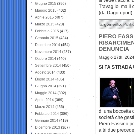
Giugno 2015
(396)
Travaglio, ma il 
Maggio 2015
(402)
(da Dagoreport)
Aprile 2015
(407)
Marzo 2015
(428)
argomento:
Politi
Febbraio 2015
(417)
PIERO FASS
Gennaio 2015
(434)
RISARCIMEN
Dicembre 2014
(454)
DENUNCIA
Novembre 2014
(437)
Maggio 27th, 2024
Ottobre 2014
(440)
Settembre 2014
(450)
SI FA STRADA
Agosto 2014
(433)
Luglio 2014
(436)
Giugno 2014
(391)
Maggio 2014
(392)
Aprile 2014
(389)
Marzo 2014
(436)
di una boccetta d
Febbraio 2014
(386)
società che gesti
Gennaio 2014
(419)
Piero Fassino po
Dicembre 2013
(367)
altri due preced