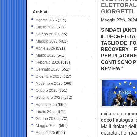
ELETTORALE
GIORGETTI
Archivi
Maggio 27th, 2024
Agosto 2026
(119)
Luglio 2026
(613)
SINDACI (ANC
Giugno 2026
(545)
IL DECRETO A
Maggio 2026
(402)
TAGLIO DEI F
Aprile 2026
(591)
RECOVERY – F
PER PLACARE L
Marzo 2026
(641)
CONTI SONO P
Febbraio 2026
(617)
REVIEW”
Gennaio 2026
(652)
Dicembre 2025
(627)
Novembre 2025
(668)
Ottobre 2025
(651)
Settembre 2025
(662)
Agosto 2025
(669)
Luglio 2025
(671)
evitare un nuov
Giugno 2025
(573)
dopo l’autogoal 
Maggio 2025
(591)
Ma il titolare de
decreto che ripart
Aprile 2025
(622)