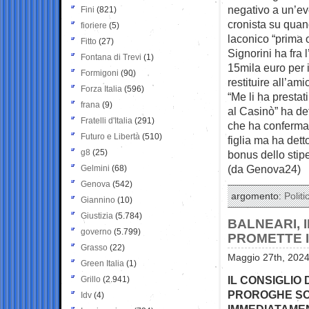
negativo a un’ev
Fini
(821)
cronista su quand
fioriere
(5)
laconico “prima o
Fitto
(27)
Signorini ha fra 
Fontana di Trevi
(1)
15mila euro per i
Formigoni
(90)
restituire all’am
Forza Italia
(596)
“Me li ha prestat
frana
(9)
al Casinò” ha de
Fratelli d'Italia
(291)
che ha confermato
Futuro e Libertà
(510)
figlia ma ha dett
g8
(25)
bonus dello stip
(da Genova24)
Gelmini
(68)
Genova
(542)
argomento:
Politi
Giannino
(10)
Giustizia
(5.784)
BALNEARI, 
governo
(5.799)
PROMETTE I
Grasso
(22)
Maggio 27th, 2024
Green Italia
(1)
IL CONSIGLIO 
Grillo
(2.941)
PROROGHE SON
Idv
(4)
IMMEDIATAMEN