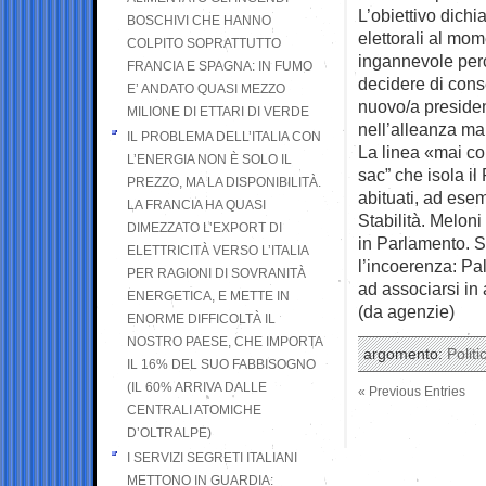
L’obiettivo dichi
BOSCHIVI CHE HANNO
elettorali al mom
COLPITO SOPRATTUTTO
ingannevole perc
FRANCIA E SPAGNA: IN FUMO
decidere di cons
E’ ANDATO QUASI MEZZO
nuovo/a presiden
MILIONE DI ETTARI DI VERDE
nell’alleanza ma
IL PROBLEMA DELL’ITALIA CON
La linea «mai con
L’ENERGIA NON È SOLO IL
sac” che isola il
PREZZO, MA LA DISPONIBILITÀ.
abituati, ad ese
LA FRANCIA HA QUASI
Stabilità. Meloni 
DIMEZZATO L’EXPORT DI
in Parlamento. S
ELETTRICITÀ VERSO L’ITALIA
l’incoerenza: Pa
PER RAGIONI DI SOVRANITÀ
ad associarsi in a
ENERGETICA, E METTE IN
(da agenzie)
ENORME DIFFICOLTÀ IL
NOSTRO PAESE, CHE IMPORTA
argomento:
Politi
IL 16% DEL SUO FABBISOGNO
(IL 60% ARRIVA DALLE
« Previous Entries
CENTRALI ATOMICHE
D’OLTRALPE)
I SERVIZI SEGRETI ITALIANI
METTONO IN GUARDIA: