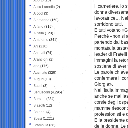
Aborto
(20)
Il cameriere, lo 
Acca Larentia
(2)
donna diversame
Alcool
(3)
lavoratrice… Nello
Alemanno
(150)
sorridono tutti.
Alfano
(315)
E tutti votano «
Alitalia
(123)
Perché «non si a
Ambiente
(341)
partendo dal bas
AN
(210)
montata la testa»
Animali
(74)
leader di Fratelli
Arancioni
(2)
immagini la reto
sostiene di aver f
arte
(175)
Le parole chiave
Attentato
(329)
confermare il co
Auguri
(13)
Giorgia».
Batini
(3)
Nell’Italia imma
Berlusconi
(4.295)
anche se mai las
Bersani
(234)
corsie degli ospe
Biasotti
(12)
mamme riescono a
Boldrini
(4)
professionisti e 
Bossi
(1.221)
E la presidente d
Brambilla
(38)
delle donne. Le p