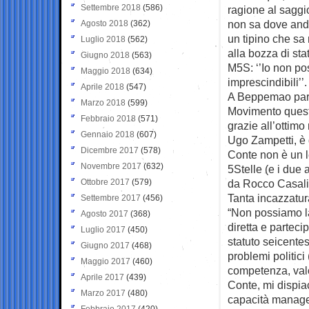
Settembre 2018
(586)
ragione al saggi
non sa dove anda
Agosto 2018
(362)
un tipino che sa 
Luglio 2018
(562)
alla bozza di sta
Giugno 2018
(563)
M5S: ‘’Io non po
Maggio 2018
(634)
imprescindibili’’.
Aprile 2018
(547)
A Beppemao partì
Marzo 2018
(599)
Movimento quest
Febbraio 2018
(571)
grazie all’ottimo
Gennaio 2018
(607)
Ugo Zampetti, è 
Dicembre 2017
(578)
Conte non è un le
Novembre 2017
(632)
5Stelle (e i due 
Ottobre 2017
(579)
da Rocco Casali
Tanta incazzatur
Settembre 2017
(456)
“Non possiamo l
Agosto 2017
(368)
diretta e parteci
Luglio 2017
(450)
statuto seicentes
Giugno 2017
(468)
problemi politici 
Maggio 2017
(460)
competenza, valo
Aprile 2017
(439)
Conte, mi dispiac
Marzo 2017
(480)
capacità manager
Febbraio 2017
(420)