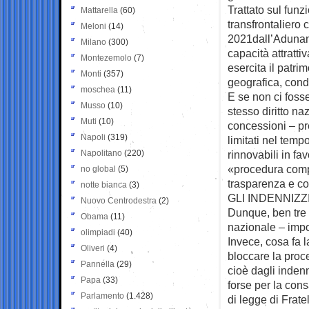
Trattato sul funz
Mattarella
(60)
transfrontaliero 
Meloni
(14)
2021dall’Adunan
Milano
(300)
capacità attratti
Montezemolo
(7)
esercita il patr
Monti
(357)
geografica, condi
moschea
(11)
E se non ci fosse
Musso
(10)
stesso diritto na
Muti
(10)
concessioni – pr
Napoli
(319)
limitati nel tem
Napolitano
(220)
rinnovabili in f
«procedura compar
no global
(5)
trasparenza e c
notte bianca
(3)
GLI INDENNIZZ
Nuovo Centrodestra
(2)
Dunque, ben tre n
Obama
(11)
nazionale – impo
olimpiadi
(40)
Invece, cosa fa
Oliveri
(4)
bloccare la proce
Pannella
(29)
cioè dagli indenn
Papa
(33)
forse per la con
Parlamento
(1.428)
di legge di Frate