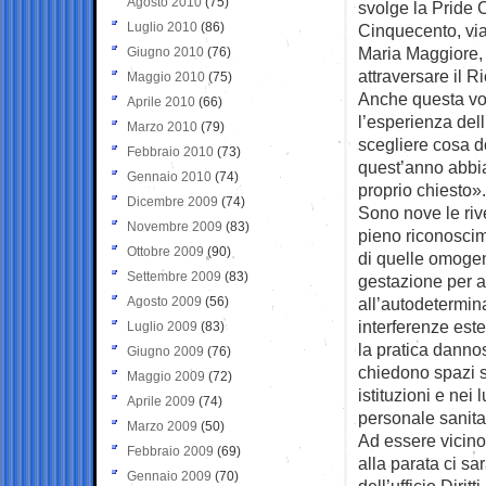
Agosto 2010
(75)
svolge la Pride 
Luglio 2010
(86)
Cinquecento, via
Maria Maggiore, 
Giugno 2010
(76)
attraversare il R
Maggio 2010
(75)
Anche questa vol
Aprile 2010
(66)
l’esperienza del
Marzo 2010
(79)
scegliere cosa d
Febbraio 2010
(73)
quest’anno abbi
Gennaio 2010
(74)
proprio chiesto».
Dicembre 2009
(74)
Sono nove le riv
Novembre 2009
(83)
pieno riconoscime
Ottobre 2009
(90)
di quelle omogeni
Settembre 2009
(83)
gestazione per alt
Agosto 2009
(56)
all’autodetermin
interferenze est
Luglio 2009
(83)
la pratica dannosa
Giugno 2009
(76)
chiedono spazi si
Maggio 2009
(72)
istituzioni e ne
Aprile 2009
(74)
personale sanita
Marzo 2009
(50)
Ad essere vicino
Febbraio 2009
(69)
alla parata ci sa
Gennaio 2009
(70)
dell’ufficio Diri