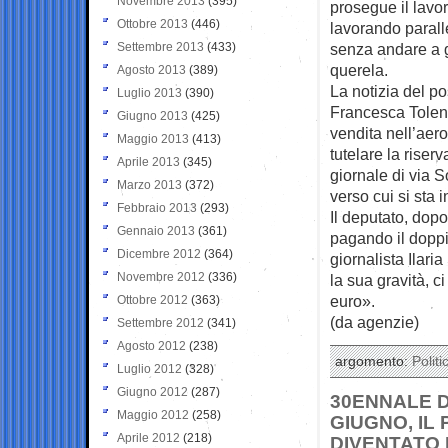
Novembre 2013
(395)
prosegue il lavor
Ottobre 2013
(446)
lavorando paralle
Settembre 2013
(433)
senza andare a g
querela.
Agosto 2013
(389)
La notizia del po
Luglio 2013
(390)
Francesca Tolent
Giugno 2013
(425)
vendita nell’aero
Maggio 2013
(413)
tutelare la riser
Aprile 2013
(345)
giornale di via S
Marzo 2013
(372)
verso cui si sta i
Febbraio 2013
(293)
Il deputato, dop
Gennaio 2013
(361)
pagando il doppio
Dicembre 2012
(364)
giornalista Ilari
Novembre 2012
(336)
la sua gravità, c
euro».
Ottobre 2012
(363)
(da agenzie)
Settembre 2012
(341)
Agosto 2012
(238)
argomento:
Politi
Luglio 2012
(328)
Giugno 2012
(287)
30ENNALE D
Maggio 2012
(258)
GIUGNO, IL
Aprile 2012
(218)
DIVENTATO 