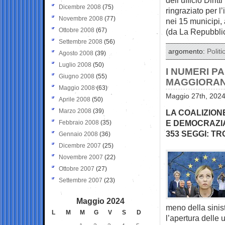
Dicembre 2008
(75)
ringraziato per l
Novembre 2008
(77)
nei 15 municipi, 
Ottobre 2008
(67)
(da La Repubbli
Settembre 2008
(56)
argomento:
Politi
Agosto 2008
(39)
Luglio 2008
(50)
I NUMERI P
Giugno 2008
(55)
MAGGIORANZ
Maggio 2008
(63)
Maggio 27th, 2024
Aprile 2008
(50)
Marzo 2008
(39)
LA COALIZION
E DEMOCRAZIA
Febbraio 2008
(35)
353 SEGGI: T
Gennaio 2008
(36)
Dicembre 2007
(25)
Novembre 2007
(22)
Ottobre 2007
(27)
Settembre 2007
(23)
Maggio 2024
meno della sinis
L
M
M
G
V
S
D
l’apertura delle 