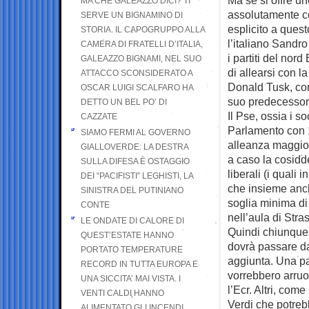
MA CHE GALEAZZO DICI? TI
assolutamente con
SERVE UN BIGNAMINO DI
esplicito a ques
STORIA. IL CAPOGRUPPO ALLA
l’italiano Sandr
CAMERA DI FRATELLI D’ITALIA,
i partiti del nor
GALEAZZO BIGNAMI, NEL SUO
di allearsi con l
ATTACCO SCONSIDERATO A
Donald Tusk, cons
OSCAR LUIGI SCALFARO HA
suo predecessore 
DETTO UN BEL PO’ DI
Il Pse, ossia i s
CAZZATE
Parlamento con 1
SIAMO FERMI AL GOVERNO
alleanza maggior
GIALLOVERDE: LA DESTRA
a caso la cosidde
SULLA DIFESA È OSTAGGIO
liberali (i quali
DEI “PACIFISTI” LEGHISTI, LA
che insieme anc
SINISTRA DEL PUTINIANO
soglia minima di
CONTE
nell’aula di Stra
LE ONDATE DI CALORE DI
Quindi chiunque 
QUEST’ESTATE HANNO
dovrà passare d
PORTATO TEMPERATURE
aggiunta. Una pa
RECORD IN TUTTA EUROPA E
vorrebbero arruol
UNA SICCITA’ MAI VISTA. I
l’Ecr. Altri, come
VENTI CALDI HANNO
Verdi che potreb
ALIMENTATO GLI INCENDI