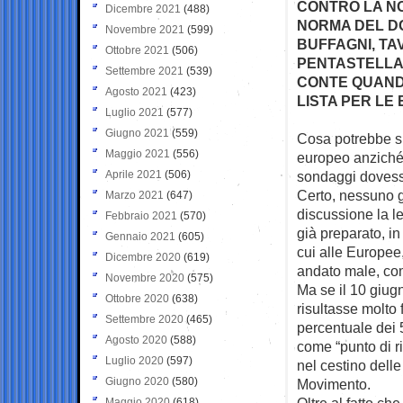
CONTRO LA N
Dicembre 2021
(488)
NORMA DEL D
Novembre 2021
(599)
BUFFAGNI, TA
Ottobre 2021
(506)
PENTASTELLAT
Settembre 2021
(539)
CONTE QUANDO
Agosto 2021
(423)
LISTA PER LE
Luglio 2021
(577)
Giugno 2021
(559)
Cosa potrebbe s
Maggio 2021
(556)
europeo anziché 
Aprile 2021
(506)
sondaggi dovesse
Certo, nessuno gr
Marzo 2021
(647)
discussione la l
Febbraio 2021
(570)
già preparato, in
Gennaio 2021
(605)
cui alle Europee
Dicembre 2020
(619)
andato male, com
Novembre 2020
(575)
Ma se il 10 giugn
Ottobre 2020
(638)
risultasse molto 
Settembre 2020
(465)
percentuale dei 5
Agosto 2020
(588)
come “punto di ri
Luglio 2020
(597)
nel cestino delle
Giugno 2020
(580)
Movimento.
Oltre al fatto ch
Maggio 2020
(618)