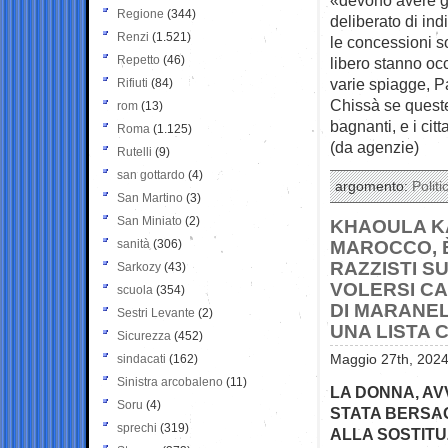
Regione
(344)
deliberato di indi
Renzi
(1.521)
le concessioni so
Repetto
(46)
libero stanno oc
varie spiagge, Pa
Rifiuti
(84)
Chissà se queste 
rom
(13)
bagnanti, e i cit
Roma
(1.125)
(da agenzie)
Rutelli
(9)
san gottardo
(4)
argomento:
Politi
San Martino
(3)
San Miniato
(2)
KHAOULA KA
sanità
(306)
MAROCCO, È
RAZZISTI SU
Sarkozy
(43)
VOLERSI CA
scuola
(354)
DI MARANEL
Sestri Levante
(2)
UNA LISTA C
Sicurezza
(452)
sindacati
(162)
Maggio 27th, 2024
Sinistra arcobaleno
(11)
LA DONNA, AV
Soru
(4)
STATA BERSAG
sprechi
(319)
ALLA SOSTITU