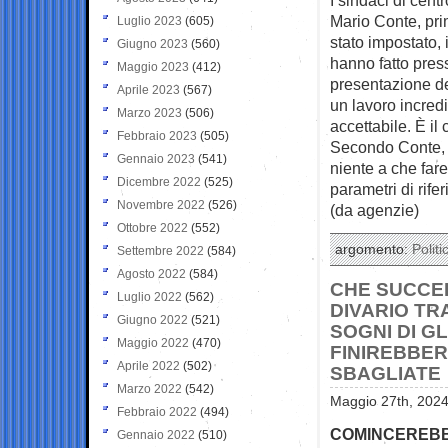
Mario Conte, prim
Luglio 2023
(605)
stato impostato,
Giugno 2023
(560)
hanno fatto pres
Maggio 2023
(412)
presentazione dei
Aprile 2023
(567)
un lavoro incredi
Marzo 2023
(506)
accettabile. È il
Febbraio 2023
(505)
Secondo Conte, 
Gennaio 2023
(541)
niente a che fare
Dicembre 2022
(525)
parametri di rife
Novembre 2022
(526)
(da agenzie)
Ottobre 2022
(552)
argomento:
Politi
Settembre 2022
(584)
Agosto 2022
(584)
CHE SUCCED
Luglio 2022
(562)
DIVARIO TR
Giugno 2022
(521)
SOGNI DI G
Maggio 2022
(470)
FINIREBBER
Aprile 2022
(502)
SBAGLIATE
Marzo 2022
(542)
Maggio 27th, 2024
Febbraio 2022
(494)
COMINCEREBBE
Gennaio 2022
(510)