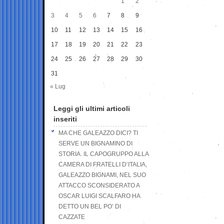
1
2
3
4
5
6
7
8
9
10
11
12
13
14
15
16
17
18
19
20
21
22
23
24
25
26
27
28
29
30
31
« Lug
Leggi gli ultimi articoli
inseriti
MA CHE GALEAZZO DICI? TI
SERVE UN BIGNAMINO DI
STORIA. IL CAPOGRUPPO ALLA
CAMERA DI FRATELLI D’ITALIA,
GALEAZZO BIGNAMI, NEL SUO
ATTACCO SCONSIDERATO A
OSCAR LUIGI SCALFARO HA
DETTO UN BEL PO’ DI
CAZZATE