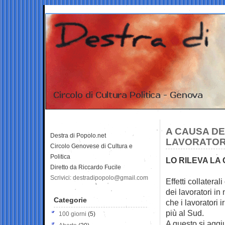
A CAUSA DEL
Destra di Popolo.net
LAVORATORI
Circolo Genovese di Cultura e
Politica
LO RILEVA LA C
Diretto da Riccardo Fucile
Scrivici: destradipopolo@gmail.com
Effetti collatera
dei lavoratori in
Categorie
che i lavoratori i
più al Sud.
100 giorni
(5)
A questo si aggiu