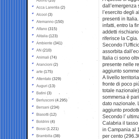
Aborto
(20)
dall’emergenza s
Acca Larentia
(2)
l’esercito degli a
Alcool
(3)
presenti in Italia
Alemanno
(150)
infatti, entro la 
Alfano
(315)
addetti rischiano
Alitalia
(123)
riferisce la Cgia.
Ambiente
(341)
Secondo l’Uffici
AN
(210)
assorbita dall’e
Italia ci sono olt
Animali
(74)
presente nelle r
Arancioni
(2)
aggiunto somme
arte
(175)
A livello territo
Attentato
(329)
fronte di poco pi
Auguri
(13)
totale nazionale
Batini
(3)
sommersa è pari 
Berlusconi
(4.295)
dato nazionale. 
Bersani
(234)
aggiunto prodott
Biasotti
(12)
Secondo l’ ultima
Boldrini
(4)
Calabria il tasso
Bossi
(1.221)
in Campania al 19
per cento (296.30
Brambilla
(38)