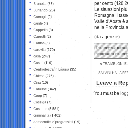
per cento (428.2
Brunetta
(83)
Le situazioni più
Burlando
(26)
Romagna il tasso 
Camogli
(2)
Valle d’Aosta è a
canile
(4)
nella Provincia 
Cappello
(8)
(da agenzie)
Caprotti
(2)
Caritas
(6)
This entry was posted 
carovita
(170)
responses to this entr
casa
(247)
Casini
(119)
«
TRA MELONI E 
Centrodestra in Liguria
(35)
SALVINI HA LA F
Chiesa
(276)
Leave a Rep
Cina
(10)
Comune
(342)
You must be
log
Coop
(7)
Cossiga
(7)
Costume
(5.581)
criminalità
(1.402)
democratici e progressisti
(19)