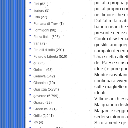
poi alla propria 
Fini
(821)
poi al proprio co
fioriere
(5)
nel timore che un
Fitto
(27)
Dall’altro lato a
Fontana di Trevi
(1)
hanno neanche vi
Formigoni
(90)
presunte certezze
Forza Italia
(596)
Contro il sistema
frana
(9)
giustificano queg
Fratelli d'Italia
(291)
campato decenn
Una scelta altret
Futuro e Libertà
(510)
del Paese si ris
g8
(25)
idee ( e pure pu
Gelmini
(68)
Mentre scivolano 
Genova
(542)
continua a vivere
Giannino
(10)
sulle magliette m
Giustizia
(5.784)
ideali.
governo
(5.799)
Vittime anch’ess
Grasso
(22)
Ma quando destra
Green Italia
(1)
Magari le seggio
Grillo
(2.941)
sedersi intorno 
Sicuramente ne us
Idv
(4)