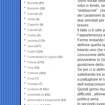
Sono volate sedi
Brunetta
(83)
roba in fondo, se
Burlando
(26)
“antifascisti” ch
Camogli
(2)
dei carabinieri d
canile
(4)
due arrestati per
Cappello
(8)
lesioni.
Il fatto ci è uti
Caprotti
(2)
l’appartenenza al
Caritas
(6)
Fermo restando 
carovita
(170)
definire quella o
casa
(247)
Intanto uno che 
Casini
(119)
concezione dello 
Centrodestra in Liguria
(35)
provvedere lo Sta
Chiesa
(276)
giustiziere della 
Cina
(10)
Se poi ci si defi
Comune
(342)
saltellando tra s
Coop
(7)
a pattugliare le s
dell’extracomunit
Cossiga
(7)
Quindi girino mun
Costume
(5.581)
difficoltà , altr
criminalità
(1.402)
politica seria.
democratici e progressisti
(19)
In secondo luogo 