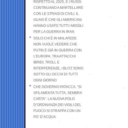
RISPETTO AL 2025, E I RUSSI
CONTINUANO A MARTELLARE
CON LE STRAGI DI CIVILI. IL
GUAIO È CHE GLI AMERICANI
HANNO USATO TUTTI I MISSILI
PER LA GUERRA IN IRAN
SOLO CHI È IN MALAFEDE
NON VUOLE VEDERE CHE
PUTIN È GIÀ IN GUERRA CON
L’EUROPA: TRA ATTACCHI
IBRIDI, TROLL E
INTERFERENZE, I BLITZ SONO
SOTTO GLI OCCHI DI TUTTI
OGNI GIORNO
CHE GOVERNO PATACCA. “SI
SFILAMENTA TUTTA, SEMBRA
CARTA”. LA NUOVA POLO
D’ORDINANZA DEI VIGILI DEL
FUOCO SI STRAPPA CON UN
PO’ D’ACQUA