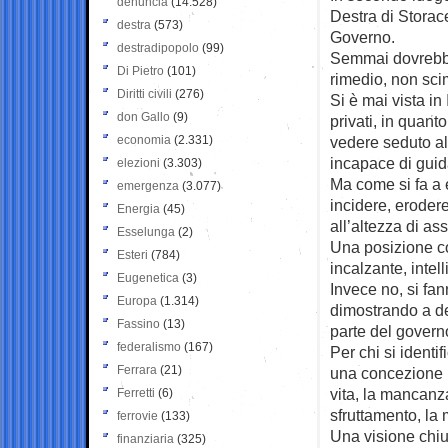
denuncia
(14.528)
Destra di Storac
destra
(573)
Governo.
destradipopolo
(99)
Semmai dovrebbe 
Di Pietro
(101)
rimedio, non scim
Diritti civili
(276)
Si è mai vista in
don Gallo
(9)
privati, in quan
economia
(2.331)
vedere seduto al
incapace di guid
elezioni
(3.303)
Ma come si fa a 
emergenza
(3.077)
incidere, eroder
Energia
(45)
all’altezza di as
Esselunga
(2)
Una posizione c
Esteri
(784)
incalzante, intell
Eugenetica
(3)
Invece no, si fan
Europa
(1.314)
dimostrando a des
Fassino
(13)
parte del governo
federalismo
(167)
Per chi si identi
Ferrara
(21)
una concezione p
vita, la mancanza 
Ferretti
(6)
sfruttamento, la
ferrovie
(133)
Una visione chiu
finanziaria
(325)