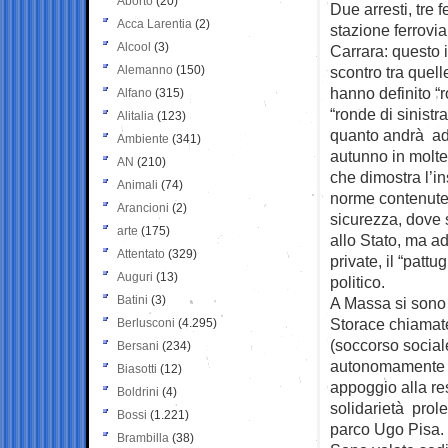
Aborto
(20)
Due arresti, tre 
Acca Larentia
(2)
stazione ferrovi
Alcool
(3)
Carrara: questo i
Alemanno
(150)
scontro tra quell
hanno definito “r
Alfano
(315)
“ronde di sinistra
Alitalia
(123)
quanto andrà ad
Ambiente
(341)
autunno in molte
AN
(210)
che dimostra l’i
Animali
(74)
norme contenute
Arancioni
(2)
sicurezza, dove
arte
(175)
allo Stato, ma a
Attentato
(329)
private, il “patt
Auguri
(13)
politico.
Batini
(3)
A Massa si sono f
Storace chiamate
Berlusconi
(4.295)
(soccorso social
Bersani
(234)
autonomamente la 
Biasotti
(12)
appoggio alla re
Boldrini
(4)
solidarietà prole
Bossi
(1.221)
parco Ugo Pisa.
Brambilla
(38)