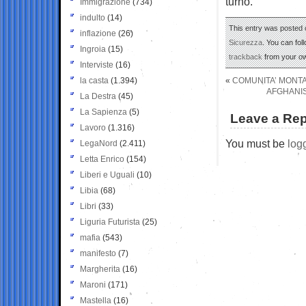
turno.
Immigrazione
(734)
indulto
(14)
This entry was posted o
inflazione
(26)
Sicurezza
. You can fol
Ingroia
(15)
trackback
from your ow
Interviste
(16)
la casta
(1.394)
«
COMUNITA’ MONTAN
AFGHANIS
La Destra
(45)
La Sapienza
(5)
Leave a Rep
Lavoro
(1.316)
You must be
log
LegaNord
(2.411)
Letta Enrico
(154)
Liberi e Uguali
(10)
Libia
(68)
Libri
(33)
Liguria Futurista
(25)
mafia
(543)
manifesto
(7)
Margherita
(16)
Maroni
(171)
Mastella
(16)