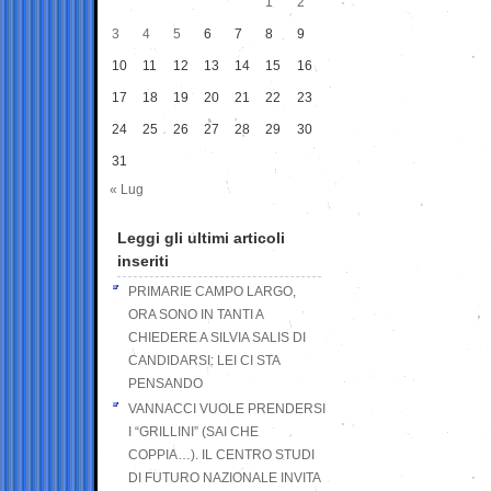
1
2
3
4
5
6
7
8
9
10
11
12
13
14
15
16
17
18
19
20
21
22
23
24
25
26
27
28
29
30
31
« Lug
Leggi gli ultimi articoli
inseriti
PRIMARIE CAMPO LARGO,
ORA SONO IN TANTI A
CHIEDERE A SILVIA SALIS DI
CANDIDARSI: LEI CI STA
PENSANDO
VANNACCI VUOLE PRENDERSI
I “GRILLINI” (SAI CHE
COPPIA…). IL CENTRO STUDI
DI FUTURO NAZIONALE INVITA