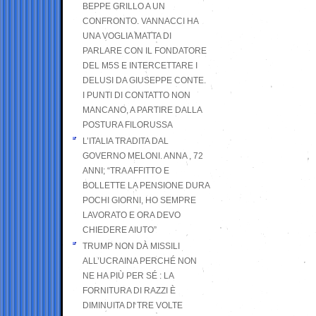
BEPPE GRILLO A UN
CONFRONTO. VANNACCI HA
UNA VOGLIA MATTA DI
PARLARE CON IL FONDATORE
DEL M5S E INTERCETTARE I
DELUSI DA GIUSEPPE CONTE.
I PUNTI DI CONTATTO NON
MANCANO, A PARTIRE DALLA
POSTURA FILORUSSA
L’ITALIA TRADITA DAL
GOVERNO MELONI. ANNA , 72
ANNI; “TRA AFFITTO E
BOLLETTE LA PENSIONE DURA
POCHI GIORNI, HO SEMPRE
LAVORATO E ORA DEVO
CHIEDERE AIUTO”
TRUMP NON DÀ MISSILI
ALL’UCRAINA PERCHÉ NON
NE HA PIÙ PER SÉ : LA
FORNITURA DI RAZZI È
DIMINUITA DI TRE VOLTE