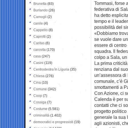
Tommasi, forse a
Brunetta
(83)
federativa di Sa
Burlando
(26)
ha detto esplicit
Camogli
(2)
tempo e il leader
canile
(4)
possibilità del s
Cappello
(8)
«Dobbiamo trovar
Caprotti
(2)
se vuole dare un
Caritas
(6)
essere di centro 
carovita
(170)
squadra. Il feder
casa
(247)
colpo a Sala, un
La prima criticit
Casini
(119)
renziana dal suo
Centrodestra in Liguria
(35)
un’assessora di 
Chiesa
(276)
comunale, c’è Gi
Cina
(10)
smottamenti a P
Comune
(342)
Con Azione, ci so
Coop
(7)
Calenda è per su
Cossiga
(7)
contatti che ci so
Costume
(5.581)
progetto politico 
criminalità
(1.402)
generale la sua 
democratici e progressisti
(19)
agli azionisti, 