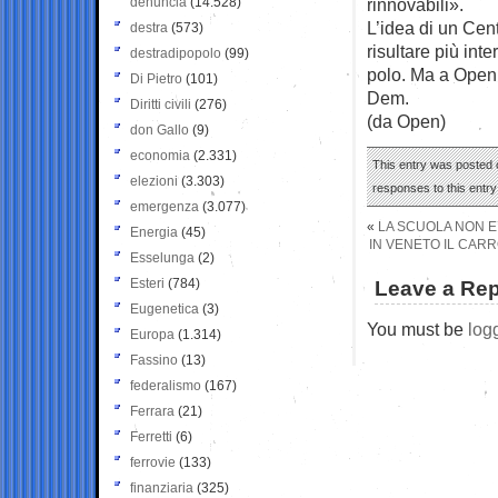
denuncia
(14.528)
rinnovabili».
L’idea di un Cen
destra
(573)
risultare più int
destradipopolo
(99)
polo. Ma a Open r
Di Pietro
(101)
Dem.
Diritti civili
(276)
(da Open)
don Gallo
(9)
economia
(2.331)
This entry was posted 
elezioni
(3.303)
responses to this entr
emergenza
(3.077)
«
LA SCUOLA NON E
Energia
(45)
IN VENETO IL CAR
Esselunga
(2)
Esteri
(784)
Leave a Rep
Eugenetica
(3)
You must be
log
Europa
(1.314)
Fassino
(13)
federalismo
(167)
Ferrara
(21)
Ferretti
(6)
ferrovie
(133)
finanziaria
(325)