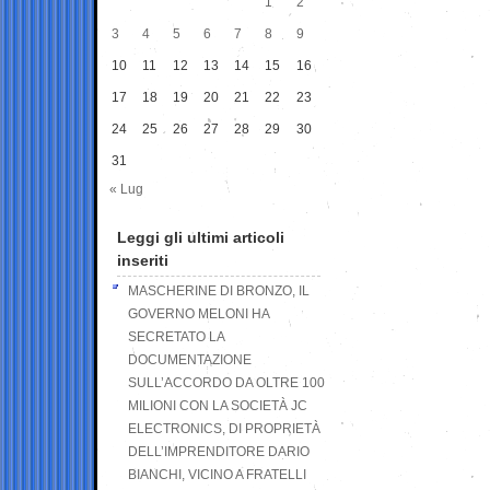
1
2
3
4
5
6
7
8
9
10
11
12
13
14
15
16
17
18
19
20
21
22
23
24
25
26
27
28
29
30
31
« Lug
Leggi gli ultimi articoli
inseriti
MASCHERINE DI BRONZO, IL
GOVERNO MELONI HA
SECRETATO LA
DOCUMENTAZIONE
SULL’ACCORDO DA OLTRE 100
MILIONI CON LA SOCIETÀ JC
ELECTRONICS, DI PROPRIETÀ
DELL’IMPRENDITORE DARIO
BIANCHI, VICINO A FRATELLI