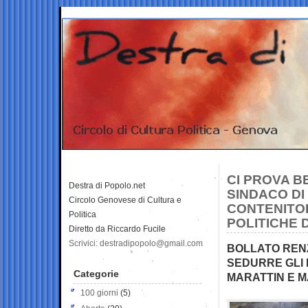
CI PROVA B
Destra di Popolo.net
SINDACO D
Circolo Genovese di Cultura e
CONTENITOR
Politica
POLITICHE 
Diretto da Riccardo Fucile
Scrivici: destradipopolo@gmail.com
BOLLATO RENZ
SEDURRE GLI 
Categorie
MARATTIN E 
100 giorni
(5)