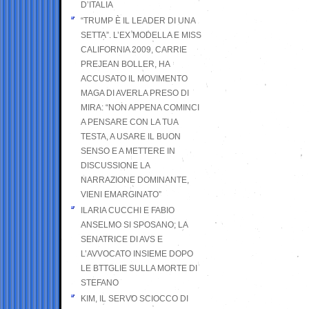
D’ITALIA
“TRUMP È IL LEADER DI UNA
SETTA”. L’EX MODELLA E MISS
CALIFORNIA 2009, CARRIE
PREJEAN BOLLER, HA
ACCUSATO IL MOVIMENTO
MAGA DI AVERLA PRESO DI
MIRA: “NON APPENA COMINCI
A PENSARE CON LA TUA
TESTA, A USARE IL BUON
SENSO E A METTERE IN
DISCUSSIONE LA
NARRAZIONE DOMINANTE,
VIENI EMARGINATO”
ILARIA CUCCHI E FABIO
ANSELMO SI SPOSANO; LA
SENATRICE DI AVS E
L’AVVOCATO INSIEME DOPO
LE BTTGLIE SULLA MORTE DI
STEFANO
KIM, IL SERVO SCIOCCO DI