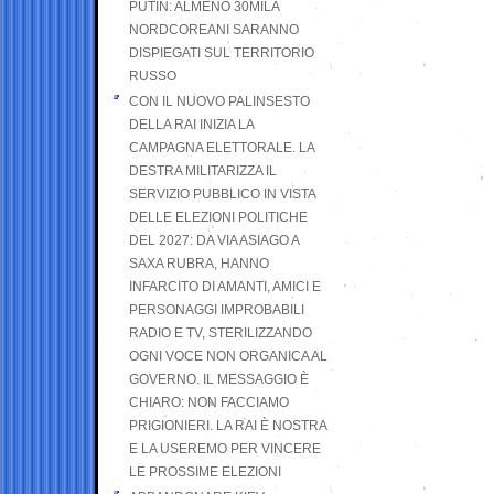
PUTIN: ALMENO 30MILA
NORDCOREANI SARANNO
DISPIEGATI SUL TERRITORIO
RUSSO
CON IL NUOVO PALINSESTO
DELLA RAI INIZIA LA
CAMPAGNA ELETTORALE. LA
DESTRA MILITARIZZA IL
SERVIZIO PUBBLICO IN VISTA
DELLE ELEZIONI POLITICHE
DEL 2027: DA VIA ASIAGO A
SAXA RUBRA, HANNO
INFARCITO DI AMANTI, AMICI E
PERSONAGGI IMPROBABILI
RADIO E TV, STERILIZZANDO
OGNI VOCE NON ORGANICA AL
GOVERNO. IL MESSAGGIO È
CHIARO: NON FACCIAMO
PRIGIONIERI. LA RAI È NOSTRA
E LA USEREMO PER VINCERE
LE PROSSIME ELEZIONI