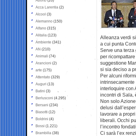
Aborto
(20)
Acca Larentia
(2)
Alcool
(3)
Alemanno
(150)
Alfano
(315)
Alitalia
(123)
Alleanza verdi si
Ambiente
(341)
a cui punta Cont
AN
(210)
Serve una terza 
per ricompattare 
Animali
(74)
suggestione Mar
Arancioni
(2)
si sia deciso a p
arte
(175)
Per alcuni riform
Attentato
(329)
intrinsecamente i
Auguri
(13)
interloquire con
Batini
(3)
incontri di Sala, 
Berlusconi
(4.295)
Non solo Azione 
Bersani
(234)
delusi dall’esper
Biasotti
(12)
lavorare a propri
Boldrini
(4)
liberali. Occhi pu
Bossi
(1.221)
l’incontro fondat
Ci sarà l’ex ren
Brambilla
(38)