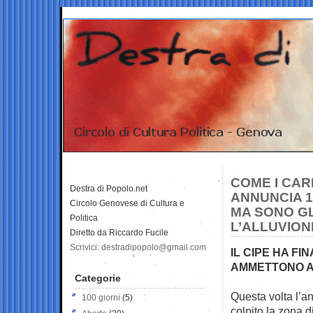
COME I CAR
Destra di Popolo.net
ANNUNCIA 1
Circolo Genovese di Cultura e
MA SONO GL
Politica
L’ALLUVION
Diretto da Riccardo Fucile
Scrivici: destradipopolo@gmail.com
IL CIPE HA FI
AMMETTONO A
Categorie
Questa volta l’an
100 giorni
(5)
colpito la zona 