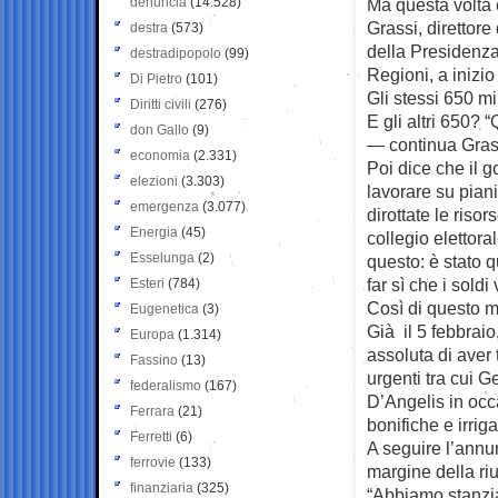
denuncia
(14.528)
Ma questa volta 
Grassi, direttore
destra
(573)
della Presidenza 
destradipopolo
(99)
Regioni, a inizio
Di Pietro
(101)
Gli stessi 650 mil
Diritti civili
(276)
E gli altri 650? 
don Gallo
(9)
— continua Grassi
economia
(2.331)
Poi dice che il 
elezioni
(3.303)
lavorare su pian
emergenza
(3.077)
dirottate le ris
Energia
(45)
collegio elettora
Esselunga
(2)
questo: è stato q
far sì che i soldi
Esteri
(784)
Così di questo mi
Eugenetica
(3)
Già il 5 febbrai
Europa
(1.314)
assoluta di aver 
Fassino
(13)
urgenti tra cui 
federalismo
(167)
D’Angelis in occ
Ferrara
(21)
bonifiche e irrig
Ferretti
(6)
A seguire l’annun
ferrovie
(133)
margine della riu
finanziaria
(325)
“Abbiamo stanzia