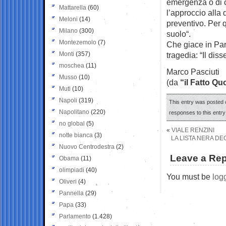
emergenza o di 
Mattarella
(60)
l’approccio alla
Meloni
(14)
preventivo. Per 
Milano
(300)
suolo“.
Montezemolo
(7)
Che giace in Par
Monti
(357)
tragedia: “Il dis
moschea
(11)
Marco Pasciuti
Musso
(10)
(da
“il Fatto Qu
Muti
(10)
Napoli
(319)
This entry was posted o
Napolitano
(220)
responses to this entr
no global
(5)
«
VIALE RENZINI
notte bianca
(3)
LA LISTA NERA DE
Nuovo Centrodestra
(2)
Leave a Rep
Obama
(11)
olimpiadi
(40)
You must be
log
Oliveri
(4)
Pannella
(29)
Papa
(33)
Parlamento
(1.428)