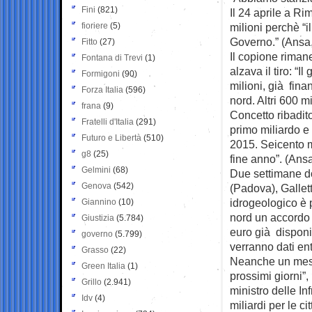
Fini
(821)
Il 24 aprile a Ri
fioriere
(5)
milioni perchè “i
Governo.” (Ansa,
Fitto
(27)
Il copione riman
Fontana di Trevi
(1)
alzava il tiro: “I
Formigoni
(90)
milioni, già fina
Forza Italia
(596)
nord. Altri 600 m
frana
(9)
Concetto ribadit
Fratelli d'Italia
(291)
primo miliardo e
Futuro e Libertà
(510)
2015. Seicento mi
g8
(25)
fine anno”. (Ans
Gelmini
(68)
Due settimane do
Genova
(542)
(Padova), Gallett
idrogeologico è p
Giannino
(10)
nord un accordo 
Giustizia
(5.784)
euro già disponib
governo
(5.799)
verranno dati en
Grasso
(22)
Neanche un mese 
Green Italia
(1)
prossimi giorni”,
Grillo
(2.941)
ministro delle In
Idv
(4)
miliardi per le c