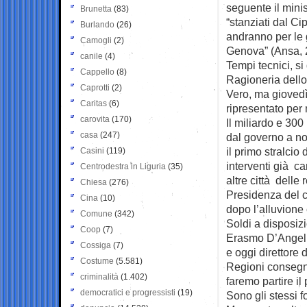
seguente il minis
Brunetta
(83)
“stanziati dal Ci
Burlando
(26)
andranno per le 
Camogli
(2)
Genova” (Ansa, 2
canile
(4)
Tempi tecnici, si
Cappello
(8)
Ragioneria dello
Caprotti
(2)
Vero, ma giovedì
Caritas
(6)
ripresentato per 
carovita
(170)
Il miliardo e 300 
casa
(247)
dal governo a no
il primo stralcio
Casini
(119)
interventi già ca
Centrodestra in Liguria
(35)
altre città delle
Chiesa
(276)
Presidenza del c
Cina
(10)
dopo l’alluvione
Comune
(342)
Soldi a disposiz
Coop
(7)
Erasmo D’Angelis,
Cossiga
(7)
e oggi direttore 
Costume
(5.581)
Regioni consegne
criminalità
(1.402)
faremo partire il 
democratici e progressisti
(19)
Sono gli stessi f