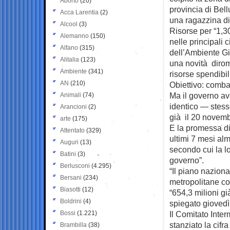
Aborto
(20)
provincia di Bell
Acca Larentia
(2)
una ragazzina di
Alcool
(3)
Risorse per “1,30
Alemanno
(150)
nelle principali 
Alfano
(315)
dell’Ambiente Gi
Alitalia
(123)
una novità diro
Ambiente
(341)
risorse spendibi
AN
(210)
Obiettivo: combat
Ma il governo a
Animali
(74)
identico — stesse
Arancioni
(2)
già il 20 novem
arte
(175)
E la promessa di 
Attentato
(329)
ultimi 7 mesi alm
Auguri
(13)
secondo cui la lo
Batini
(3)
governo”.
Berlusconi
(4.295)
“Il piano nazion
Bersani
(234)
metropolitane co
Biasotti
(12)
“654,3 milioni già
Boldrini
(4)
spiegato giovedì 
Bossi
(1.221)
Il Comitato Inte
stanziato la cifr
Brambilla
(38)