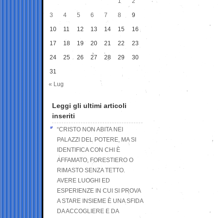
1
2
3
4
5
6
7
8
9
10
11
12
13
14
15
16
17
18
19
20
21
22
23
24
25
26
27
28
29
30
31
« Lug
Leggi gli ultimi articoli
inseriti
“CRISTO NON ABITA NEI
PALAZZI DEL POTERE, MA SI
IDENTIFICA CON CHI È
AFFAMATO, FORESTIERO O
RIMASTO SENZA TETTO.
AVERE LUOGHI ED
ESPERIENZE IN CUI SI PROVA
A STARE INSIEME È UNA SFIDA
DA ACCOGLIERE E DA