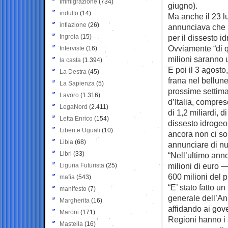
Immigrazione
(734)
giugno).
indulto
(14)
Ma anche il 23 lu
inflazione
(26)
annunciava che i
Ingroia
(15)
per il dissesto i
Ovviamente “di q
Interviste
(16)
milioni saranno u
la casta
(1.394)
E poi il 3 agost
La Destra
(45)
frana nel bellun
La Sapienza
(5)
prossime settima
Lavoro
(1.316)
d’Italia, compres
LegaNord
(2.411)
di 1,2 miliardi, d
Letta Enrico
(154)
dissesto idrogeo
Liberi e Uguali
(10)
ancora non ci son
Libia
(68)
annunciare di nu
Libri
(33)
“Nell’ultimo ann
milioni di euro 
Liguria Futurista
(25)
600 milioni del 
mafia
(543)
“E’ stato fatto 
manifesto
(7)
generale dell’An
Margherita
(16)
affidando ai gove
Maroni
(171)
Regioni hanno i s
Mastella
(16)