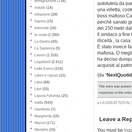
Immigrazione
(734)
autotutela da pa
indulto
(14)
una villetta, cost
inflazione
(26)
boss mafioso Car
Ingroia
(15)
perchè sanato gr
dei 150 metri da
Interviste
(16)
Il sindaco a fine
la casta
(1.394)
illiceità , la cas
La Destra
(45)
È stato invece fa
La Sapienza
(5)
mafiosa. O megli
Lavoro
(1.316)
ha deciso dunque
LegaNord
(2.411)
acquisiti al pat
Letta Enrico
(154)
(da “
NextQuotid
Liberi e Uguali
(10)
Libia
(68)
This entry was posted o
Libri
(33)
responses to this entr
Liguria Futurista
(25)
mafia
(543)
«
LA GITA DI TOTI A
manifesto
(7)
Margherita
(16)
Leave a Rep
Maroni
(171)
You must be
log
Mastella
(16)