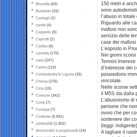
150 metri e anch
Brunetta
(83)
sono autodemoliz
Burlando
(26)
l’abuso in totale 
Camogli
(2)
Riguardo alle ca
canile
(4)
mafiosi non sono
Cappello
(8)
servizio delle Ie
Caprotti
(2)
case dei mafiosi 
Caritas
(6)
L’esposto in Pro
carovita
(170)
Nei giorni scors
casa
(247)
Termini Imerese p
d’interesse dei 
Casini
(119)
possiedono immob
Centrodestra in Liguria
(35)
vincolate.
Chiesa
(276)
Nelle scorse set
Cina
(10)
il M5S sta dalla 
Comune
(342)
L’abusivismo di 
Coop
(7)
persone che non 
Cossiga
(7)
ovvio che per c
Costume
(5.581)
sostenere dei co
criminalità
(1.402)
(leggi: indigente
democratici e progressisti
(19)
A tagliare il nas