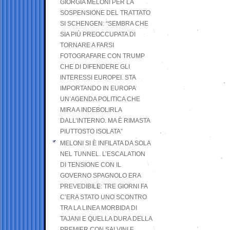
GIORGIA MELONI PER LA
SOSPENSIONE DEL TRATTATO
SI SCHENGEN: “SEMBRA CHE
SIA PIÙ PREOCCUPATA DI
TORNARE A FARSI
FOTOGRAFARE CON TRUMP
CHE DI DIFENDERE GLI
INTERESSI EUROPEI. STA
IMPORTANDO IN EUROPA
UN’AGENDA POLITICA CHE
MIRA A INDEBOLIRLA
DALL’INTERNO. MA È RIMASTA
PIUTTOSTO ISOLATA”
MELONI SI È INFILATA DA SOLA
NEL TUNNEL. L’ESCALATION
DI TENSIONE CON IL
GOVERNO SPAGNOLO ERA
PREVEDIBILE: TRE GIORNI FA
C’ERA STATO UNO SCONTRO
TRA LA LINEA MORBIDA DI
TAJANI E QUELLA DURA DELLA
PREMIER CON SALVINI E