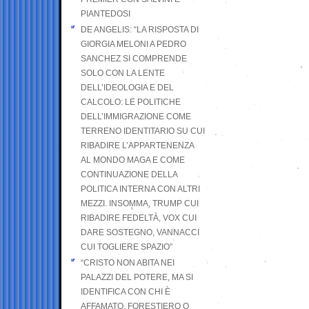
PIANTEDOSI
DE ANGELIS: “LA RISPOSTA DI
GIORGIA MELONI A PEDRO
SANCHEZ SI COMPRENDE
SOLO CON LA LENTE
DELL’IDEOLOGIA E DEL
CALCOLO: LE POLITICHE
DELL’IMMIGRAZIONE COME
TERRENO IDENTITARIO SU CUI
RIBADIRE L’APPARTENENZA
AL MONDO MAGA E COME
CONTINUAZIONE DELLA
POLITICA INTERNA CON ALTRI
MEZZI. INSOMMA, TRUMP CUI
RIBADIRE FEDELTÀ, VOX CUI
DARE SOSTEGNO, VANNACCI
CUI TOGLIERE SPAZIO”
“CRISTO NON ABITA NEI
PALAZZI DEL POTERE, MA SI
IDENTIFICA CON CHI È
AFFAMATO, FORESTIERO O