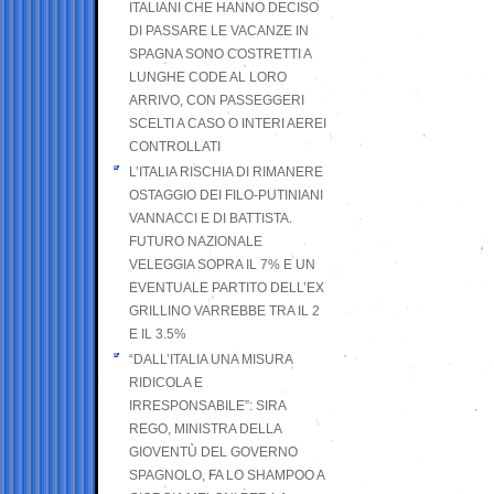
ITALIANI CHE HANNO DECISO
DI PASSARE LE VACANZE IN
SPAGNA SONO COSTRETTI A
LUNGHE CODE AL LORO
ARRIVO, CON PASSEGGERI
SCELTI A CASO O INTERI AEREI
CONTROLLATI
L’ITALIA RISCHIA DI RIMANERE
OSTAGGIO DEI FILO-PUTINIANI
VANNACCI E DI BATTISTA.
FUTURO NAZIONALE
VELEGGIA SOPRA IL 7% E UN
EVENTUALE PARTITO DELL’EX
GRILLINO VARREBBE TRA IL 2
E IL 3.5%
“DALL’ITALIA UNA MISURA
RIDICOLA E
IRRESPONSABILE”: SIRA
REGO, MINISTRA DELLA
GIOVENTÙ DEL GOVERNO
SPAGNOLO, FA LO SHAMPOO A