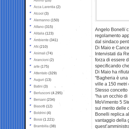
Aborto
(20)
Acca Larentia
(2)
Alcool
(3)
Alemanno
(150)
Alfano
(315)
Angelo Bonelli c
Alitalia
(123)
regolamento app
Ambiente
(341)
dal sindaco pent
AN
(210)
Di Maio e Cancel
Intervistati da 
Animali
(74)
forza di essere d
Arancioni
(2)
specificando che
arte
(175)
Di Maio ha rifiut
Attentato
(329)
“Bagheria è una 
Auguri
(13)
ville a 150 metri
Batini
(3)
Stesso concetto 
Berlusconi
(4.295)
“ha un occhio di
Bersani
(234)
MoVimento 5 Stel
Biasotti
(12)
sul merito delle 
Boldrini
(4)
Bonelli replica 
Bossi
(1.221)
vantaggio della 
quest’amministra
Brambilla
(38)