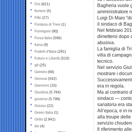
Fini
(821)
Bagheria vuole ga
fioriere
(5)
amministratore n
Luigi Di Maio “d
Fitto
(27)
il sindaco di Ba
Fontana di Trevi
(1)
Nel febbraio 2016
Formigoni
(90)
dimettersi dopo 
Forza Italia
(596)
abusiva.
frana
(9)
La famiglia di Tr
Fratelli d'Italia
(291)
villa di campagna
Futuro e Libertà
(510)
tecnico.
g8
(25)
Nel servizio Giu
Gelmini
(68)
mostrare i docume
Genova
(542)
Successivamente 
era in regola.
Giannino
(10)
Ma al contrario d
Giustizia
(5.784)
sindaco — contr
governo
(5.799)
sanatoria era st
Grasso
(22)
All’epoca, e in 
Green Italia
(1)
alla troupe dell
Grillo
(2.941)
servizio chiudend
Idv
(4)
Il riferimento al