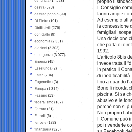
denuncia
(14.528)
proprio il sindac
Il Consiglio com
destra
(573)
fanno ampie conc
destradipopolo
(99)
Ad esempio all’a
Di Pietro
(101)
la concessione d
Diritti civili
(276)
famigliari, sospe
don Gallo
(9)
Una decisione c
economia
(2.331)
che parla di diri
elezioni
(3.303)
1992.
emergenza
(3.077)
L’articolo 8bis 
Energia
(45)
invece tratta il “
Esselunga
(2)
In pratica il Com
di inedificabilit
Esteri
(784)
fino a quando l’
Eugenetica
(3)
Bonelli ricorda 
Europa
(1.314)
piscina. Si sa c
Fassino
(13)
abusivo e le fo
federalismo
(167)
perchè non si pu
Ferrara
(21)
Non proprio l’ab
Ferretti
(6)
Il Comune può ino
ferrovie
(133)
poi rivenderle co
finanziaria
(325)
su Facebook del