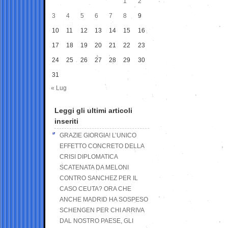
1
2
3
4
5
6
7
8
9
10
11
12
13
14
15
16
17
18
19
20
21
22
23
24
25
26
27
28
29
30
31
« Lug
Leggi gli ultimi articoli
inseriti
GRAZIE GIORGIA! L’UNICO
EFFETTO CONCRETO DELLA
CRISI DIPLOMATICA
SCATENATA DA MELONI
CONTRO SANCHEZ PER IL
CASO CEUTA? ORA CHE
ANCHE MADRID HA SOSPESO
SCHENGEN PER CHI ARRIVA
DAL NOSTRO PAESE, GLI