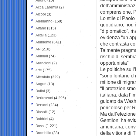
Aborto
(20)
dell’amministra
Acca Larentia
(2)
comprensione. P
Alcool
(3)
Lo stile di Paolo
Alemanno
(150)
quotidiano, non 
Alfano
(315)
“diplomatico”, m
Alitalia
(123)
evidenza “un ap
Ambiente
(341)
che contrasta co
AN
(210)
Talmente pragmat
rischio di sembr
Animali
(74)
opportunista”.
Arancioni
(2)
Le politiche sul
arte
(175)
“sono lontane c
Attentato
(329)
milione di migran
Auguri
(13)
“Il protezionism
Batini
(3)
italiana, data l’
Berlusconi
(4.295)
guidato da Wash
Bersani
(234)
pericoloso per 
Biasotti
(12)
Ma dall’elezione
Boldrini
(4)
Gentiloni ha evit
Bossi
(1.221)
americana, convi
della vittoria di
Brambilla
(38)