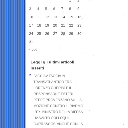
1
2
3
4
5
6
7
8
9
10
11
12
13
14
15
16
17
18
19
20
21
22
23
24
25
26
27
28
29
30
31
« Lug
Leggi gli ultimi articoli
inseriti
FACCIA A FACCIA IN
TRANSATLANTICO TRA
LORENZO GUERINI E IL
RESPONSABILE ESTERI
PEPPE PROVENZANO SULLA
MOZIONE CONTRO IL RIARMO.
L’EX MINISTRO DELLA DIFESA
HA AVUTO COLLOQUI
BURRASCOSI ANCHE CON LA