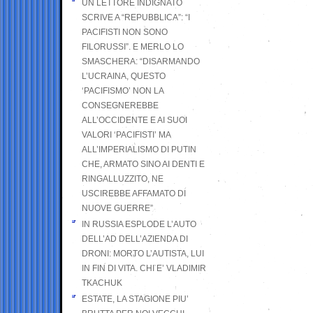
UN LETTORE INDIGNATO
SCRIVE A “REPUBBLICA”: “I
PACIFISTI NON SONO
FILORUSSI”. E MERLO LO
SMASCHERA: “DISARMANDO
L’UCRAINA, QUESTO
‘PACIFISMO’ NON LA
CONSEGNEREBBE
ALL’OCCIDENTE E AI SUOI
VALORI ‘PACIFISTI’ MA
ALL’IMPERIALISMO DI PUTIN
CHE, ARMATO SINO AI DENTI E
RINGALLUZZITO, NE
USCIREBBE AFFAMATO DI
NUOVE GUERRE”
IN RUSSIA ESPLODE L’AUTO
DELL’AD DELL’AZIENDA DI
DRONI: MORTO L’AUTISTA, LUI
IN FIN DI VITA. CHI E’ VLADIMIR
TKACHUK
ESTATE, LA STAGIONE PIU’