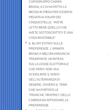
CAPOGRUPPO CHIARA
BRAGA, A CUI HA FATTO LA
MESSA IN PIEGA PER ESSERSI
PIEGATA AI VOLERI DEI
CINQUESTELLE: “AVETE
LETTO BENE QUELLO CHE
AVETE SOTTOSCRITTO? È UNA
COSA INVOTABILE”
IL BLUFF ESTIVO SULLE
PREFERENZE. L’ARMATA
BRANCA-MELONI ANNUNCIA
TRIONFANTE UN’INTESA
SULLA LEGGE ELETTORALE
CHE PERO’ NON VA A
SCIOGLIERE IL NODO
DELL’ALTERNANZA DI
GENERE, OVVERO IL TEMA
CHE HA PORTATO LE
“FRANCHE TIRATRICI” DELLA
CAMERA AD AFFOSSARE LE
PREFERENZE