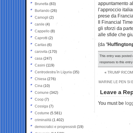
appuntamento al
Brunetta
(83)
l’approccio itali
Burlando
(26)
prese da Franci
Camogli
(2)
Il Financial Tim
canile
(4)
gli sforzi da par
Cappello
(8)
alle sfide che g
Caprotti
(2)
(da “
Huffington
Caritas
(6)
carovita
(170)
This entry was posted o
casa
(247)
responses to this entr
Casini
(119)
Centrodestra in Liguria
(35)
«
TRUMP RICOMP
Chiesa
(276)
MARINE LE PEN SI 
Cina
(10)
Leave a Rep
Comune
(342)
Coop
(7)
You must be
log
Cossiga
(7)
Costume
(5.581)
criminalità
(1.402)
democratici e progressisti
(19)