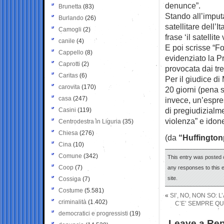
denunce”.
Brunetta
(83)
Stando all’imputa
Burlando
(26)
satellitare dell’I
Camogli
(2)
frase ‘il satelli
canile
(4)
E poi scrisse “F
Cappello
(8)
evidenziato la Pr
Caprotti
(2)
provocata dai tre 
Caritas
(6)
Per il giudice d
carovita
(170)
20 giorni (pena 
casa
(247)
invece, un’espre
di pregiudizialme
Casini
(119)
violenza” e idon
Centrodestra in Liguria
(35)
Chiesa
(276)
(da
“Huffington
Cina
(10)
Comune
(342)
This entry was posted 
Coop
(7)
any responses to this 
site.
Cossiga
(7)
Costume
(5.581)
«
SI’, NO, NON SO: 
criminalità
(1.402)
C’E’ SEMPRE QUA
democratici e progressisti
(19)
Leave a Rep