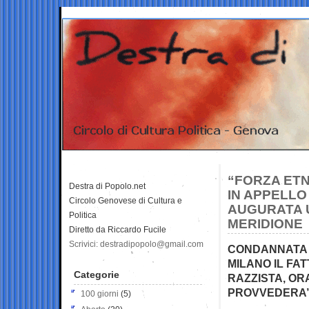
“FORZA ETN
Destra di Popolo.net
IN APPELLO
Circolo Genovese di Cultura e
AUGURATA 
Politica
MERIDIONE
Diretto da Riccardo Fucile
Scrivici: destradipopolo@gmail.com
CONDANNATA I
MILANO IL FA
Categorie
RAZZISTA, ORA
PROVVEDERA’
100 giorni
(5)