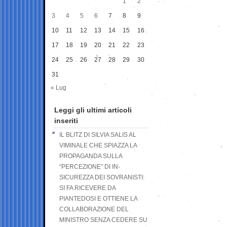
1
2
3
4
5
6
7
8
9
10
11
12
13
14
15
16
17
18
19
20
21
22
23
24
25
26
27
28
29
30
31
« Lug
Leggi gli ultimi articoli
inseriti
IL BLITZ DI SILVIA SALIS AL
VIMINALE CHE SPIAZZA LA
PROPAGANDA SULLA
“PERCEZIONE” DI IN-
SICUREZZA DEI SOVRANISTI:
SI FA RICEVERE DA
PIANTEDOSI E OTTIENE LA
COLLABORAZIONE DEL
MINISTRO SENZA CEDERE SU