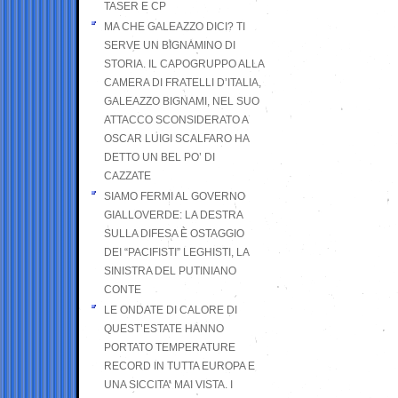
TASER E CP
MA CHE GALEAZZO DICI? TI
SERVE UN BIGNAMINO DI
STORIA. IL CAPOGRUPPO ALLA
CAMERA DI FRATELLI D’ITALIA,
GALEAZZO BIGNAMI, NEL SUO
ATTACCO SCONSIDERATO A
OSCAR LUIGI SCALFARO HA
DETTO UN BEL PO’ DI
CAZZATE
SIAMO FERMI AL GOVERNO
GIALLOVERDE: LA DESTRA
SULLA DIFESA È OSTAGGIO
DEI “PACIFISTI” LEGHISTI, LA
SINISTRA DEL PUTINIANO
CONTE
LE ONDATE DI CALORE DI
QUEST’ESTATE HANNO
PORTATO TEMPERATURE
RECORD IN TUTTA EUROPA E
UNA SICCITA’ MAI VISTA. I