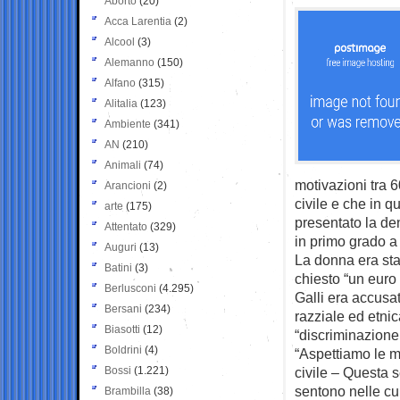
Aborto
(20)
Acca Larentia
(2)
Alcool
(3)
Alemanno
(150)
Alfano
(315)
Alitalia
(123)
Ambiente
(341)
AN
(210)
Animali
(74)
motivazioni tra 
Arancioni
(2)
civile e che in q
arte
(175)
presentato la de
Attentato
(329)
in primo grado 
Auguri
(13)
La donna era sta
Batini
(3)
chiesto “un euro
Berlusconi
(4.295)
Galli era accusa
Bersani
(234)
razziale ed etnica
Biasotti
(12)
“discriminazione 
Boldrini
(4)
“Aspettiamo le mo
Bossi
(1.221)
civile – Questa se
sentono nelle cu
Brambilla
(38)