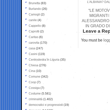
L’ALBANIA? DA
Brunetta
(83)
Burlando
(26)
“LE MOTOV
Camogli
(2)
MIGRANTI 
canile
(4)
ALESSANDRO S
IN GRADO DI
Cappello
(8)
Leave a Rep
Caprotti
(2)
Caritas
(6)
You must be
log
carovita
(170)
casa
(247)
Casini
(119)
Centrodestra in Liguria
(35)
Chiesa
(276)
Cina
(10)
Comune
(342)
Coop
(7)
Cossiga
(7)
Costume
(5.581)
criminalità
(1.402)
democratici e progressisti
(19)