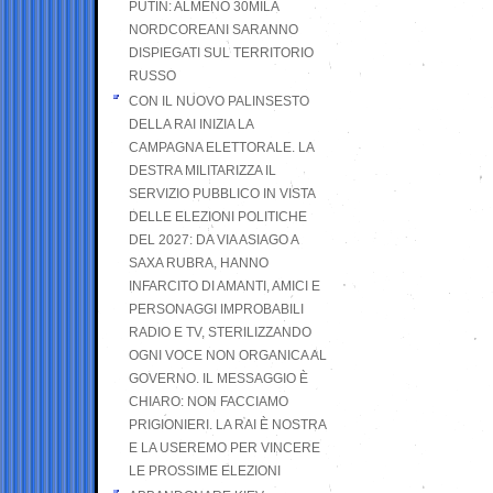
PUTIN: ALMENO 30MILA
NORDCOREANI SARANNO
DISPIEGATI SUL TERRITORIO
RUSSO
CON IL NUOVO PALINSESTO
DELLA RAI INIZIA LA
CAMPAGNA ELETTORALE. LA
DESTRA MILITARIZZA IL
SERVIZIO PUBBLICO IN VISTA
DELLE ELEZIONI POLITICHE
DEL 2027: DA VIA ASIAGO A
SAXA RUBRA, HANNO
INFARCITO DI AMANTI, AMICI E
PERSONAGGI IMPROBABILI
RADIO E TV, STERILIZZANDO
OGNI VOCE NON ORGANICA AL
GOVERNO. IL MESSAGGIO È
CHIARO: NON FACCIAMO
PRIGIONIERI. LA RAI È NOSTRA
E LA USEREMO PER VINCERE
LE PROSSIME ELEZIONI