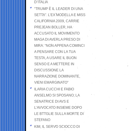
D’ITALIA
“TRUMP È IL LEADER DI UNA
SETTA”. L’EX MODELLA E MISS
CALIFORNIA 2009, CARRIE
PREJEAN BOLLER, HA
ACCUSATO IL MOVIMENTO
MAGA DI AVERLA PRESO DI
MIRA: “NON APPENA COMINCI
A PENSARE CON LA TUA
TESTA, A USARE IL BUON
SENSO E A METTERE IN
DISCUSSIONE LA
NARRAZIONE DOMINANTE,
VIENI EMARGINATO”
ILARIA CUCCHI E FABIO
ANSELMO SI SPOSANO; LA
SENATRICE DI AVS E
L’AVVOCATO INSIEME DOPO
LE BTTGLIE SULLA MORTE DI
STEFANO
KIM, IL SERVO SCIOCCO DI