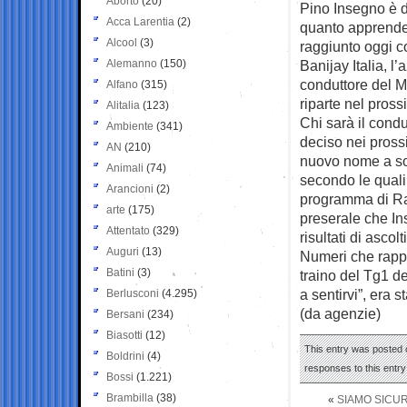
Aborto
(20)
Pino Insegno è d
Acca Larentia
(2)
quanto apprende
Alcool
(3)
raggiunto oggi c
Alemanno
(150)
Banijay Italia, l
conduttore del M
Alfano
(315)
riparte nel pros
Alitalia
(123)
Chi sarà il cond
Ambiente
(341)
deciso nei pross
AN
(210)
nuovo nome a sor
Animali
(74)
secondo le quali
Arancioni
(2)
programma di Rai 
arte
(175)
preserale che In
Attentato
(329)
risultati di asco
Auguri
(13)
Numeri che rappr
Batini
(3)
traino del Tg1 de
a sentirvi”, era 
Berlusconi
(4.295)
(da agenzie)
Bersani
(234)
Biasotti
(12)
This entry was posted 
Boldrini
(4)
responses to this entr
Bossi
(1.221)
Brambilla
(38)
«
SIAMO SICUR