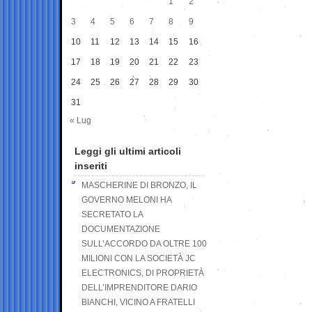
1
2
3
4
5
6
7
8
9
10
11
12
13
14
15
16
17
18
19
20
21
22
23
24
25
26
27
28
29
30
31
« Lug
Leggi gli ultimi articoli
inseriti
MASCHERINE DI BRONZO, IL
GOVERNO MELONI HA
SECRETATO LA
DOCUMENTAZIONE
SULL’ACCORDO DA OLTRE 100
MILIONI CON LA SOCIETÀ JC
ELECTRONICS, DI PROPRIETÀ
DELL’IMPRENDITORE DARIO
BIANCHI, VICINO A FRATELLI