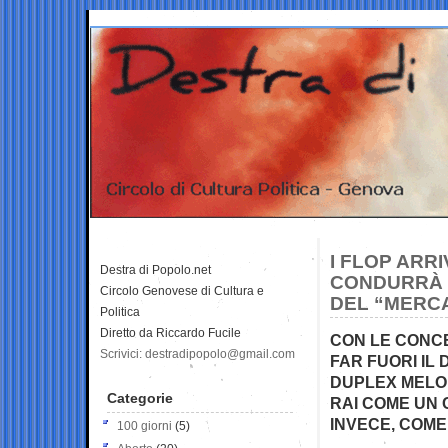
I FLOP ARR
Destra di Popolo.net
CONDURRÀ “
Circolo Genovese di Cultura e
DEL “MERCA
Politica
Diretto da Riccardo Fucile
CON LE CONCE
Scrivici: destradipopolo@gmail.com
FAR FUORI IL
DUPLEX MELON
Categorie
RAI COME UN 
INVECE, COME
100 giorni
(5)