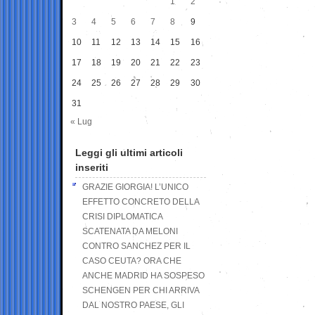
1
2
3
4
5
6
7
8
9
10
11
12
13
14
15
16
17
18
19
20
21
22
23
24
25
26
27
28
29
30
31
« Lug
Leggi gli ultimi articoli
inseriti
GRAZIE GIORGIA! L’UNICO
EFFETTO CONCRETO DELLA
CRISI DIPLOMATICA
SCATENATA DA MELONI
CONTRO SANCHEZ PER IL
CASO CEUTA? ORA CHE
ANCHE MADRID HA SOSPESO
SCHENGEN PER CHI ARRIVA
DAL NOSTRO PAESE, GLI