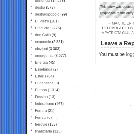
denuncia
(14.528)
This entry was posted 
destra
(573)
responses to this entr
destradipopolo
(99)
Di Pietro
(101)
«
MA CHE ERR
Diritti civili
(276)
DELL’AULA E CON 
LA PATRIOTA GIULI
don Gallo
(9)
economia
(2.331)
Leave a Rep
elezioni
(3.303)
You must be
log
emergenza
(3.077)
Energia
(45)
Esselunga
(2)
Esteri
(784)
Eugenetica
(3)
Europa
(1.314)
Fassino
(13)
federalismo
(167)
Ferrara
(21)
Ferretti
(6)
ferrovie
(133)
finanziaria
(325)