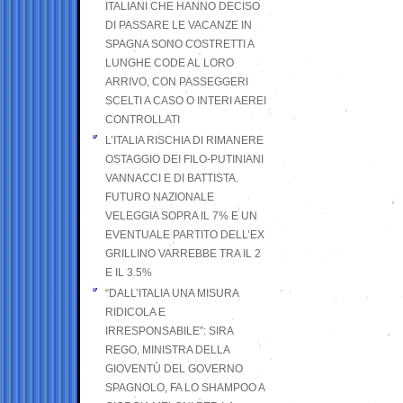
ITALIANI CHE HANNO DECISO
DI PASSARE LE VACANZE IN
SPAGNA SONO COSTRETTI A
LUNGHE CODE AL LORO
ARRIVO, CON PASSEGGERI
SCELTI A CASO O INTERI AEREI
CONTROLLATI
L’ITALIA RISCHIA DI RIMANERE
OSTAGGIO DEI FILO-PUTINIANI
VANNACCI E DI BATTISTA.
FUTURO NAZIONALE
VELEGGIA SOPRA IL 7% E UN
EVENTUALE PARTITO DELL’EX
GRILLINO VARREBBE TRA IL 2
E IL 3.5%
“DALL’ITALIA UNA MISURA
RIDICOLA E
IRRESPONSABILE”: SIRA
REGO, MINISTRA DELLA
GIOVENTÙ DEL GOVERNO
SPAGNOLO, FA LO SHAMPOO A