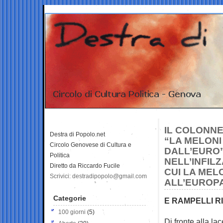
IL COLONNE
Destra di Popolo.net
“LA MELONI
Circolo Genovese di Cultura e
DALL’EURO”
Politica
NELL’INFIL
Diretto da Riccardo Fucile
CUI LA MELO
Scrivici: destradipopolo@gmail.com
ALL’EUROPA
Categorie
E RAMPELLI R
100 giorni
(5)
Di fronte alla la