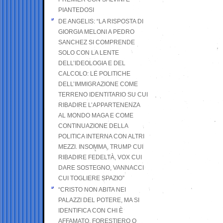
PIANTEDOSI
DE ANGELIS: “LA RISPOSTA DI
GIORGIA MELONI A PEDRO
SANCHEZ SI COMPRENDE
SOLO CON LA LENTE
DELL’IDEOLOGIA E DEL
CALCOLO: LE POLITICHE
DELL’IMMIGRAZIONE COME
TERRENO IDENTITARIO SU CUI
RIBADIRE L’APPARTENENZA
AL MONDO MAGA E COME
CONTINUAZIONE DELLA
POLITICA INTERNA CON ALTRI
MEZZI. INSOMMA, TRUMP CUI
RIBADIRE FEDELTÀ, VOX CUI
DARE SOSTEGNO, VANNACCI
CUI TOGLIERE SPAZIO”
“CRISTO NON ABITA NEI
PALAZZI DEL POTERE, MA SI
IDENTIFICA CON CHI È
AFFAMATO, FORESTIERO O