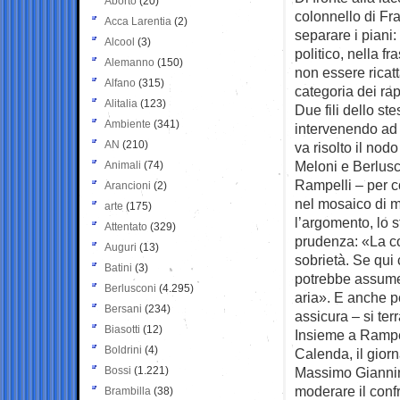
Aborto
(20)
colonnello di Fra
Acca Larentia
(2)
separare i piani:
Alcool
(3)
politico, nella f
Alemanno
(150)
non essere ricatt
Alfano
(315)
categoria dei ra
Alitalia
(123)
Due fili dello st
Ambiente
(341)
intervenendo ad
AN
(210)
va risolto il nod
Meloni e Berlusc
Animali
(74)
Rampelli – per c
Arancioni
(2)
nel mosaico di m
arte
(175)
l’argomento, lo 
Attentato
(329)
prudenza: «La co
Auguri
(13)
sobrietà. Se qui
Batini
(3)
potrebbe assumer
Berlusconi
(4.295)
aria». E anche p
Bersani
(234)
assicura – si terr
Biasotti
(12)
Insieme a Rampel
Boldrini
(4)
Calenda, il giorn
Bossi
(1.221)
Massimo Giannini
moderare il confr
Brambilla
(38)