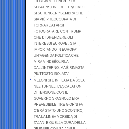
GIORGIA MELONI PER LA
SOSPENSIONE DEL TRATTATO
SI SCHENGEN: “SEMBRA CHE
SIA PIÙ PREOCCUPATA DI
TORNARE A FARSI
FOTOGRAFARE CON TRUMP
CHE DI DIFENDERE GLI
INTERESSI EUROPEI. STA
IMPORTANDO IN EUROPA
UN’AGENDA POLITICA CHE
MIRA A INDEBOLIRLA
DALL’INTERNO. MA È RIMASTA
PIUTTOSTO ISOLATA”
MELONI SI È INFILATA DA SOLA
NEL TUNNEL. L’ESCALATION
DI TENSIONE CON IL
GOVERNO SPAGNOLO ERA
PREVEDIBILE: TRE GIORNI FA
C’ERA STATO UNO SCONTRO
TRA LA LINEA MORBIDA DI
TAJANI E QUELLA DURA DELLA
PREMIER CON SALVINI E