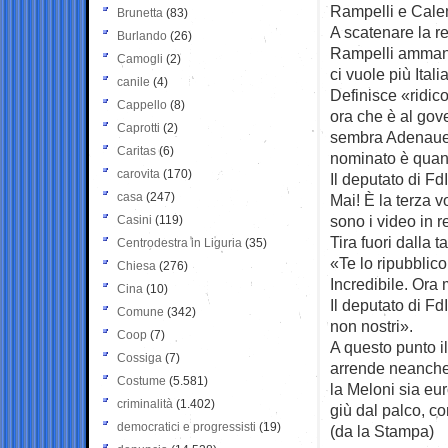
Rampelli e Cale
Brunetta
(83)
A scatenare la re
Burlando
(26)
Rampelli ammanta
Camogli
(2)
ci vuole più Ita
canile
(4)
Definisce «ridico
Cappello
(8)
ora che è al gov
Caprotti
(2)
sembra Adenauer.
Caritas
(6)
nominato è quand
carovita
(170)
Il deputato di Fd
casa
(247)
Mai! È la terza 
sono i video in 
Casini
(119)
Tira fuori dalla 
Centrodestra in Liguria
(35)
«Te lo ripubblico
Chiesa
(276)
Incredibile. Ora
Cina
(10)
Il deputato di Fd
Comune
(342)
non nostri».
Coop
(7)
A questo punto i
Cossiga
(7)
arrende neanche 
Costume
(5.581)
la Meloni sia eur
criminalità
(1.402)
giù dal palco, c
democratici e progressisti
(19)
(da la Stampa)