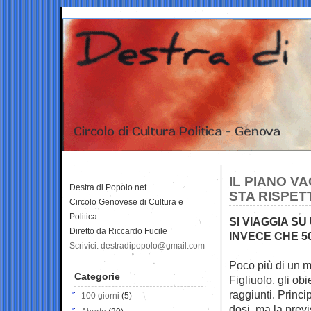
IL PIANO V
Destra di Popolo.net
STA RISPET
Circolo Genovese di Cultura e
Politica
SI VIAGGIA SU
Diretto da Riccardo Fucile
INVECE CHE 50
Scrivici: destradipopolo@gmail.com
Poco più di un m
Categorie
Figliuolo, gli obi
raggiunti. Princ
100 giorni
(5)
dosi, ma la prev