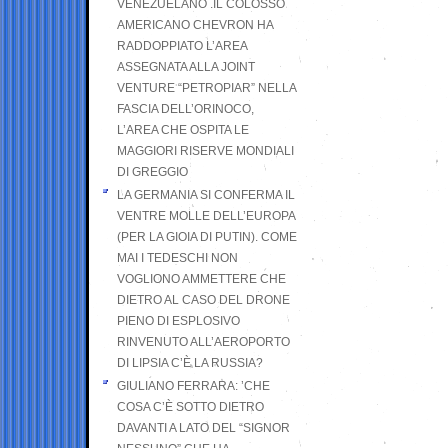
VENEZUELANO .IL COLOSSO
AMERICANO CHEVRON HA
RADDOPPIATO L’AREA
ASSEGNATA ALLA JOINT
VENTURE “PETROPIAR” NELLA
FASCIA DELL’ORINOCO,
L’AREA CHE OSPITA LE
MAGGIORI RISERVE MONDIALI
DI GREGGIO
LA GERMANIA SI CONFERMA IL
VENTRE MOLLE DELL’EUROPA
(PER LA GIOIA DI PUTIN). COME
MAI I TEDESCHI NON
VOGLIONO AMMETTERE CHE
DIETRO AL CASO DEL DRONE
PIENO DI ESPLOSIVO
RINVENUTO ALL’AEROPORTO
DI LIPSIA C’È LA RUSSIA?
GIULIANO FERRARA: ’CHE
COSA C’È SOTTO DIETRO
DAVANTI A LATO DEL “SIGNOR