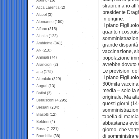
Aborto
(20)
straordinario al
Acca Larentia
(2)
presidente Dragh
Alcool
(3)
in origine.
Alemanno
(150)
Il piano Figliuo
Alfano
(315)
quanto ricostruis
Alitalia
(123)
somministrazioni
Ambiente
(341)
grande disparità 
AN
(210)
vaccinazione, si
popolazione imm
Animali
(74)
avrebbe dovuto s
Arancioni
(2)
Le previsioni del
arte
(175)
Il piano Figliuol
Attentato
(329)
300mila vaccinazi
Auguri
(13)
media – solo la 
Batini
(3)
originale. Ma at
Berlusconi
(4.295)
questi giorni (14
Bersani
(234)
somministrazioni 
Biasotti
(12)
tabella di marcia
Boldrini
(4)
abbastanza evid
Bossi
(1.221)
giorno, che vorr
di somministrare 
Brambilla
(38)