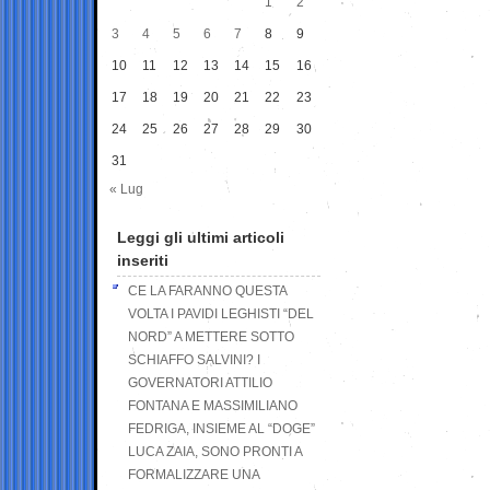
1
2
3
4
5
6
7
8
9
10
11
12
13
14
15
16
17
18
19
20
21
22
23
24
25
26
27
28
29
30
31
« Lug
Leggi gli ultimi articoli
inseriti
CE LA FARANNO QUESTA
VOLTA I PAVIDI LEGHISTI “DEL
NORD” A METTERE SOTTO
SCHIAFFO SALVINI? I
GOVERNATORI ATTILIO
FONTANA E MASSIMILIANO
FEDRIGA, INSIEME AL “DOGE”
LUCA ZAIA, SONO PRONTI A
FORMALIZZARE UNA