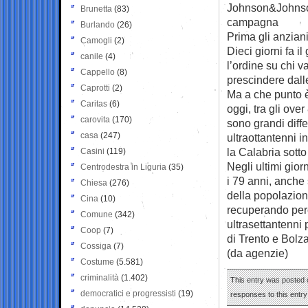
Johnson&Johnson
Brunetta
(83)
campagna
Burlando
(26)
Prima gli anziani:
Camogli
(2)
Dieci giorni fa i
canile
(4)
l’ordine su chi va
Cappello
(8)
prescindere dal
Caprotti
(2)
Ma a che punto è
Caritas
(6)
oggi, tra gli ove
carovita
(170)
sono grandi diffe
casa
(247)
ultraottantenni i
la Calabria sotto
Casini
(119)
Negli ultimi giorn
Centrodestra in Liguria
(35)
i 79 anni, anche 
Chiesa
(276)
della popolazio
Cina
(10)
recuperando perc
Comune
(342)
ultrasettantenni
Coop
(7)
di Trento e Bolz
Cossiga
(7)
(da agenzie)
Costume
(5.581)
criminalità
(1.402)
This entry was posted o
democratici e progressisti
(19)
responses to this entr