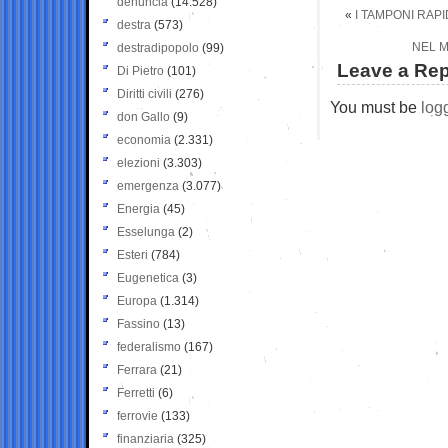
denuncia
(14.528)
«
I TAMPONI RAP
destra
(573)
NEL M
destradipopolo
(99)
Leave a Rep
Di Pietro
(101)
Diritti civili
(276)
You must be
log
don Gallo
(9)
economia
(2.331)
elezioni
(3.303)
emergenza
(3.077)
Energia
(45)
Esselunga
(2)
Esteri
(784)
Eugenetica
(3)
Europa
(1.314)
Fassino
(13)
federalismo
(167)
Ferrara
(21)
Ferretti
(6)
ferrovie
(133)
finanziaria
(325)