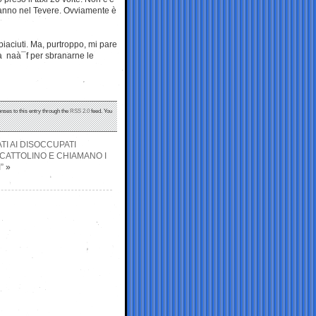
emanno nel Tevere. Ovviamente è
 piaciuti. Ma, purtroppo, mi pare
ità naà¯f per sbranarne le
nses to this entry through the
RSS 2.0
feed. You
ATI AI DISOCCUPATI
CATTOLINO E CHIAMANO I
”
»