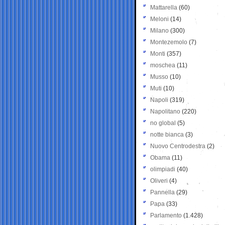
Mattarella
(60)
Meloni
(14)
Milano
(300)
Montezemolo
(7)
Monti
(357)
moschea
(11)
Musso
(10)
Muti
(10)
Napoli
(319)
Napolitano
(220)
no global
(5)
notte bianca
(3)
Nuovo Centrodestra
(2)
Obama
(11)
olimpiadi
(40)
Oliveri
(4)
Pannella
(29)
Papa
(33)
Parlamento
(1.428)