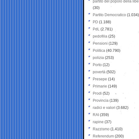
partito del popolo della libe
(30)
Partito Democratico
(1.034)
PD
(1.188)
PdL
(2.781)
pedofilia
(25)
Pensioni
(129)
Politica
(40.790)
polizia
(253)
Porto
(12)
povertà
(502)
Presepe
(14)
Primarie
(149)
Prodi
(52)
Provincia
(139)
radici e valori
(3.682)
RAI
(359)
rapine
(37)
Razzismo
(1.410)
Referendum
(200)