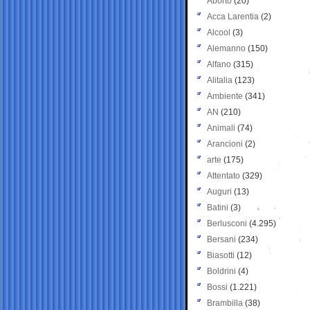
Aborto
(20)
Acca Larentia
(2)
Alcool
(3)
Alemanno
(150)
Alfano
(315)
Alitalia
(123)
Ambiente
(341)
AN
(210)
Animali
(74)
Arancioni
(2)
arte
(175)
Attentato
(329)
Auguri
(13)
Batini
(3)
Berlusconi
(4.295)
Bersani
(234)
Biasotti
(12)
Boldrini
(4)
Bossi
(1.221)
Brambilla
(38)