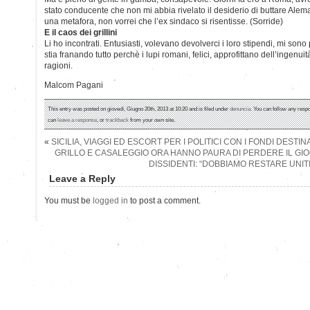
stato conducente che non mi abbia rivelato il desiderio di buttare Al
una metafora, non vorrei che l’ex sindaco si risentisse. (Sorride)
E il caos dei grillini
Li ho incontrati. Entusiasti, volevano devolverci i loro stipendi, mi sono
stia franando tutto perchè i lupi romani, felici, approfittano dell’ingenu
ragioni.
Malcom Pagani
This entry was posted on giovedì, Giugno 20th, 2013 at 10:20 and is filed under
denuncia
. You can follow any respo
can
leave a response
, or
trackback
from your own site.
«
SICILIA, VIAGGI ED ESCORT PER I POLITICI CON I FONDI DESTIN
GRILLO E CASALEGGIO ORA HANNO PAURA DI PERDERE IL GIO
DISSIDENTI: “DOBBIAMO RESTARE UNITI
Leave a Reply
You must be
logged in
to post a comment.