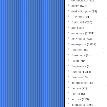
denuncia
(14.528)
destra
(573)
destradipopolo
(99)
Di Pietro
(101)
Diritti civili
(276)
don Gallo
(9)
economia
(2.331)
elezioni
(3.303)
emergenza
(3.077)
Energia
(45)
Esselunga
(2)
Esteri
(784)
Eugenetica
(3)
Europa
(1.314)
Fassino
(13)
federalismo
(167)
Ferrara
(21)
Ferretti
(6)
ferrovie
(133)
finanziaria
(325)