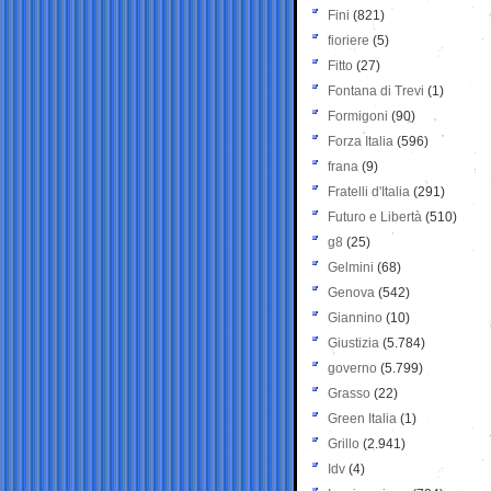
Fini
(821)
fioriere
(5)
Fitto
(27)
Fontana di Trevi
(1)
Formigoni
(90)
Forza Italia
(596)
frana
(9)
Fratelli d'Italia
(291)
Futuro e Libertà
(510)
g8
(25)
Gelmini
(68)
Genova
(542)
Giannino
(10)
Giustizia
(5.784)
governo
(5.799)
Grasso
(22)
Green Italia
(1)
Grillo
(2.941)
Idv
(4)