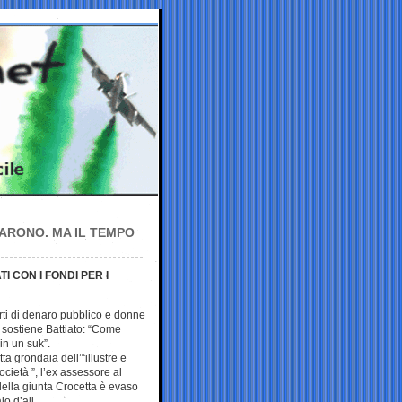
IARONO. MA IL TEMPO
I CON I FONDI PER I
furti di denaro pubblico e donne
, sostiene Battiato: “Come
in un suk”.
tta grondaia dell’“illustre e
ocietà ”, l’ex assessore al
ella giunta Crocetta è evaso
o d’ali.