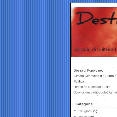
Destra di Popolo.net
Circolo Genovese di Cultura e
Politica
Diretto da Riccardo Fucile
Scrivici: destradipopolo@gma
Categorie
100 giorni
(5)