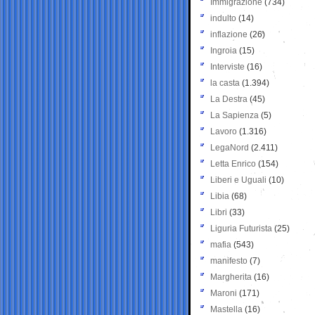
Immigrazione
(734)
indulto
(14)
inflazione
(26)
Ingroia
(15)
Interviste
(16)
la casta
(1.394)
La Destra
(45)
La Sapienza
(5)
Lavoro
(1.316)
LegaNord
(2.411)
Letta Enrico
(154)
Liberi e Uguali
(10)
Libia
(68)
Libri
(33)
Liguria Futurista
(25)
mafia
(543)
manifesto
(7)
Margherita
(16)
Maroni
(171)
Mastella
(16)