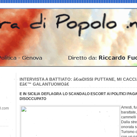
INTERVISTA A BATTIATO: â€œDISSI PUTTANE, MI CACC
Eâ€™ GALANTUOMOâ€
E IN SICILIA DEFLAGRA LO SCANDALO ESCORT AI POLITICI PAGAT
DISOCCUPATO
Arresti, 
il.com
barattate
cammelli 
Dalla stre
onorata s
Turismo d
con un pai