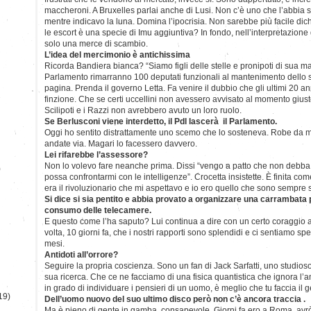
maccheroni. A Bruxelles parlai anche di Lusi. Non c’è uno che l’abbia scri
mentre indicavo la luna. Domina l’ipocrisia. Non sarebbe più facile dich
le escort è una specie di Imu aggiuntiva? In fondo, nell’interpretazione 
solo una merce di scambio.
L’idea del mercimonio è antichissima
Ricorda Bandiera bianca? “Siamo figli delle stelle e pronipoti di sua m
Parlamento rimarranno 100 deputati funzionali al mantenimento dello 
pagina. Prenda il governo Letta. Fa venire il dubbio che gli ultimi 20 ann
finzione. Che se certi uccellini non avessero avvisato al momento giust
Scilipoti e i Razzi non avrebbero avuto un loro ruolo.
Se Berlusconi viene interdetto, il Pdl lascerà il Parlamento.
Oggi ho sentito distrattamente uno scemo che lo sosteneva. Robe da matt
andate via. Magari lo facessero davvero.
Lei rifarebbe l’assessore?
Non lo volevo fare neanche prima. Dissi “vengo a patto che non debba d
)
possa confrontarmi con le intelligenze”. Crocetta insistette. È finita com
era il rivoluzionario che mi aspettavo e io ero quello che sono sempre s
Si dice si sia pentito e abbia provato a organizzare una carrambata 
consumo delle telecamere.
E questo come l’ha saputo? Lui continua a dire con un certo coraggio a 
volta, 10 giorni fa, che i nostri rapporti sono splendidi e ci sentiamo s
mesi.
Antidoti all’orrore?
Seguire la propria coscienza. Sono un fan di Jack Sarfatti, uno studioso
sua ricerca. Che ce ne facciamo di una fisica quantistica che ignora l’a
in grado di individuare i pensieri di un uomo, è meglio che tu faccia il 
19)
Dell’uomo nuovo del suo ultimo disco però non c’è ancora traccia .
Ma è pieno di gente in gamba, consapevole. Giorni fa ero a Roma, avrò p