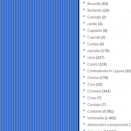
Brunetta
(83)
Burlando
(26)
Camogli
(2)
canile
(4)
Cappello
(8)
Caprotti
(2)
Caritas
(6)
carovita
(170)
casa
(247)
Casini
(119)
Centrodestra in Liguria
(35
Chiesa
(276)
Cina
(10)
Comune
(342)
Coop
(7)
Cossiga
(7)
Costume
(5.581)
criminalità
(1.402)
democratici e progressisti
(