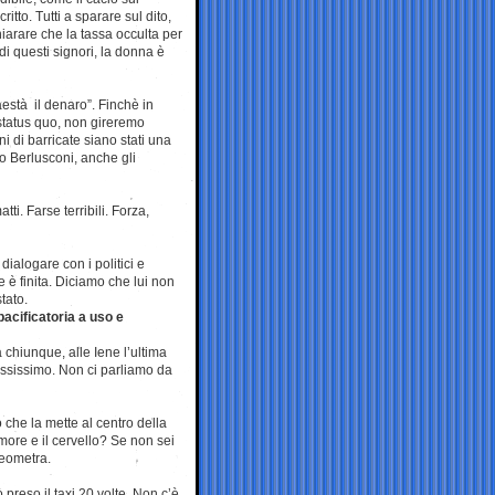
tto. Tutti a sparare sul dito,
iarare che la tassa occulta per
di questi signori, la donna è
aestà il denaro”. Finchè in
status quo, non gireremo
i di barricate siano stati una
o Berlusconi, anche gli
i. Farse terribili. Forza,
ialogare con i politici e
e è finita. Diciamo che lui non
tato.
pacificatoria a uso e
chiunque, alle Iene l’ultima
pessissimo. Non ci parliamo da
 che la mette al centro della
more e il cervello? Se non sei
geometra.
reso il taxi 20 volte. Non c’è