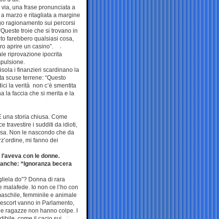
di via, una frase pronunciata a
 a marzo e ritagliata a margine
go ragionamento sui percorsi
 “Queste troie che si trovano in
o farebbero qualsiasi cosa,
o aprire un casino”.
le riprovazione ipocrita
spulsione.
isola i finanzieri scardinano la
tta scuse terrene: “Questo
ici la verità non c’è smentita
la faccia che si merita e la
 È una storia chiusa. Come
travestire i sudditi da idioti,
cosa. Non le nascondo che da
rz’ordine, mi fanno dei
 l’aveva con le donne.
è anche: “Ignoranza becera
 gliela do”? Donna di rara
e malafede. Io non ce l’ho con
maschile, femminile e animale
e escort vanno in Parlamento,
 le ragazze non hanno colpe. I
dibile, come il cacio sui