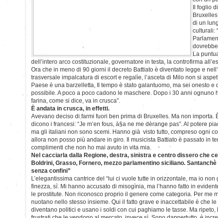
Il foglio 
Bruxelles
di un lun
culturali:
Parlament
dovrebber
La puntua
dell’intero arco costituzionale, governatore in testa, la controfirma all’e
Ora che in meno di 90 giorni il decreto Battiato è diventato legge e nell’
trasversale impalcatura di escort e regalìe, l’asceta di Milo non si aspe
Paese è una barzelletta, Il tempo è stato galantuomo, ma sei onesto e d
possibile. A poco a poco cadono le maschere. Dopo i 30 anni ognuno ha 
farina, come si dice, va in crusca”.
È andata in crusca, in effetti.
Avevano deciso di farmi fuori ben prima di Bruxelles. Ma non importa.
dicono i francesi: “Je m’en fous, à§a ne me dèrange pas”. Al potere piace 
ma gli italiani non sono scemi. Hanno già visto tutto, compreso ogni 
allora non posso più andare in giro. Il musicista Battiato è passato in te
complimenti che non ho mai avuto in vita mia.
Nel cacciarla dalla Regione, destra, sinistra e centro dissero che ce
Boldrini, Grasso, Fornero, mezzo parlamentino siciliano. Santanch
senza confini”
L’elegantissima cantrice del “lui ci vuole tutte in orizzontale, ma io non
finezza, sì. Mi hanno accusato di misogìnia, ma l’hanno fatto in evident
le prostitute. Non riconosco proprio il genere come categoria. Per me 
nuotano nello stesso insieme. Qui il fatto grave e inaccettabile è che l
diventano politici e usano i soldi con cui paghiamo le tasse. Ma ripeto,
frustrati che le vendono al mercato, invece sì. Sono dappertutto, è incre