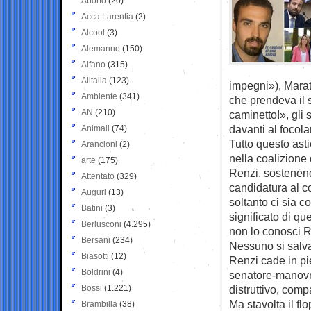
Aborto
(20)
Acca Larentia
(2)
Alcool
(3)
Alemanno
(150)
Alfano
(315)
Alitalia
(123)
impegni»), Maratt
Ambiente
(341)
che prendeva il s
AN
(210)
caminetto!», gli 
davanti al focola
Animali
(74)
Tutto questo asti
Arancioni
(2)
nella coalizione 
arte
(175)
Renzi, sostenend
Attentato
(329)
candidatura al c
Auguri
(13)
soltanto ci sia c
Batini
(3)
significato di que
Berlusconi
(4.295)
non lo conosci R
Bersani
(234)
Nessuno si salva 
Biasotti
(12)
Renzi cade in pied
Boldrini
(4)
senatore-manovrat
Bossi
(1.221)
distruttivo, comp
Ma stavolta il f
Brambilla
(38)