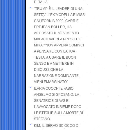
D’ITALIA
“TRUMP È IL LEADER DI UNA
SETTA”. L’EX MODELLA E MISS
CALIFORNIA 2009, CARRIE
PREJEAN BOLLER, HA
ACCUSATO IL MOVIMENTO
MAGA DI AVERLA PRESO DI
MIRA: “NON APPENA COMINCI
A PENSARE CON LA TUA
TESTA, A USARE IL BUON
SENSO E A METTERE IN
DISCUSSIONE LA
NARRAZIONE DOMINANTE,
VIENI EMARGINATO”
ILARIA CUCCHI E FABIO
ANSELMO SI SPOSANO; LA
SENATRICE DI AVS E
L’AVVOCATO INSIEME DOPO
LE BTTGLIE SULLA MORTE DI
STEFANO
KIM, IL SERVO SCIOCCO DI