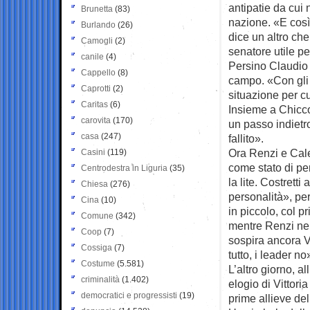
antipatie da cui 
Brunetta
(83)
nazione. «E così 
Burlando
(26)
dice un altro che
Camogli
(2)
senatore utile per
canile
(4)
Persino Claudio Ve
Cappello
(8)
campo. «Con gli 
Caprotti
(2)
situazione per cu
Caritas
(6)
Insieme a Chicco 
carovita
(170)
un passo indietr
casa
(247)
fallito».
Ora Renzi e Cale
Casini
(119)
come stato di pe
Centrodestra in Liguria
(35)
la lite. Costrett
Chiesa
(276)
personalità», pe
Cina
(10)
in piccolo, col 
Comune
(342)
mentre Renzi ne 
Coop
(7)
sospira ancora V
Cossiga
(7)
tutto, i leader no
Costume
(5.581)
L’altro giorno, a
criminalità
(1.402)
elogio di Vittori
democratici e progressisti
(19)
prime allieve de