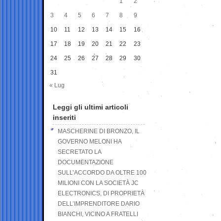
1
2
3
4
5
6
7
8
9
10
11
12
13
14
15
16
17
18
19
20
21
22
23
24
25
26
27
28
29
30
31
« Lug
Leggi gli ultimi articoli
inseriti
MASCHERINE DI BRONZO, IL
GOVERNO MELONI HA
SECRETATO LA
DOCUMENTAZIONE
SULL’ACCORDO DA OLTRE 100
MILIONI CON LA SOCIETÀ JC
ELECTRONICS, DI PROPRIETÀ
DELL’IMPRENDITORE DARIO
BIANCHI, VICINO A FRATELLI