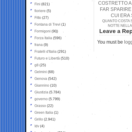
COSTRETTO A 
Fini
(821)
FAR SPARIRE
fioriere
(5)
CUI ERA
Fitto
(27)
QUANTO COSTA S
Fontana di Trevi
(1)
NOTTE NELLA
Leave a Rep
Formigoni
(90)
Forza Italia
(596)
You must be
log
frana
(9)
Fratelli d'Italia
(291)
Futuro e Libertà
(510)
g8
(25)
Gelmini
(68)
Genova
(542)
Giannino
(10)
Giustizia
(5.784)
governo
(5.799)
Grasso
(22)
Green Italia
(1)
Grillo
(2.941)
Idv
(4)