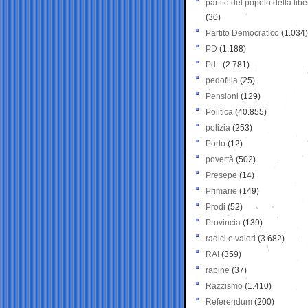
partito del popolo della libe
(30)
Partito Democratico
(1.034)
PD
(1.188)
PdL
(2.781)
pedofilia
(25)
Pensioni
(129)
Politica
(40.855)
polizia
(253)
Porto
(12)
povertà
(502)
Presepe
(14)
Primarie
(149)
Prodi
(52)
Provincia
(139)
radici e valori
(3.682)
RAI
(359)
rapine
(37)
Razzismo
(1.410)
Referendum
(200)