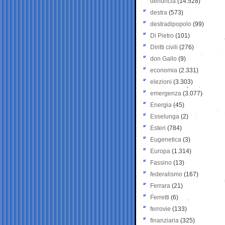
denuncia
(14.528)
destra
(573)
destradipopolo
(99)
Di Pietro
(101)
Diritti civili
(276)
don Gallo
(9)
economia
(2.331)
elezioni
(3.303)
emergenza
(3.077)
Energia
(45)
Esselunga
(2)
Esteri
(784)
Eugenetica
(3)
Europa
(1.314)
Fassino
(13)
federalismo
(167)
Ferrara
(21)
Ferretti
(6)
ferrovie
(133)
finanziaria
(325)