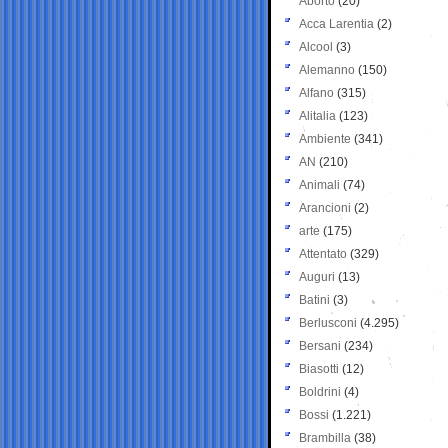
Aborto
(20)
Acca Larentia
(2)
Alcool
(3)
Alemanno
(150)
Alfano
(315)
Alitalia
(123)
Ambiente
(341)
AN
(210)
Animali
(74)
Arancioni
(2)
arte
(175)
Attentato
(329)
Auguri
(13)
Batini
(3)
Berlusconi
(4.295)
Bersani
(234)
Biasotti
(12)
Boldrini
(4)
Bossi
(1.221)
Brambilla
(38)