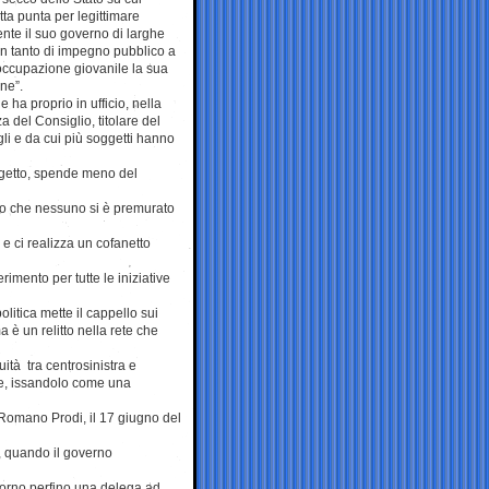
tta punta per legittimare
ente il suo governo di larghe
on tanto di impegno pubblico a
’occupazione giovanile la sua
ne”.
le ha proprio in ufficio, nella
a del Consiglio, titolare del
gli e da cui più soggetti hanno
ogetto, spende meno del
ro che nessuno si è premurato
 ci realizza un cofanetto
rimento per tutte le iniziative
litica mette il cappello sui
 è un relitto nella rete che
ità tra centrosinistra e
le, issandolo come una
 Romano Prodi, il 17 giugno del
i, quando il governo
ttorno perfino una delega ad