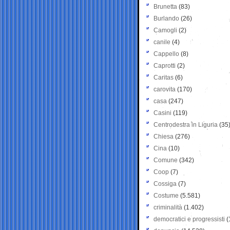
Brunetta
(83)
Burlando
(26)
Camogli
(2)
canile
(4)
Cappello
(8)
Caprotti
(2)
Caritas
(6)
carovita
(170)
casa
(247)
Casini
(119)
Centrodestra in Liguria
(35
Chiesa
(276)
Cina
(10)
Comune
(342)
Coop
(7)
Cossiga
(7)
Costume
(5.581)
criminalità
(1.402)
democratici e progressisti
(