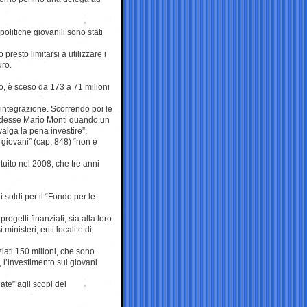
politiche giovanili sono stati
presto limitarsi a utilizzare i
uro.
io, è sceso da 173 a 71 milioni
integrazione. Scorrendo poi le
endesse Mario Monti quando un
alga la pena investire”.
 giovani” (cap. 848) “non è
tuito nel 2008, che tre anni
 soldi per il “Fondo per le
progetti finanziati, sia alla loro
inisteri, enti locali e di
ziati 150 milioni, che sono
 l’investimento sui giovani
ate” agli scopi del