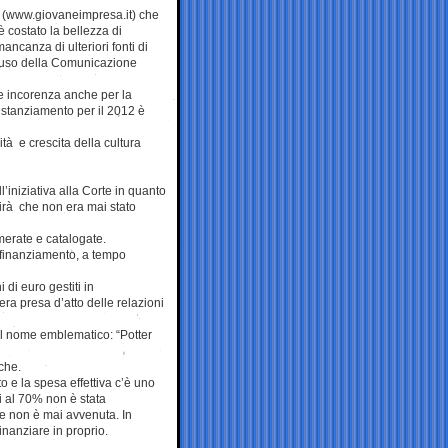
e (www.giovaneimpresa.it) che
è costato la bellezza di
ancanza di ulteriori fonti di
d uso della Comunicazione
e incorenza anche per la
ui stanziamento per il 2012 è
tà e crescita della cultura
iniziativa alla Corte in quanto
rirà che non era mai stato
merate e catalogate.
 finanziamento, a tempo
di euro gestiti in
ra presa d’atto delle relazioni
al nome emblematico: “Potter
iche.
o e la spesa effettiva c’è uno
i al 70% non è stata
te non è mai avvenuta. In
nanziare in proprio.