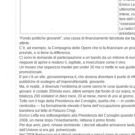
Enrico Le
ulteriorm
intese, c
fare dell
“ossessio
Le radici 
presidenz
“Fondo politiche giovanili”, una cassa di finanziamento falcidiata dai ta
attinto.
C’è, ad esempio, la Compagnia delle Opere che si fa finanziare un pr
previsto, e si tiene la differenza.
Ci sono le domande di partecipazione a un bando da un milione di eu
neppure di aprire e restano lì, sigillate, a invecchiare come il vino.
Un museo che organizza master per under 30 ma ci mette le sue guide e
promozionale.
E poi c’è un sito, giovaneimpresa.it, che doveva diventare il punto di rife
pubbliche di sostegno all’imprenditorialità giovanile.
Ma, in realtà , è divenuto l’emblema di come vanno le cose quando la po
giovani: è costato 350mila euro, attinti sempre dal fondo di cui sopra, ma
totalizza 200 visitatori in dieci mesi, 20 al mese, meno di uno al giorno.
Tutto con il logo della Presidenza del Consiglio, quella che — in continu
centrostra — ha formalmente elevato il tema dell’occupazione giovani
bandiera sul tetto di Palazzo Chigi.
Enrico Letta era sottosegretario alla Presidenza del Consiglio quando
2006, un mese dopo l’insediamento, istituiva il primo fondo.
Per due anni, però, rimase dormiente: i decreti attuativi arrivarono tard
dell’Unione si era già polverizzato.
Nel 2008 Berlusconi se li ritrovò predisposti e pensò bene di crearci a