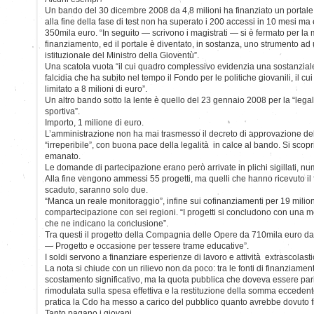
Un bando del 30 dicembre 2008 da 4,8 milioni ha finanziato un portal
alla fine della fase di test non ha superato i 200 accessi in 10 mesi ma 
350mila euro. “In seguito — scrivono i magistrati — si è fermato per la m
finanziamento, ed il portale è diventato, in sostanza, uno strumento a
istituzionale del Ministro della Gioventù”.
Una scatola vuota “il cui quadro complessivo evidenzia una sostanzial
falcidia che ha subito nel tempo il Fondo per le politiche giovanili, il c
limitato a 8 milioni di euro”.
Un altro bando sotto la lente è quello del 23 gennaio 2008 per la “legali
sportiva”.
Importo, 1 milione di euro.
L’amministrazione non ha mai trasmesso il decreto di approvazione dell’
“irreperibile”, con buona pace della legalità in calce al bando. Si scop
emanato.
Le domande di partecipazione erano però arrivate in plichi sigillati, nu
Alla fine vengono ammessi 55 progetti, ma quelli che hanno ricevuto il
scaduto, saranno solo due.
“Manca un reale monitoraggio”, infine sui cofinanziamenti per 19 milioni 
compartecipazione con sei regioni. “I progetti si concludono con una me
che ne indicano la conclusione”.
Tra questi il progetto della Compagnia delle Opere da 710mila euro d
— Progetto e occasione per tessere trame educative”.
I soldi servono a finanziare esperienze di lavoro e attività extrascolast
La nota si chiude con un rilievo non da poco: tra le fonti di finanziament
scostamento significativo, ma la quota pubblica che doveva essere par
rimodulata sulla spesa effettiva e la restituzione della somma ecceden
pratica la Cdo ha messo a carico del pubblico quanto avrebbe dovuto fi
Tanto pagano i giovani.