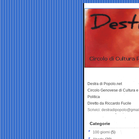
Destra di Popolo.net
Circolo Genovese di Cultura e
Politica
Diretto da Riccardo Fucile
Scrivici: destradipopolo@gma
Categorie
100 giorni
(5)