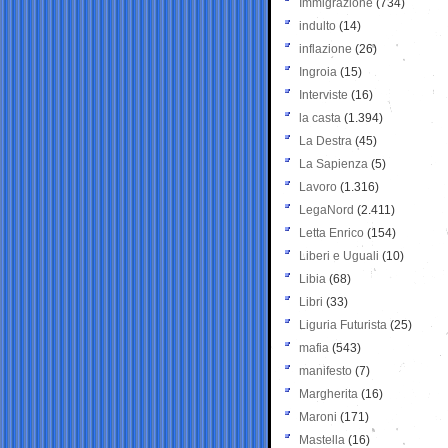
Immigrazione
(734)
indulto
(14)
inflazione
(26)
Ingroia
(15)
Interviste
(16)
la casta
(1.394)
La Destra
(45)
La Sapienza
(5)
Lavoro
(1.316)
LegaNord
(2.411)
Letta Enrico
(154)
Liberi e Uguali
(10)
Libia
(68)
Libri
(33)
Liguria Futurista
(25)
mafia
(543)
manifesto
(7)
Margherita
(16)
Maroni
(171)
Mastella
(16)