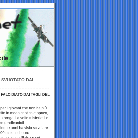
 SVUOTATO DAI
 FALCIDIATO DAI TAGLI DEL
per i giovani che non ha più
stito in modo caotico e opaco,
a progetti a volte misteriosi e
n rendicontati.
cinque anni ha visto scivolare
500 milioni di euro.
 secco dello Stato su cui