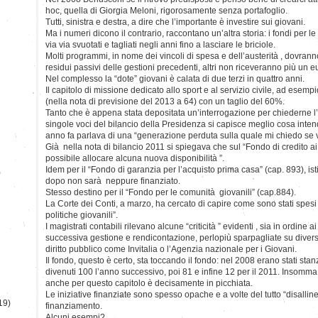
hoc, quella di Giorgia Meloni, rigorosamente senza portafoglio.
Tutti, sinistra e destra, a dire che l’importante è investire sui giovani.
Ma i numeri dicono il contrario, raccontano un’altra storia: i fondi per le 
via via svuotati e tagliati negli anni fino a lasciare le briciole.
Molti programmi, in nome dei vincoli di spesa e dell’austerità , dovranno 
residui passivi delle gestioni precedenti, altri non riceveranno più un e
Nel complesso la “dote” giovani è calata di due terzi in quattro anni.
Il capitolo di missione dedicato allo sport e al servizio civile, ad esemp
(nella nota di previsione del 2013 a 64) con un taglio del 60%.
Tanto che è appena stata depositata un’interrogazione per chiederne l’
singole voci del bilancio della Presidenza si capisce meglio cosa int
anno fa parlava di una “generazione perduta sulla quale mi chiedo se v
Già nella nota di bilancio 2011 si spiegava che sul “Fondo di credito ai
possibile allocare alcuna nuova disponibilità ”.
Idem per il “Fondo di garanzia per l’acquisto prima casa” (cap. 893), isti
)
dopo non sarà neppure finanziato.
Stesso destino per il “Fondo per le comunità giovanili” (cap.884).
La Corte dei Conti, a marzo, ha cercato di capire come sono stati spesi i
politiche giovanili”.
I magistrati contabili rilevano alcune “criticità ” evidenti , sia in ordine ai 
successiva gestione e rendicontazione, perlopiù sparpagliate su diversi m
diritto pubblico come Invitalia o l’Agenzia nazionale per i Giovani.
Il fondo, questo è certo, sta toccando il fondo: nel 2008 erano stati stan
divenuti 100 l’anno successivo, poi 81 e infine 12 per il 2011. Insomma,
anche per questo capitolo è decisamente in picchiata.
Le iniziative finanziate sono spesso opache e a volte del tutto “disalline
19)
finanziamento.
Alcuni esempi?