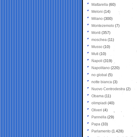
Mattarella
(60)
Meloni
(14)
Milano
(300)
Montezemolo
(7)
Monti
(357)
moschea
(11)
Musso
(10)
Muti
(10)
Napoli
(319)
Napolitano
(220)
no global
(5)
notte bianca
(3)
Nuovo Centrodestra
(2)
Obama
(11)
olimpiadi
(40)
Oliveri
(4)
Pannella
(29)
Papa
(33)
Parlamento
(1.428)