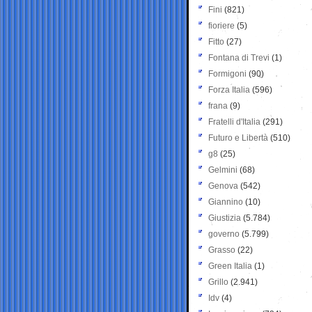
Fini
(821)
fioriere
(5)
Fitto
(27)
Fontana di Trevi
(1)
Formigoni
(90)
Forza Italia
(596)
frana
(9)
Fratelli d'Italia
(291)
Futuro e Libertà
(510)
g8
(25)
Gelmini
(68)
Genova
(542)
Giannino
(10)
Giustizia
(5.784)
governo
(5.799)
Grasso
(22)
Green Italia
(1)
Grillo
(2.941)
Idv
(4)