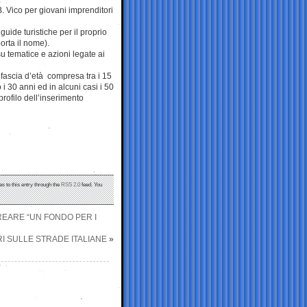
. Vico per giovani imprenditori
ide turistiche per il proprio
orta il nome).
su tematice e azioni legate ai
 fascia d’età compresa tra i 15
i 30 anni ed in alcuni casi i 50
 profilo dell’inserimento
s to this entry through the
RSS 2.0
feed. You
REARE “UN FONDO PER I
I SULLE STRADE ITALIANE
»