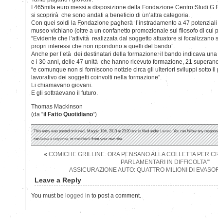
I 465mila euro messi a disposizione della Fondazione Centro Studi G.B
si scoprirà che sono andati a beneficio di un’altra categoria.
Con quei soldi la Fondazione pagherà l’instradamento a 47 potenziali gu
museo vichiano (oltre a un confanetto promozionale sul filosofo di cui p
“Evidente che l’attività realizzata dal soggetto attuatore si focalizzano 
propri interessi che non ripondono a quelli del bando”.
Anche per l’età dei destinatari della formazione: il bando indicava una
e i 30 anni, delle 47 unità che hanno ricevuto formazione, 21 superano 
“e comunque non si forniscono notizie circa gli ulteriori sviluppi sotto il
lavorativo dei soggetti coinvolti nella formazione”.
Li chiamavano giovani.
E gli sottraevano il futuro.
Thomas Mackinson
(da “
il Fatto Quotidiano
“)
This entry was posted on lunedì, Maggio 13th, 2013 at 23:20 and is filed under
Lavoro
. You can follow any response
can
leave a response
, or
trackback
from your own site.
«
COMICHE GRILLINE: ORA PENSANO ALLA COLLETTA PER C
PARLAMENTARI IN DIFFICOLTA'”
ASSICURAZIONE AUTO: QUATTRO MILIONI DI EVASOR
Leave a Reply
You must be
logged in
to post a comment.