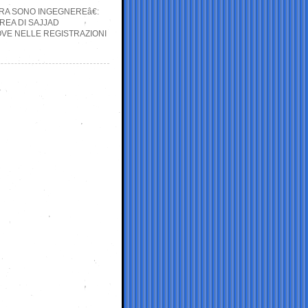
RA SONO INGEGNEREâ€:
REA DI SAJJAD
OVE NELLE REGISTRAZIONI