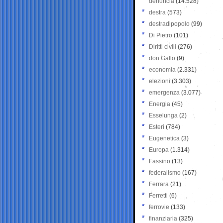
denuncia
(14.528)
destra
(573)
destradipopolo
(99)
Di Pietro
(101)
Diritti civili
(276)
don Gallo
(9)
economia
(2.331)
elezioni
(3.303)
emergenza
(3.077)
Energia
(45)
Esselunga
(2)
Esteri
(784)
Eugenetica
(3)
Europa
(1.314)
Fassino
(13)
federalismo
(167)
Ferrara
(21)
Ferretti
(6)
ferrovie
(133)
finanziaria
(325)