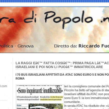
LA RAGGI Eâ€™ FATTA COSIâ€™: PRIMA PAGA Lâ€™AC
ISRAELIANI E POI NON LI PUOâ€™ IMMATRICOLARE
I 70 BUS ISRAELIANI AFFITTATI DA ATAC SONO EURO 5 E NON 
ROMA
il.com
Ieri la consigliera comunale del Pa
Piccolo ha detto all’agenzia di s
israeliani affittati da ATAC non 
sono Euro 5: la loro immatricolaz
comunitarie.
In serata ATAC ha ribattuto che: 