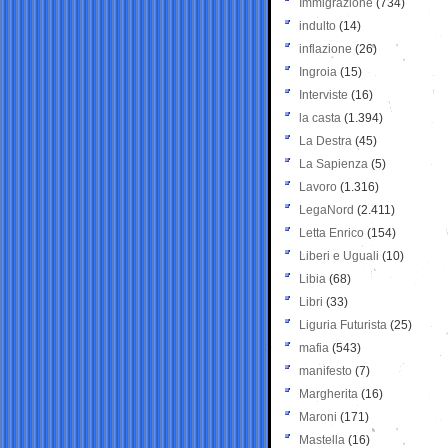
Immigrazione
(734)
indulto
(14)
inflazione
(26)
Ingroia
(15)
Interviste
(16)
la casta
(1.394)
La Destra
(45)
La Sapienza
(5)
Lavoro
(1.316)
LegaNord
(2.411)
Letta Enrico
(154)
Liberi e Uguali
(10)
Libia
(68)
Libri
(33)
Liguria Futurista
(25)
mafia
(543)
manifesto
(7)
Margherita
(16)
Maroni
(171)
Mastella
(16)