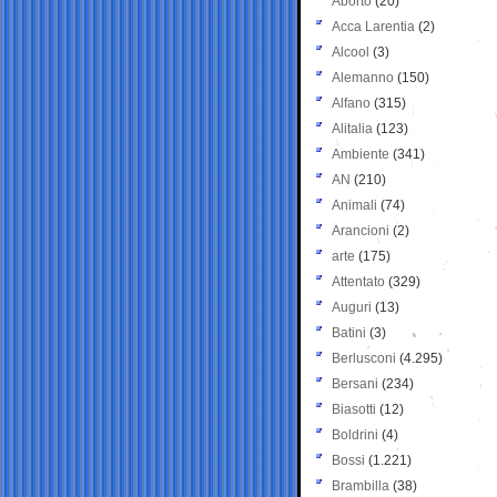
Aborto
(20)
Acca Larentia
(2)
Alcool
(3)
Alemanno
(150)
Alfano
(315)
Alitalia
(123)
Ambiente
(341)
AN
(210)
Animali
(74)
Arancioni
(2)
arte
(175)
Attentato
(329)
Auguri
(13)
Batini
(3)
Berlusconi
(4.295)
Bersani
(234)
Biasotti
(12)
Boldrini
(4)
Bossi
(1.221)
Brambilla
(38)