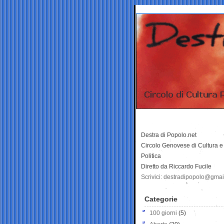
Destra di Popolo.net
Circolo Genovese di Cultura e
Politica
Diretto da Riccardo Fucile
Scrivici: destradipopolo@gma
Categorie
100 giorni
(5)