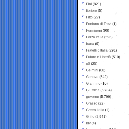
Fini
(821)
fioriere
(5)
Fitto
(27)
Fontana di Trevi
(1)
Formigoni
(90)
Forza Italia
(596)
frana
(9)
Fratelli d'Italia
(291)
Futuro e Libertà
(510)
g8
(25)
Gelmini
(68)
Genova
(542)
Giannino
(10)
Giustizia
(5.784)
governo
(5.799)
Grasso
(22)
Green Italia
(1)
Grillo
(2.941)
Idv
(4)