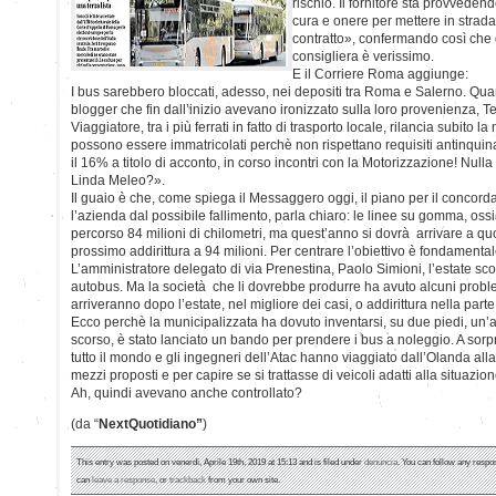
rischio. Il fornitore sta provveden
cura e onere per mettere in strada
contratto», confermando così che 
consigliera è verissimo.
E il Corriere Roma aggiunge:
I bus sarebbero bloccati, adesso, nei depositi tra Roma e Salerno. Qua
blogger che fin dall’inizio avevano ironizzato sulla loro provenienza, T
Viaggiatore, tra i più ferrati in fatto di trasporto locale, rilancia subito l
possono essere immatricolati perchè non rispettano requisiti antinqui
il 16% a titolo di acconto, in corso incontri con la Motorizzazione! Nulla
Linda Meleo?».
Il guaio è che, come spiega il Messaggero oggi, il piano per il concord
l’azienda dal possibile fallimento, parla chiaro: le linee su gomma, os
percorso 84 milioni di chilometri, ma quest’anno si dovrà arrivare a quo
prossimo addirittura a 94 milioni. Per centrare l’obiettivo è fondamentale
L’amministratore delegato di via Prenestina, Paolo Simioni, l’estate sco
autobus. Ma la società che li dovrebbe produrre ha avuto alcuni problem
arriveranno dopo l’estate, nel migliore dei casi, o addirittura nella parte
Ecco perchè la municipalizzata ha dovuto inventarsi, su due piedi, un’al
scorso, è stato lanciato un bando per prendere i bus a noleggio. A sorpr
tutto il mondo e gli ingegneri dell’Atac hanno viaggiato dall’Olanda all
mezzi proposti e per capire se si trattasse di veicoli adatti alla situazion
Ah, quindi avevano anche controllato?
(da “
NextQuotidiano”
)
This entry was posted on venerdì, Aprile 19th, 2019 at 15:13 and is filed under
denuncia
. You can follow any respo
can
leave a response
, or
trackback
from your own site.