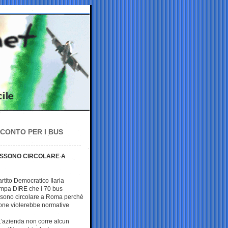
CONTO PER I BUS
POSSONO CIRCOLARE A
rtito Democratico Ilaria
tampa DIRE che i 70 bus
possono circolare a Roma perchè
ione violerebbe normative
«L’azienda non corre alcun