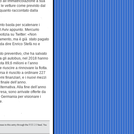
do all’immatricolazione a sua
 le vetture come previsto dal
quanto raccontato dalla
nto basta per scatenare i
el Aviv appunto. Mercurio
a notizia su Twitter: «Non
namento, ma è già stato pagato
 da dire Enrico Stefà no e
ato preventivo, che ha salvato
sia gli autobus, nel 2018 hanno
ta 89,6 milioni e l’anno
 riuscire a rinnovare la flotta.
rsa è riuscito a ordinare 227
i finanziari, e i nuovi mezzi
 finale dell’anno.
ternativa. Alla fine dell’anno
esa, sono arrivate offerte da
a Germania per visionare i
e.
nses to this entry through the
RSS 2.0
feed. You