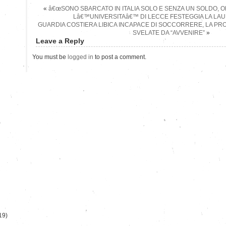
«
â€œSONO SBARCATO IN ITALIA SOLO E SENZA UN SOLDO, O
Lâ€™UNIVERSITAâ€™ DI LECCE FESTEGGIA LA LAU
GUARDIA COSTIERA LIBICA INCAPACE DI SOCCORRERE, LA PR
SVELATE DA “AVVENIRE”
»
Leave a Reply
You must be
logged in
to post a comment.
)
19)