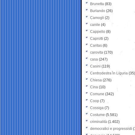
Brunetta
(83)
Burlando
(26)
Camogli
(2)
canile
(4)
Cappello
(8)
Caprotti
(2)
Caritas
(6)
carovita
(170)
casa
(247)
Casini
(119)
Centrodestra in Liguria
(35
Chiesa
(276)
Cina
(10)
Comune
(342)
Coop
(7)
Cossiga
(7)
Costume
(5.581)
criminalità
(1.402)
democratici e progressisti
(