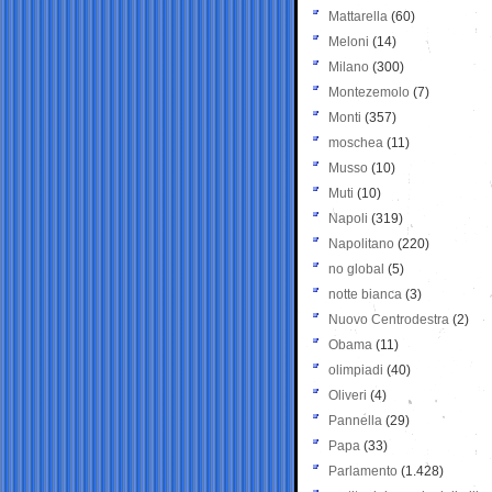
Mattarella
(60)
Meloni
(14)
Milano
(300)
Montezemolo
(7)
Monti
(357)
moschea
(11)
Musso
(10)
Muti
(10)
Napoli
(319)
Napolitano
(220)
no global
(5)
notte bianca
(3)
Nuovo Centrodestra
(2)
Obama
(11)
olimpiadi
(40)
Oliveri
(4)
Pannella
(29)
Papa
(33)
Parlamento
(1.428)