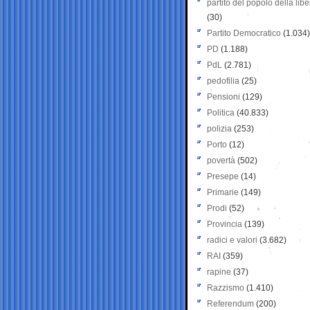
partito del popolo della libe
(30)
Partito Democratico
(1.034)
PD
(1.188)
PdL
(2.781)
pedofilia
(25)
Pensioni
(129)
Politica
(40.833)
polizia
(253)
Porto
(12)
povertà
(502)
Presepe
(14)
Primarie
(149)
Prodi
(52)
Provincia
(139)
radici e valori
(3.682)
RAI
(359)
rapine
(37)
Razzismo
(1.410)
Referendum
(200)